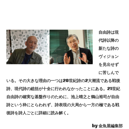
自由詩は現
代詩以降の
新たな詩の
ヴィジョン
を見出せず
に苦しんで
いる。その大きな理由の一つは20世紀詩の2大潮流である戦後
詩、現代詩の総括が十全に行われなかったことにある。21世紀
自由詩の確実な基盤作りのために、池上晴之と鶴山裕司が自由
詩という枠にとらわれず、詩表現の大局から一方の極である戦
後詩を詩人ごとに詳細に読み解く。
by 金魚屋編集部