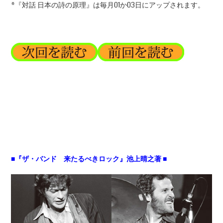
*『対話 日本の詩の原理』は毎月01か03日にアップされます。
■『ザ・バンド 来たるべきロック』池上晴之著 ■