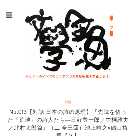
総合文学ウェブ情報誌 文学金魚
対話
No.013【対話 日本の詩の原理】『先陣を切っ
た「荒地」の詩人たち―三好豊一郎／中桐雅夫
／北村太郎篇』（二 全三回）池上晴之×鶴山裕
司【Ｖ】