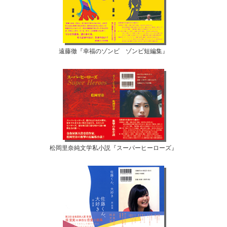
遠藤徹『幸福のゾンビ ゾンビ短編集』
松岡里奈純文学私小説『スーパーヒーローズ』