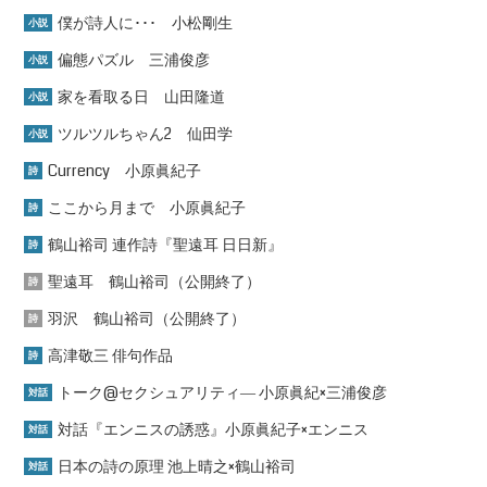
僕が詩人に･･･ 小松剛生
小説
偏態パズル 三浦俊彦
小説
家を看取る日 山田隆道
小説
ツルツルちゃん2 仙田学
小説
Currency 小原眞紀子
詩
ここから月まで 小原眞紀子
詩
鶴山裕司 連作詩『聖遠耳 日日新』
詩
聖遠耳 鶴山裕司（公開終了）
詩
羽沢 鶴山裕司（公開終了）
詩
高津敬三 俳句作品
詩
トーク@セクシュアリティ― 小原眞紀×三浦俊彦
対話
対話『エンニスの誘惑』小原眞紀子×エンニス
対話
日本の詩の原理 池上晴之×鶴山裕司
対話