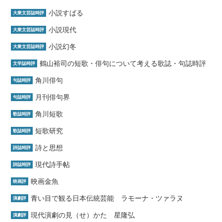
小説すばる
大衆文芸誌時評
小説現代
大衆文芸誌時評
小説幻冬
大衆文芸誌時評
鶴山裕司の短歌・俳句について考える歌誌・句誌時評
文学誌時評
角川俳句
句誌時評
月刊俳句界
句誌時評
角川短歌
歌誌時評
短歌研究
歌誌時評
詩と思想
詩誌時評
現代詩手帖
詩誌時評
映画金魚
映画評
青い目で観る日本伝統芸能 ラモーナ・ツァラヌ
演劇評
現代演劇の見（せ）かた 星隆弘
演劇評