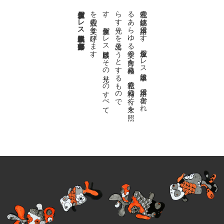
金魚屋プレス日本版代表 齋藤都
。
私達の
故郷は
日本語で
す
。
金魚屋プ
レ
ス
日本版は
、
日本語で
書か
れ
る
あ
ら
ゆ
る
文学の
方向を
見極め
、
私達の
精神の
行く
末を
照
ら
す
光り
を
見出そ
う
と
す
る
も
の
で
す
。
金魚屋プ
レ
ス
日本版は
そ
の
光り
の
す
べ
て
を
広義の
文学と
呼び
ま
す