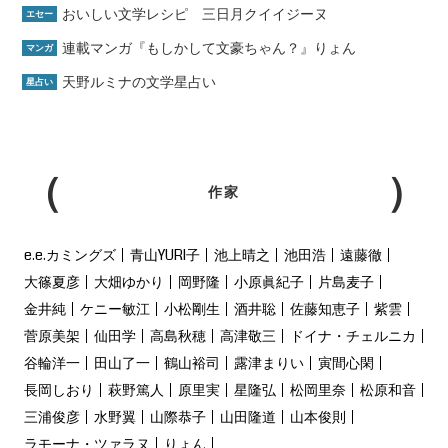
おいしい文学レシピ 三日月クイイジーヌ
エセー
連載マンガ『もしかして文豪ちゃん？』りょん
マンガ
天野ルミナの文学星占い
星占い
作家
e.e.カミングズ
青山YURI子
池上晴之
池田浩
遠藤徹
大篠夏彦
大畑ゆかり
岡野隆
小原眞紀子
片島麦子
金井純
ケニー敏江
小松剛生
酒井聡
佐藤知恵子
紫雲
菅原美架
仙田学
高島秋穂
高津敬三
ドイナ・チェルニカ
谷輪洋一
田山了一
鶴山裕司
露津まりい
寅間心閑
長岡しおり
萩野篤人
原里実
星隆弘
松岡里奈
松原和音
三浦俊彦
水野翼
山際恭子
山田隆道
山本俊則
ラモーナ・ツァラヌ
りょん