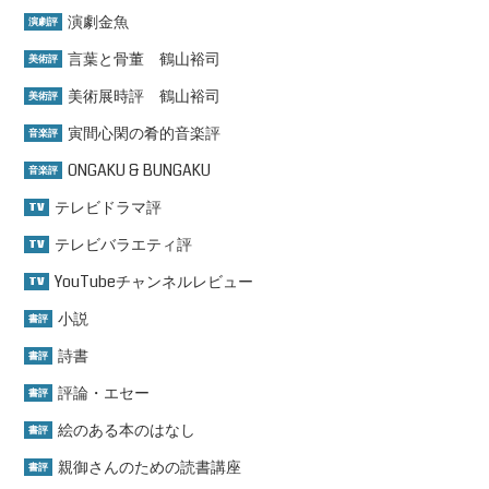
演劇金魚
演劇評
言葉と骨董 鶴山裕司
美術評
美術展時評 鶴山裕司
美術評
寅間心閑の肴的音楽評
音楽評
ONGAKU & BUNGAKU
音楽評
テレビドラマ評
TV
テレビバラエティ評
TV
YouTubeチャンネルレビュー
TV
小説
書評
詩書
書評
評論・エセー
書評
絵のある本のはなし
書評
親御さんのための読書講座
書評