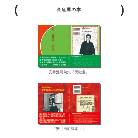
金魚屋の本
安井浩司句集『天獄書』
『安井浩司読本Ⅰ』