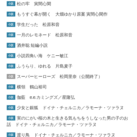
松の牢 寅間心閑
小説
もうすぐ幕が開く 大畑ゆかり原案 寅間心閑作
小説
学生だった 松原和音
小説
一月のレモネード 松原和音
小説
酒井聡 短編小説
小説
小説四角い海 ケニー敏江
小説
ふうらり、ゆれる 片島麦子
小説
スーパーヒーローズ 松岡里奈（公開終了）
小説
横領 鶴山裕司
小説
伽藍 e.e.カミングズ／星隆弘
小説
少女と銀狐 ドイナ・チェルニカ／ラモーナ・ツァラヌ
小説
実のにがい桜の木と生きる気もちをうしなった男の子のお
小説
話 ドイナ・チェルニカ／ラモーナ・ツァラヌ
渡り鳥 ドイナ・チェルニカ／ラモーナ・ツァラヌ
小説