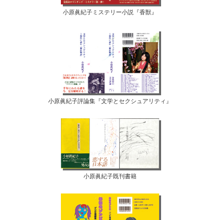
小原眞紀子ミステリー小説『香獣』
小原眞紀子評論集『文学とセクシュアリティ』
小原眞紀子既刊書籍