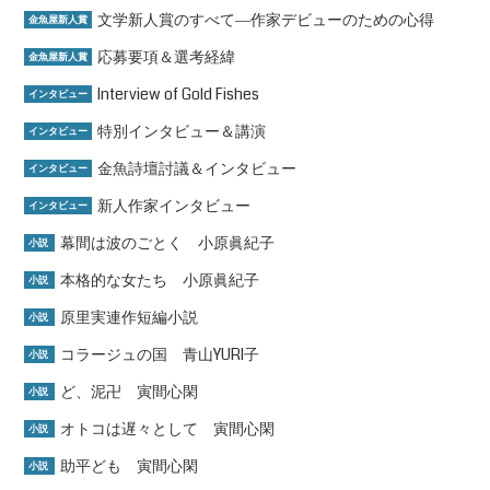
文学新人賞のすべて―作家デビューのための心得
金魚屋新人賞
応募要項＆選考経緯
金魚屋新人賞
Interview of Gold Fishes
インタビュー
特別インタビュー＆講演
インタビュー
金魚詩壇討議＆インタビュー
インタビュー
新人作家インタビュー
インタビュー
幕間は波のごとく 小原眞紀子
小説
本格的な女たち 小原眞紀子
小説
原里実連作短編小説
小説
コラージュの国 青山YURI子
小説
ど、泥卍 寅間心閑
小説
オトコは遅々として 寅間心閑
小説
助平ども 寅間心閑
小説