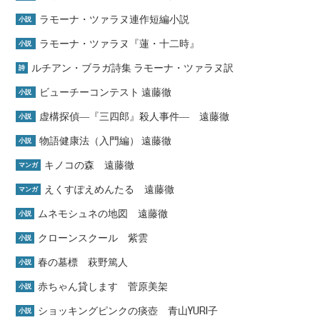
ラモーナ・ツァラヌ連作短編小説
小説
ラモーナ・ツァラヌ『蓮・十二時』
小説
ルチアン・ブラガ詩集 ラモーナ・ツァラヌ訳
詩
ビューチーコンテスト 遠藤徹
小説
虚構探偵―『三四郎』殺人事件― 遠藤徹
小説
物語健康法（入門編） 遠藤徹
小説
キノコの森 遠藤徹
マンガ
えくすぽえめんたる 遠藤徹
マンガ
ムネモシュネの地図 遠藤徹
小説
クローンスクール 紫雲
小説
春の墓標 萩野篤人
小説
赤ちゃん貸します 菅原美架
小説
ショッキングピンクの痰壺 青山YURI子
小説