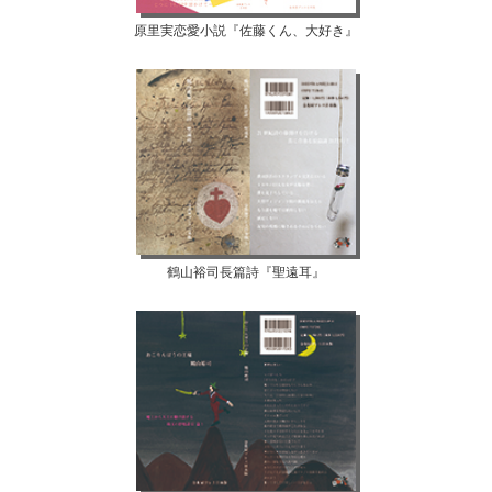
原里実恋愛小説『佐藤くん、大好き』
鶴山裕司長篇詩『聖遠耳』