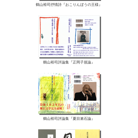
鶴山裕司抒情詩『おこりんぼうの王様』
鶴山裕司評論集『正岡子規論』
鶴山裕司評論集『夏目漱石論』