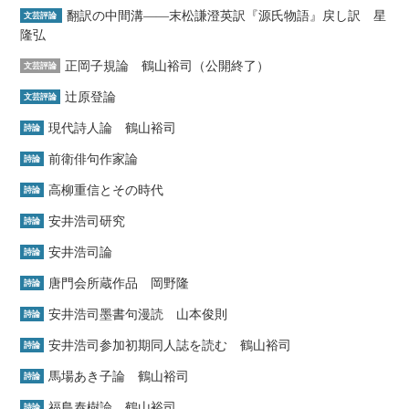
翻訳の中間溝――末松謙澄英訳『源氏物語』戻し訳 星
文芸評論
隆弘
正岡子規論 鶴山裕司（公開終了）
文芸評論
辻原登論
文芸評論
現代詩人論 鶴山裕司
詩論
前衛俳句作家論
詩論
高柳重信とその時代
詩論
安井浩司研究
詩論
安井浩司論
詩論
唐門会所蔵作品 岡野隆
詩論
安井浩司墨書句漫読 山本俊則
詩論
安井浩司参加初期同人誌を読む 鶴山裕司
詩論
馬場あき子論 鶴山裕司
詩論
福島泰樹論 鶴山裕司
詩論