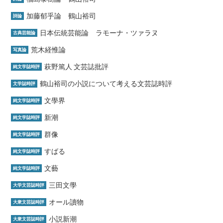
加藤郁乎論 鶴山裕司
詩論
日本伝統芸能論 ラモーナ・ツァラヌ
古典芸能論
荒木経惟論
写真論
萩野篤人 文芸誌批評
純文学誌時評
鶴山裕司の小説について考える文芸誌時評
文学誌時評
文學界
純文学誌時評
新潮
純文学誌時評
群像
純文学誌時評
すばる
純文学誌時評
文藝
純文学誌時評
三田文學
大学文芸誌時評
オール讀物
大衆文芸誌時評
小説新潮
大衆文芸誌時評