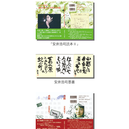
『安井浩司読本Ⅱ』
安井浩司墨書