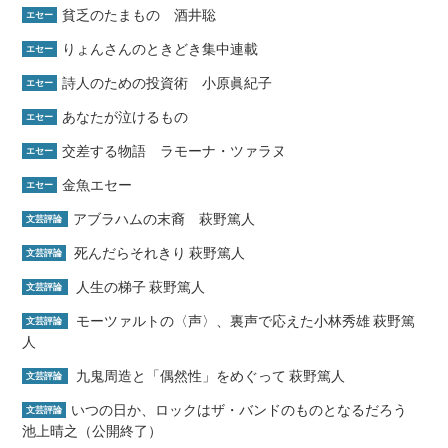
貧乏のたまもの 酒井聡
エセー
りょんさんのときどき集中連載
エセー
詩人のための投資術 小原眞紀子
エセー
あなたが泣けるもの
エセー
交差する物語 ラモーナ・ツァラヌ
エセー
金魚エセー
エセー
アブラハムの末裔 萩野篤人
文芸評論
死んだらそれきり 萩野篤人
文芸評論
人生の梯子 萩野篤人
文芸評論
モーツァルトの〈声〉、裏声で応えた小林秀雄 萩野篤
文芸評論
人
九鬼周造と「偶然性」をめぐって 萩野篤人
文芸評論
いつの日か、ロックはザ・バンドのものとなるだろう
文芸評論
池上晴之（公開終了）