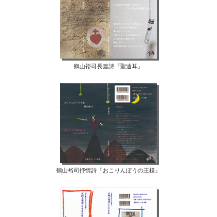
鶴山裕司長篇詩『聖遠耳』
鶴山裕司抒情詩『おこりんぼうの王様』