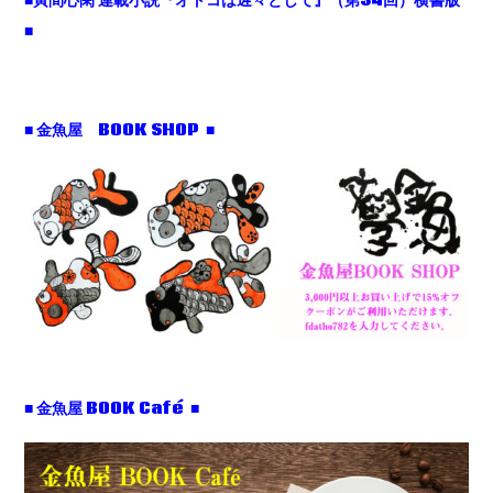
■寅間心閑 連載小説『オトコは遅々として』（第34回）横書版
■
■ 金魚屋 BOOK SHOP ■
■ 金魚屋 BOOK Café ■