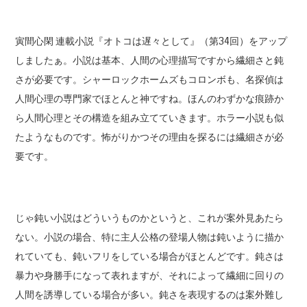
寅間心閑 連載小説『オトコは遅々として』（第34回）をアップ
しましたぁ。小説は基本、人間の心理描写ですから繊細さと鈍
さが必要です。シャーロックホームズもコロンボも、名探偵は
人間心理の専門家でほとんと神ですね。ほんのわずかな痕跡か
ら人間心理とその構造を組み立てていきます。ホラー小説も似
たようなものです。怖がりかつその理由を探るには繊細さが必
要です。
じゃ鈍い小説はどういうものかというと、これが案外見あたら
ない。小説の場合、特に主人公格の登場人物は鈍いように描か
れていても、鈍いフリをしている場合がほとんどです。鈍さは
暴力や身勝手になって表れますが、それによって繊細に回りの
人間を誘導している場合が多い。鈍さを表現するのは案外難し