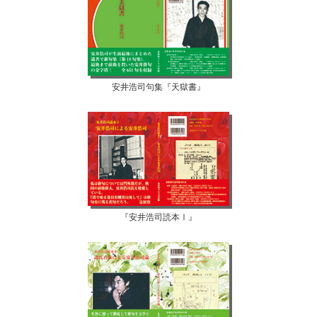
安井浩司句集『天獄書』
『安井浩司読本Ⅰ』