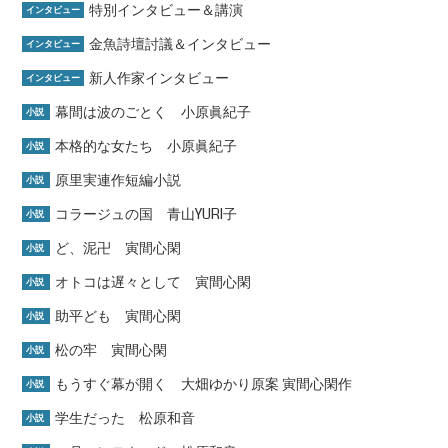
特別インタビュー＆講演
インタビュー
金魚詩壇討議＆インタビュー
インタビュー
新人作家インタビュー
インタビュー
幕間は波のごとく 小原眞紀子
小説
本格的な女たち 小原眞紀子
小説
原里実連作短編小説
小説
コラージュの国 青山YURI子
小説
ど、泥卍 寅間心閑
小説
オトコは遅々として 寅間心閑
小説
助平ども 寅間心閑
小説
松の牢 寅間心閑
小説
もうすぐ幕が開く 大畑ゆかり原案 寅間心閑作
小説
学生だった 松原和音
小説