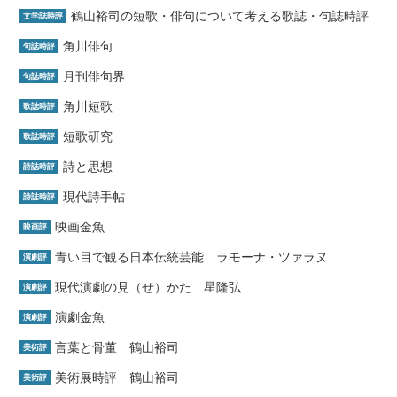
鶴山裕司の短歌・俳句について考える歌誌・句誌時評
文学誌時評
角川俳句
句誌時評
月刊俳句界
句誌時評
角川短歌
歌誌時評
短歌研究
歌誌時評
詩と思想
詩誌時評
現代詩手帖
詩誌時評
映画金魚
映画評
青い目で観る日本伝統芸能 ラモーナ・ツァラヌ
演劇評
現代演劇の見（せ）かた 星隆弘
演劇評
演劇金魚
演劇評
言葉と骨董 鶴山裕司
美術評
美術展時評 鶴山裕司
美術評