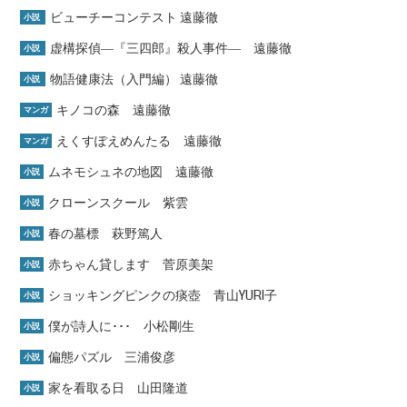
ビューチーコンテスト 遠藤徹
小説
虚構探偵―『三四郎』殺人事件― 遠藤徹
小説
物語健康法（入門編） 遠藤徹
小説
キノコの森 遠藤徹
マンガ
えくすぽえめんたる 遠藤徹
マンガ
ムネモシュネの地図 遠藤徹
小説
クローンスクール 紫雲
小説
春の墓標 萩野篤人
小説
赤ちゃん貸します 菅原美架
小説
ショッキングピンクの痰壺 青山YURI子
小説
僕が詩人に･･･ 小松剛生
小説
偏態パズル 三浦俊彦
小説
家を看取る日 山田隆道
小説