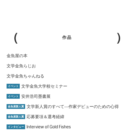
作品
金魚屋の本
文学金魚らじお
文学金魚ちゃんねる
文学金魚大学校セミナー
イベント
安井浩司墨書展
イベント
文学新人賞のすべて―作家デビューのための心得
金魚屋新人賞
応募要項＆選考経緯
金魚屋新人賞
Interview of Gold Fishes
インタビュー