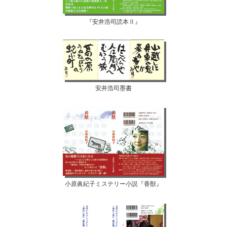
『安井浩司読本Ⅱ』
安井浩司墨書
小原眞紀子ミステリー小説『香獣』