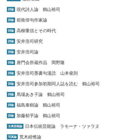
現代詩人論 鶴山裕司
詩論
前衛俳句作家論
詩論
高柳重信とその時代
詩論
安井浩司研究
詩論
安井浩司論
詩論
唐門会所蔵作品 岡野隆
詩論
安井浩司墨書句漫読 山本俊則
詩論
安井浩司参加初期同人誌を読む 鶴山裕司
詩論
馬場あき子論 鶴山裕司
詩論
福島泰樹論 鶴山裕司
詩論
加藤郁乎論 鶴山裕司
詩論
日本伝統芸能論 ラモーナ・ツァラヌ
古典芸能論
荒木経惟論
写真論