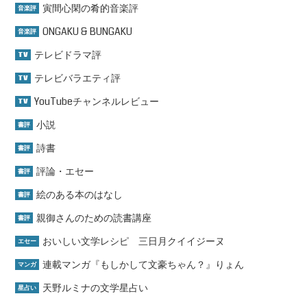
寅間心閑の肴的音楽評
音楽評
ONGAKU & BUNGAKU
音楽評
テレビドラマ評
TV
テレビバラエティ評
TV
YouTubeチャンネルレビュー
TV
小説
書評
詩書
書評
評論・エセー
書評
絵のある本のはなし
書評
親御さんのための読書講座
書評
おいしい文学レシピ 三日月クイイジーヌ
エセー
連載マンガ『もしかして文豪ちゃん？』りょん
マンガ
天野ルミナの文学星占い
星占い