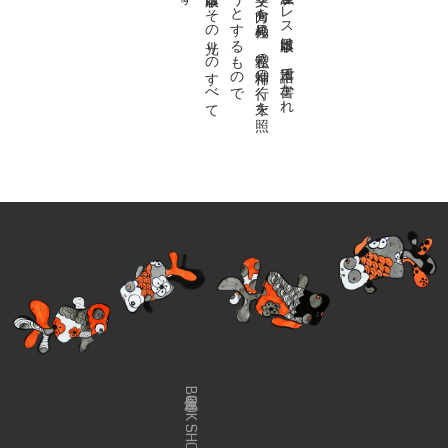
私達の
故郷は
日本語で
す
。
金魚屋プ
レ
ス
日本版は
、
日本語で
書か
れ
る
あ
ら
ゆ
る
文学の
方向を
見極め
、
私達の
精神の
行く
末を
照
ら
す
光り
を
見出そ
う
と
す
る
も
の
で
す
。
金魚屋プ
レ
ス
日本版は
そ
の
光り
の
す
べ
て
を
広義の
文学と
呼び
ま
す
金魚屋BOOK SHOP