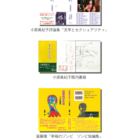
小原眞紀子評論集『文学とセクシュアリティ』
小原眞紀子既刊書籍
遠藤徹『幸福のゾンビ ゾンビ短編集』