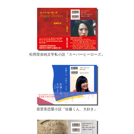
松岡里奈純文学私小説『スーパーヒーローズ』
原里実恋愛小説『佐藤くん、大好き』