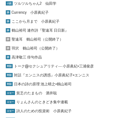
ツルツルちゃん2 仙田学
小説
Currency 小原眞紀子
詩
ここから月まで 小原眞紀子
詩
鶴山裕司 連作詩『聖遠耳 日日新』
詩
聖遠耳 鶴山裕司（公開終了）
詩
羽沢 鶴山裕司（公開終了）
詩
高津敬三 俳句作品
詩
トーク@セクシュアリティ― 小原眞紀×三浦俊彦
対話
対話『エンニスの誘惑』小原眞紀子×エンニス
対話
日本の詩の原理 池上晴之×鶴山裕司
対話
貧乏のたまもの 酒井聡
エセー
りょんさんのときどき集中連載
エセー
詩人のための投資術 小原眞紀子
エセー