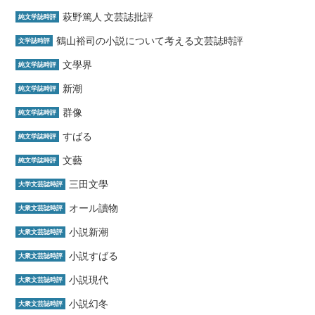
萩野篤人 文芸誌批評
純文学誌時評
鶴山裕司の小説について考える文芸誌時評
文学誌時評
文學界
純文学誌時評
新潮
純文学誌時評
群像
純文学誌時評
すばる
純文学誌時評
文藝
純文学誌時評
三田文學
大学文芸誌時評
オール讀物
大衆文芸誌時評
小説新潮
大衆文芸誌時評
小説すばる
大衆文芸誌時評
小説現代
大衆文芸誌時評
小説幻冬
大衆文芸誌時評