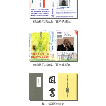
鶴山裕司評論集『正岡子規論』
鶴山裕司評論集『夏目漱石論』
鶴山裕司既刊書籍