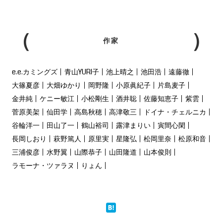
作家
e.e.カミングズ
青山YURI子
池上晴之
池田浩
遠藤徹
大篠夏彦
大畑ゆかり
岡野隆
小原眞紀子
片島麦子
金井純
ケニー敏江
小松剛生
酒井聡
佐藤知恵子
紫雲
菅原美架
仙田学
高島秋穂
高津敬三
ドイナ・チェルニカ
谷輪洋一
田山了一
鶴山裕司
露津まりい
寅間心閑
長岡しおり
萩野篤人
原里実
星隆弘
松岡里奈
松原和音
三浦俊彦
水野翼
山際恭子
山田隆道
山本俊則
ラモーナ・ツァラヌ
りょん