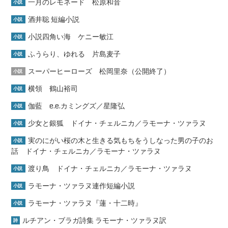
一月のレモネード 松原和音
小説
酒井聡 短編小説
小説
小説四角い海 ケニー敏江
小説
ふうらり、ゆれる 片島麦子
小説
スーパーヒーローズ 松岡里奈（公開終了）
小説
横領 鶴山裕司
小説
伽藍 e.e.カミングズ／星隆弘
小説
少女と銀狐 ドイナ・チェルニカ／ラモーナ・ツァラヌ
小説
実のにがい桜の木と生きる気もちをうしなった男の子のお
小説
話 ドイナ・チェルニカ／ラモーナ・ツァラヌ
渡り鳥 ドイナ・チェルニカ／ラモーナ・ツァラヌ
小説
ラモーナ・ツァラヌ連作短編小説
小説
ラモーナ・ツァラヌ『蓮・十二時』
小説
ルチアン・ブラガ詩集 ラモーナ・ツァラヌ訳
詩