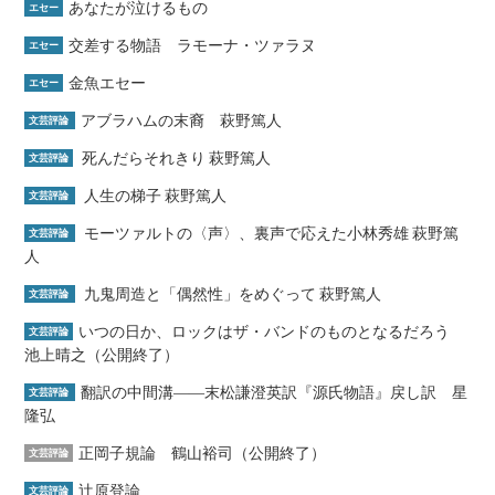
あなたが泣けるもの
エセー
交差する物語 ラモーナ・ツァラヌ
エセー
金魚エセー
エセー
アブラハムの末裔 萩野篤人
文芸評論
死んだらそれきり 萩野篤人
文芸評論
人生の梯子 萩野篤人
文芸評論
モーツァルトの〈声〉、裏声で応えた小林秀雄 萩野篤
文芸評論
人
九鬼周造と「偶然性」をめぐって 萩野篤人
文芸評論
いつの日か、ロックはザ・バンドのものとなるだろう
文芸評論
池上晴之（公開終了）
翻訳の中間溝――末松謙澄英訳『源氏物語』戻し訳 星
文芸評論
隆弘
正岡子規論 鶴山裕司（公開終了）
文芸評論
辻原登論
文芸評論