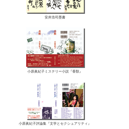
安井浩司墨書
小原眞紀子ミステリー小説『香獣』
小原眞紀子評論集『文学とセクシュアリティ』