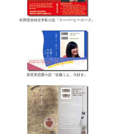
松岡里奈純文学私小説『スーパーヒーローズ』
原里実恋愛小説『佐藤くん、大好き』