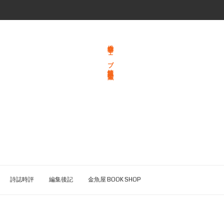
総合文学ウェブ情報誌 文学金魚
詩誌時評
編集後記
金魚屋 BOOK SHOP