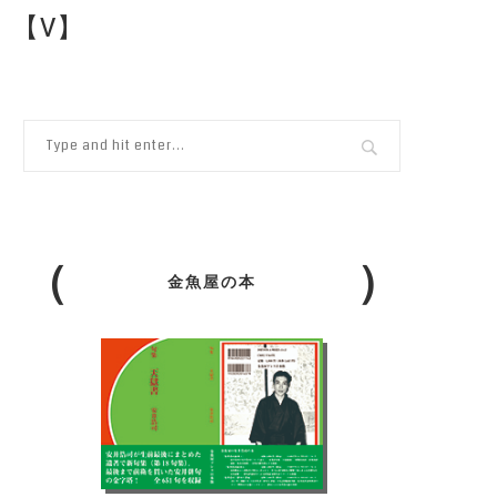
）【V】
金魚屋の本