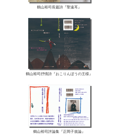
鶴山裕司長篇詩『聖遠耳』
鶴山裕司抒情詩『おこりんぼうの王様』
鶴山裕司評論集『正岡子規論』