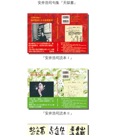
安井浩司句集『天獄書』
『安井浩司読本Ⅰ』
『安井浩司読本Ⅱ』