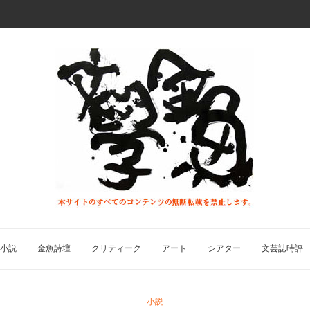
小説
金魚詩壇
クリティーク
アート
シアター
文芸誌時評
小説