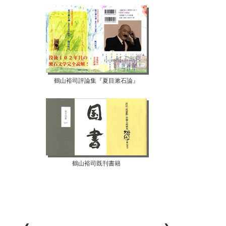
鶴山裕司評論集『夏目漱石論』
鶴山裕司既刊書籍