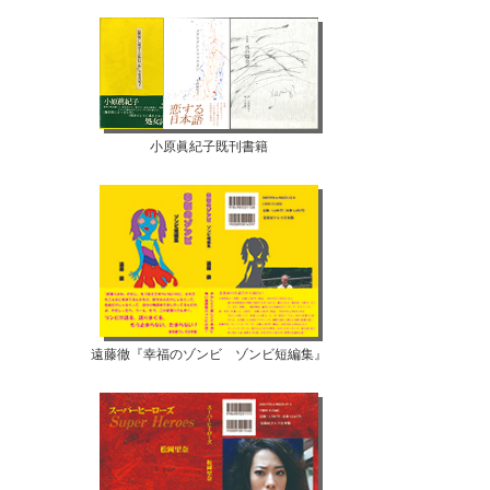
小原眞紀子既刊書籍
遠藤徹『幸福のゾンビ ゾンビ短編集』