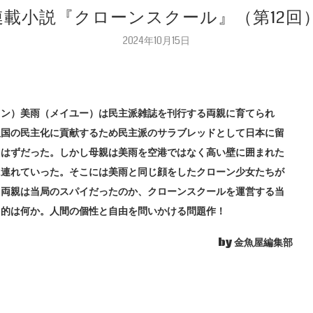
連載小説『クローンスクール』（第12回
2024年10月15日
ソン）美雨（メイユー）は民主派雑誌を刊行する両親に育てられ
祖国の民主化に貢献するため民主派のサラブレッドとして日本に留
るはずだった。しかし母親は美雨を空港ではなく高い壁に囲まれた
に連れていった。そこには美雨と同じ顔をしたクローン少女たちが
。両親は当局のスパイだったのか、クローンスクールを運営する当
目的は何か。人間の個性と自由を問いかける問題作！
by 金魚屋編集部