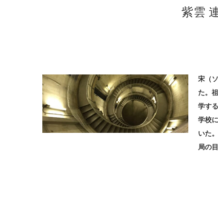
紫雲 
宋（
た。
学す
学校
いた
局の