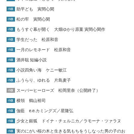
助平ども 寅間心閑
小説
松の牢 寅間心閑
小説
もうすぐ幕が開く 大畑ゆかり原案 寅間心閑作
小説
学生だった 松原和音
小説
一月のレモネード 松原和音
小説
酒井聡 短編小説
小説
小説四角い海 ケニー敏江
小説
ふうらり、ゆれる 片島麦子
小説
スーパーヒーローズ 松岡里奈（公開終了）
小説
横領 鶴山裕司
小説
伽藍 e.e.カミングズ／星隆弘
小説
少女と銀狐 ドイナ・チェルニカ／ラモーナ・ツァラヌ
小説
実のにがい桜の木と生きる気もちをうしなった男の子のお
小説