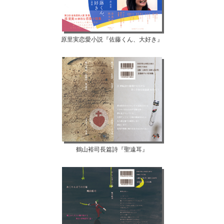
原里実恋愛小説『佐藤くん、大好き』
鶴山裕司長篇詩『聖遠耳』