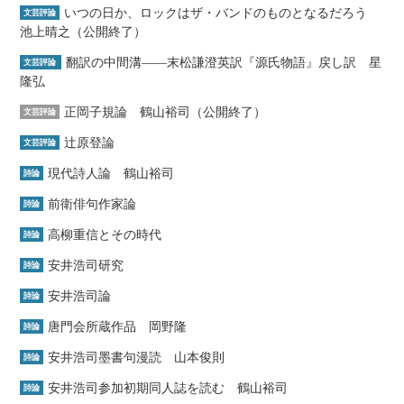
いつの日か、ロックはザ・バンドのものとなるだろう
文芸評論
池上晴之（公開終了）
翻訳の中間溝――末松謙澄英訳『源氏物語』戻し訳 星
文芸評論
隆弘
正岡子規論 鶴山裕司（公開終了）
文芸評論
辻原登論
文芸評論
現代詩人論 鶴山裕司
詩論
前衛俳句作家論
詩論
高柳重信とその時代
詩論
安井浩司研究
詩論
安井浩司論
詩論
唐門会所蔵作品 岡野隆
詩論
安井浩司墨書句漫読 山本俊則
詩論
安井浩司参加初期同人誌を読む 鶴山裕司
詩論