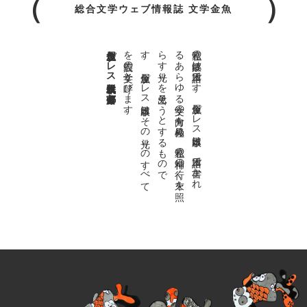
総合文学ウェブ情報誌 文学金魚
金魚屋プレス日本版代表 齋藤都
。
私達の
故郷は
日本語で
す
。
金魚屋プ
レ
ス
日本版は
、
日本語で
書か
れ
る
あ
ら
ゆ
る
文学の
方向を
見極め
、
私達の
精神の
行く
末を
照
ら
す
光り
を
見出そ
う
と
す
る
も
の
で
す
。
金魚屋プ
レ
ス
日本版は
そ
の
光り
の
す
べ
て
を
広義の
文学と
呼び
ま
す