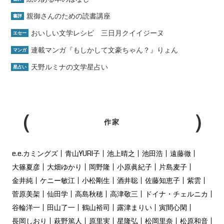
親御さんのための読書講座
書評
おいしい文学レシピ 三日月クイイジーヌ
エセー
連載マンガ『もしかして文豪ちゃん？』りょん
マンガ
天野ルミナの文学星占い
星占い
作家
e.e.カミングズ
青山YURI子
池上晴之
池田浩
遠藤徹
大篠夏彦
大畑ゆかり
岡野隆
小原眞紀子
片島麦子
金井純
ケニー敏江
小松剛生
酒井聡
佐藤知恵子
紫雲
菅原美架
仙田学
高島秋穂
高津敬三
ドイナ・チェルニカ
谷輪洋一
田山了一
鶴山裕司
露津まりい
寅間心閑
長岡しおり
萩野篤人
原里実
星隆弘
松岡里奈
松原和音