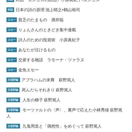
日本の詩の原理 池上晴之×鶴山裕司
対話
貧乏のたまもの 酒井聡
エセー
りょんさんのときどき集中連載
エセー
詩人のための投資術 小原眞紀子
エセー
あなたが泣けるもの
エセー
交差する物語 ラモーナ・ツァラヌ
エセー
金魚エセー
エセー
アブラハムの末裔 萩野篤人
文芸評論
死んだらそれきり 萩野篤人
文芸評論
人生の梯子 萩野篤人
文芸評論
モーツァルトの〈声〉、裏声で応えた小林秀雄 萩野篤
文芸評論
人
九鬼周造と「偶然性」をめぐって 萩野篤人
文芸評論