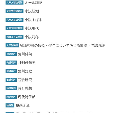
オール讀物
大衆文芸誌時評
小説新潮
大衆文芸誌時評
小説すばる
大衆文芸誌時評
小説現代
大衆文芸誌時評
小説幻冬
大衆文芸誌時評
鶴山裕司の短歌・俳句について考える歌誌・句誌時評
文学誌時評
角川俳句
句誌時評
月刊俳句界
句誌時評
角川短歌
歌誌時評
短歌研究
歌誌時評
詩と思想
詩誌時評
現代詩手帖
詩誌時評
映画金魚
映画評