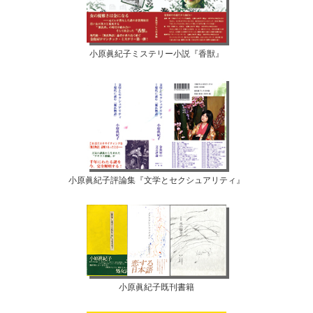
小原眞紀子ミステリー小説『香獣』
小原眞紀子評論集『文学とセクシュアリティ』
小原眞紀子既刊書籍