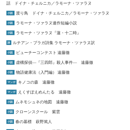
話 ドイナ・チェルニカ／ラモーナ・ツァラヌ
渡り鳥 ドイナ・チェルニカ／ラモーナ・ツァラヌ
小説
ラモーナ・ツァラヌ連作短編小説
小説
ラモーナ・ツァラヌ『蓮・十二時』
小説
ルチアン・ブラガ詩集 ラモーナ・ツァラヌ訳
詩
ビューチーコンテスト 遠藤徹
小説
虚構探偵―『三四郎』殺人事件― 遠藤徹
小説
物語健康法（入門編） 遠藤徹
小説
キノコの森 遠藤徹
マンガ
えくすぽえめんたる 遠藤徹
マンガ
ムネモシュネの地図 遠藤徹
小説
クローンスクール 紫雲
小説
春の墓標 萩野篤人
小説