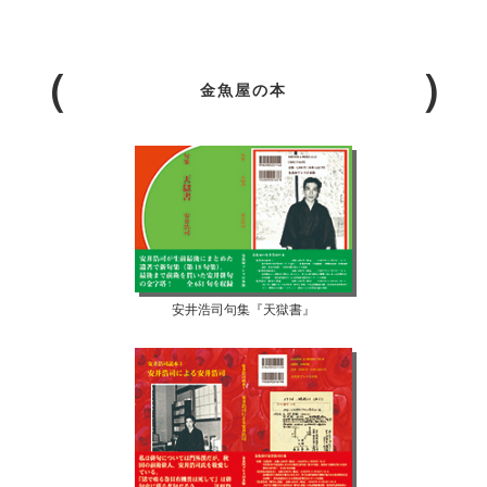
金魚屋の本
安井浩司句集『天獄書』