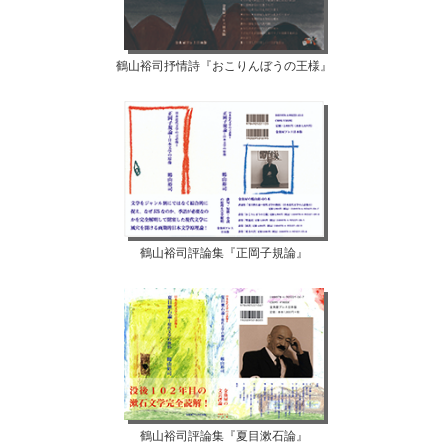
鶴山裕司抒情詩『おこりんぼうの王様』
鶴山裕司評論集『正岡子規論』
鶴山裕司評論集『夏目漱石論』