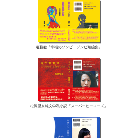
遠藤徹『幸福のゾンビ ゾンビ短編集』
松岡里奈純文学私小説『スーパーヒーローズ』