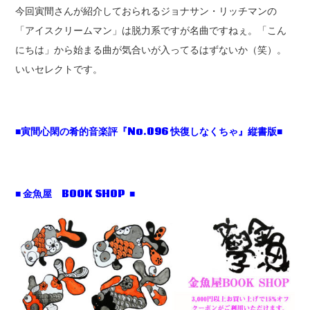
今回寅間さんが紹介しておられるジョナサン・リッチマンの
「アイスクリームマン」は脱力系ですが名曲ですねぇ。「こん
にちは」から始まる曲が気合いが入ってるはずないか（笑）。
いいセレクトです。
■寅間心閑の肴的音楽評『No.096 快復しなくちゃ』縦書版■
■ 金魚屋 BOOK SHOP ■