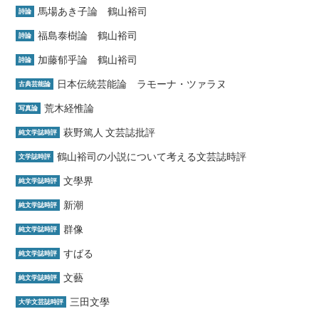
馬場あき子論 鶴山裕司
詩論
福島泰樹論 鶴山裕司
詩論
加藤郁乎論 鶴山裕司
詩論
日本伝統芸能論 ラモーナ・ツァラヌ
古典芸能論
荒木経惟論
写真論
萩野篤人 文芸誌批評
純文学誌時評
鶴山裕司の小説について考える文芸誌時評
文学誌時評
文學界
純文学誌時評
新潮
純文学誌時評
群像
純文学誌時評
すばる
純文学誌時評
文藝
純文学誌時評
三田文學
大学文芸誌時評