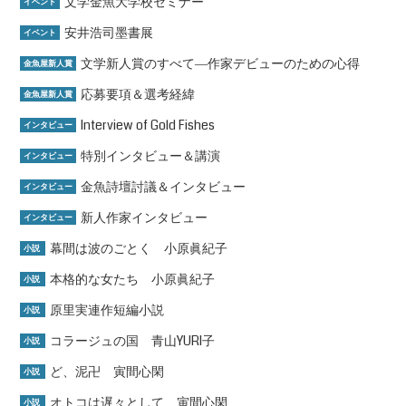
文学金魚大学校セミナー
イベント
安井浩司墨書展
イベント
文学新人賞のすべて―作家デビューのための心得
金魚屋新人賞
応募要項＆選考経緯
金魚屋新人賞
Interview of Gold Fishes
インタビュー
特別インタビュー＆講演
インタビュー
金魚詩壇討議＆インタビュー
インタビュー
新人作家インタビュー
インタビュー
幕間は波のごとく 小原眞紀子
小説
本格的な女たち 小原眞紀子
小説
原里実連作短編小説
小説
コラージュの国 青山YURI子
小説
ど、泥卍 寅間心閑
小説
オトコは遅々として 寅間心閑
小説