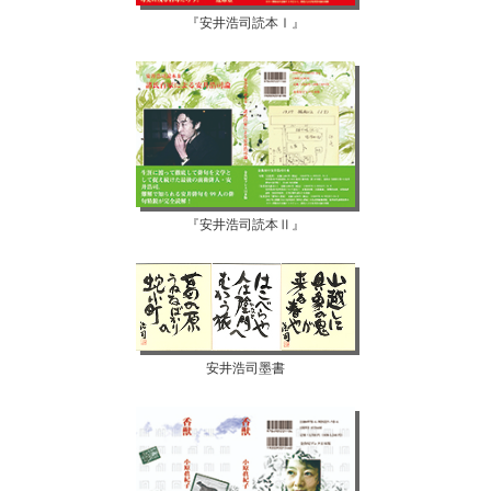
『安井浩司読本Ⅰ』
『安井浩司読本Ⅱ』
安井浩司墨書