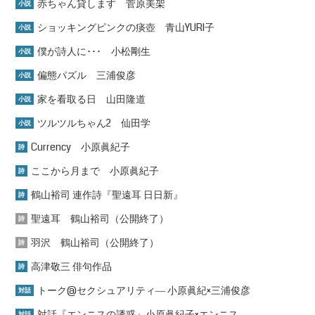
赤ちゃん貸します 菅原美架
小説
ショッキングピンクの痰壺 青山YURI子
小説
僕が詩人に･･･ 小松剛生
小説
偏態パズル 三浦俊彦
小説
家を看取る日 山田隆道
小説
ツルツルちゃん2 仙田学
小説
Currency 小原眞紀子
詩
ここから月まで 小原眞紀子
詩
鶴山裕司 連作詩『聖遠耳 日日新』
詩
聖遠耳 鶴山裕司（公開終了）
詩
羽沢 鶴山裕司（公開終了）
詩
高津敬三 俳句作品
詩
トーク@セクシュアリティ― 小原眞紀×三浦俊彦
対話
対話『エンニスの誘惑』小原眞紀子×エンニス
対話