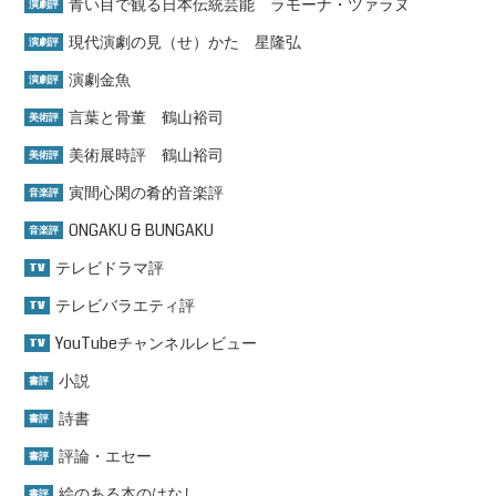
青い目で観る日本伝統芸能 ラモーナ・ツァラヌ
演劇評
現代演劇の見（せ）かた 星隆弘
演劇評
演劇金魚
演劇評
言葉と骨董 鶴山裕司
美術評
美術展時評 鶴山裕司
美術評
寅間心閑の肴的音楽評
音楽評
ONGAKU & BUNGAKU
音楽評
テレビドラマ評
TV
テレビバラエティ評
TV
YouTubeチャンネルレビュー
TV
小説
書評
詩書
書評
評論・エセー
書評
絵のある本のはなし
書評