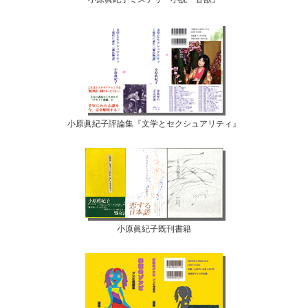
小原眞紀子評論集『文学とセクシュアリティ』
小原眞紀子既刊書籍