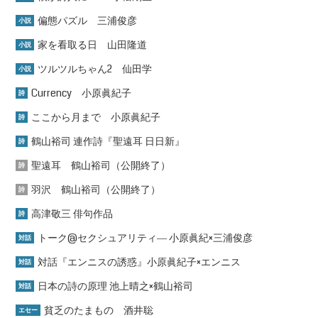
偏態パズル 三浦俊彦
小説
家を看取る日 山田隆道
小説
ツルツルちゃん2 仙田学
小説
Currency 小原眞紀子
詩
ここから月まで 小原眞紀子
詩
鶴山裕司 連作詩『聖遠耳 日日新』
詩
聖遠耳 鶴山裕司（公開終了）
詩
羽沢 鶴山裕司（公開終了）
詩
高津敬三 俳句作品
詩
トーク@セクシュアリティ― 小原眞紀×三浦俊彦
対話
対話『エンニスの誘惑』小原眞紀子×エンニス
対話
日本の詩の原理 池上晴之×鶴山裕司
対話
貧乏のたまもの 酒井聡
エセー