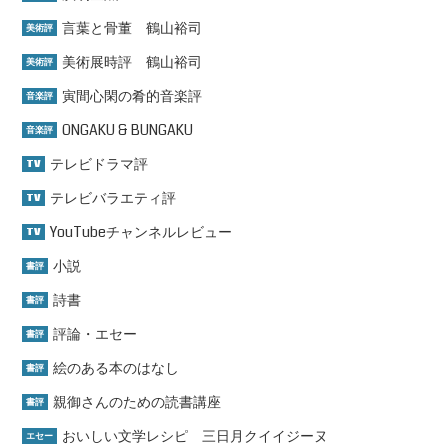
言葉と骨董 鶴山裕司
美術評
美術展時評 鶴山裕司
美術評
寅間心閑の肴的音楽評
音楽評
ONGAKU & BUNGAKU
音楽評
テレビドラマ評
TV
テレビバラエティ評
TV
YouTubeチャンネルレビュー
TV
小説
書評
詩書
書評
評論・エセー
書評
絵のある本のはなし
書評
親御さんのための読書講座
書評
おいしい文学レシピ 三日月クイイジーヌ
エセー