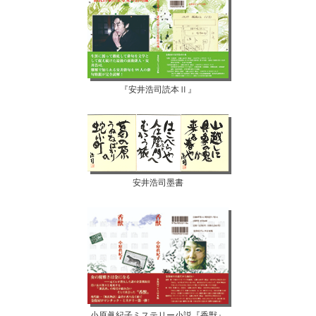
『安井浩司読本Ⅱ』
安井浩司墨書
小原眞紀子ミステリー小説『香獣』