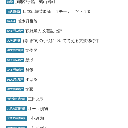
加藤郁乎論 鶴山裕司
詩論
日本伝統芸能論 ラモーナ・ツァラヌ
古典芸能論
荒木経惟論
写真論
萩野篤人 文芸誌批評
純文学誌時評
鶴山裕司の小説について考える文芸誌時評
文学誌時評
文學界
純文学誌時評
新潮
純文学誌時評
群像
純文学誌時評
すばる
純文学誌時評
文藝
純文学誌時評
三田文學
大学文芸誌時評
オール讀物
大衆文芸誌時評
小説新潮
大衆文芸誌時評