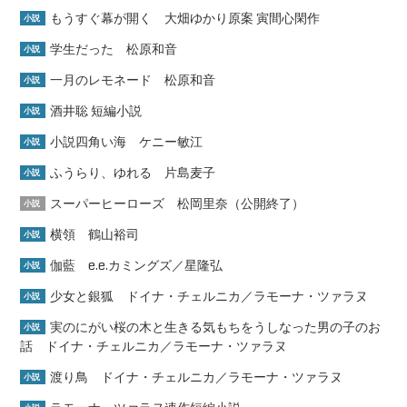
もうすぐ幕が開く 大畑ゆかり原案 寅間心閑作
小説
学生だった 松原和音
小説
一月のレモネード 松原和音
小説
酒井聡 短編小説
小説
小説四角い海 ケニー敏江
小説
ふうらり、ゆれる 片島麦子
小説
スーパーヒーローズ 松岡里奈（公開終了）
小説
横領 鶴山裕司
小説
伽藍 e.e.カミングズ／星隆弘
小説
少女と銀狐 ドイナ・チェルニカ／ラモーナ・ツァラヌ
小説
実のにがい桜の木と生きる気もちをうしなった男の子のお
小説
話 ドイナ・チェルニカ／ラモーナ・ツァラヌ
渡り鳥 ドイナ・チェルニカ／ラモーナ・ツァラヌ
小説