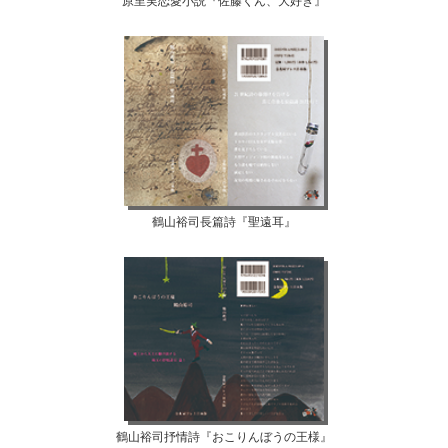
原里実恋愛小説『佐藤くん、大好き』
鶴山裕司長篇詩『聖遠耳』
鶴山裕司抒情詩『おこりんぼうの王様』