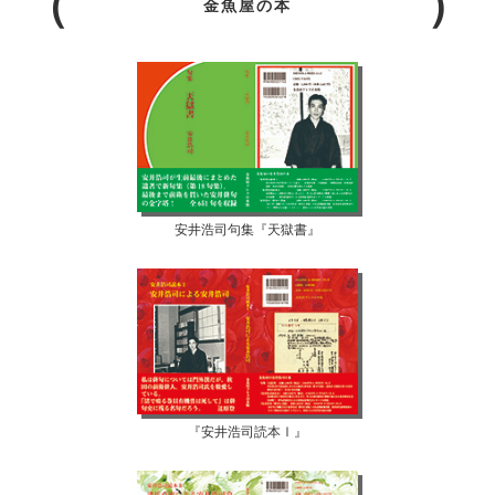
金魚屋の本
安井浩司句集『天獄書』
『安井浩司読本Ⅰ』