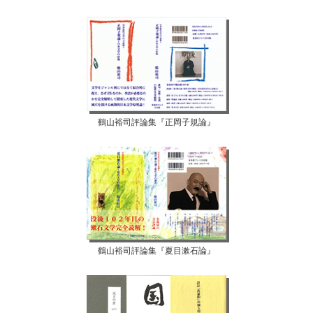
鶴山裕司評論集『正岡子規論』
鶴山裕司評論集『夏目漱石論』