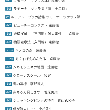
ラモーナ・ツァラヌ連作短編小説
小説
ラモーナ・ツァラヌ『蓮・十二時』
小説
ルチアン・ブラガ詩集 ラモーナ・ツァラヌ訳
詩
ビューチーコンテスト 遠藤徹
小説
虚構探偵―『三四郎』殺人事件― 遠藤徹
小説
物語健康法（入門編） 遠藤徹
小説
キノコの森 遠藤徹
マンガ
えくすぽえめんたる 遠藤徹
マンガ
ムネモシュネの地図 遠藤徹
小説
クローンスクール 紫雲
小説
春の墓標 萩野篤人
小説
赤ちゃん貸します 菅原美架
小説
ショッキングピンクの痰壺 青山YURI子
小説
僕が詩人に･･･ 小松剛生
小説