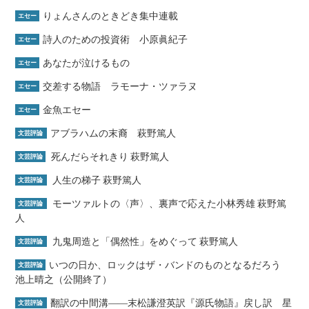
りょんさんのときどき集中連載
エセー
詩人のための投資術 小原眞紀子
エセー
あなたが泣けるもの
エセー
交差する物語 ラモーナ・ツァラヌ
エセー
金魚エセー
エセー
アブラハムの末裔 萩野篤人
文芸評論
死んだらそれきり 萩野篤人
文芸評論
人生の梯子 萩野篤人
文芸評論
モーツァルトの〈声〉、裏声で応えた小林秀雄 萩野篤
文芸評論
人
九鬼周造と「偶然性」をめぐって 萩野篤人
文芸評論
いつの日か、ロックはザ・バンドのものとなるだろう
文芸評論
池上晴之（公開終了）
翻訳の中間溝――末松謙澄英訳『源氏物語』戻し訳 星
文芸評論