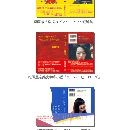
遠藤徹『幸福のゾンビ ゾンビ短編集』
松岡里奈純文学私小説『スーパーヒーローズ』