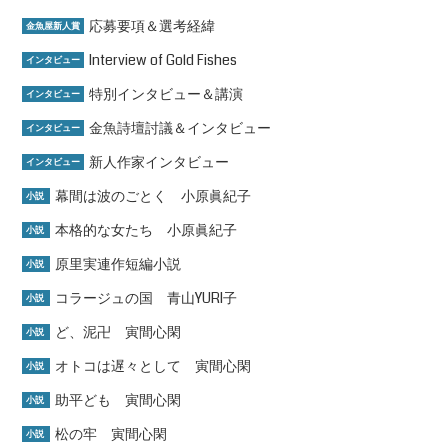
応募要項＆選考経緯
金魚屋新人賞
Interview of Gold Fishes
インタビュー
特別インタビュー＆講演
インタビュー
金魚詩壇討議＆インタビュー
インタビュー
新人作家インタビュー
インタビュー
幕間は波のごとく 小原眞紀子
小説
本格的な女たち 小原眞紀子
小説
原里実連作短編小説
小説
コラージュの国 青山YURI子
小説
ど、泥卍 寅間心閑
小説
オトコは遅々として 寅間心閑
小説
助平ども 寅間心閑
小説
松の牢 寅間心閑
小説