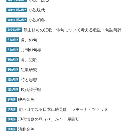
小説すばる
大衆文芸誌時評
小説現代
大衆文芸誌時評
小説幻冬
大衆文芸誌時評
鶴山裕司の短歌・俳句について考える歌誌・句誌時評
文学誌時評
角川俳句
句誌時評
月刊俳句界
句誌時評
角川短歌
歌誌時評
短歌研究
歌誌時評
詩と思想
詩誌時評
現代詩手帖
詩誌時評
映画金魚
映画評
青い目で観る日本伝統芸能 ラモーナ・ツァラヌ
演劇評
現代演劇の見（せ）かた 星隆弘
演劇評
演劇金魚
演劇評