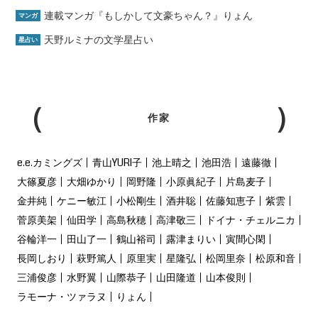
連載マンガ『もしかして文豪ちゃん？』りょん
マンガ
天野ルミナの文学星占い
星占い
作家
e.e.カミングズ
青山YURI子
池上晴之
池田浩
遠藤徹
大篠夏彦
大畑ゆかり
岡野隆
小原眞紀子
片島麦子
金井純
ケニー敏江
小松剛生
酒井聡
佐藤知恵子
紫雲
菅原美架
仙田学
高島秋穂
高津敬三
ドイナ・チェルニカ
谷輪洋一
田山了一
鶴山裕司
露津まりい
寅間心閑
長岡しおり
萩野篤人
原里実
星隆弘
松岡里奈
松原和音
三浦俊彦
水野翼
山際恭子
山田隆道
山本俊則
ラモーナ・ツァラヌ
りょん