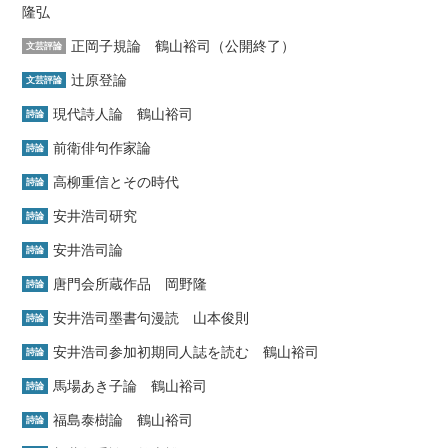
隆弘
正岡子規論 鶴山裕司（公開終了）
文芸評論
辻原登論
文芸評論
現代詩人論 鶴山裕司
詩論
前衛俳句作家論
詩論
高柳重信とその時代
詩論
安井浩司研究
詩論
安井浩司論
詩論
唐門会所蔵作品 岡野隆
詩論
安井浩司墨書句漫読 山本俊則
詩論
安井浩司参加初期同人誌を読む 鶴山裕司
詩論
馬場あき子論 鶴山裕司
詩論
福島泰樹論 鶴山裕司
詩論