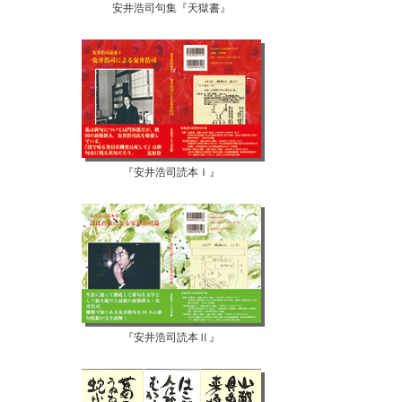
安井浩司句集『天獄書』
『安井浩司読本Ⅰ』
『安井浩司読本Ⅱ』