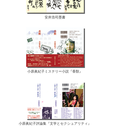
安井浩司墨書
小原眞紀子ミステリー小説『香獣』
小原眞紀子評論集『文学とセクシュアリティ』