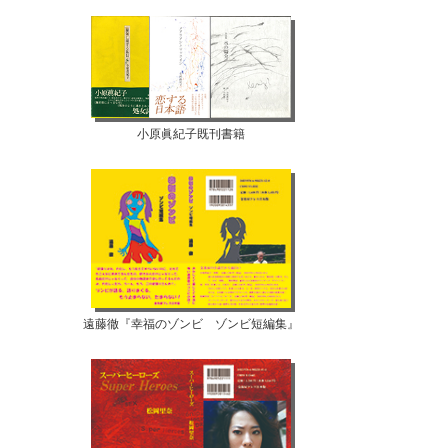
小原眞紀子既刊書籍
遠藤徹『幸福のゾンビ ゾンビ短編集』