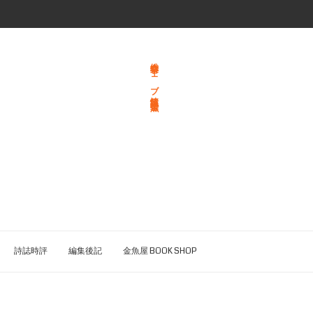
総合文学ウェブ情報誌 文学金魚
詩誌時評
編集後記
金魚屋 BOOK SHOP