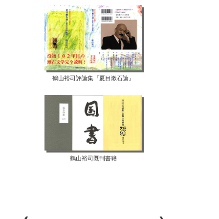
鶴山裕司評論集『夏目漱石論』
鶴山裕司既刊書籍