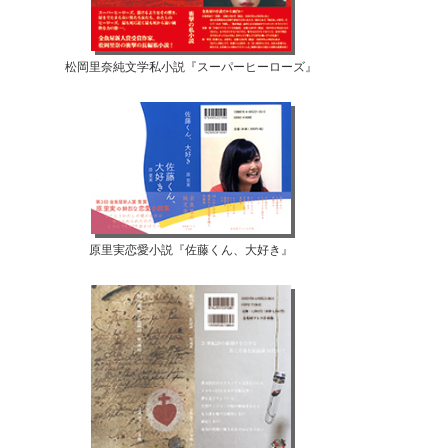
松岡里奈純文学私小説『スーパーヒーローズ』
原里実恋愛小説『佐藤くん、大好き』