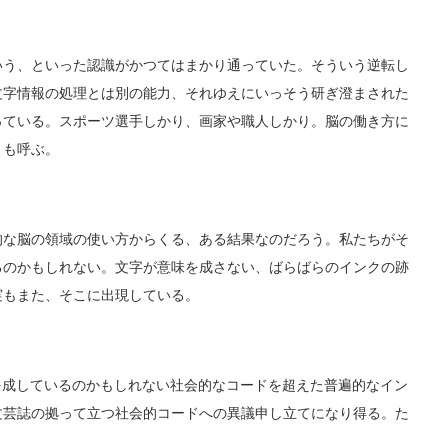
う、といった認識がかつてはまかり通っていた。そういう逆転し
文字情報の処理とは別の能力、それゆえにいっそう研ぎ澄まされた
っている。スポーツ選手しかり、画家や職人しかり。脳の働き方に
とも呼ぶ。
な脳の領域の使い方からくる、ある結果なのだろう。私たちがそ
るのかもしれない。文字が意味を成さない、ばらばらのインクの跡
実もまた、そこに出現している。
形を成しているのかもしれない社会的なコードを超えた普遍的なイン
文芸誌の拠って立つ社会的コードへの異議申し立てになり得る。た