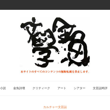
小説
金魚詩壇
クリティーク
アート
シアター
文芸誌時評
カルチャー文芸誌