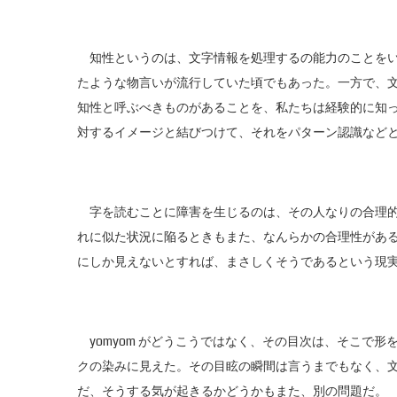
知性というのは、文字情報を処理するの能力のことをい
たような物言いが流行していた頃でもあった。一方で、
知性と呼ぶべきものがあることを、私たちは経験的に知
対するイメージと結びつけて、それをパターン認識など
字を読むことに障害を生じるのは、その人なりの合理的
れに似た状況に陥るときもまた、なんらかの合理性があ
にしか見えないとすれば、まさしくそうであるという現
yomyom がどうこうではなく、その目次は、そこで
クの染みに見えた。その目眩の瞬間は言うまでもなく、
だ、そうする気が起きるかどうかもまた、別の問題だ。