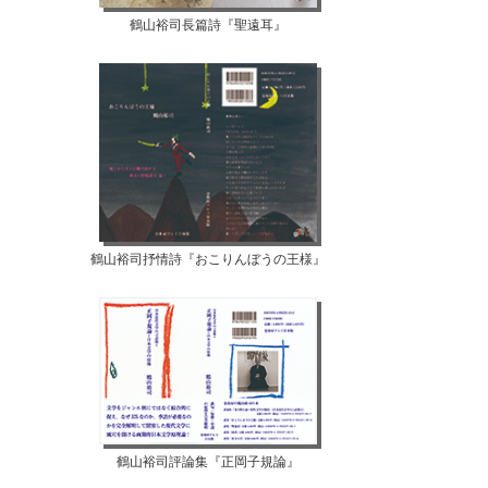
鶴山裕司長篇詩『聖遠耳』
鶴山裕司抒情詩『おこりんぼうの王様』
鶴山裕司評論集『正岡子規論』