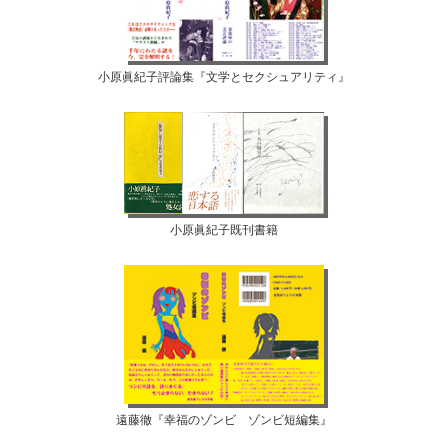
小原眞紀子評論集『文学とセクシュアリティ』
小原眞紀子既刊書籍
遠藤徹『幸福のゾンビ ゾンビ短編集』