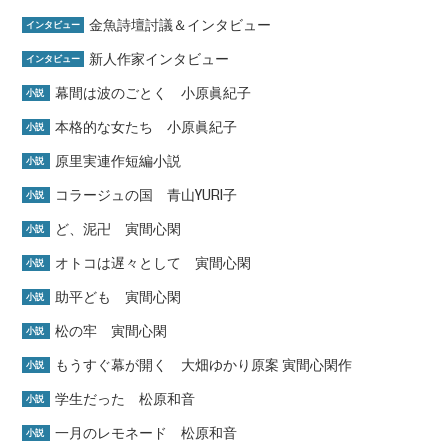
金魚詩壇討議＆インタビュー
インタビュー
新人作家インタビュー
インタビュー
幕間は波のごとく 小原眞紀子
小説
本格的な女たち 小原眞紀子
小説
原里実連作短編小説
小説
コラージュの国 青山YURI子
小説
ど、泥卍 寅間心閑
小説
オトコは遅々として 寅間心閑
小説
助平ども 寅間心閑
小説
松の牢 寅間心閑
小説
もうすぐ幕が開く 大畑ゆかり原案 寅間心閑作
小説
学生だった 松原和音
小説
一月のレモネード 松原和音
小説