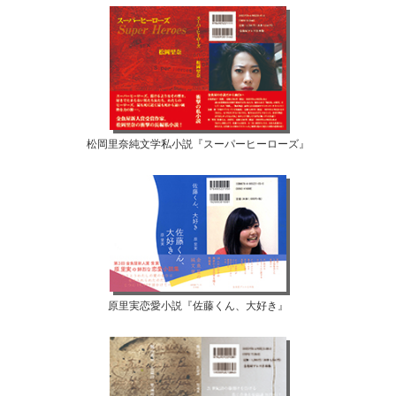
松岡里奈純文学私小説『スーパーヒーローズ』
原里実恋愛小説『佐藤くん、大好き』