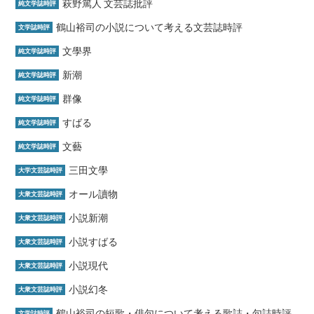
萩野篤人 文芸誌批評
純文学誌時評
鶴山裕司の小説について考える文芸誌時評
文学誌時評
文學界
純文学誌時評
新潮
純文学誌時評
群像
純文学誌時評
すばる
純文学誌時評
文藝
純文学誌時評
三田文學
大学文芸誌時評
オール讀物
大衆文芸誌時評
小説新潮
大衆文芸誌時評
小説すばる
大衆文芸誌時評
小説現代
大衆文芸誌時評
小説幻冬
大衆文芸誌時評
鶴山裕司の短歌・俳句について考える歌誌・句誌時評
文学誌時評