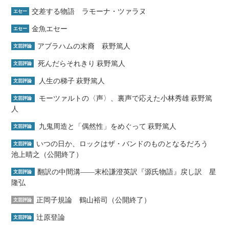
交差する物語 ラモーナ・ツァラヌ
エセー
金魚エセー
エセー
アブラハムの末裔 萩野篤人
文芸評論
死んだらそれきり 萩野篤人
文芸評論
人生の梯子 萩野篤人
文芸評論
モーツァルトの〈声〉、裏声で応えた小林秀雄 萩野篤
文芸評論
人
九鬼周造と「偶然性」をめぐって 萩野篤人
文芸評論
いつの日か、ロックはザ・バンドのものとなるだろう
文芸評論
池上晴之（公開終了）
翻訳の中間溝――末松謙澄英訳『源氏物語』戻し訳 星
文芸評論
隆弘
正岡子規論 鶴山裕司（公開終了）
文芸評論
辻原登論
文芸評論