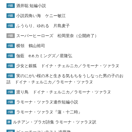
酒井聡 短編小説
小説
小説四角い海 ケニー敏江
小説
ふうらり、ゆれる 片島麦子
小説
スーパーヒーローズ 松岡里奈（公開終了）
小説
横領 鶴山裕司
小説
伽藍 e.e.カミングズ／星隆弘
小説
少女と銀狐 ドイナ・チェルニカ／ラモーナ・ツァラヌ
小説
実のにがい桜の木と生きる気もちをうしなった男の子のお
小説
話 ドイナ・チェルニカ／ラモーナ・ツァラヌ
渡り鳥 ドイナ・チェルニカ／ラモーナ・ツァラヌ
小説
ラモーナ・ツァラヌ連作短編小説
小説
ラモーナ・ツァラヌ『蓮・十二時』
小説
ルチアン・ブラガ詩集 ラモーナ・ツァラヌ訳
詩