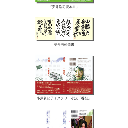
『安井浩司読本Ⅱ』
安井浩司墨書
小原眞紀子ミステリー小説『香獣』