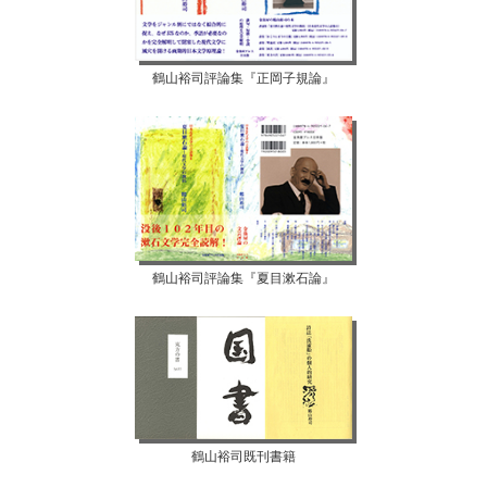
鶴山裕司評論集『正岡子規論』
鶴山裕司評論集『夏目漱石論』
鶴山裕司既刊書籍