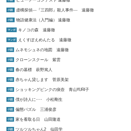
ビューチーコンテスト 遠藤徹
小説
虚構探偵―『三四郎』殺人事件― 遠藤徹
小説
物語健康法（入門編） 遠藤徹
小説
キノコの森 遠藤徹
マンガ
えくすぽえめんたる 遠藤徹
マンガ
ムネモシュネの地図 遠藤徹
小説
クローンスクール 紫雲
小説
春の墓標 萩野篤人
小説
赤ちゃん貸します 菅原美架
小説
ショッキングピンクの痰壺 青山YURI子
小説
僕が詩人に･･･ 小松剛生
小説
偏態パズル 三浦俊彦
小説
家を看取る日 山田隆道
小説
ツルツルちゃん2 仙田学
小説