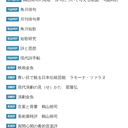
角川俳句
句誌時評
月刊俳句界
句誌時評
角川短歌
歌誌時評
短歌研究
歌誌時評
詩と思想
詩誌時評
現代詩手帖
詩誌時評
映画金魚
映画評
青い目で観る日本伝統芸能 ラモーナ・ツァラヌ
演劇評
現代演劇の見（せ）かた 星隆弘
演劇評
演劇金魚
演劇評
言葉と骨董 鶴山裕司
美術評
美術展時評 鶴山裕司
美術評
寅間心閑の肴的音楽評
音楽評