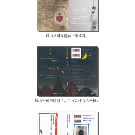
鶴山裕司長篇詩『聖遠耳』
鶴山裕司抒情詩『おこりんぼうの王様』