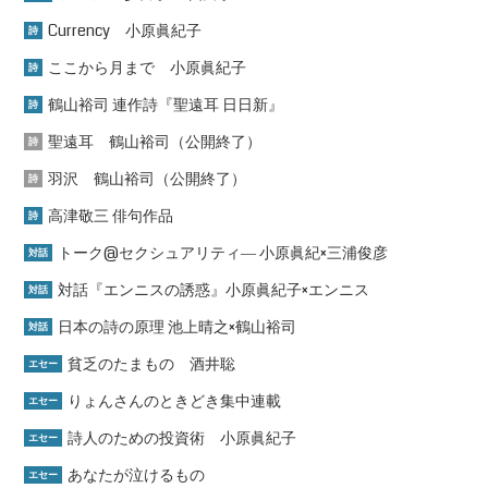
Currency 小原眞紀子
詩
ここから月まで 小原眞紀子
詩
鶴山裕司 連作詩『聖遠耳 日日新』
詩
聖遠耳 鶴山裕司（公開終了）
詩
羽沢 鶴山裕司（公開終了）
詩
高津敬三 俳句作品
詩
トーク@セクシュアリティ― 小原眞紀×三浦俊彦
対話
対話『エンニスの誘惑』小原眞紀子×エンニス
対話
日本の詩の原理 池上晴之×鶴山裕司
対話
貧乏のたまもの 酒井聡
エセー
りょんさんのときどき集中連載
エセー
詩人のための投資術 小原眞紀子
エセー
あなたが泣けるもの
エセー