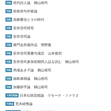
現代詩人論 鶴山裕司
詩論
前衛俳句作家論
詩論
高柳重信とその時代
詩論
安井浩司研究
詩論
安井浩司論
詩論
唐門会所蔵作品 岡野隆
詩論
安井浩司墨書句漫読 山本俊則
詩論
安井浩司参加初期同人誌を読む 鶴山裕司
詩論
馬場あき子論 鶴山裕司
詩論
福島泰樹論 鶴山裕司
詩論
加藤郁乎論 鶴山裕司
詩論
日本伝統芸能論 ラモーナ・ツァラヌ
古典芸能論
荒木経惟論
写真論