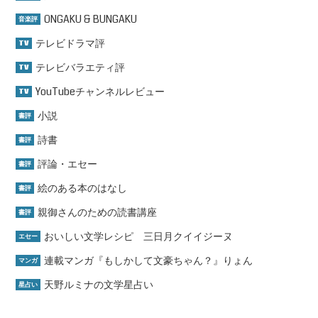
ONGAKU & BUNGAKU
音楽評
テレビドラマ評
TV
テレビバラエティ評
TV
YouTubeチャンネルレビュー
TV
小説
書評
詩書
書評
評論・エセー
書評
絵のある本のはなし
書評
親御さんのための読書講座
書評
おいしい文学レシピ 三日月クイイジーヌ
エセー
連載マンガ『もしかして文豪ちゃん？』りょん
マンガ
天野ルミナの文学星占い
星占い