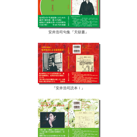
安井浩司句集『天獄書』
『安井浩司読本Ⅰ』