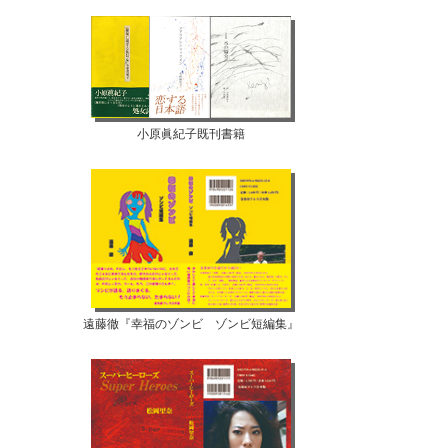
小原眞紀子既刊書籍
遠藤徹『幸福のゾンビ ゾンビ短編集』