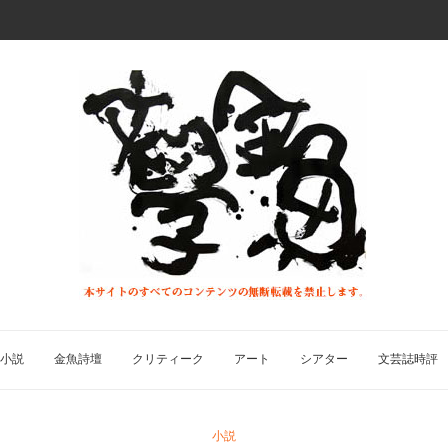
小説
金魚詩壇
クリティーク
アート
シアター
文芸誌時評
小説