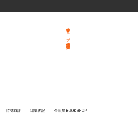
総合文学ウェブ情報誌 文学金魚
詩誌時評
編集後記
金魚屋 BOOK SHOP