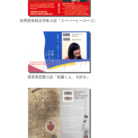
松岡里奈純文学私小説『スーパーヒーローズ』
原里実恋愛小説『佐藤くん、大好き』