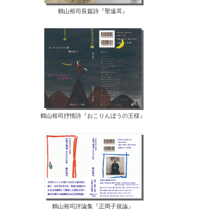
鶴山裕司長篇詩『聖遠耳』
鶴山裕司抒情詩『おこりんぼうの王様』
鶴山裕司評論集『正岡子規論』