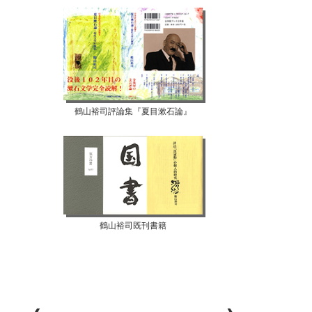
鶴山裕司評論集『夏目漱石論』
鶴山裕司既刊書籍