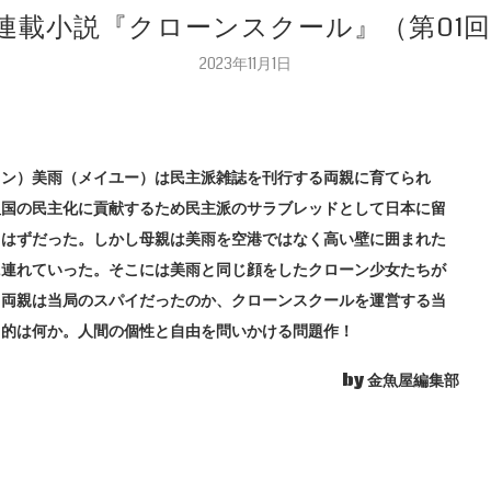
新連載小説『クローンスクール』（第01回
2023年11月1日
ソン）美雨（メイユー）は民主派雑誌を刊行する両親に育てられ
祖国の民主化に貢献するため民主派のサラブレッドとして日本に留
るはずだった。しかし母親は美雨を空港ではなく高い壁に囲まれた
に連れていった。そこには美雨と同じ顔をしたクローン少女たちが
。両親は当局のスパイだったのか、クローンスクールを運営する当
目的は何か。人間の個性と自由を問いかける問題作！
by 金魚屋編集部