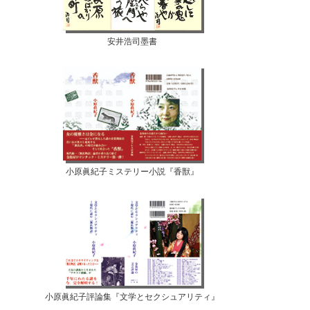
安井浩司墨書
小原眞紀子ミステリー小説『香獣』
小原眞紀子評論集『文学とセクシュアリティ』