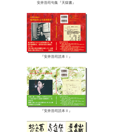
安井浩司句集『天獄書』
『安井浩司読本Ⅰ』
『安井浩司読本Ⅱ』