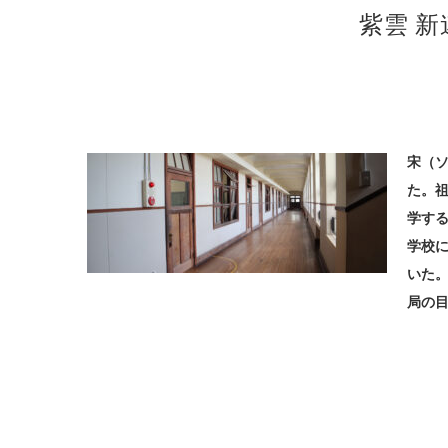
紫雲 
宋（
た。
学す
学校
いた
局の