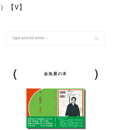
）【V】
金魚屋の本