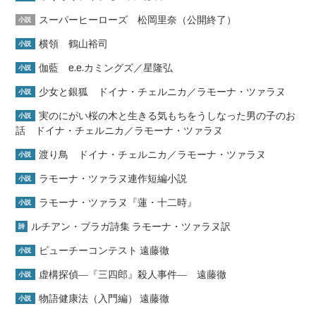
スーパーヒーローズ 松岡里奈（公開終了）
小説
横領 鶴山裕司
小説
伽藍 e.e.カミングズ／星隆弘
小説
少女と銀狐 ドイナ・チェルニカ／ラモーナ・ツァラヌ
小説
実のにがい桜の木と生きる気もちをうしなった男の子のお
小説
話 ドイナ・チェルニカ／ラモーナ・ツァラヌ
渡り鳥 ドイナ・チェルニカ／ラモーナ・ツァラヌ
小説
ラモーナ・ツァラヌ連作短編小説
小説
ラモーナ・ツァラヌ『蓮・十二時』
小説
ルチアン・ブラガ詩集 ラモーナ・ツァラヌ訳
詩
ビューチーコンテスト 遠藤徹
小説
虚構探偵―『三四郎』殺人事件― 遠藤徹
小説
物語健康法（入門編） 遠藤徹
小説