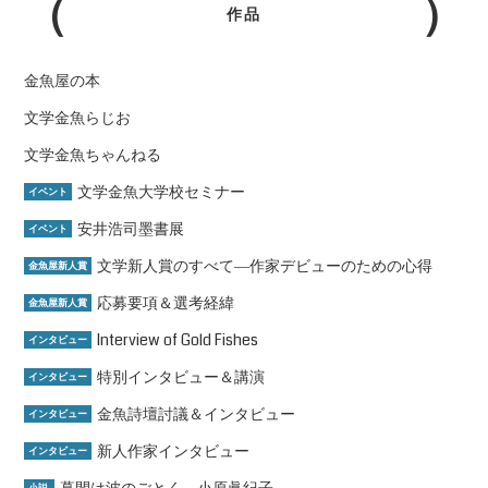
作品
金魚屋の本
文学金魚らじお
文学金魚ちゃんねる
文学金魚大学校セミナー
イベント
安井浩司墨書展
イベント
文学新人賞のすべて―作家デビューのための心得
金魚屋新人賞
応募要項＆選考経緯
金魚屋新人賞
Interview of Gold Fishes
インタビュー
特別インタビュー＆講演
インタビュー
金魚詩壇討議＆インタビュー
インタビュー
新人作家インタビュー
インタビュー
幕間は波のごとく 小原眞紀子
小説