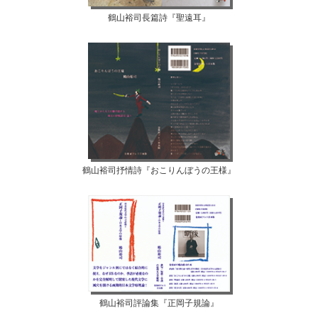
鶴山裕司長篇詩『聖遠耳』
鶴山裕司抒情詩『おこりんぼうの王様』
鶴山裕司評論集『正岡子規論』