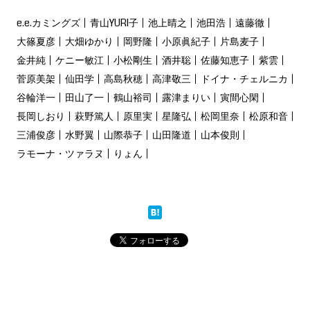
e.e.カミングズ
青山YURI子
池上晴之
池田浩
遠藤徹
大篠夏彦
大畑ゆかり
岡野隆
小原眞紀子
片島麦子
金井純
ケニー敏江
小松剛生
酒井聡
佐藤知恵子
紫雲
菅原美架
仙田学
高島秋穂
高津敬三
ドイナ・チェルニカ
谷輪洋一
田山了一
鶴山裕司
露津まりい
寅間心閑
長岡しおり
萩野篤人
原里実
星隆弘
松岡里奈
松原和音
三浦俊彦
水野翼
山際恭子
山田隆道
山本俊則
ラモーナ・ツァラヌ
りょん