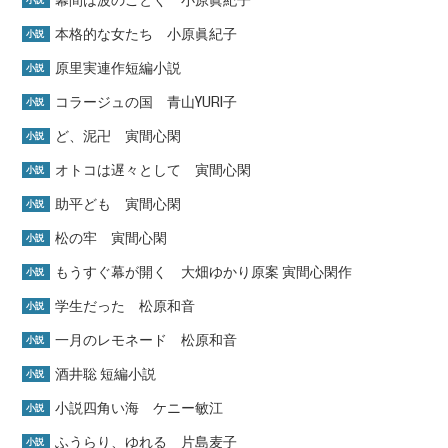
本格的な女たち 小原眞紀子
小説
原里実連作短編小説
小説
コラージュの国 青山YURI子
小説
ど、泥卍 寅間心閑
小説
オトコは遅々として 寅間心閑
小説
助平ども 寅間心閑
小説
松の牢 寅間心閑
小説
もうすぐ幕が開く 大畑ゆかり原案 寅間心閑作
小説
学生だった 松原和音
小説
一月のレモネード 松原和音
小説
酒井聡 短編小説
小説
小説四角い海 ケニー敏江
小説
ふうらり、ゆれる 片島麦子
小説