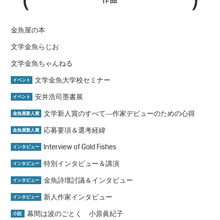
作品
金魚屋の本
文学金魚らじお
文学金魚ちゃんねる
文学金魚大学校セミナー
イベント
安井浩司墨書展
イベント
文学新人賞のすべて―作家デビューのための心得
金魚屋新人賞
応募要項＆選考経緯
金魚屋新人賞
Interview of Gold Fishes
インタビュー
特別インタビュー＆講演
インタビュー
金魚詩壇討議＆インタビュー
インタビュー
新人作家インタビュー
インタビュー
幕間は波のごとく 小原眞紀子
小説