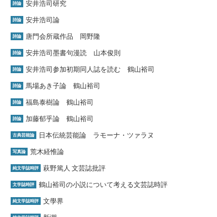
安井浩司研究
詩論
安井浩司論
詩論
唐門会所蔵作品 岡野隆
詩論
安井浩司墨書句漫読 山本俊則
詩論
安井浩司参加初期同人誌を読む 鶴山裕司
詩論
馬場あき子論 鶴山裕司
詩論
福島泰樹論 鶴山裕司
詩論
加藤郁乎論 鶴山裕司
詩論
日本伝統芸能論 ラモーナ・ツァラヌ
古典芸能論
荒木経惟論
写真論
萩野篤人 文芸誌批評
純文学誌時評
鶴山裕司の小説について考える文芸誌時評
文学誌時評
文學界
純文学誌時評