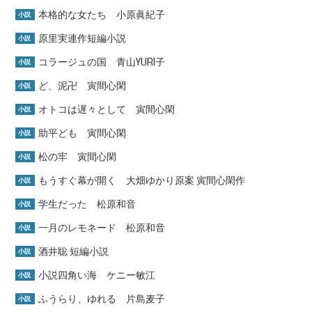
本格的な女たち 小原眞紀子
小説
原里実連作短編小説
小説
コラージュの国 青山YURI子
小説
ど、泥卍 寅間心閑
小説
オトコは遅々として 寅間心閑
小説
助平ども 寅間心閑
小説
松の牢 寅間心閑
小説
もうすぐ幕が開く 大畑ゆかり原案 寅間心閑作
小説
学生だった 松原和音
小説
一月のレモネード 松原和音
小説
酒井聡 短編小説
小説
小説四角い海 ケニー敏江
小説
ふうらり、ゆれる 片島麦子
小説