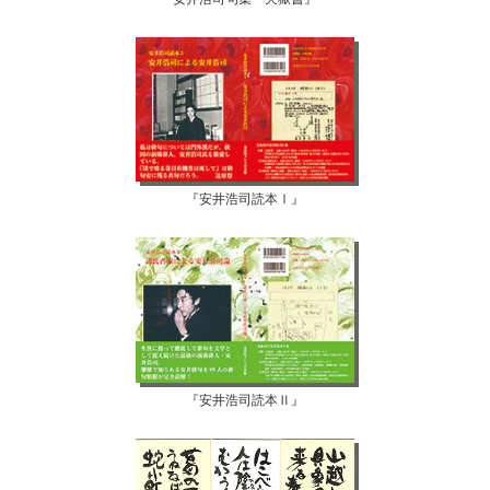
『安井浩司読本Ⅰ』
『安井浩司読本Ⅱ』