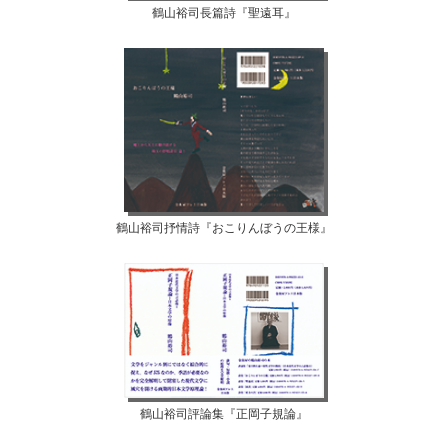
鶴山裕司長篇詩『聖遠耳』
鶴山裕司抒情詩『おこりんぼうの王様』
鶴山裕司評論集『正岡子規論』