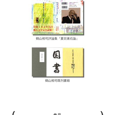
鶴山裕司評論集『夏目漱石論』
鶴山裕司既刊書籍