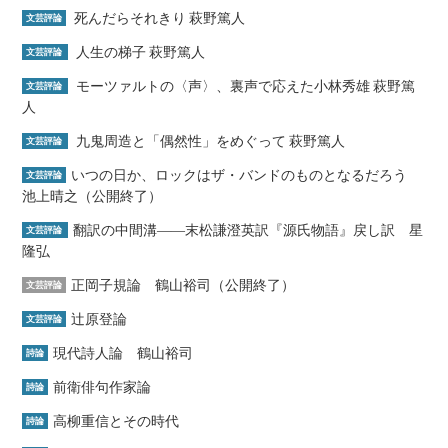
死んだらそれきり 萩野篤人
文芸評論
人生の梯子 萩野篤人
文芸評論
モーツァルトの〈声〉、裏声で応えた小林秀雄 萩野篤
文芸評論
人
九鬼周造と「偶然性」をめぐって 萩野篤人
文芸評論
いつの日か、ロックはザ・バンドのものとなるだろう
文芸評論
池上晴之（公開終了）
翻訳の中間溝――末松謙澄英訳『源氏物語』戻し訳 星
文芸評論
隆弘
正岡子規論 鶴山裕司（公開終了）
文芸評論
辻原登論
文芸評論
現代詩人論 鶴山裕司
詩論
前衛俳句作家論
詩論
高柳重信とその時代
詩論