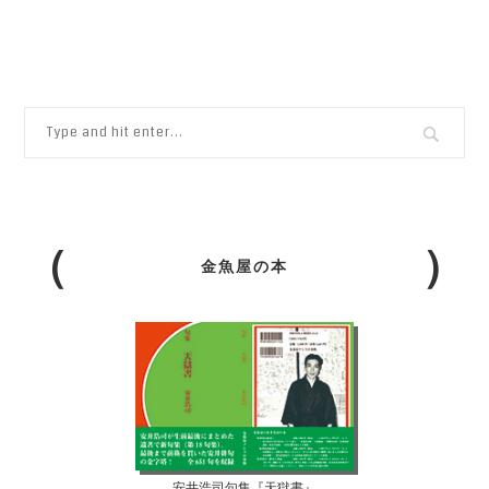
金魚屋の本
安井浩司句集『天獄書』