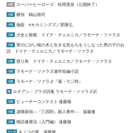
スーパーヒーローズ 松岡里奈（公開終了）
小説
横領 鶴山裕司
小説
伽藍 e.e.カミングズ／星隆弘
小説
少女と銀狐 ドイナ・チェルニカ／ラモーナ・ツァラヌ
小説
実のにがい桜の木と生きる気もちをうしなった男の子のお
小説
話 ドイナ・チェルニカ／ラモーナ・ツァラヌ
渡り鳥 ドイナ・チェルニカ／ラモーナ・ツァラヌ
小説
ラモーナ・ツァラヌ連作短編小説
小説
ラモーナ・ツァラヌ『蓮・十二時』
小説
ルチアン・ブラガ詩集 ラモーナ・ツァラヌ訳
詩
ビューチーコンテスト 遠藤徹
小説
虚構探偵―『三四郎』殺人事件― 遠藤徹
小説
物語健康法（入門編） 遠藤徹
小説
キノコの森 遠藤徹
マンガ