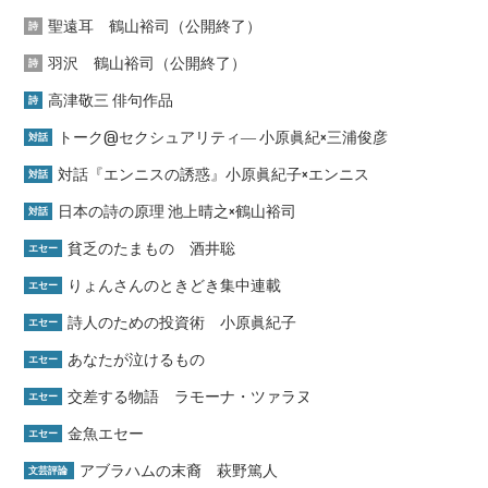
聖遠耳 鶴山裕司（公開終了）
詩
羽沢 鶴山裕司（公開終了）
詩
高津敬三 俳句作品
詩
トーク@セクシュアリティ― 小原眞紀×三浦俊彦
対話
対話『エンニスの誘惑』小原眞紀子×エンニス
対話
日本の詩の原理 池上晴之×鶴山裕司
対話
貧乏のたまもの 酒井聡
エセー
りょんさんのときどき集中連載
エセー
詩人のための投資術 小原眞紀子
エセー
あなたが泣けるもの
エセー
交差する物語 ラモーナ・ツァラヌ
エセー
金魚エセー
エセー
アブラハムの末裔 萩野篤人
文芸評論