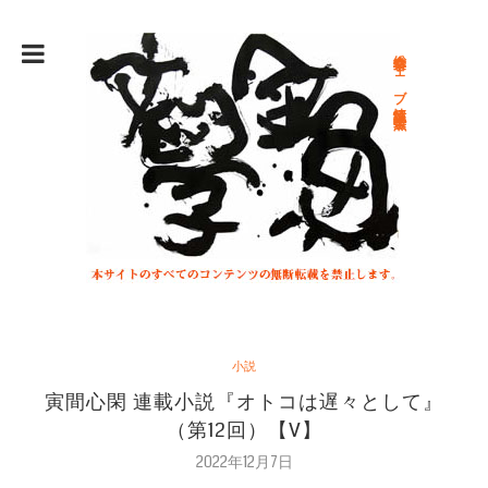
総合文学ウェブ情報誌 文学金魚
小説
寅間心閑 連載小説『オトコは遅々として』
（第12回）【V】
2022年12月7日