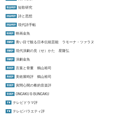
短歌研究
歌誌時評
詩と思想
詩誌時評
現代詩手帖
詩誌時評
映画金魚
映画評
青い目で観る日本伝統芸能 ラモーナ・ツァラヌ
演劇評
現代演劇の見（せ）かた 星隆弘
演劇評
演劇金魚
演劇評
言葉と骨董 鶴山裕司
美術評
美術展時評 鶴山裕司
美術評
寅間心閑の肴的音楽評
音楽評
ONGAKU & BUNGAKU
音楽評
テレビドラマ評
TV
テレビバラエティ評
TV