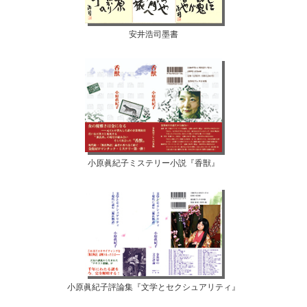
安井浩司墨書
小原眞紀子ミステリー小説『香獣』
小原眞紀子評論集『文学とセクシュアリティ』