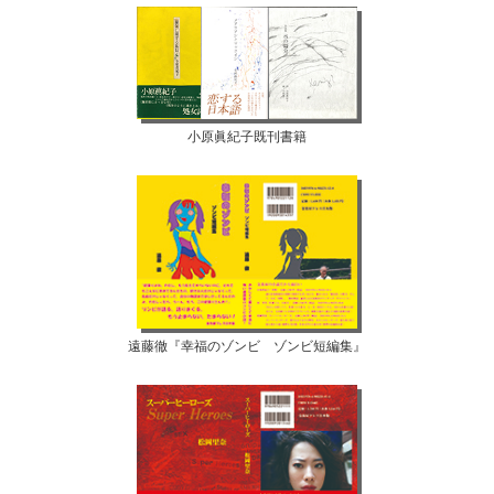
小原眞紀子既刊書籍
遠藤徹『幸福のゾンビ ゾンビ短編集』