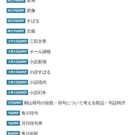
新潮
純文学誌時評
群像
純文学誌時評
すばる
純文学誌時評
文藝
純文学誌時評
三田文學
大学文芸誌時評
オール讀物
大衆文芸誌時評
小説新潮
大衆文芸誌時評
小説すばる
大衆文芸誌時評
小説現代
大衆文芸誌時評
小説幻冬
大衆文芸誌時評
鶴山裕司の短歌・俳句について考える歌誌・句誌時評
文学誌時評
角川俳句
句誌時評
月刊俳句界
句誌時評
角川短歌
歌誌時評