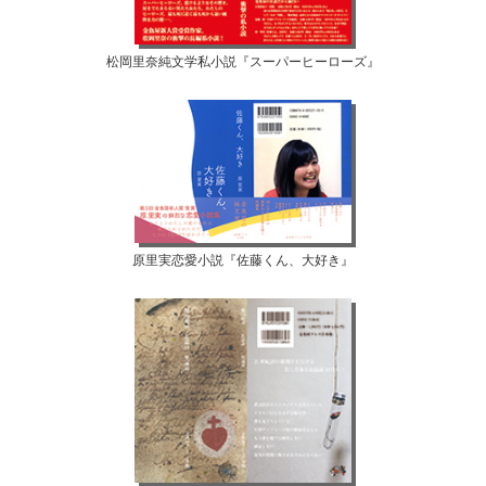
松岡里奈純文学私小説『スーパーヒーローズ』
原里実恋愛小説『佐藤くん、大好き』