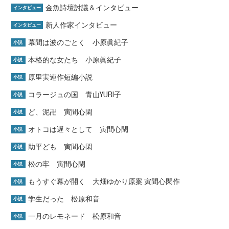
金魚詩壇討議＆インタビュー
インタビュー
新人作家インタビュー
インタビュー
幕間は波のごとく 小原眞紀子
小説
本格的な女たち 小原眞紀子
小説
原里実連作短編小説
小説
コラージュの国 青山YURI子
小説
ど、泥卍 寅間心閑
小説
オトコは遅々として 寅間心閑
小説
助平ども 寅間心閑
小説
松の牢 寅間心閑
小説
もうすぐ幕が開く 大畑ゆかり原案 寅間心閑作
小説
学生だった 松原和音
小説
一月のレモネード 松原和音
小説