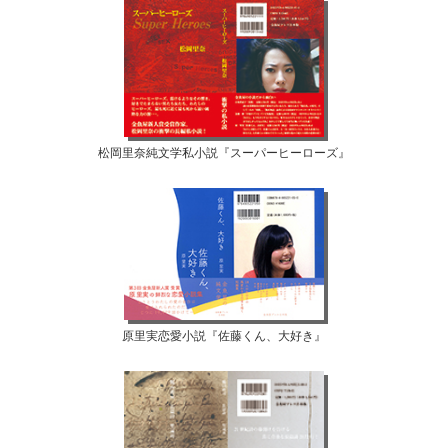
松岡里奈純文学私小説『スーパーヒーローズ』
原里実恋愛小説『佐藤くん、大好き』