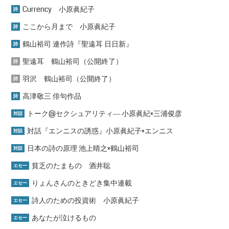
Currency 小原眞紀子
詩
ここから月まで 小原眞紀子
詩
鶴山裕司 連作詩『聖遠耳 日日新』
詩
聖遠耳 鶴山裕司（公開終了）
詩
羽沢 鶴山裕司（公開終了）
詩
高津敬三 俳句作品
詩
トーク@セクシュアリティ― 小原眞紀×三浦俊彦
対話
対話『エンニスの誘惑』小原眞紀子×エンニス
対話
日本の詩の原理 池上晴之×鶴山裕司
対話
貧乏のたまもの 酒井聡
エセー
りょんさんのときどき集中連載
エセー
詩人のための投資術 小原眞紀子
エセー
あなたが泣けるもの
エセー