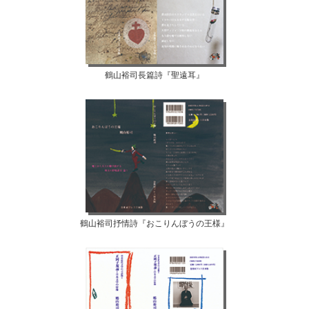
鶴山裕司長篇詩『聖遠耳』
鶴山裕司抒情詩『おこりんぼうの王様』