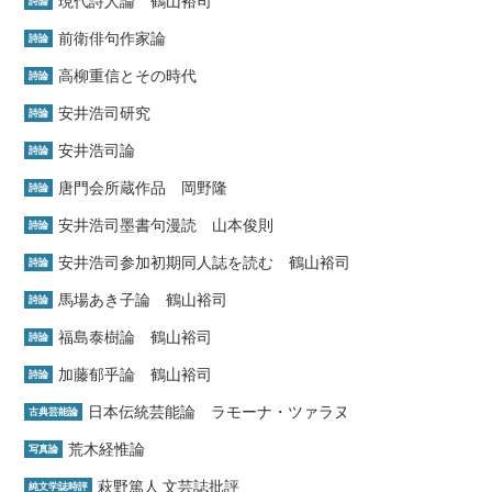
現代詩人論 鶴山裕司
詩論
前衛俳句作家論
詩論
高柳重信とその時代
詩論
安井浩司研究
詩論
安井浩司論
詩論
唐門会所蔵作品 岡野隆
詩論
安井浩司墨書句漫読 山本俊則
詩論
安井浩司参加初期同人誌を読む 鶴山裕司
詩論
馬場あき子論 鶴山裕司
詩論
福島泰樹論 鶴山裕司
詩論
加藤郁乎論 鶴山裕司
詩論
日本伝統芸能論 ラモーナ・ツァラヌ
古典芸能論
荒木経惟論
写真論
萩野篤人 文芸誌批評
純文学誌時評