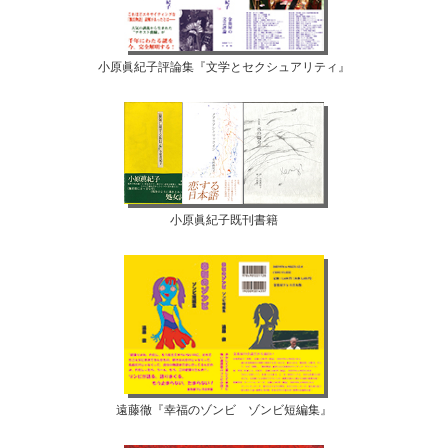
小原眞紀子評論集『文学とセクシュアリティ』
小原眞紀子既刊書籍
遠藤徹『幸福のゾンビ ゾンビ短編集』