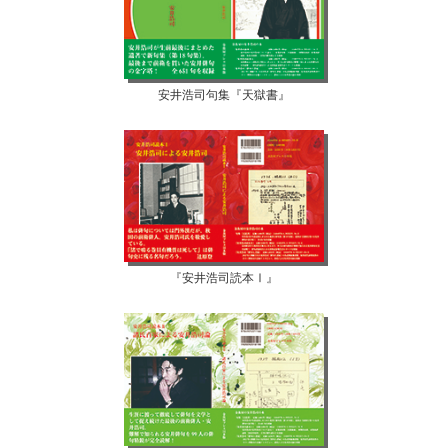
安井浩司句集『天獄書』
『安井浩司読本Ⅰ』