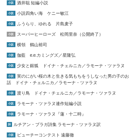
酒井聡 短編小説
小説
小説四角い海 ケニー敏江
小説
ふうらり、ゆれる 片島麦子
小説
スーパーヒーローズ 松岡里奈（公開終了）
小説
横領 鶴山裕司
小説
伽藍 e.e.カミングズ／星隆弘
小説
少女と銀狐 ドイナ・チェルニカ／ラモーナ・ツァラヌ
小説
実のにがい桜の木と生きる気もちをうしなった男の子のお
小説
話 ドイナ・チェルニカ／ラモーナ・ツァラヌ
渡り鳥 ドイナ・チェルニカ／ラモーナ・ツァラヌ
小説
ラモーナ・ツァラヌ連作短編小説
小説
ラモーナ・ツァラヌ『蓮・十二時』
小説
ルチアン・ブラガ詩集 ラモーナ・ツァラヌ訳
詩
ビューチーコンテスト 遠藤徹
小説