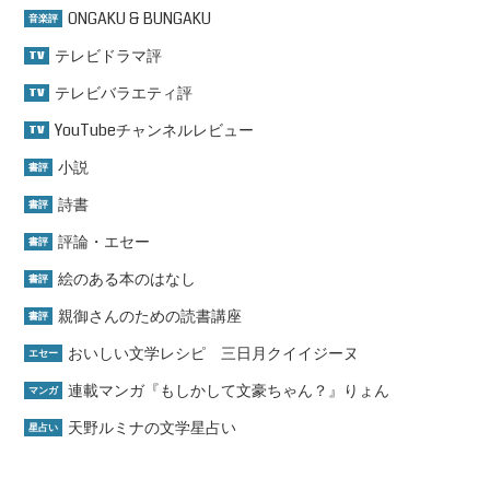
ONGAKU & BUNGAKU
音楽評
テレビドラマ評
TV
テレビバラエティ評
TV
YouTubeチャンネルレビュー
TV
小説
書評
詩書
書評
評論・エセー
書評
絵のある本のはなし
書評
親御さんのための読書講座
書評
おいしい文学レシピ 三日月クイイジーヌ
エセー
連載マンガ『もしかして文豪ちゃん？』りょん
マンガ
天野ルミナの文学星占い
星占い