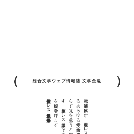
総合文学ウェブ情報誌 文学金魚
金魚屋プレス日本版代表 齋藤都
。
私達の
故郷は
日本語で
す
。
金魚屋プ
レ
ス
日本版は
、
日本語で
書か
れ
る
あ
ら
ゆ
る
文学の
方向を
見極め
、
私達の
精神の
行く
末を
照
ら
す
光り
を
見出そ
う
と
す
る
も
の
で
す
。
金魚屋プ
レ
ス
日本版は
そ
の
光り
の
す
べ
て
を
広義の
文学と
呼び
ま
す