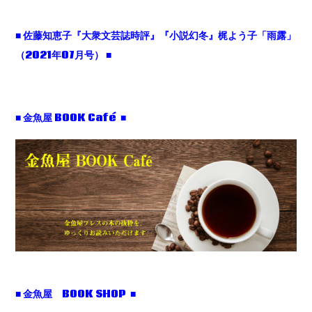
■ 佐藤知恵子『大衆文芸誌時評』『小説幻冬』梶よう子「雨露」
（2021年07月号） ■
■ 金魚屋 BOOK Café ■
■ 金魚屋 BOOK SHOP ■