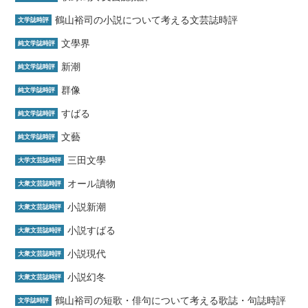
鶴山裕司の小説について考える文芸誌時評
文学誌時評
文學界
純文学誌時評
新潮
純文学誌時評
群像
純文学誌時評
すばる
純文学誌時評
文藝
純文学誌時評
三田文學
大学文芸誌時評
オール讀物
大衆文芸誌時評
小説新潮
大衆文芸誌時評
小説すばる
大衆文芸誌時評
小説現代
大衆文芸誌時評
小説幻冬
大衆文芸誌時評
鶴山裕司の短歌・俳句について考える歌誌・句誌時評
文学誌時評