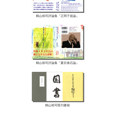
鶴山裕司評論集『正岡子規論』
鶴山裕司評論集『夏目漱石論』
鶴山裕司既刊書籍