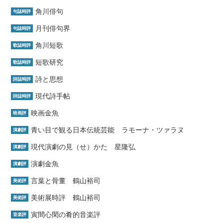
角川俳句
句誌時評
月刊俳句界
句誌時評
角川短歌
歌誌時評
短歌研究
歌誌時評
詩と思想
詩誌時評
現代詩手帖
詩誌時評
映画金魚
映画評
青い目で観る日本伝統芸能 ラモーナ・ツァラヌ
演劇評
現代演劇の見（せ）かた 星隆弘
演劇評
演劇金魚
演劇評
言葉と骨董 鶴山裕司
美術評
美術展時評 鶴山裕司
美術評
寅間心閑の肴的音楽評
音楽評