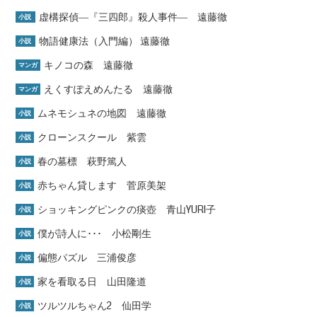
虚構探偵―『三四郎』殺人事件― 遠藤徹
小説
物語健康法（入門編） 遠藤徹
小説
キノコの森 遠藤徹
マンガ
えくすぽえめんたる 遠藤徹
マンガ
ムネモシュネの地図 遠藤徹
小説
クローンスクール 紫雲
小説
春の墓標 萩野篤人
小説
赤ちゃん貸します 菅原美架
小説
ショッキングピンクの痰壺 青山YURI子
小説
僕が詩人に･･･ 小松剛生
小説
偏態パズル 三浦俊彦
小説
家を看取る日 山田隆道
小説
ツルツルちゃん2 仙田学
小説