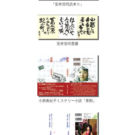
『安井浩司読本Ⅱ』
安井浩司墨書
小原眞紀子ミステリー小説『香獣』