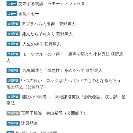
交差する物語 ラモーナ・ツァラヌ
エセー
金魚エセー
エセー
アブラハムの末裔 萩野篤人
文芸評論
死んだらそれきり 萩野篤人
文芸評論
人生の梯子 萩野篤人
文芸評論
モーツァルトの〈声〉、裏声で応えた小林秀雄 萩野篤
文芸評論
人
九鬼周造と「偶然性」をめぐって 萩野篤人
文芸評論
いつの日か、ロックはザ・バンドのものとなるだろう
文芸評論
池上晴之（公開終了）
翻訳の中間溝――末松謙澄英訳『源氏物語』戻し訳 星
文芸評論
隆弘
正岡子規論 鶴山裕司（公開終了）
文芸評論
辻原登論
文芸評論