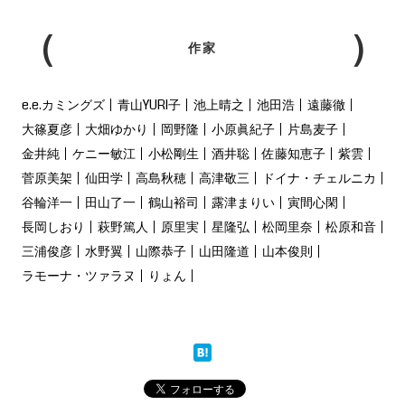
作家
e.e.カミングズ
青山YURI子
池上晴之
池田浩
遠藤徹
大篠夏彦
大畑ゆかり
岡野隆
小原眞紀子
片島麦子
金井純
ケニー敏江
小松剛生
酒井聡
佐藤知恵子
紫雲
菅原美架
仙田学
高島秋穂
高津敬三
ドイナ・チェルニカ
谷輪洋一
田山了一
鶴山裕司
露津まりい
寅間心閑
長岡しおり
萩野篤人
原里実
星隆弘
松岡里奈
松原和音
三浦俊彦
水野翼
山際恭子
山田隆道
山本俊則
ラモーナ・ツァラヌ
りょん