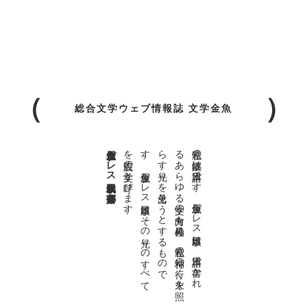
総合文学ウェブ情報誌 文学金魚
金魚屋プレス日本版代表 齋藤都
。
私達の
故郷は
日本語で
す
。
金魚屋プ
レ
ス
日本版は
、
日本語で
書か
れ
る
あ
ら
ゆ
る
文学の
方向を
見極め
、
私達の
精神の
行く
末を
照
ら
す
光り
を
見出そ
う
と
す
る
も
の
で
す
。
金魚屋プ
レ
ス
日本版は
そ
の
光り
の
す
べ
て
を
広義の
文学と
呼び
ま
す