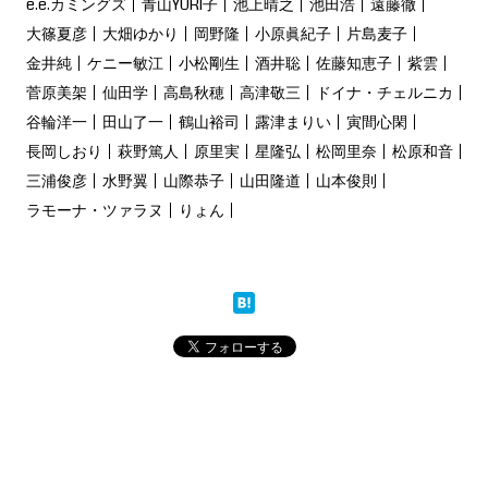
e.e.カミングズ
青山YURI子
池上晴之
池田浩
遠藤徹
大篠夏彦
大畑ゆかり
岡野隆
小原眞紀子
片島麦子
金井純
ケニー敏江
小松剛生
酒井聡
佐藤知恵子
紫雲
菅原美架
仙田学
高島秋穂
高津敬三
ドイナ・チェルニカ
谷輪洋一
田山了一
鶴山裕司
露津まりい
寅間心閑
長岡しおり
萩野篤人
原里実
星隆弘
松岡里奈
松原和音
三浦俊彦
水野翼
山際恭子
山田隆道
山本俊則
ラモーナ・ツァラヌ
りょん