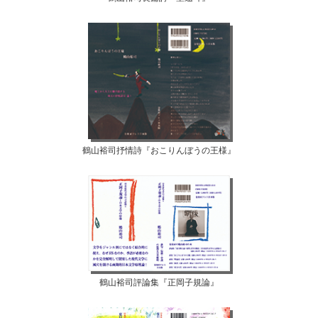
鶴山裕司抒情詩『おこりんぼうの王様』
鶴山裕司評論集『正岡子規論』