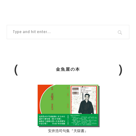
金魚屋の本
安井浩司句集『天獄書』