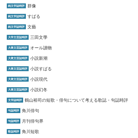
群像
純文学誌時評
すばる
純文学誌時評
文藝
純文学誌時評
三田文學
大学文芸誌時評
オール讀物
大衆文芸誌時評
小説新潮
大衆文芸誌時評
小説すばる
大衆文芸誌時評
小説現代
大衆文芸誌時評
小説幻冬
大衆文芸誌時評
鶴山裕司の短歌・俳句について考える歌誌・句誌時評
文学誌時評
角川俳句
句誌時評
月刊俳句界
句誌時評
角川短歌
歌誌時評