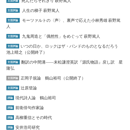
死んだらそれきり 萩野篤人
文芸評論
人生の梯子 萩野篤人
文芸評論
モーツァルトの〈声〉、裏声で応えた小林秀雄 萩野篤
文芸評論
人
九鬼周造と「偶然性」をめぐって 萩野篤人
文芸評論
いつの日か、ロックはザ・バンドのものとなるだろう
文芸評論
池上晴之（公開終了）
翻訳の中間溝――末松謙澄英訳『源氏物語』戻し訳 星
文芸評論
隆弘
正岡子規論 鶴山裕司（公開終了）
文芸評論
辻原登論
文芸評論
現代詩人論 鶴山裕司
詩論
前衛俳句作家論
詩論
高柳重信とその時代
詩論
安井浩司研究
詩論