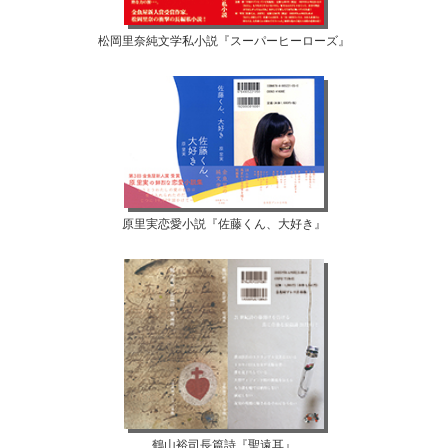
松岡里奈純文学私小説『スーパーヒーローズ』
原里実恋愛小説『佐藤くん、大好き』
鶴山裕司長篇詩『聖遠耳』