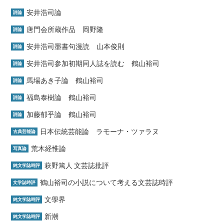
安井浩司論
詩論
唐門会所蔵作品 岡野隆
詩論
安井浩司墨書句漫読 山本俊則
詩論
安井浩司参加初期同人誌を読む 鶴山裕司
詩論
馬場あき子論 鶴山裕司
詩論
福島泰樹論 鶴山裕司
詩論
加藤郁乎論 鶴山裕司
詩論
日本伝統芸能論 ラモーナ・ツァラヌ
古典芸能論
荒木経惟論
写真論
萩野篤人 文芸誌批評
純文学誌時評
鶴山裕司の小説について考える文芸誌時評
文学誌時評
文學界
純文学誌時評
新潮
純文学誌時評