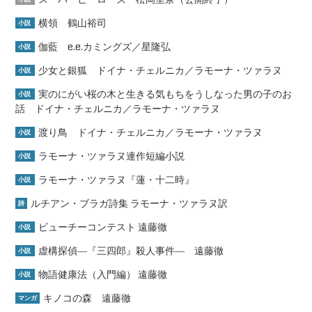
横領 鶴山裕司
小説
伽藍 e.e.カミングズ／星隆弘
小説
少女と銀狐 ドイナ・チェルニカ／ラモーナ・ツァラヌ
小説
実のにがい桜の木と生きる気もちをうしなった男の子のお
小説
話 ドイナ・チェルニカ／ラモーナ・ツァラヌ
渡り鳥 ドイナ・チェルニカ／ラモーナ・ツァラヌ
小説
ラモーナ・ツァラヌ連作短編小説
小説
ラモーナ・ツァラヌ『蓮・十二時』
小説
ルチアン・ブラガ詩集 ラモーナ・ツァラヌ訳
詩
ビューチーコンテスト 遠藤徹
小説
虚構探偵―『三四郎』殺人事件― 遠藤徹
小説
物語健康法（入門編） 遠藤徹
小説
キノコの森 遠藤徹
マンガ