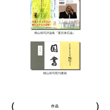
鶴山裕司評論集『夏目漱石論』
鶴山裕司既刊書籍
作品