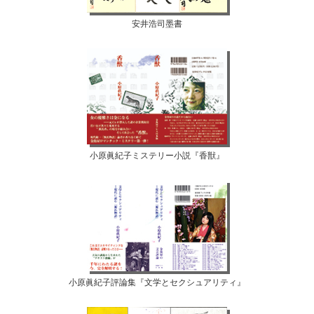
安井浩司墨書
小原眞紀子ミステリー小説『香獣』
小原眞紀子評論集『文学とセクシュアリティ』