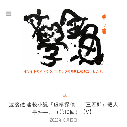
総合文学ウェブ情報誌 文学金魚
小説
遠藤徹 連載小説『虚構探偵―『三四郎』殺人
事件―』（第10回）【V】
2022年10月15日