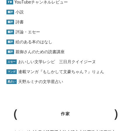
YouTubeチャンネルレビュー
TV
小説
書評
詩書
書評
評論・エセー
書評
絵のある本のはなし
書評
親御さんのための読書講座
書評
おいしい文学レシピ 三日月クイイジーヌ
エセー
連載マンガ『もしかして文豪ちゃん？』りょん
マンガ
天野ルミナの文学星占い
星占い
作家