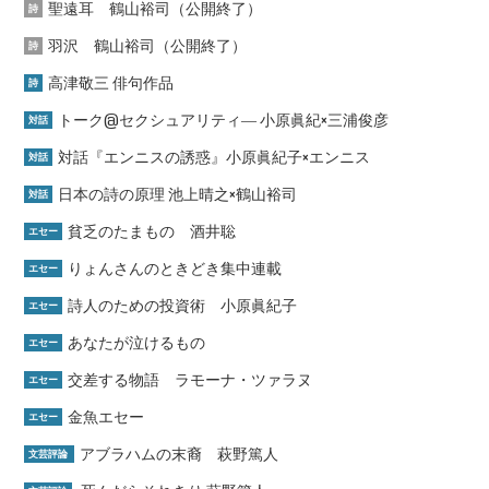
聖遠耳 鶴山裕司（公開終了）
詩
羽沢 鶴山裕司（公開終了）
詩
高津敬三 俳句作品
詩
トーク@セクシュアリティ― 小原眞紀×三浦俊彦
対話
対話『エンニスの誘惑』小原眞紀子×エンニス
対話
日本の詩の原理 池上晴之×鶴山裕司
対話
貧乏のたまもの 酒井聡
エセー
りょんさんのときどき集中連載
エセー
詩人のための投資術 小原眞紀子
エセー
あなたが泣けるもの
エセー
交差する物語 ラモーナ・ツァラヌ
エセー
金魚エセー
エセー
アブラハムの末裔 萩野篤人
文芸評論