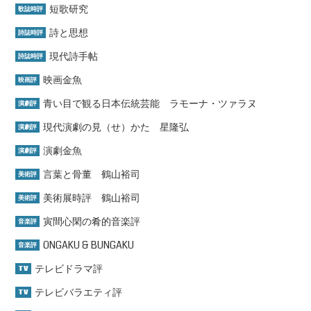
短歌研究
歌誌時評
詩と思想
詩誌時評
現代詩手帖
詩誌時評
映画金魚
映画評
青い目で観る日本伝統芸能 ラモーナ・ツァラヌ
演劇評
現代演劇の見（せ）かた 星隆弘
演劇評
演劇金魚
演劇評
言葉と骨董 鶴山裕司
美術評
美術展時評 鶴山裕司
美術評
寅間心閑の肴的音楽評
音楽評
ONGAKU & BUNGAKU
音楽評
テレビドラマ評
TV
テレビバラエティ評
TV