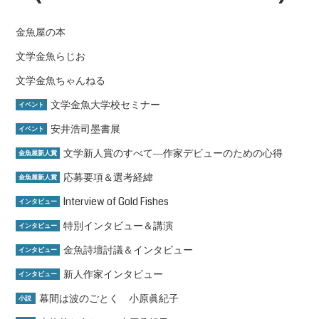
金魚屋の本
文学金魚らじお
文学金魚ちゃんねる
文学金魚大学校セミナー
イベント
安井浩司墨書展
イベント
文学新人賞のすべて―作家デビューのための心得
金魚屋新人賞
応募要項＆選考経緯
金魚屋新人賞
Interview of Gold Fishes
インタビュー
特別インタビュー＆講演
インタビュー
金魚詩壇討議＆インタビュー
インタビュー
新人作家インタビュー
インタビュー
幕間は波のごとく 小原眞紀子
小説