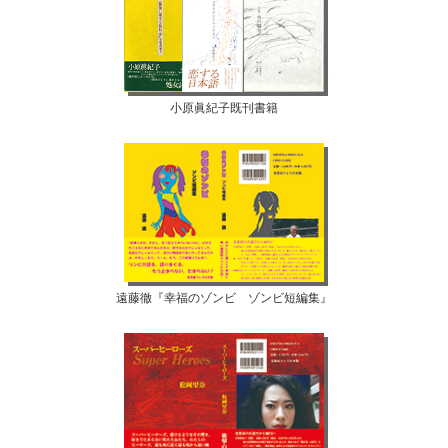
小原眞紀子既刊書籍
遠藤徹『幸福のゾンビ ゾンビ短編集』