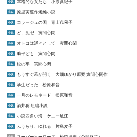
本格的な女たち 小原眞紀子
小説
原里実連作短編小説
小説
コラージュの国 青山YURI子
小説
ど、泥卍 寅間心閑
小説
オトコは遅々として 寅間心閑
小説
助平ども 寅間心閑
小説
松の牢 寅間心閑
小説
もうすぐ幕が開く 大畑ゆかり原案 寅間心閑作
小説
学生だった 松原和音
小説
一月のレモネード 松原和音
小説
酒井聡 短編小説
小説
小説四角い海 ケニー敏江
小説
ふうらり、ゆれる 片島麦子
小説
スーパーヒーローズ 松岡里奈（公開終了）
小説