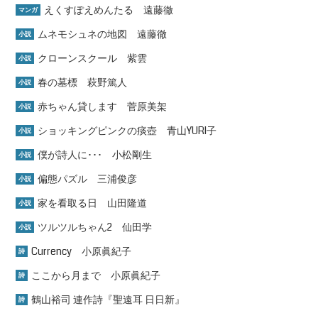
えくすぽえめんたる 遠藤徹
マンガ
ムネモシュネの地図 遠藤徹
小説
クローンスクール 紫雲
小説
春の墓標 萩野篤人
小説
赤ちゃん貸します 菅原美架
小説
ショッキングピンクの痰壺 青山YURI子
小説
僕が詩人に･･･ 小松剛生
小説
偏態パズル 三浦俊彦
小説
家を看取る日 山田隆道
小説
ツルツルちゃん2 仙田学
小説
Currency 小原眞紀子
詩
ここから月まで 小原眞紀子
詩
鶴山裕司 連作詩『聖遠耳 日日新』
詩