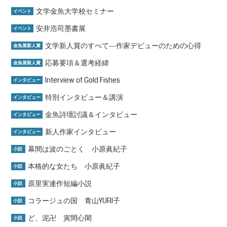
文学金魚大学校セミナー
イベント
安井浩司墨書展
イベント
文学新人賞のすべて―作家デビューのための心得
金魚屋新人賞
応募要項＆選考経緯
金魚屋新人賞
Interview of Gold Fishes
インタビュー
特別インタビュー＆講演
インタビュー
金魚詩壇討議＆インタビュー
インタビュー
新人作家インタビュー
インタビュー
幕間は波のごとく 小原眞紀子
小説
本格的な女たち 小原眞紀子
小説
原里実連作短編小説
小説
コラージュの国 青山YURI子
小説
ど、泥卍 寅間心閑
小説