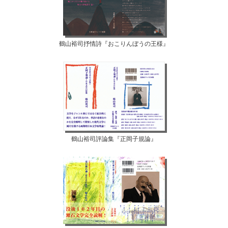
鶴山裕司抒情詩『おこりんぼうの王様』
鶴山裕司評論集『正岡子規論』