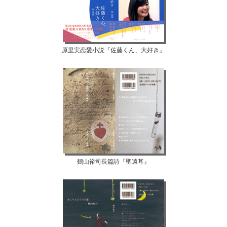
原里実恋愛小説『佐藤くん、大好き』
鶴山裕司長篇詩『聖遠耳』