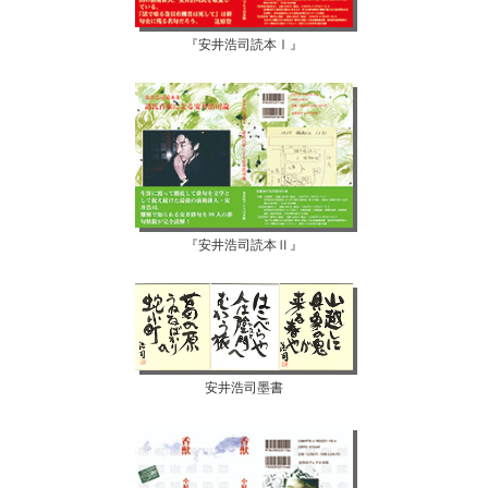
『安井浩司読本Ⅰ』
『安井浩司読本Ⅱ』
安井浩司墨書