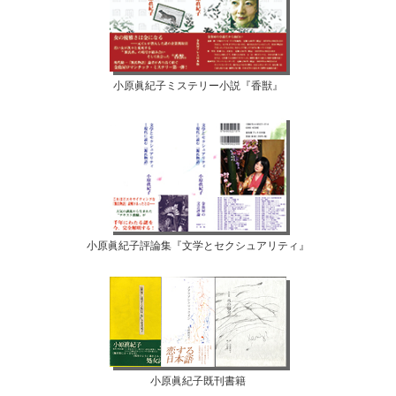
小原眞紀子ミステリー小説『香獣』
小原眞紀子評論集『文学とセクシュアリティ』
小原眞紀子既刊書籍