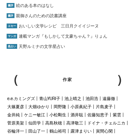
絵のある本のはなし
書評
親御さんのための読書講座
書評
おいしい文学レシピ 三日月クイイジーヌ
エセー
連載マンガ『もしかして文豪ちゃん？』りょん
マンガ
天野ルミナの文学星占い
星占い
作家
e.e.カミングズ
青山YURI子
池上晴之
池田浩
遠藤徹
大篠夏彦
大畑ゆかり
岡野隆
小原眞紀子
片島麦子
金井純
ケニー敏江
小松剛生
酒井聡
佐藤知恵子
紫雲
菅原美架
仙田学
高島秋穂
高津敬三
ドイナ・チェルニカ
谷輪洋一
田山了一
鶴山裕司
露津まりい
寅間心閑