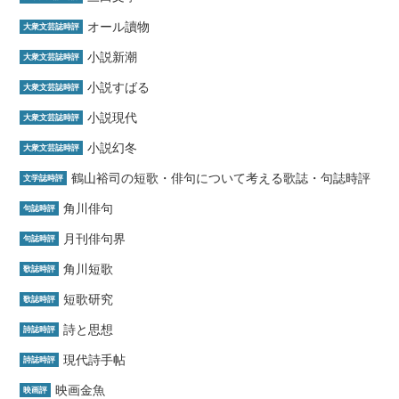
オール讀物
大衆文芸誌時評
小説新潮
大衆文芸誌時評
小説すばる
大衆文芸誌時評
小説現代
大衆文芸誌時評
小説幻冬
大衆文芸誌時評
鶴山裕司の短歌・俳句について考える歌誌・句誌時評
文学誌時評
角川俳句
句誌時評
月刊俳句界
句誌時評
角川短歌
歌誌時評
短歌研究
歌誌時評
詩と思想
詩誌時評
現代詩手帖
詩誌時評
映画金魚
映画評