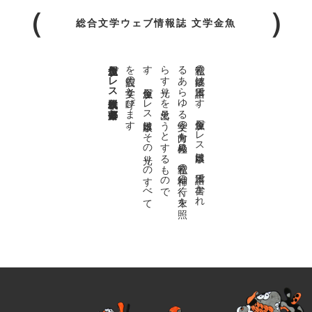
総合文学ウェブ情報誌 文学金魚
金魚屋プレス日本版代表 齋藤都
。
私達の
故郷は
日本語で
す
。
金魚屋プ
レ
ス
日本版は
、
日本語で
書か
れ
る
あ
ら
ゆ
る
文学の
方向を
見極め
、
私達の
精神の
行く
末を
照
ら
す
光り
を
見出そ
う
と
す
る
も
の
で
す
。
金魚屋プ
レ
ス
日本版は
そ
の
光り
の
す
べ
て
を
広義の
文学と
呼び
ま
す