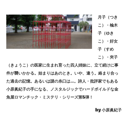
月子（つき
こ）・楡木
子（ゆき
こ）・好女
子（すめ
こ）・夾子
（きょうこ）の医家に生まれ育った四人姉妹に、立て続けに事
件が襲いかかる。始まりはあのとき。いや、違う。絡まり合っ
た過去の記憶。あるいは謎の糸口は…。詩人・批評家でもある
小原眞紀子の手になる、ノスタルジックでハードボイルドな金
魚屋ロマンチック・ミステリ・シリーズ第5弾！
by 小原眞紀子