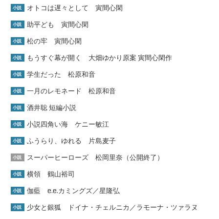
オトコは遅々として 寅間心閑
小説
助平ども 寅間心閑
小説
松の牢 寅間心閑
小説
もうすぐ幕が開く 大畑ゆかり原案 寅間心閑作
小説
学生だった 松原和音
小説
一月のレモネード 松原和音
小説
酒井聡 短編小説
小説
小説四角い海 ケニー敏江
小説
ふうらり、ゆれる 片島麦子
小説
スーパーヒーローズ 松岡里奈（公開終了）
小説
横領 鶴山裕司
小説
伽藍 e.e.カミングズ／星隆弘
小説
少女と銀狐 ドイナ・チェルニカ／ラモーナ・ツァラヌ
小説