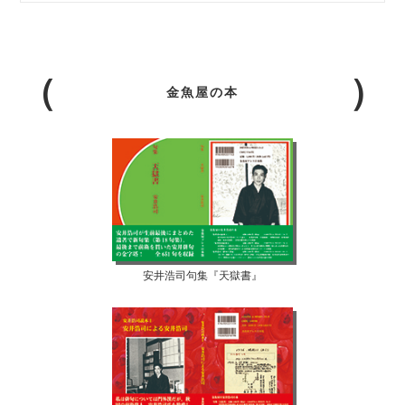
金魚屋の本
安井浩司句集『天獄書』