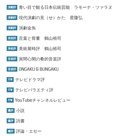
青い目で観る日本伝統芸能 ラモーナ・ツァラヌ
演劇評
現代演劇の見（せ）かた 星隆弘
演劇評
演劇金魚
演劇評
言葉と骨董 鶴山裕司
美術評
美術展時評 鶴山裕司
美術評
寅間心閑の肴的音楽評
音楽評
ONGAKU & BUNGAKU
音楽評
テレビドラマ評
TV
テレビバラエティ評
TV
YouTubeチャンネルレビュー
TV
小説
書評
詩書
書評
評論・エセー
書評