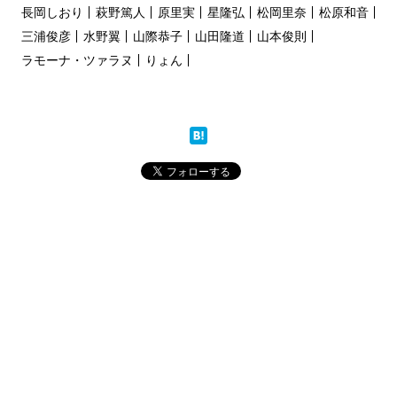
長岡しおり
萩野篤人
原里実
星隆弘
松岡里奈
松原和音
三浦俊彦
水野翼
山際恭子
山田隆道
山本俊則
ラモーナ・ツァラヌ
りょん