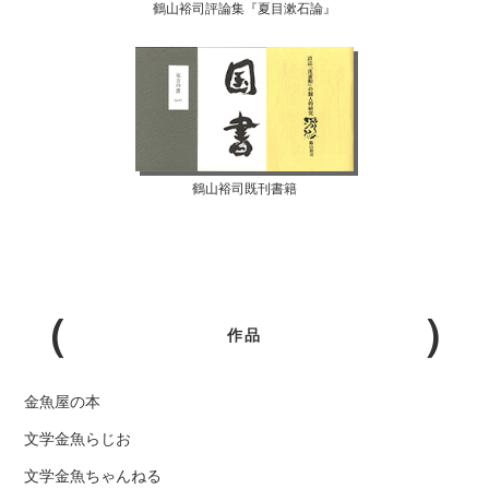
鶴山裕司評論集『夏目漱石論』
鶴山裕司既刊書籍
作品
金魚屋の本
文学金魚らじお
文学金魚ちゃんねる