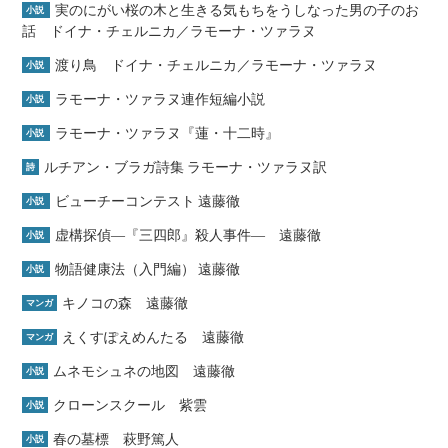
実のにがい桜の木と生きる気もちをうしなった男の子のお
小説
話 ドイナ・チェルニカ／ラモーナ・ツァラヌ
渡り鳥 ドイナ・チェルニカ／ラモーナ・ツァラヌ
小説
ラモーナ・ツァラヌ連作短編小説
小説
ラモーナ・ツァラヌ『蓮・十二時』
小説
ルチアン・ブラガ詩集 ラモーナ・ツァラヌ訳
詩
ビューチーコンテスト 遠藤徹
小説
虚構探偵―『三四郎』殺人事件― 遠藤徹
小説
物語健康法（入門編） 遠藤徹
小説
キノコの森 遠藤徹
マンガ
えくすぽえめんたる 遠藤徹
マンガ
ムネモシュネの地図 遠藤徹
小説
クローンスクール 紫雲
小説
春の墓標 萩野篤人
小説