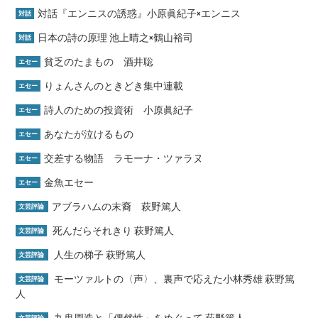
対話『エンニスの誘惑』小原眞紀子×エンニス
対話
日本の詩の原理 池上晴之×鶴山裕司
対話
貧乏のたまもの 酒井聡
エセー
りょんさんのときどき集中連載
エセー
詩人のための投資術 小原眞紀子
エセー
あなたが泣けるもの
エセー
交差する物語 ラモーナ・ツァラヌ
エセー
金魚エセー
エセー
アブラハムの末裔 萩野篤人
文芸評論
死んだらそれきり 萩野篤人
文芸評論
人生の梯子 萩野篤人
文芸評論
モーツァルトの〈声〉、裏声で応えた小林秀雄 萩野篤
文芸評論
人
九鬼周造と「偶然性」をめぐって 萩野篤人
文芸評論