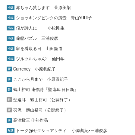
赤ちゃん貸します 菅原美架
小説
ショッキングピンクの痰壺 青山YURI子
小説
僕が詩人に･･･ 小松剛生
小説
偏態パズル 三浦俊彦
小説
家を看取る日 山田隆道
小説
ツルツルちゃん2 仙田学
小説
Currency 小原眞紀子
詩
ここから月まで 小原眞紀子
詩
鶴山裕司 連作詩『聖遠耳 日日新』
詩
聖遠耳 鶴山裕司（公開終了）
詩
羽沢 鶴山裕司（公開終了）
詩
高津敬三 俳句作品
詩
トーク@セクシュアリティ― 小原眞紀×三浦俊彦
対話