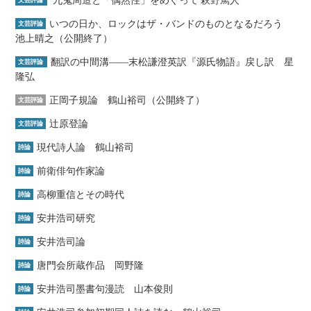
いつの日か、ロックはザ・バンドのものとなるだろう
文芸評論
池上晴之（公開終了）
翻訳の中間溝――末松謙澄英訳『源氏物語』戻し訳 星
文芸評論
隆弘
正岡子規論 鶴山裕司（公開終了）
文芸評論
辻原登論
文芸評論
現代詩人論 鶴山裕司
詩論
前衛俳句作家論
詩論
高柳重信とその時代
詩論
安井浩司研究
詩論
安井浩司論
詩論
唐門会所蔵作品 岡野隆
詩論
安井浩司墨書句漫読 山本俊則
詩論