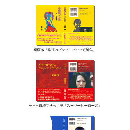
遠藤徹『幸福のゾンビ ゾンビ短編集』
松岡里奈純文学私小説『スーパーヒーローズ』