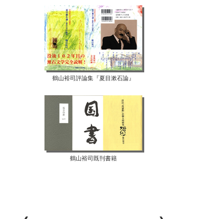
鶴山裕司評論集『夏目漱石論』
鶴山裕司既刊書籍