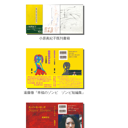
小原眞紀子既刊書籍
遠藤徹『幸福のゾンビ ゾンビ短編集』