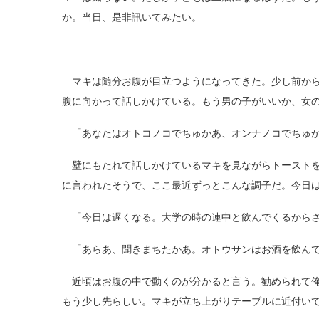
か。当日、是非訊いてみたい。
マキは随分お腹が目立つようになってきた。少し前から
腹に向かって話しかけている。もう男の子がいいか、女
「あなたはオトコノコでちゅかあ、オンナノコでちゅ
壁にもたれて話しかけているマキを見ながらトーストを
に言われたそうで、ここ最近ずっとこんな調子だ。今日
「今日は遅くなる。大学の時の連中と飲んでくるから
「あらあ、聞きまちたかあ。オトウサンはお酒を飲んで
近頃はお腹の中で動くのが分かると言う。勧められて俺
もう少し先らしい。マキが立ち上がりテーブルに近付い