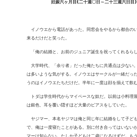
妊娠六ヶ月目(二十週〇日～二十三週六日目)
イノウエから電話があった。同窓会をやるから都合のい
来るだけだと笑った。
「俺の結婚と、お前のジュニア誕生を祝ってくれるら
大学時代、「余り者」だった俺たちに共通点は少ない。
は多いような気がする。イノウエはサークルが一緒だっ
うのはイノウエたちだけだ。半年に一度は顔を揃えて飲
トダは学生時代からマイペースな奴だ。以前は小料理屋
は銀色、耳を覆い隠すほど大量のピアスをしていた。
ヤジマー、本名ヤジマは俺と同じ年に結婚をして子ども
で、俺は一度寝たことがある。別に付き合ってはいない
マーは知らない。たしか子どもは二歳になるはずだ。も