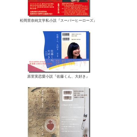
松岡里奈純文学私小説『スーパーヒーローズ』
原里実恋愛小説『佐藤くん、大好き』