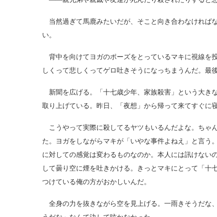
当然過ぎて馬鹿みたいだが、そこと向き合わなければな
い。
背中を向けてヨガのポーズをとっているマキに視線を投
しくって悲しくってゲロ吐きそうになっちまうんだ。最
新聞を広げる。「十七歳少年、家族殺害」という大きな
取り上げている。昨日、「夜想」から帰って来てすぐに
こうやって実際に殺してるヤツもいるんだよな。ちゃん
た。ヨガをしながらマキが「いやな事件よねえ」と言う
に対しての感覚は変わるものなのか。本人には訊けない
して曇り空に煙を吐きかける。きっとマキにとって「十
つけている俺の方がおかしいんだ。
全身の力を抜きながら空を見上げる。一雨きそうだな、