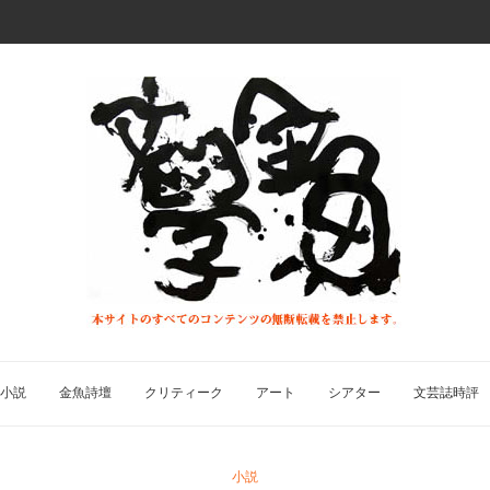
小説
金魚詩壇
クリティーク
アート
シアター
文芸誌時評
小説