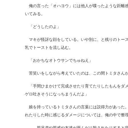
俺の言った「オハヨウ」には他人が喋ったような距離感
いてみる。
「どうしたのよ」
マキが怪訝な顔をしている。いや別に、と残りのトース
乳でトーストを流し込む。
「おかちなオトウサンでちゅねえ」
苦笑いをしながら考えていたのは、この間トミタさんが
「手間ひまかけて完成させたり育てたりしたもんをダメ
ゲロ吐きそうになっちまうんだよ」
娘を持っているトミタさんの言葉には説得力があった。
れたりした時に感じるダメージについては、俺の中で整
――親兄弟や親戚や友達が死んだり殺されたりすると