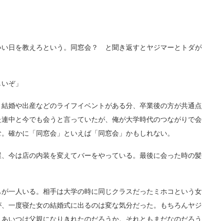
い日を教えろという。同窓会？ と聞き返すとヤジマーとトダが
しいぞ」
結婚や出産などのライフイベントがある分、卒業後の方が共通点
た連中と今でも会うと言っていたが、俺が大学時代のつながりで会
む。確かに「同窓会」といえば「同窓会」かもしれない。
、今は店の内装を変えてバーをやっている。最後に会った時の髪
が一人いる。相手は大学の時に同じクラスだったミホコという女
が、一度寝た女の結婚式に出るのは変な気分だった。もちろんヤジ
うあいつは父親になりきれたのだろうか。それともまだなのだろう