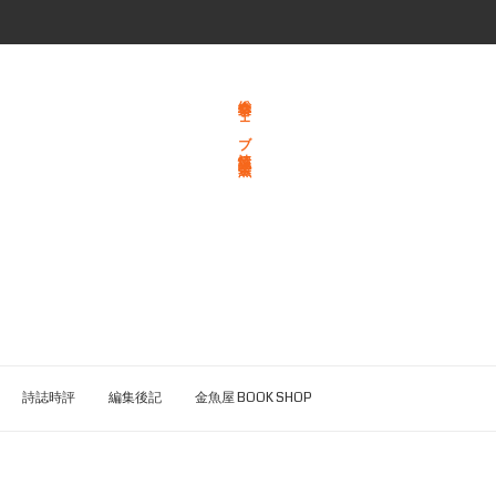
総合文学ウェブ情報誌 文学金魚
詩誌時評
編集後記
金魚屋 BOOK SHOP