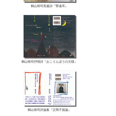
鶴山裕司長篇詩『聖遠耳』
鶴山裕司抒情詩『おこりんぼうの王様』
鶴山裕司評論集『正岡子規論』