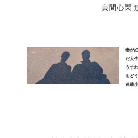
寅間心閑 
妻が
だ人
うす
をどう
連載