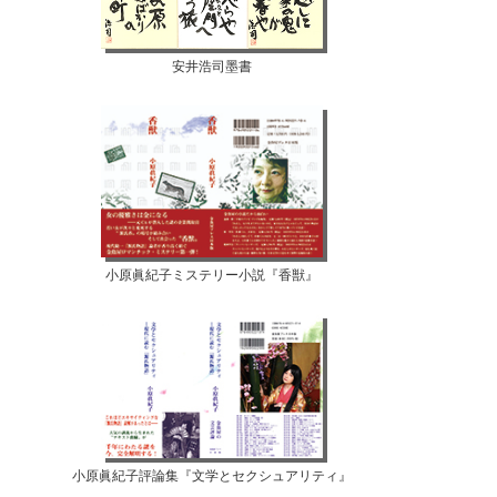
安井浩司墨書
小原眞紀子ミステリー小説『香獣』
小原眞紀子評論集『文学とセクシュアリティ』