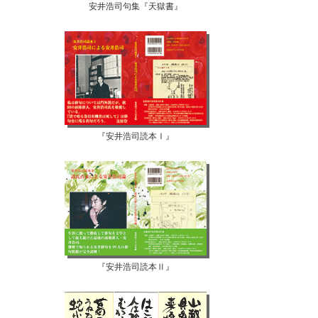
安井浩司句集『天獄書』
『安井浩司読本Ⅰ』
『安井浩司読本Ⅱ』