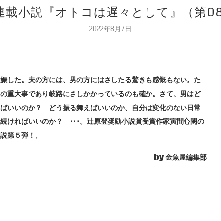
連載小説『オトコは遅々として』（第0
2022年8月7日
妊娠した。夫の方には、男の方にはさしたる驚きも感慨もない。た
生の重大事であり岐路にさしかかっているのも確か。さて、男はど
ればいいのか？ どう振る舞えばいいのか、自分は変化のない日常
続ければいいのか？ ･･･。辻原登奨励小説賞受賞作家寅間心閑の
小説第５弾！。
by 金魚屋編集部