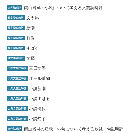
鶴山裕司の小説について考える文芸誌時評
文学誌時評
文學界
純文学誌時評
新潮
純文学誌時評
群像
純文学誌時評
すばる
純文学誌時評
文藝
純文学誌時評
三田文學
大学文芸誌時評
オール讀物
大衆文芸誌時評
小説新潮
大衆文芸誌時評
小説すばる
大衆文芸誌時評
小説現代
大衆文芸誌時評
小説幻冬
大衆文芸誌時評
鶴山裕司の短歌・俳句について考える歌誌・句誌時評
文学誌時評