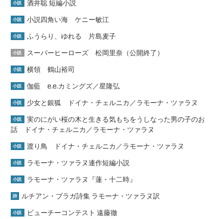
酒井聡 短編小説
小説
小説四角い海 ケニー敏江
小説
ふうらり、ゆれる 片島麦子
小説
スーパーヒーローズ 松岡里奈（公開終了）
小説
横領 鶴山裕司
小説
伽藍 e.e.カミングズ／星隆弘
小説
少女と銀狐 ドイナ・チェルニカ／ラモーナ・ツァラヌ
小説
実のにがい桜の木と生きる気もちをうしなった男の子のお
小説
話 ドイナ・チェルニカ／ラモーナ・ツァラヌ
渡り鳥 ドイナ・チェルニカ／ラモーナ・ツァラヌ
小説
ラモーナ・ツァラヌ連作短編小説
小説
ラモーナ・ツァラヌ『蓮・十二時』
小説
ルチアン・ブラガ詩集 ラモーナ・ツァラヌ訳
詩
ビューチーコンテスト 遠藤徹
小説