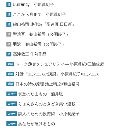
Currency 小原眞紀子
詩
ここから月まで 小原眞紀子
詩
鶴山裕司 連作詩『聖遠耳 日日新』
詩
聖遠耳 鶴山裕司（公開終了）
詩
羽沢 鶴山裕司（公開終了）
詩
高津敬三 俳句作品
詩
トーク@セクシュアリティ― 小原眞紀×三浦俊彦
対話
対話『エンニスの誘惑』小原眞紀子×エンニス
対話
日本の詩の原理 池上晴之×鶴山裕司
対話
貧乏のたまもの 酒井聡
エセー
りょんさんのときどき集中連載
エセー
詩人のための投資術 小原眞紀子
エセー
あなたが泣けるもの
エセー