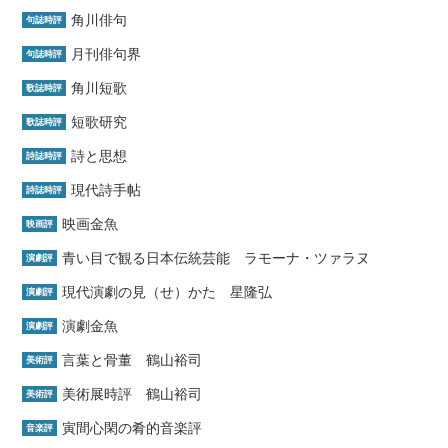
角川俳句
句誌時評
月刊俳句界
句誌時評
角川短歌
歌誌時評
短歌研究
歌誌時評
詩と思想
詩誌時評
現代詩手帖
詩誌時評
映画金魚
映画評
青い目で観る日本伝統芸能 ラモーナ・ツァラヌ
演劇評
現代演劇の見（せ）かた 星隆弘
演劇評
演劇金魚
演劇評
言葉と骨董 鶴山裕司
美術評
美術展時評 鶴山裕司
美術評
寅間心閑の肴的音楽評
音楽評