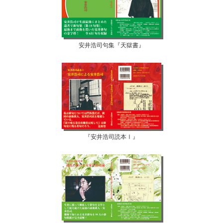
安井浩司句集『天獄書』
『安井浩司読本Ⅰ』