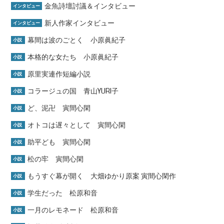
金魚詩壇討議＆インタビュー
インタビュー
新人作家インタビュー
インタビュー
幕間は波のごとく 小原眞紀子
小説
本格的な女たち 小原眞紀子
小説
原里実連作短編小説
小説
コラージュの国 青山YURI子
小説
ど、泥卍 寅間心閑
小説
オトコは遅々として 寅間心閑
小説
助平ども 寅間心閑
小説
松の牢 寅間心閑
小説
もうすぐ幕が開く 大畑ゆかり原案 寅間心閑作
小説
学生だった 松原和音
小説
一月のレモネード 松原和音
小説