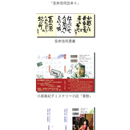
『安井浩司読本Ⅱ』
安井浩司墨書
小原眞紀子ミステリー小説『香獣』