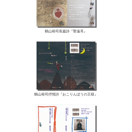
鶴山裕司長篇詩『聖遠耳』
鶴山裕司抒情詩『おこりんぼうの王様』