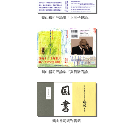
鶴山裕司評論集『正岡子規論』
鶴山裕司評論集『夏目漱石論』
鶴山裕司既刊書籍