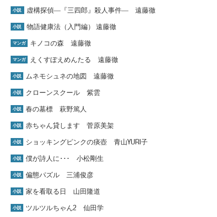
虚構探偵―『三四郎』殺人事件― 遠藤徹
小説
物語健康法（入門編） 遠藤徹
小説
キノコの森 遠藤徹
マンガ
えくすぽえめんたる 遠藤徹
マンガ
ムネモシュネの地図 遠藤徹
小説
クローンスクール 紫雲
小説
春の墓標 萩野篤人
小説
赤ちゃん貸します 菅原美架
小説
ショッキングピンクの痰壺 青山YURI子
小説
僕が詩人に･･･ 小松剛生
小説
偏態パズル 三浦俊彦
小説
家を看取る日 山田隆道
小説
ツルツルちゃん2 仙田学
小説