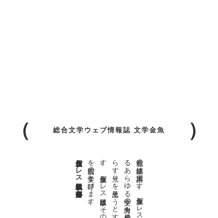
総合文学ウェブ情報誌 文学金魚
金魚屋プレス日本版代表 齋藤都
。
私達の
故郷は
日本語で
す
。
金魚屋プ
レ
ス
日本版は
、
日本語で
書か
れ
る
あ
ら
ゆ
る
文学の
方向を
見極め
、
私達の
精神の
行く
末を
照
ら
す
光り
を
見出そ
う
と
す
る
も
の
で
す
。
金魚屋プ
レ
ス
日本版は
そ
の
光り
の
す
べ
て
を
広義の
文学と
呼び
ま
す