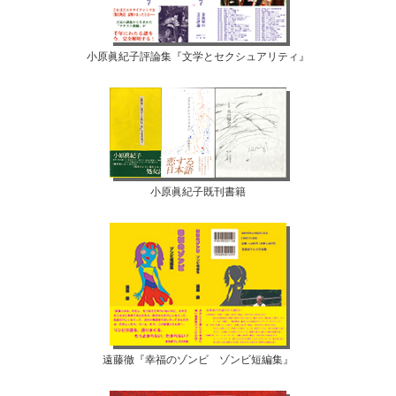
小原眞紀子評論集『文学とセクシュアリティ』
小原眞紀子既刊書籍
遠藤徹『幸福のゾンビ ゾンビ短編集』