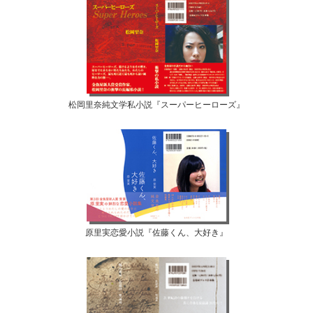
松岡里奈純文学私小説『スーパーヒーローズ』
原里実恋愛小説『佐藤くん、大好き』