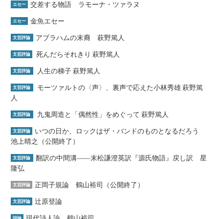
交差する物語 ラモーナ・ツァラヌ
エセー
金魚エセー
エセー
アブラハムの末裔 萩野篤人
文芸評論
死んだらそれきり 萩野篤人
文芸評論
人生の梯子 萩野篤人
文芸評論
モーツァルトの〈声〉、裏声で応えた小林秀雄 萩野篤
文芸評論
人
九鬼周造と「偶然性」をめぐって 萩野篤人
文芸評論
いつの日か、ロックはザ・バンドのものとなるだろう
文芸評論
池上晴之（公開終了）
翻訳の中間溝――末松謙澄英訳『源氏物語』戻し訳 星
文芸評論
隆弘
正岡子規論 鶴山裕司（公開終了）
文芸評論
辻原登論
文芸評論
現代詩人論 鶴山裕司
詩論