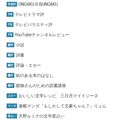
ONGAKU & BUNGAKU
音楽評
テレビドラマ評
TV
テレビバラエティ評
TV
YouTubeチャンネルレビュー
TV
小説
書評
詩書
書評
評論・エセー
書評
絵のある本のはなし
書評
親御さんのための読書講座
書評
おいしい文学レシピ 三日月クイイジーヌ
エセー
連載マンガ『もしかして文豪ちゃん？』りょん
マンガ
天野ルミナの文学星占い
星占い