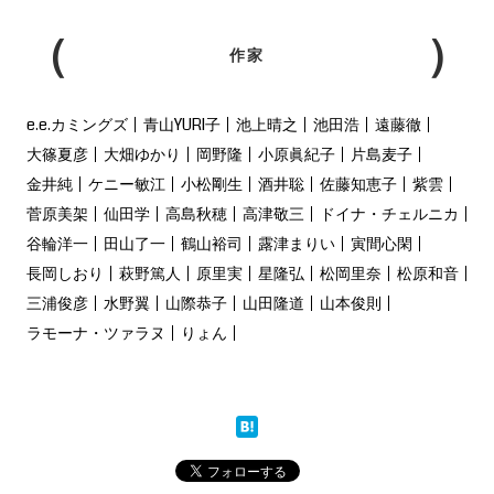
作家
e.e.カミングズ
青山YURI子
池上晴之
池田浩
遠藤徹
大篠夏彦
大畑ゆかり
岡野隆
小原眞紀子
片島麦子
金井純
ケニー敏江
小松剛生
酒井聡
佐藤知恵子
紫雲
菅原美架
仙田学
高島秋穂
高津敬三
ドイナ・チェルニカ
谷輪洋一
田山了一
鶴山裕司
露津まりい
寅間心閑
長岡しおり
萩野篤人
原里実
星隆弘
松岡里奈
松原和音
三浦俊彦
水野翼
山際恭子
山田隆道
山本俊則
ラモーナ・ツァラヌ
りょん