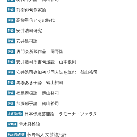
前衛俳句作家論
詩論
高柳重信とその時代
詩論
安井浩司研究
詩論
安井浩司論
詩論
唐門会所蔵作品 岡野隆
詩論
安井浩司墨書句漫読 山本俊則
詩論
安井浩司参加初期同人誌を読む 鶴山裕司
詩論
馬場あき子論 鶴山裕司
詩論
福島泰樹論 鶴山裕司
詩論
加藤郁乎論 鶴山裕司
詩論
日本伝統芸能論 ラモーナ・ツァラヌ
古典芸能論
荒木経惟論
写真論
萩野篤人 文芸誌批評
純文学誌時評