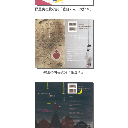
原里実恋愛小説『佐藤くん、大好き』
鶴山裕司長篇詩『聖遠耳』