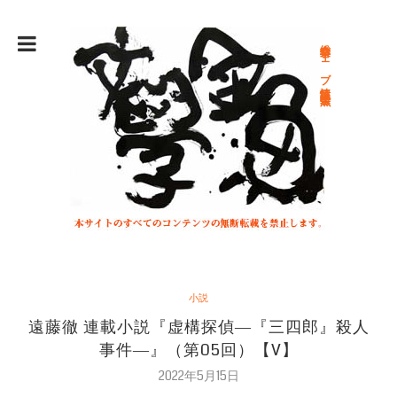
総合文学ウェブ情報誌 文学金魚
小説
遠藤徹 連載小説『虚構探偵―『三四郎』殺人
事件―』（第05回）【V】
2022年5月15日