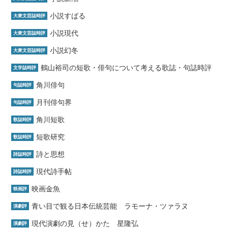
小説すばる
大衆文芸誌時評
小説現代
大衆文芸誌時評
小説幻冬
大衆文芸誌時評
鶴山裕司の短歌・俳句について考える歌誌・句誌時評
文学誌時評
角川俳句
句誌時評
月刊俳句界
句誌時評
角川短歌
歌誌時評
短歌研究
歌誌時評
詩と思想
詩誌時評
現代詩手帖
詩誌時評
映画金魚
映画評
青い目で観る日本伝統芸能 ラモーナ・ツァラヌ
演劇評
現代演劇の見（せ）かた 星隆弘
演劇評