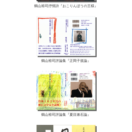
鶴山裕司抒情詩『おこりんぼうの王様』
鶴山裕司評論集『正岡子規論』
鶴山裕司評論集『夏目漱石論』