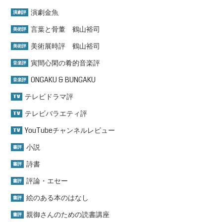
演劇金魚
演劇評
言葉と骨董 鶴山裕司
美術評
美術展時評 鶴山裕司
美術評
寅間心閑の肴的音楽評
音楽評
ONGAKU & BUNGAKU
音楽評
テレビドラマ評
TV
テレビバラエティ評
TV
YouTubeチャンネルレビュー
TV
小説
書評
詩書
書評
評論・エセー
書評
絵のある本のはなし
書評
親御さんのための読書講座
書評