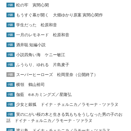
松の牢 寅間心閑
小説
もうすぐ幕が開く 大畑ゆかり原案 寅間心閑作
小説
学生だった 松原和音
小説
一月のレモネード 松原和音
小説
酒井聡 短編小説
小説
小説四角い海 ケニー敏江
小説
ふうらり、ゆれる 片島麦子
小説
スーパーヒーローズ 松岡里奈（公開終了）
小説
横領 鶴山裕司
小説
伽藍 e.e.カミングズ／星隆弘
小説
少女と銀狐 ドイナ・チェルニカ／ラモーナ・ツァラヌ
小説
実のにがい桜の木と生きる気もちをうしなった男の子のお
小説
話 ドイナ・チェルニカ／ラモーナ・ツァラヌ
渡り鳥 ドイナ・チェルニカ／ラモーナ・ツァラヌ
小説