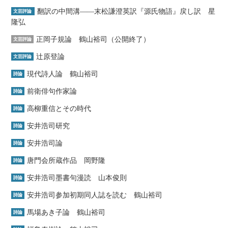
翻訳の中間溝――末松謙澄英訳『源氏物語』戻し訳 星
文芸評論
隆弘
正岡子規論 鶴山裕司（公開終了）
文芸評論
辻原登論
文芸評論
現代詩人論 鶴山裕司
詩論
前衛俳句作家論
詩論
高柳重信とその時代
詩論
安井浩司研究
詩論
安井浩司論
詩論
唐門会所蔵作品 岡野隆
詩論
安井浩司墨書句漫読 山本俊則
詩論
安井浩司参加初期同人誌を読む 鶴山裕司
詩論
馬場あき子論 鶴山裕司
詩論