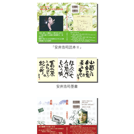
『安井浩司読本Ⅱ』
安井浩司墨書