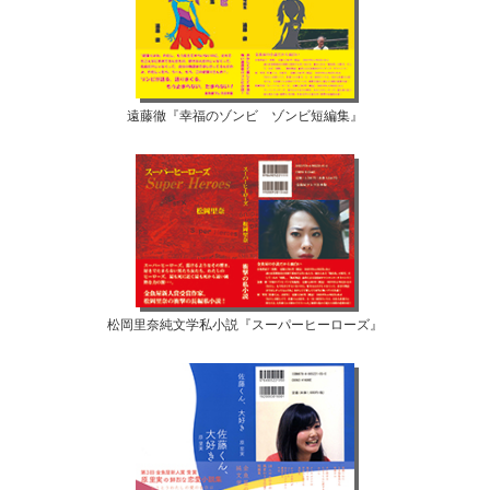
遠藤徹『幸福のゾンビ ゾンビ短編集』
松岡里奈純文学私小説『スーパーヒーローズ』