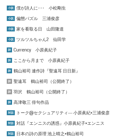
僕が詩人に･･･ 小松剛生
小説
偏態パズル 三浦俊彦
小説
家を看取る日 山田隆道
小説
ツルツルちゃん2 仙田学
小説
Currency 小原眞紀子
詩
ここから月まで 小原眞紀子
詩
鶴山裕司 連作詩『聖遠耳 日日新』
詩
聖遠耳 鶴山裕司（公開終了）
詩
羽沢 鶴山裕司（公開終了）
詩
高津敬三 俳句作品
詩
トーク@セクシュアリティ― 小原眞紀×三浦俊彦
対話
対話『エンニスの誘惑』小原眞紀子×エンニス
対話
日本の詩の原理 池上晴之×鶴山裕司
対話