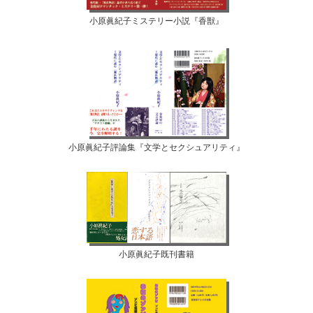
小原眞紀子ミステリー小説『香獣』
小原眞紀子評論集『文学とセクシュアリティ』
小原眞紀子既刊書籍