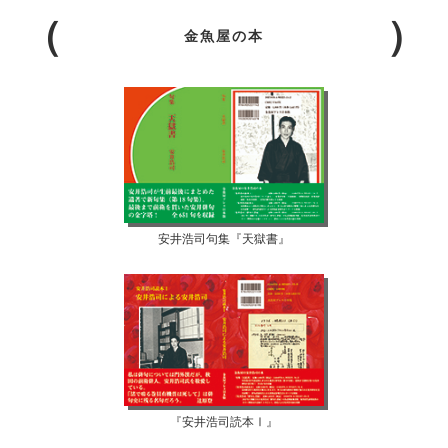
金魚屋の本
安井浩司句集『天獄書』
『安井浩司読本Ⅰ』