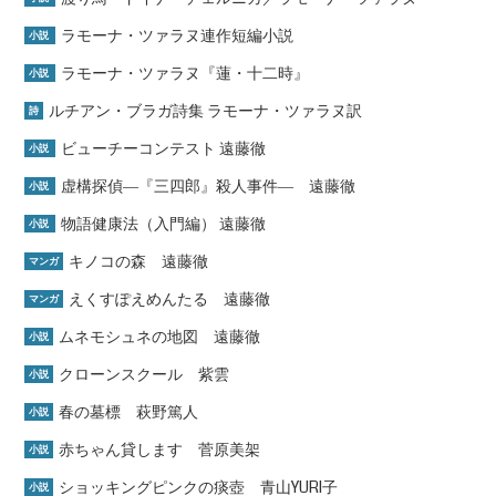
ラモーナ・ツァラヌ連作短編小説
小説
ラモーナ・ツァラヌ『蓮・十二時』
小説
ルチアン・ブラガ詩集 ラモーナ・ツァラヌ訳
詩
ビューチーコンテスト 遠藤徹
小説
虚構探偵―『三四郎』殺人事件― 遠藤徹
小説
物語健康法（入門編） 遠藤徹
小説
キノコの森 遠藤徹
マンガ
えくすぽえめんたる 遠藤徹
マンガ
ムネモシュネの地図 遠藤徹
小説
クローンスクール 紫雲
小説
春の墓標 萩野篤人
小説
赤ちゃん貸します 菅原美架
小説
ショッキングピンクの痰壺 青山YURI子
小説