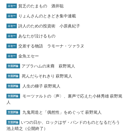
貧乏のたまもの 酒井聡
エセー
りょんさんのときどき集中連載
エセー
詩人のための投資術 小原眞紀子
エセー
あなたが泣けるもの
エセー
交差する物語 ラモーナ・ツァラヌ
エセー
金魚エセー
エセー
アブラハムの末裔 萩野篤人
文芸評論
死んだらそれきり 萩野篤人
文芸評論
人生の梯子 萩野篤人
文芸評論
モーツァルトの〈声〉、裏声で応えた小林秀雄 萩野篤
文芸評論
人
九鬼周造と「偶然性」をめぐって 萩野篤人
文芸評論
いつの日か、ロックはザ・バンドのものとなるだろう
文芸評論
池上晴之（公開終了）