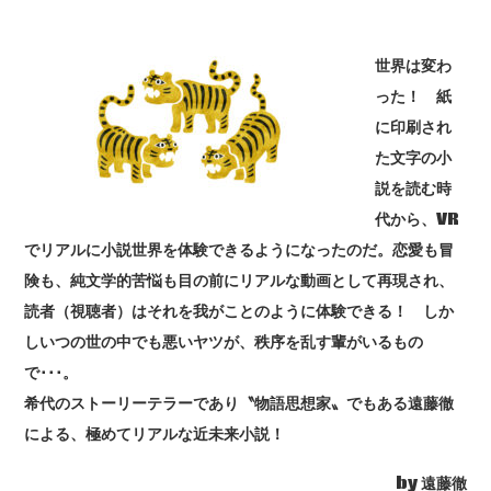
世界は変わ
った！ 紙
に印刷され
た文字の小
説を読む時
代から、VR
でリアルに小説世界を体験できるようになったのだ。恋愛も冒
険も、純文学的苦悩も目の前にリアルな動画として再現され、
読者（視聴者）はそれを我がことのように体験できる！ しか
しいつの世の中でも悪いヤツが、秩序を乱す輩がいるもの
で･･･。
希代のストーリーテラーであり〝物語思想家〟でもある遠藤徹
による、極めてリアルな近未来小説！
by 遠藤徹