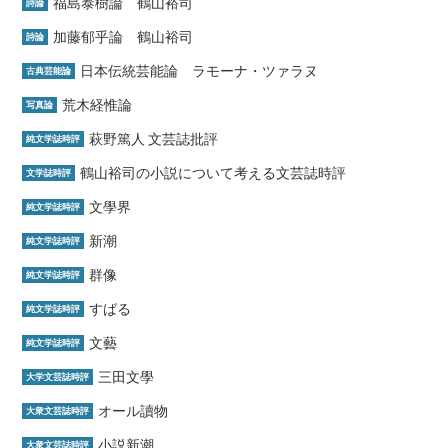
福島泰樹論 鶴山裕司
詩論
加藤郁乎論 鶴山裕司
詩論
日本伝統芸能論 ラモーナ・ツァラヌ
古典芸能論
荒木経惟論
写真論
萩野篤人 文芸誌批評
純文学誌時評
鶴山裕司の小説について考える文芸誌時評
文学誌時評
文學界
純文学誌時評
新潮
純文学誌時評
群像
純文学誌時評
すばる
純文学誌時評
文藝
純文学誌時評
三田文學
大学文芸誌時評
オール讀物
大衆文芸誌時評
小説新潮
大衆文芸誌時評