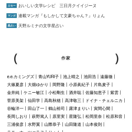
おいしい文学レシピ 三日月クイイジーヌ
エセー
連載マンガ『もしかして文豪ちゃん？』りょん
マンガ
天野ルミナの文学星占い
星占い
作家
e.e.カミングズ
青山YURI子
池上晴之
池田浩
遠藤徹
大篠夏彦
大畑ゆかり
岡野隆
小原眞紀子
片島麦子
金井純
ケニー敏江
小松剛生
酒井聡
佐藤知恵子
紫雲
菅原美架
仙田学
高島秋穂
高津敬三
ドイナ・チェルニカ
谷輪洋一
田山了一
鶴山裕司
露津まりい
寅間心閑
長岡しおり
萩野篤人
原里実
星隆弘
松岡里奈
松原和音
三浦俊彦
水野翼
山際恭子
山田隆道
山本俊則