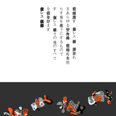
金魚屋プレス日本版代表 齋藤都
。
私達の
故郷は
日本語で
す
。
金魚屋プ
レ
ス
日本版は
、
日本語で
書か
れ
る
あ
ら
ゆ
る
文学の
方向を
見極め
、
私達の
精神の
行く
末を
照
ら
す
光り
を
見出そ
う
と
す
る
も
の
で
す
。
金魚屋プ
レ
ス
日本版は
そ
の
光り
の
す
べ
て
を
広義の
文学と
呼び
ま
す