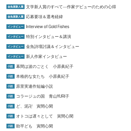
文学新人賞のすべて―作家デビューのための心得
金魚屋新人賞
応募要項＆選考経緯
金魚屋新人賞
Interview of Gold Fishes
インタビュー
特別インタビュー＆講演
インタビュー
金魚詩壇討議＆インタビュー
インタビュー
新人作家インタビュー
インタビュー
幕間は波のごとく 小原眞紀子
小説
本格的な女たち 小原眞紀子
小説
原里実連作短編小説
小説
コラージュの国 青山YURI子
小説
ど、泥卍 寅間心閑
小説
オトコは遅々として 寅間心閑
小説
助平ども 寅間心閑
小説