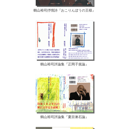
鶴山裕司抒情詩『おこりんぼうの王様』
鶴山裕司評論集『正岡子規論』
鶴山裕司評論集『夏目漱石論』