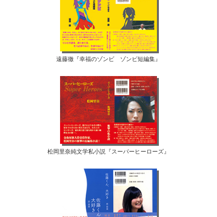
遠藤徹『幸福のゾンビ ゾンビ短編集』
松岡里奈純文学私小説『スーパーヒーローズ』