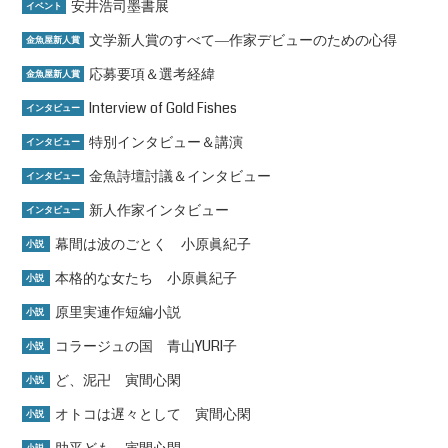
安井浩司墨書展
イベント
文学新人賞のすべて―作家デビューのための心得
金魚屋新人賞
応募要項＆選考経緯
金魚屋新人賞
Interview of Gold Fishes
インタビュー
特別インタビュー＆講演
インタビュー
金魚詩壇討議＆インタビュー
インタビュー
新人作家インタビュー
インタビュー
幕間は波のごとく 小原眞紀子
小説
本格的な女たち 小原眞紀子
小説
原里実連作短編小説
小説
コラージュの国 青山YURI子
小説
ど、泥卍 寅間心閑
小説
オトコは遅々として 寅間心閑
小説
助平ども 寅間心閑
小説