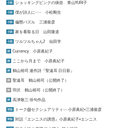
ショッキングピンクの痰壺 青山YURI子
小説
僕が詩人に･･･ 小松剛生
小説
偏態パズル 三浦俊彦
小説
家を看取る日 山田隆道
小説
ツルツルちゃん2 仙田学
小説
Currency 小原眞紀子
詩
ここから月まで 小原眞紀子
詩
鶴山裕司 連作詩『聖遠耳 日日新』
詩
聖遠耳 鶴山裕司（公開終了）
詩
羽沢 鶴山裕司（公開終了）
詩
高津敬三 俳句作品
詩
トーク@セクシュアリティ― 小原眞紀×三浦俊彦
対話
対話『エンニスの誘惑』小原眞紀子×エンニス
対話