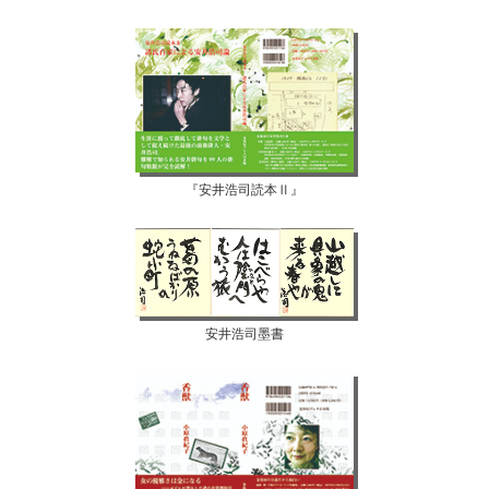
『安井浩司読本Ⅱ』
安井浩司墨書