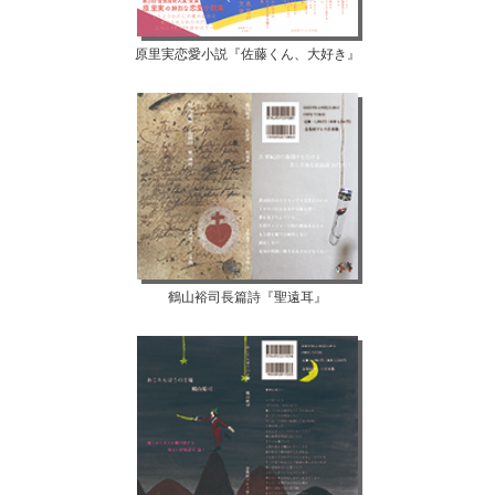
原里実恋愛小説『佐藤くん、大好き』
鶴山裕司長篇詩『聖遠耳』