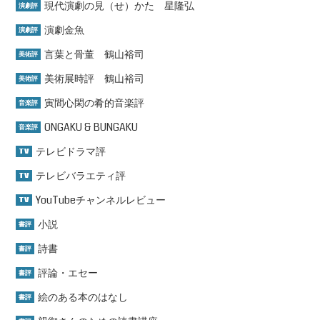
現代演劇の見（せ）かた 星隆弘
演劇評
演劇金魚
演劇評
言葉と骨董 鶴山裕司
美術評
美術展時評 鶴山裕司
美術評
寅間心閑の肴的音楽評
音楽評
ONGAKU & BUNGAKU
音楽評
テレビドラマ評
TV
テレビバラエティ評
TV
YouTubeチャンネルレビュー
TV
小説
書評
詩書
書評
評論・エセー
書評
絵のある本のはなし
書評