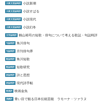
小説新潮
大衆文芸誌時評
小説すばる
大衆文芸誌時評
小説現代
大衆文芸誌時評
小説幻冬
大衆文芸誌時評
鶴山裕司の短歌・俳句について考える歌誌・句誌時評
文学誌時評
角川俳句
句誌時評
月刊俳句界
句誌時評
角川短歌
歌誌時評
短歌研究
歌誌時評
詩と思想
詩誌時評
現代詩手帖
詩誌時評
映画金魚
映画評
青い目で観る日本伝統芸能 ラモーナ・ツァラヌ
演劇評