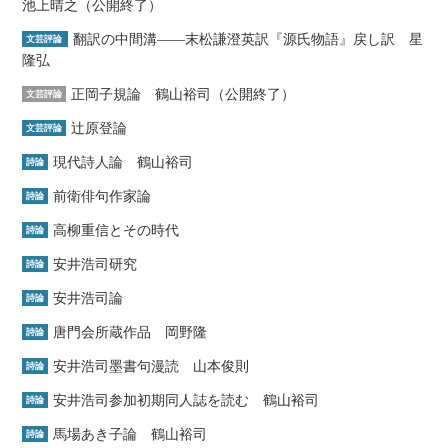
池上晴之（公開終了）
翻訳の中間溝――末松謙澄英訳『源氏物語』戻し訳 星
文芸評論
隆弘
正岡子規論 鶴山裕司（公開終了）
文芸評論
辻原登論
文芸評論
現代詩人論 鶴山裕司
詩論
前衛俳句作家論
詩論
高柳重信とその時代
詩論
安井浩司研究
詩論
安井浩司論
詩論
唐門会所蔵作品 岡野隆
詩論
安井浩司墨書句漫読 山本俊則
詩論
安井浩司参加初期同人誌を読む 鶴山裕司
詩論
馬場あき子論 鶴山裕司
詩論