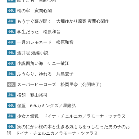
松の牢 寅間心閑
小説
もうすぐ幕が開く 大畑ゆかり原案 寅間心閑作
小説
学生だった 松原和音
小説
一月のレモネード 松原和音
小説
酒井聡 短編小説
小説
小説四角い海 ケニー敏江
小説
ふうらり、ゆれる 片島麦子
小説
スーパーヒーローズ 松岡里奈（公開終了）
小説
横領 鶴山裕司
小説
伽藍 e.e.カミングズ／星隆弘
小説
少女と銀狐 ドイナ・チェルニカ／ラモーナ・ツァラヌ
小説
実のにがい桜の木と生きる気もちをうしなった男の子のお
小説
話 ドイナ・チェルニカ／ラモーナ・ツァラヌ