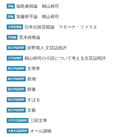
福島泰樹論 鶴山裕司
詩論
加藤郁乎論 鶴山裕司
詩論
日本伝統芸能論 ラモーナ・ツァラヌ
古典芸能論
荒木経惟論
写真論
萩野篤人 文芸誌批評
純文学誌時評
鶴山裕司の小説について考える文芸誌時評
文学誌時評
文學界
純文学誌時評
新潮
純文学誌時評
群像
純文学誌時評
すばる
純文学誌時評
文藝
純文学誌時評
三田文學
大学文芸誌時評
オール讀物
大衆文芸誌時評