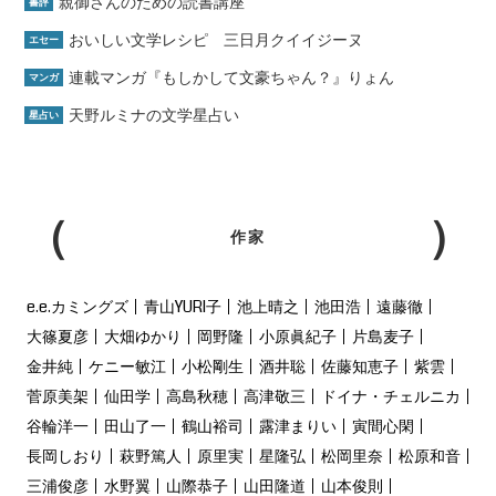
親御さんのための読書講座
書評
おいしい文学レシピ 三日月クイイジーヌ
エセー
連載マンガ『もしかして文豪ちゃん？』りょん
マンガ
天野ルミナの文学星占い
星占い
作家
e.e.カミングズ
青山YURI子
池上晴之
池田浩
遠藤徹
大篠夏彦
大畑ゆかり
岡野隆
小原眞紀子
片島麦子
金井純
ケニー敏江
小松剛生
酒井聡
佐藤知恵子
紫雲
菅原美架
仙田学
高島秋穂
高津敬三
ドイナ・チェルニカ
谷輪洋一
田山了一
鶴山裕司
露津まりい
寅間心閑
長岡しおり
萩野篤人
原里実
星隆弘
松岡里奈
松原和音
三浦俊彦
水野翼
山際恭子
山田隆道
山本俊則