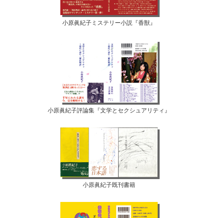
小原眞紀子ミステリー小説『香獣』
小原眞紀子評論集『文学とセクシュアリティ』
小原眞紀子既刊書籍