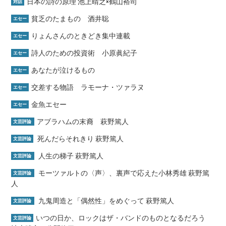
日本の詩の原理 池上晴之×鶴山裕司
対話
貧乏のたまもの 酒井聡
エセー
りょんさんのときどき集中連載
エセー
詩人のための投資術 小原眞紀子
エセー
あなたが泣けるもの
エセー
交差する物語 ラモーナ・ツァラヌ
エセー
金魚エセー
エセー
アブラハムの末裔 萩野篤人
文芸評論
死んだらそれきり 萩野篤人
文芸評論
人生の梯子 萩野篤人
文芸評論
モーツァルトの〈声〉、裏声で応えた小林秀雄 萩野篤
文芸評論
人
九鬼周造と「偶然性」をめぐって 萩野篤人
文芸評論
いつの日か、ロックはザ・バンドのものとなるだろう
文芸評論