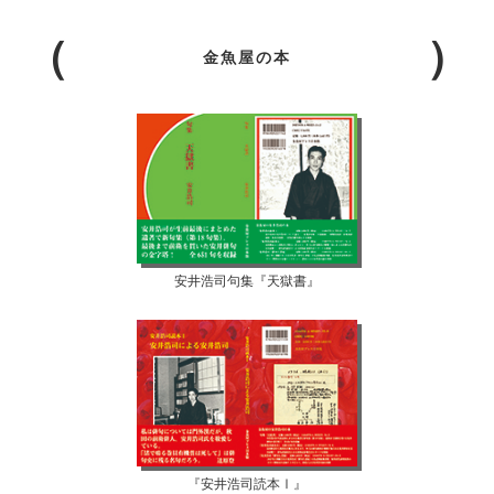
金魚屋の本
安井浩司句集『天獄書』
『安井浩司読本Ⅰ』