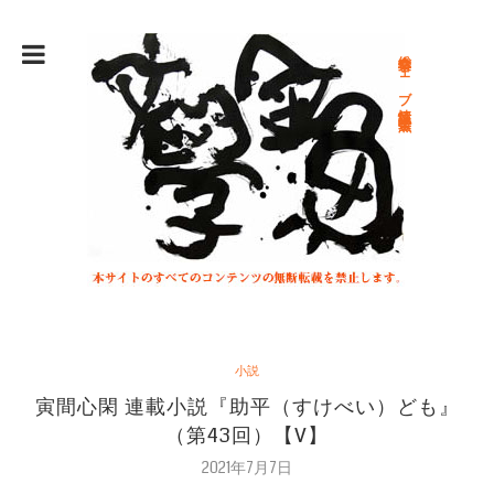
総合文学ウェブ情報誌 文学金魚
小説
寅間心閑 連載小説『助平（すけべい）ども』
（第43回）【V】
2021年7月7日