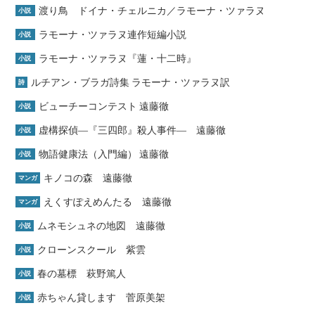
渡り鳥 ドイナ・チェルニカ／ラモーナ・ツァラヌ
小説
ラモーナ・ツァラヌ連作短編小説
小説
ラモーナ・ツァラヌ『蓮・十二時』
小説
ルチアン・ブラガ詩集 ラモーナ・ツァラヌ訳
詩
ビューチーコンテスト 遠藤徹
小説
虚構探偵―『三四郎』殺人事件― 遠藤徹
小説
物語健康法（入門編） 遠藤徹
小説
キノコの森 遠藤徹
マンガ
えくすぽえめんたる 遠藤徹
マンガ
ムネモシュネの地図 遠藤徹
小説
クローンスクール 紫雲
小説
春の墓標 萩野篤人
小説
赤ちゃん貸します 菅原美架
小説