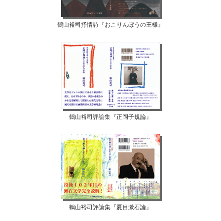
鶴山裕司抒情詩『おこりんぼうの王様』
鶴山裕司評論集『正岡子規論』
鶴山裕司評論集『夏目漱石論』