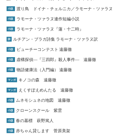
渡り鳥 ドイナ・チェルニカ／ラモーナ・ツァラヌ
小説
ラモーナ・ツァラヌ連作短編小説
小説
ラモーナ・ツァラヌ『蓮・十二時』
小説
ルチアン・ブラガ詩集 ラモーナ・ツァラヌ訳
詩
ビューチーコンテスト 遠藤徹
小説
虚構探偵―『三四郎』殺人事件― 遠藤徹
小説
物語健康法（入門編） 遠藤徹
小説
キノコの森 遠藤徹
マンガ
えくすぽえめんたる 遠藤徹
マンガ
ムネモシュネの地図 遠藤徹
小説
クローンスクール 紫雲
小説
春の墓標 萩野篤人
小説
赤ちゃん貸します 菅原美架
小説