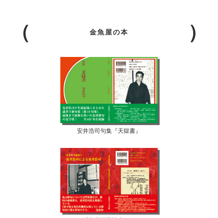
金魚屋の本
安井浩司句集『天獄書』