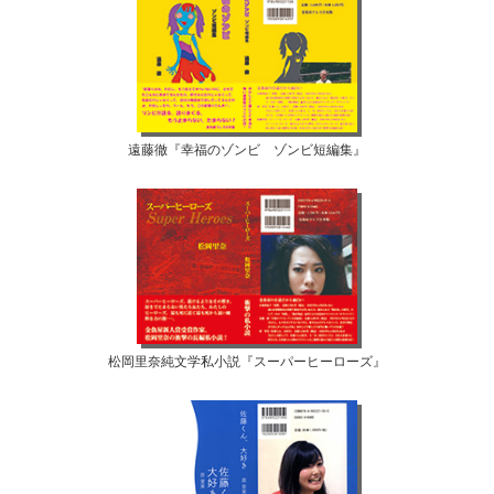
遠藤徹『幸福のゾンビ ゾンビ短編集』
松岡里奈純文学私小説『スーパーヒーローズ』