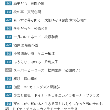
助平ども 寅間心閑
小説
松の牢 寅間心閑
小説
もうすぐ幕が開く 大畑ゆかり原案 寅間心閑作
小説
学生だった 松原和音
小説
一月のレモネード 松原和音
小説
酒井聡 短編小説
小説
小説四角い海 ケニー敏江
小説
ふうらり、ゆれる 片島麦子
小説
スーパーヒーローズ 松岡里奈（公開終了）
小説
横領 鶴山裕司
小説
伽藍 e.e.カミングズ／星隆弘
小説
少女と銀狐 ドイナ・チェルニカ／ラモーナ・ツァラヌ
小説
実のにがい桜の木と生きる気もちをうしなった男の子のお
小説
話 ドイナ・チェルニカ／ラモーナ・ツァラヌ