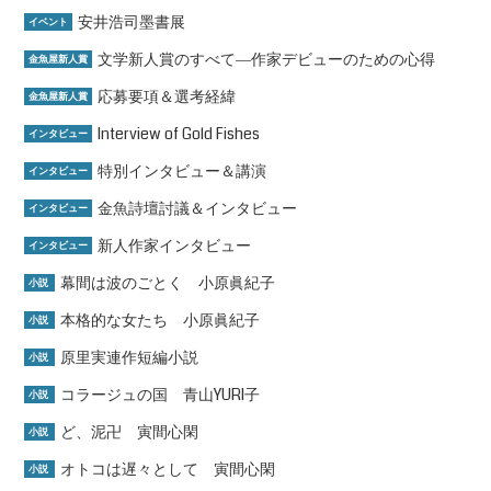
安井浩司墨書展
イベント
文学新人賞のすべて―作家デビューのための心得
金魚屋新人賞
応募要項＆選考経緯
金魚屋新人賞
Interview of Gold Fishes
インタビュー
特別インタビュー＆講演
インタビュー
金魚詩壇討議＆インタビュー
インタビュー
新人作家インタビュー
インタビュー
幕間は波のごとく 小原眞紀子
小説
本格的な女たち 小原眞紀子
小説
原里実連作短編小説
小説
コラージュの国 青山YURI子
小説
ど、泥卍 寅間心閑
小説
オトコは遅々として 寅間心閑
小説