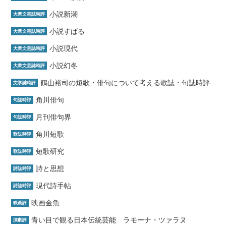
小説新潮
大衆文芸誌時評
小説すばる
大衆文芸誌時評
小説現代
大衆文芸誌時評
小説幻冬
大衆文芸誌時評
鶴山裕司の短歌・俳句について考える歌誌・句誌時評
文学誌時評
角川俳句
句誌時評
月刊俳句界
句誌時評
角川短歌
歌誌時評
短歌研究
歌誌時評
詩と思想
詩誌時評
現代詩手帖
詩誌時評
映画金魚
映画評
青い目で観る日本伝統芸能 ラモーナ・ツァラヌ
演劇評