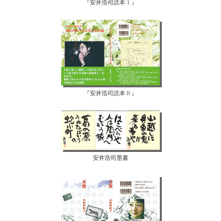
『安井浩司読本Ⅰ』
『安井浩司読本Ⅱ』
安井浩司墨書