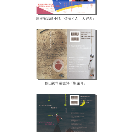
原里実恋愛小説『佐藤くん、大好き』
鶴山裕司長篇詩『聖遠耳』