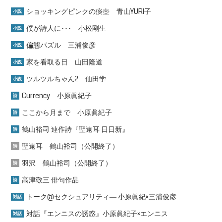
ショッキングピンクの痰壺 青山YURI子
小説
僕が詩人に･･･ 小松剛生
小説
偏態パズル 三浦俊彦
小説
家を看取る日 山田隆道
小説
ツルツルちゃん2 仙田学
小説
Currency 小原眞紀子
詩
ここから月まで 小原眞紀子
詩
鶴山裕司 連作詩『聖遠耳 日日新』
詩
聖遠耳 鶴山裕司（公開終了）
詩
羽沢 鶴山裕司（公開終了）
詩
高津敬三 俳句作品
詩
トーク@セクシュアリティ― 小原眞紀×三浦俊彦
対話
対話『エンニスの誘惑』小原眞紀子×エンニス
対話