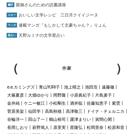
親御さんのための読書講座
書評
おいしい文学レシピ 三日月クイイジーヌ
エセー
連載マンガ『もしかして文豪ちゃん？』りょん
マンガ
天野ルミナの文学星占い
星占い
作家
e.e.カミングズ
青山YURI子
池上晴之
池田浩
遠藤徹
大篠夏彦
大畑ゆかり
岡野隆
小原眞紀子
片島麦子
金井純
ケニー敏江
小松剛生
酒井聡
佐藤知恵子
紫雲
菅原美架
仙田学
高島秋穂
高津敬三
ドイナ・チェルニカ
谷輪洋一
田山了一
鶴山裕司
露津まりい
寅間心閑
長岡しおり
萩野篤人
原里実
星隆弘
松岡里奈
松原和音