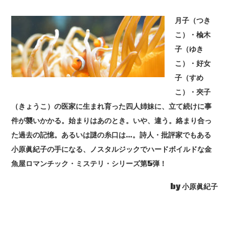
月子（つき
こ）・楡木
子（ゆき
こ）・好女
子（すめ
こ）・夾子
（きょうこ）の医家に生まれ育った四人姉妹に、立て続けに事
件が襲いかかる。始まりはあのとき。いや、違う。絡まり合っ
た過去の記憶。あるいは謎の糸口は…。詩人・批評家でもある
小原眞紀子の手になる、ノスタルジックでハードボイルドな金
魚屋ロマンチック・ミステリ・シリーズ第5弾！
by 小原眞紀子