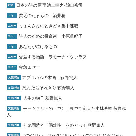
日本の詩の原理 池上晴之×鶴山裕司
対話
貧乏のたまもの 酒井聡
エセー
りょんさんのときどき集中連載
エセー
詩人のための投資術 小原眞紀子
エセー
あなたが泣けるもの
エセー
交差する物語 ラモーナ・ツァラヌ
エセー
金魚エセー
エセー
アブラハムの末裔 萩野篤人
文芸評論
死んだらそれきり 萩野篤人
文芸評論
人生の梯子 萩野篤人
文芸評論
モーツァルトの〈声〉、裏声で応えた小林秀雄 萩野篤
文芸評論
人
九鬼周造と「偶然性」をめぐって 萩野篤人
文芸評論
いつの日か、ロックはザ・バンドのものとなるだろう
文芸評論