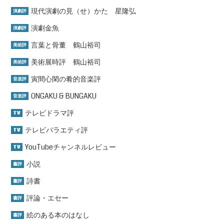
現代演劇の見（せ）かた 星隆弘
演劇評
演劇金魚
演劇評
言葉と骨董 鶴山裕司
美術評
美術展時評 鶴山裕司
美術評
寅間心閑の肴的音楽評
音楽評
ONGAKU & BUNGAKU
音楽評
テレビドラマ評
TV
テレビバラエティ評
TV
YouTubeチャンネルレビュー
TV
小説
書評
詩書
書評
評論・エセー
書評
絵のある本のはなし
書評