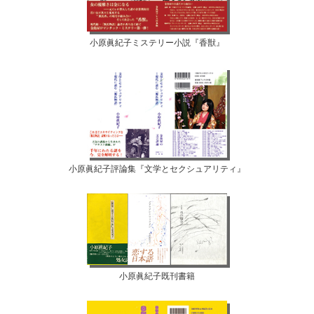
小原眞紀子ミステリー小説『香獣』
小原眞紀子評論集『文学とセクシュアリティ』
小原眞紀子既刊書籍