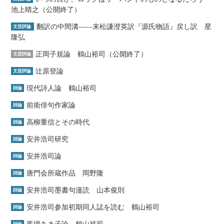
池上晴之（公開終了）
翻訳の中間溝――末松謙澄英訳『源氏物語』戻し訳 星
文芸評論
隆弘
正岡子規論 鶴山裕司（公開終了）
文芸評論
辻原登論
文芸評論
現代詩人論 鶴山裕司
詩論
前衛俳句作家論
詩論
高柳重信とその時代
詩論
安井浩司研究
詩論
安井浩司論
詩論
唐門会所蔵作品 岡野隆
詩論
安井浩司墨書句漫読 山本俊則
詩論
安井浩司参加初期同人誌を読む 鶴山裕司
詩論
馬場あき子論 鶴山裕司
詩論