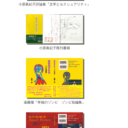
小原眞紀子評論集『文学とセクシュアリティ』
小原眞紀子既刊書籍
遠藤徹『幸福のゾンビ ゾンビ短編集』