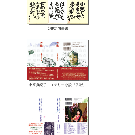
安井浩司墨書
小原眞紀子ミステリー小説『香獣』