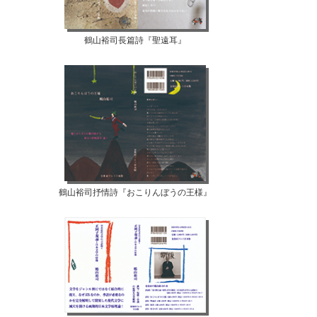
鶴山裕司長篇詩『聖遠耳』
鶴山裕司抒情詩『おこりんぼうの王様』