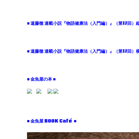
■ 遠藤徹 連載小説『物語健康法（入門編）』（第17回）縦
■ 遠藤徹 連載小説『物語健康法（入門編）』（第17回）横
■ 金魚屋の本 ■
■ 金魚屋 BOOK Café ■