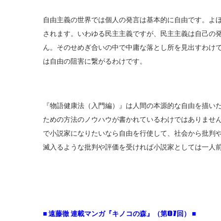
自由主義の世界では個人の発言は基本的に自由です。よ
されます。いわゆる民主主義ですが、民主主義は自己の
ん。そのせめぎ合いの中で中庸な落とし所を見出すわけ
は自由の阻害に繋がるわけです。
『物語健康法（入門編）』は人間の本源的な自由を描い
ための方法のノウハウが書かれているわけではありませ
で小説家になりたいなら自由を行使して、社会から批判
滅入るような批判や評価を受ければ小説家としては一人
■ 遠藤徹 連載マンガ『キノコの森』（第07回） ■