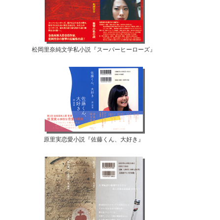
松岡里奈純文学私小説『スーパーヒーローズ』
原里実恋愛小説『佐藤くん、大好き』