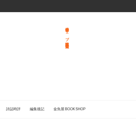
総合文学ウェブ情報誌 文学金魚
詩誌時評
編集後記
金魚屋 BOOK SHOP