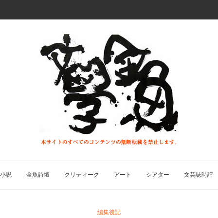
小説
金魚詩壇
クリティーク
アート
シアター
文芸誌時評
編集後記