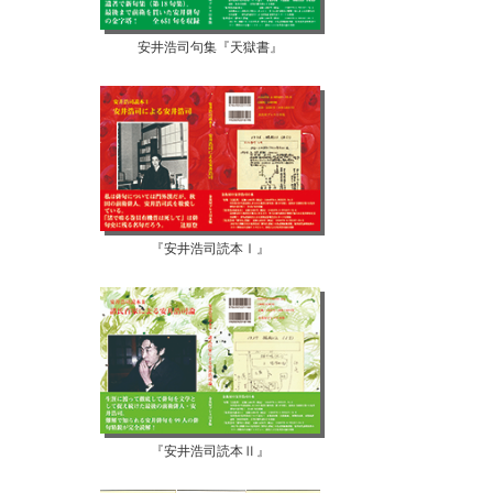
安井浩司句集『天獄書』
『安井浩司読本Ⅰ』
『安井浩司読本Ⅱ』