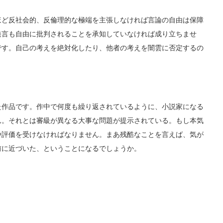
ほど反社会的、反倫理的な極端を主張しなければ言論の自由は保障
発言も自由に批判されることを承知していなければ成り立ちませ
です。自己の考えを絶対化したり、他者の考えを闇雲に否定するの
た作品です。作中で何度も繰り返されているように、小説家になる
ん。それとは審級が異なる大事な問題が提示されている。もし本気
や評価を受けなければなりません。まあ残酷なことを言えば、気が
前に近づいた、ということになるでしょうか。