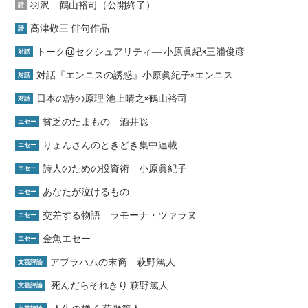
羽沢 鶴山裕司（公開終了）
詩
高津敬三 俳句作品
詩
トーク@セクシュアリティ― 小原眞紀×三浦俊彦
対話
対話『エンニスの誘惑』小原眞紀子×エンニス
対話
日本の詩の原理 池上晴之×鶴山裕司
対話
貧乏のたまもの 酒井聡
エセー
りょんさんのときどき集中連載
エセー
詩人のための投資術 小原眞紀子
エセー
あなたが泣けるもの
エセー
交差する物語 ラモーナ・ツァラヌ
エセー
金魚エセー
エセー
アブラハムの末裔 萩野篤人
文芸評論
死んだらそれきり 萩野篤人
文芸評論