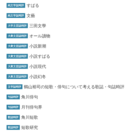
すばる
純文学誌時評
文藝
純文学誌時評
三田文學
大学文芸誌時評
オール讀物
大衆文芸誌時評
小説新潮
大衆文芸誌時評
小説すばる
大衆文芸誌時評
小説現代
大衆文芸誌時評
小説幻冬
大衆文芸誌時評
鶴山裕司の短歌・俳句について考える歌誌・句誌時評
文学誌時評
角川俳句
句誌時評
月刊俳句界
句誌時評
角川短歌
歌誌時評
短歌研究
歌誌時評