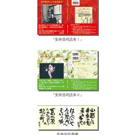
『安井浩司読本Ⅰ』
『安井浩司読本Ⅱ』
安井浩司墨書