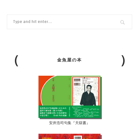
金魚屋の本
安井浩司句集『天獄書』