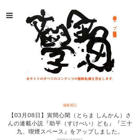
総合文学ウェブ情報誌 文学金魚
編集後記
【03月08日】寅間心閑（とらま しんかん）さ
んの連載小説『助平（すけべい）ども』『三十
九、喫煙スペース』をアップしました。