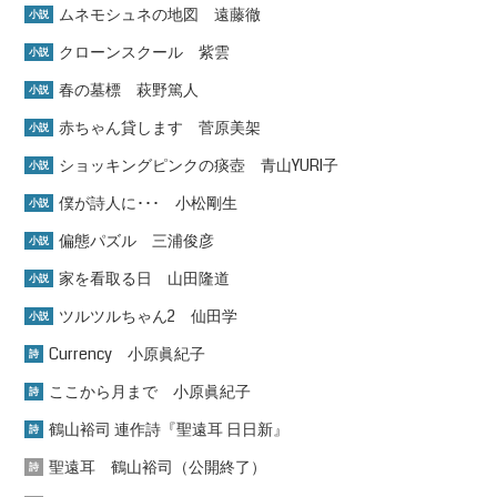
ムネモシュネの地図 遠藤徹
小説
クローンスクール 紫雲
小説
春の墓標 萩野篤人
小説
赤ちゃん貸します 菅原美架
小説
ショッキングピンクの痰壺 青山YURI子
小説
僕が詩人に･･･ 小松剛生
小説
偏態パズル 三浦俊彦
小説
家を看取る日 山田隆道
小説
ツルツルちゃん2 仙田学
小説
Currency 小原眞紀子
詩
ここから月まで 小原眞紀子
詩
鶴山裕司 連作詩『聖遠耳 日日新』
詩
聖遠耳 鶴山裕司（公開終了）
詩