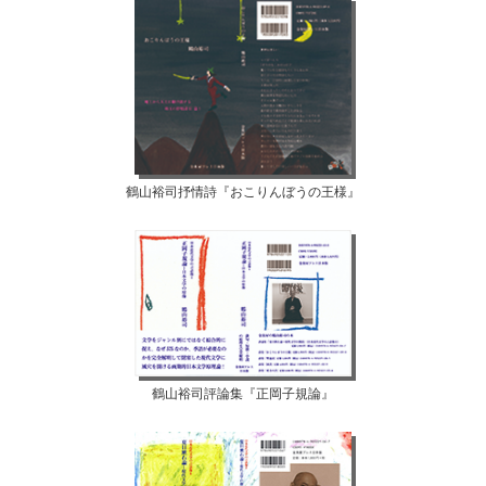
鶴山裕司抒情詩『おこりんぼうの王様』
鶴山裕司評論集『正岡子規論』