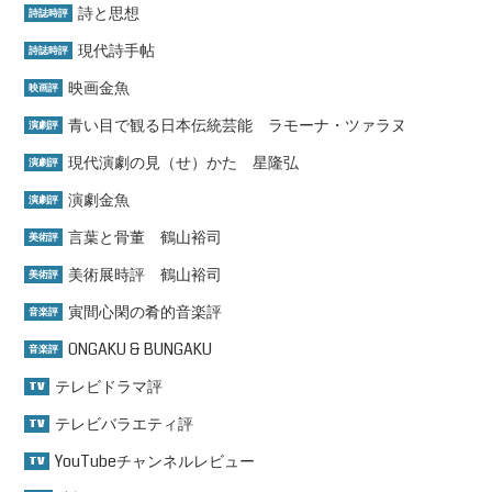
詩と思想
詩誌時評
現代詩手帖
詩誌時評
映画金魚
映画評
青い目で観る日本伝統芸能 ラモーナ・ツァラヌ
演劇評
現代演劇の見（せ）かた 星隆弘
演劇評
演劇金魚
演劇評
言葉と骨董 鶴山裕司
美術評
美術展時評 鶴山裕司
美術評
寅間心閑の肴的音楽評
音楽評
ONGAKU & BUNGAKU
音楽評
テレビドラマ評
TV
テレビバラエティ評
TV
YouTubeチャンネルレビュー
TV