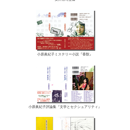
小原眞紀子ミステリー小説『香獣』
小原眞紀子評論集『文学とセクシュアリティ』