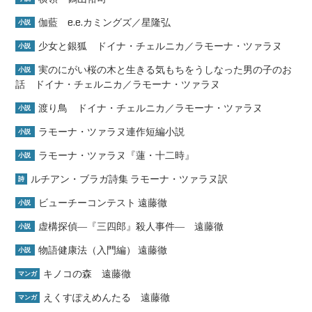
伽藍 e.e.カミングズ／星隆弘
小説
少女と銀狐 ドイナ・チェルニカ／ラモーナ・ツァラヌ
小説
実のにがい桜の木と生きる気もちをうしなった男の子のお
小説
話 ドイナ・チェルニカ／ラモーナ・ツァラヌ
渡り鳥 ドイナ・チェルニカ／ラモーナ・ツァラヌ
小説
ラモーナ・ツァラヌ連作短編小説
小説
ラモーナ・ツァラヌ『蓮・十二時』
小説
ルチアン・ブラガ詩集 ラモーナ・ツァラヌ訳
詩
ビューチーコンテスト 遠藤徹
小説
虚構探偵―『三四郎』殺人事件― 遠藤徹
小説
物語健康法（入門編） 遠藤徹
小説
キノコの森 遠藤徹
マンガ
えくすぽえめんたる 遠藤徹
マンガ