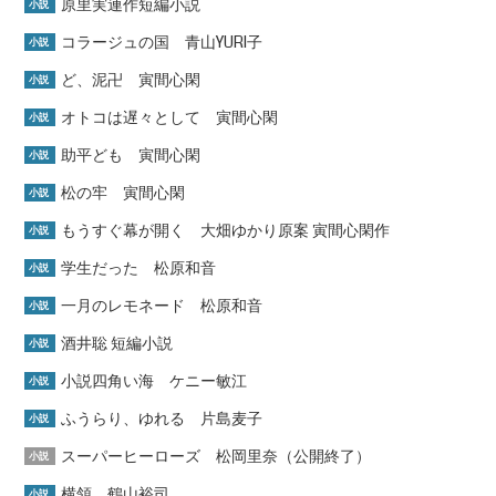
原里実連作短編小説
小説
コラージュの国 青山YURI子
小説
ど、泥卍 寅間心閑
小説
オトコは遅々として 寅間心閑
小説
助平ども 寅間心閑
小説
松の牢 寅間心閑
小説
もうすぐ幕が開く 大畑ゆかり原案 寅間心閑作
小説
学生だった 松原和音
小説
一月のレモネード 松原和音
小説
酒井聡 短編小説
小説
小説四角い海 ケニー敏江
小説
ふうらり、ゆれる 片島麦子
小説
スーパーヒーローズ 松岡里奈（公開終了）
小説
横領 鶴山裕司
小説