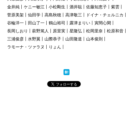
金井純
ケニー敏江
小松剛生
酒井聡
佐藤知恵子
紫雲
菅原美架
仙田学
高島秋穂
高津敬三
ドイナ・チェルニカ
谷輪洋一
田山了一
鶴山裕司
露津まりい
寅間心閑
長岡しおり
萩野篤人
原里実
星隆弘
松岡里奈
松原和音
三浦俊彦
水野翼
山際恭子
山田隆道
山本俊則
ラモーナ・ツァラヌ
りょん