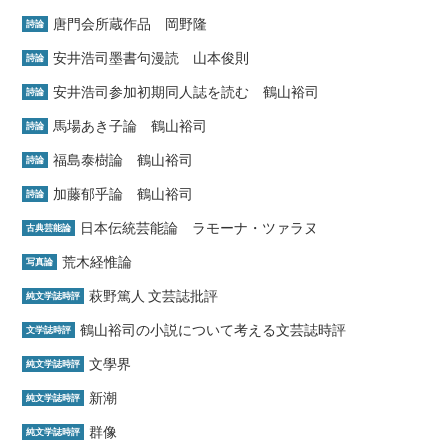
唐門会所蔵作品 岡野隆
詩論
安井浩司墨書句漫読 山本俊則
詩論
安井浩司参加初期同人誌を読む 鶴山裕司
詩論
馬場あき子論 鶴山裕司
詩論
福島泰樹論 鶴山裕司
詩論
加藤郁乎論 鶴山裕司
詩論
日本伝統芸能論 ラモーナ・ツァラヌ
古典芸能論
荒木経惟論
写真論
萩野篤人 文芸誌批評
純文学誌時評
鶴山裕司の小説について考える文芸誌時評
文学誌時評
文學界
純文学誌時評
新潮
純文学誌時評
群像
純文学誌時評