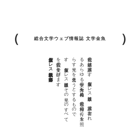
総合文学ウェブ情報誌 文学金魚
金魚屋プレス日本版代表 齋藤都
。
私達の
故郷は
日本語で
す
。
金魚屋プ
レ
ス
日本版は
、
日本語で
書か
れ
る
あ
ら
ゆ
る
文学の
方向を
見極め
、
私達の
精神の
行く
末を
照
ら
す
光り
を
見出そ
う
と
す
る
も
の
で
す
。
金魚屋プ
レ
ス
日本版は
そ
の
光り
の
す
べ
て
を
広義の
文学と
呼び
ま
す