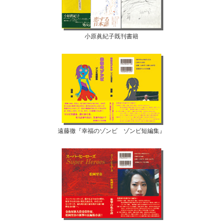
小原眞紀子既刊書籍
遠藤徹『幸福のゾンビ ゾンビ短編集』