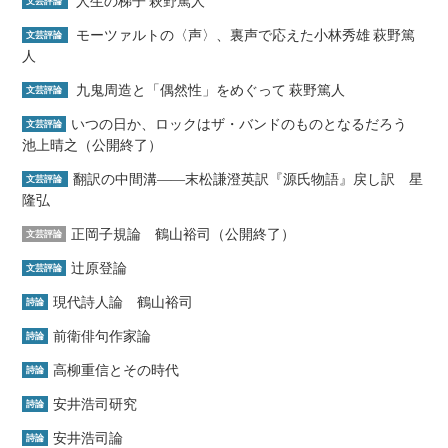
人生の梯子 萩野篤人
文芸評論
モーツァルトの〈声〉、裏声で応えた小林秀雄 萩野篤
文芸評論
人
九鬼周造と「偶然性」をめぐって 萩野篤人
文芸評論
いつの日か、ロックはザ・バンドのものとなるだろう
文芸評論
池上晴之（公開終了）
翻訳の中間溝――末松謙澄英訳『源氏物語』戻し訳 星
文芸評論
隆弘
正岡子規論 鶴山裕司（公開終了）
文芸評論
辻原登論
文芸評論
現代詩人論 鶴山裕司
詩論
前衛俳句作家論
詩論
高柳重信とその時代
詩論
安井浩司研究
詩論
安井浩司論
詩論