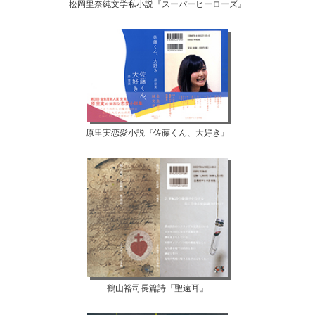
松岡里奈純文学私小説『スーパーヒーローズ』
原里実恋愛小説『佐藤くん、大好き』
鶴山裕司長篇詩『聖遠耳』