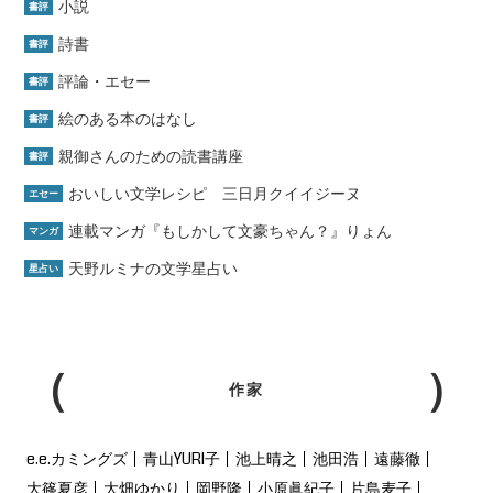
小説
書評
詩書
書評
評論・エセー
書評
絵のある本のはなし
書評
親御さんのための読書講座
書評
おいしい文学レシピ 三日月クイイジーヌ
エセー
連載マンガ『もしかして文豪ちゃん？』りょん
マンガ
天野ルミナの文学星占い
星占い
作家
e.e.カミングズ
青山YURI子
池上晴之
池田浩
遠藤徹
大篠夏彦
大畑ゆかり
岡野隆
小原眞紀子
片島麦子