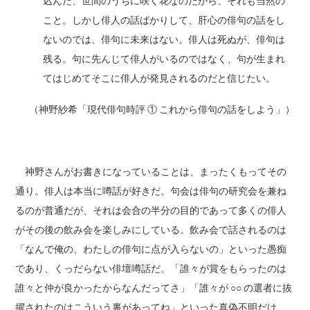
込んだ、世間のうちに咲く花なのだから、それも当然の
こと。しかし俳人の話ばかりして、肝心の俳句の話をし
ないのでは、俳句に未来はない。俳人は死ぬが、俳句は
残る。句に先んじて俳人がいるのではなく、句が生まれ
てはじめてそこに俳人が発見されるのだと信じたい。
（神野紗希「現代俳句時評 ① これから俳句の話をしよう」）
神野さんがお書きになっていることは、まったくもってその
通り。俳人は本当に噂話が好きだ。句会は俳句の研究会を兼ね
るのが普通だが、それは会合の半分の目的であって多くの俳人
がその後の飲み会を楽しみにしている。飲み会で話されるのは
「なんで俺の、わたしの俳句に点が入らないの」といった愚痴
であり、くっだらない俳壇噂話だ。「誰々が賞をもらったのは
誰々と仲が良かったからなんだってさ」「誰々が ○○ の選者に抜
擢されたのはこういう裏があってね」といった真偽不明だけ