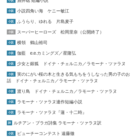
酒井聡 短編小説
小説
小説四角い海 ケニー敏江
小説
ふうらり、ゆれる 片島麦子
小説
スーパーヒーローズ 松岡里奈（公開終了）
小説
横領 鶴山裕司
小説
伽藍 e.e.カミングズ／星隆弘
小説
少女と銀狐 ドイナ・チェルニカ／ラモーナ・ツァラヌ
小説
実のにがい桜の木と生きる気もちをうしなった男の子のお
小説
話 ドイナ・チェルニカ／ラモーナ・ツァラヌ
渡り鳥 ドイナ・チェルニカ／ラモーナ・ツァラヌ
小説
ラモーナ・ツァラヌ連作短編小説
小説
ラモーナ・ツァラヌ『蓮・十二時』
小説
ルチアン・ブラガ詩集 ラモーナ・ツァラヌ訳
詩
ビューチーコンテスト 遠藤徹
小説