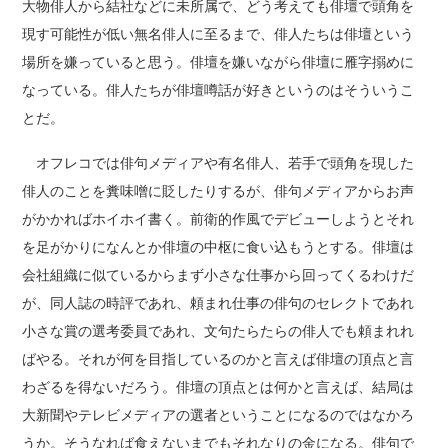
大物俳人から結社などに未所属で、どう考えても俳壇で頭角を
現す可能性が低い無名俳人に至るまで、俳人たちは俳壇という
場所を嫌っていると思う。俳壇を嫌いながら俳壇に雁字搦めに
なっている。俳人たちが俳壇噂話が好きというのはそういうこ
とだ。
オフレコでは俳句メディアや有名俳人、若手で頭角を現した
俳人のことを糞味噌に貶したりするが、俳句メディアからお声
がかかればホイホイ書く。前衛的作風でデビューしようとそれ
を足がかりになんとか俳壇の中枢に食い込もうとする。俳壇は
会社組織に似ているからまず小さな仕事から回ってくるわけだ
が、同人誌の時評であれ、頼まれ仕事の俳句のセレクトであれ
小さな賞の選考委員であれ、文句たらたらの俳人でも頼まれれ
ばやる。それが何を目指しているのかと言えば俳壇の頂点と言
わざるを得ないだろう。俳壇の頂点とは何かと言えば、結局は
大新聞やテレビメディアの選者ということになるのではなかろ
うか。そうなれば食えないまでもそれなりの金になる。俳句で