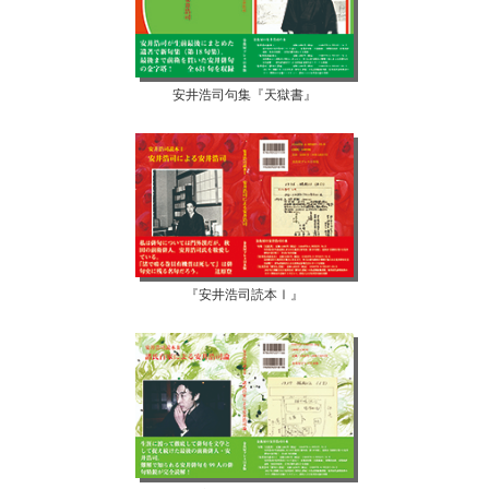
安井浩司句集『天獄書』
『安井浩司読本Ⅰ』