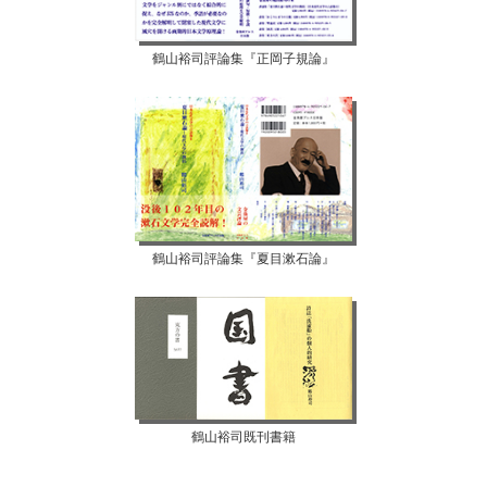
鶴山裕司評論集『正岡子規論』
鶴山裕司評論集『夏目漱石論』
鶴山裕司既刊書籍