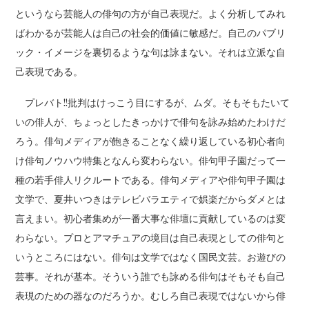
というなら芸能人の俳句の方が自己表現だ。よく分析してみれ
ばわかるが芸能人は自己の社会的価値に敏感だ。自己のパブリ
ック・イメージを裏切るような句は詠まない。それは立派な自
己表現である。
プレバト!!批判はけっこう目にするが、ムダ。そもそもたいて
いの俳人が、ちょっとしたきっかけで俳句を詠み始めたわけだ
ろう。俳句メディアが飽きることなく繰り返している初心者向
け俳句ノウハウ特集となんら変わらない。俳句甲子園だって一
種の若手俳人リクルートである。俳句メディアや俳句甲子園は
文学で、夏井いつきはテレビバラエティで娯楽だからダメとは
言えまい。初心者集めが一番大事な俳壇に貢献しているのは変
わらない。プロとアマチュアの境目は自己表現としての俳句と
いうところにはない。俳句は文学ではなく国民文芸。お遊びの
芸事。それが基本。そういう誰でも詠める俳句はそもそも自己
表現のための器なのだろうか。むしろ自己表現ではないから俳