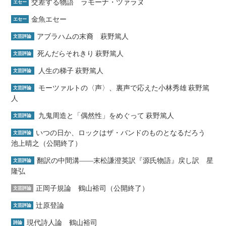
交差する物語 ラモーナ・ツァラヌ
エセー
金魚エセー
エセー
アブラハムの末裔 萩野篤人
文芸評論
死んだらそれきり 萩野篤人
文芸評論
人生の梯子 萩野篤人
文芸評論
モーツァルトの〈声〉、裏声で応えた小林秀雄 萩野篤
文芸評論
人
九鬼周造と「偶然性」をめぐって 萩野篤人
文芸評論
いつの日か、ロックはザ・バンドのものとなるだろう
文芸評論
池上晴之（公開終了）
翻訳の中間溝――末松謙澄英訳『源氏物語』戻し訳 星
文芸評論
隆弘
正岡子規論 鶴山裕司（公開終了）
文芸評論
辻原登論
文芸評論
現代詩人論 鶴山裕司
詩論