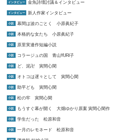
金魚詩壇討議＆インタビュー
インタビュー
新人作家インタビュー
インタビュー
幕間は波のごとく 小原眞紀子
小説
本格的な女たち 小原眞紀子
小説
原里実連作短編小説
小説
コラージュの国 青山YURI子
小説
ど、泥卍 寅間心閑
小説
オトコは遅々として 寅間心閑
小説
助平ども 寅間心閑
小説
松の牢 寅間心閑
小説
もうすぐ幕が開く 大畑ゆかり原案 寅間心閑作
小説
学生だった 松原和音
小説
一月のレモネード 松原和音
小説