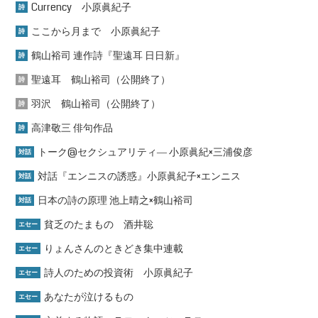
Currency 小原眞紀子
詩
ここから月まで 小原眞紀子
詩
鶴山裕司 連作詩『聖遠耳 日日新』
詩
聖遠耳 鶴山裕司（公開終了）
詩
羽沢 鶴山裕司（公開終了）
詩
高津敬三 俳句作品
詩
トーク@セクシュアリティ― 小原眞紀×三浦俊彦
対話
対話『エンニスの誘惑』小原眞紀子×エンニス
対話
日本の詩の原理 池上晴之×鶴山裕司
対話
貧乏のたまもの 酒井聡
エセー
りょんさんのときどき集中連載
エセー
詩人のための投資術 小原眞紀子
エセー
あなたが泣けるもの
エセー