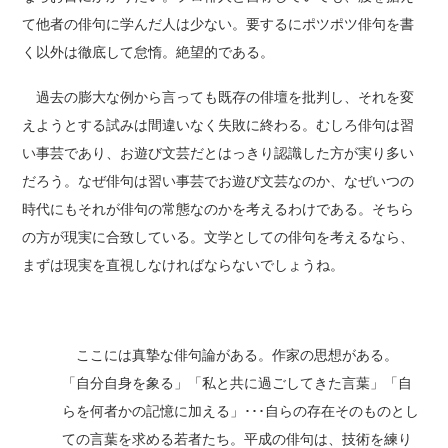
て他者の俳句に学んだ人は少ない。要するにポツポツ俳句を書
く以外は徹底して怠惰。絶望的である。
過去の膨大な例から言っても既存の俳壇を批判し、それを変
えようとする試みは間違いなく失敗に終わる。むしろ俳句は習
い事芸であり、お遊び文芸だとはっきり認識した方が実り多い
だろう。なぜ俳句は習い事芸でお遊び文芸なのか、なぜいつの
時代にもそれが俳句の常態なのかを考えるわけである。そちら
の方が現実に合致している。文学としての俳句を考えるなら、
まずは現実を直視しなければならないでしょうね。
ここには真摯な俳句論がある。作家の思想がある。
「自分自身を象る」「私と共に過ごしてきた言葉」「自
らを何者かの記憶に加える」･･･自らの存在そのものとし
ての言葉を求める若者たち。平成の俳句は、技術を練り