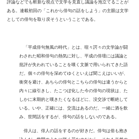
評論などでも斬新な視点で文学を見直し議論を泡立てることが
ある。連載初回の「これから俳句の話をしよう」の主眼は文学
としての俳句を取り戻そうということである。
「平成俳句無風の時代」とは、喧々諤々の文学論が闘
わされた昭和俳句の熱気に対し、平成の俳壇には議論と
批評が失われていることを嘆く文脈で用いられてきた語
だ。個々の俳句を深めてゆくといえば聞こえはいいが、
衝突を避け、あちらの俳句とこちらの俳句は違うからと
内々に線引きし、たこつぼ化した今の俳句の現状は、た
しかに末期的と嘆きたくなるほどに、没交渉で断絶して
いる。いや、正確には、交流はあるのだ。一緒に酒を飲
み、世間話をするが、俳句の話をしないのである。
俳人は、俳人の話をするのが好きだ。俳句は俗も抱き