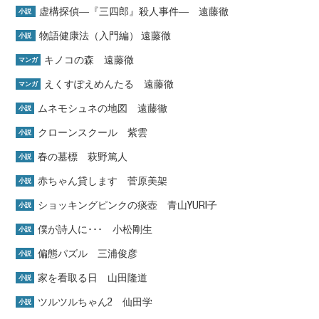
虚構探偵―『三四郎』殺人事件― 遠藤徹
小説
物語健康法（入門編） 遠藤徹
小説
キノコの森 遠藤徹
マンガ
えくすぽえめんたる 遠藤徹
マンガ
ムネモシュネの地図 遠藤徹
小説
クローンスクール 紫雲
小説
春の墓標 萩野篤人
小説
赤ちゃん貸します 菅原美架
小説
ショッキングピンクの痰壺 青山YURI子
小説
僕が詩人に･･･ 小松剛生
小説
偏態パズル 三浦俊彦
小説
家を看取る日 山田隆道
小説
ツルツルちゃん2 仙田学
小説