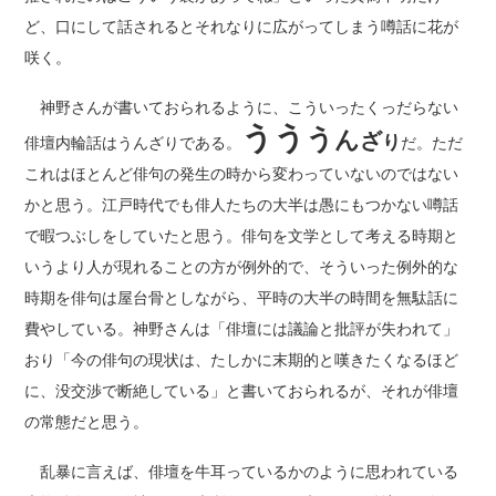
ど、口にして話されるとそれなりに広がってしまう噂話に花が
咲く。
神野さんが書いておられるように、こういったくっだらない
う
う
う
ん
ざ
り
俳壇内輪話はうんざりである。
だ。ただ
これはほとんど俳句の発生の時から変わっていないのではない
かと思う。江戸時代でも俳人たちの大半は愚にもつかない噂話
で暇つぶしをしていたと思う。俳句を文学として考える時期と
いうより人が現れることの方が例外的で、そういった例外的な
時期を俳句は屋台骨としながら、平時の大半の時間を無駄話に
費やしている。神野さんは「俳壇には議論と批評が失われて」
おり「今の俳句の現状は、たしかに末期的と嘆きたくなるほど
に、没交渉で断絶している」と書いておられるが、それが俳壇
の常態だと思う。
乱暴に言えば、俳壇を牛耳っているかのように思われている