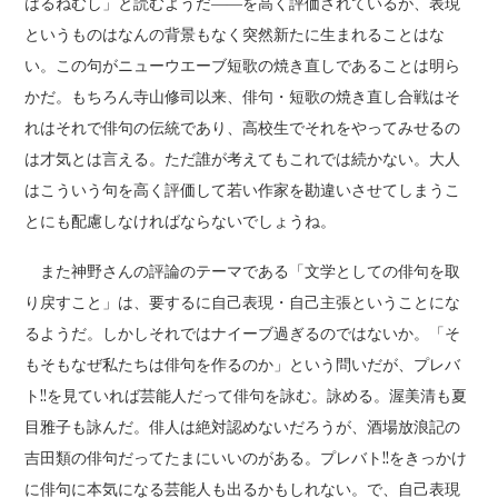
はるねむし」と読むようだ――を高く評価されているが、表現
というものはなんの背景もなく突然新たに生まれることはな
い。この句がニューウエーブ短歌の焼き直しであることは明ら
かだ。もちろん寺山修司以来、俳句・短歌の焼き直し合戦はそ
れはそれで俳句の伝統であり、高校生でそれをやってみせるの
は才気とは言える。ただ誰が考えてもこれでは続かない。大人
はこういう句を高く評価して若い作家を勘違いさせてしまうこ
とにも配慮しなければならないでしょうね。
また神野さんの評論のテーマである「文学としての俳句を取
り戻すこと」は、要するに自己表現・自己主張ということにな
るようだ。しかしそれではナイーブ過ぎるのではないか。「そ
もそもなぜ私たちは俳句を作るのか」という問いだが、プレバ
ト!!を見ていれば芸能人だって俳句を詠む。詠める。渥美清も夏
目雅子も詠んだ。俳人は絶対認めないだろうが、酒場放浪記の
吉田類の俳句だってたまにいいのがある。プレバト!!をきっかけ
に俳句に本気になる芸能人も出るかもしれない。で、自己表現