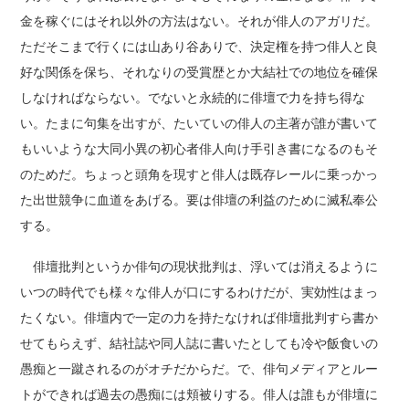
金を稼ぐにはそれ以外の方法はない。それが俳人のアガリだ。
ただそこまで行くには山あり谷ありで、決定権を持つ俳人と良
好な関係を保ち、それなりの受賞歴とか大結社での地位を確保
しなければならない。でないと永続的に俳壇で力を持ち得な
い。たまに句集を出すが、たいていの俳人の主著が誰が書いて
もいいような大同小異の初心者俳人向け手引き書になるのもそ
のためだ。ちょっと頭角を現すと俳人は既存レールに乗っかっ
た出世競争に血道をあげる。要は俳壇の利益のために滅私奉公
する。
俳壇批判というか俳句の現状批判は、浮いては消えるように
いつの時代でも様々な俳人が口にするわけだが、実効性はまっ
たくない。俳壇内で一定の力を持たなければ俳壇批判すら書か
せてもらえず、結社誌や同人誌に書いたとしても冷や飯食いの
愚痴と一蹴されるのがオチだからだ。で、俳句メディアとルー
トができれば過去の愚痴には頬被りする。俳人は誰もが俳壇に