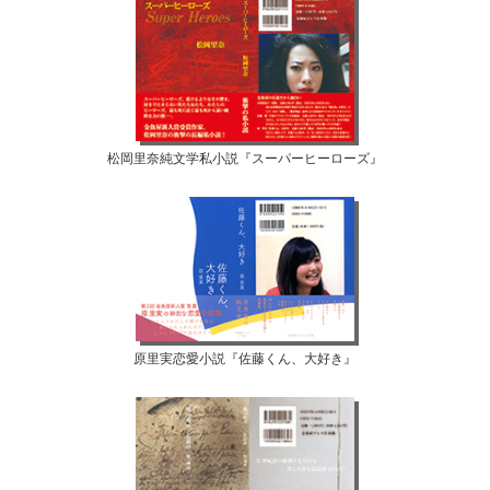
松岡里奈純文学私小説『スーパーヒーローズ』
原里実恋愛小説『佐藤くん、大好き』