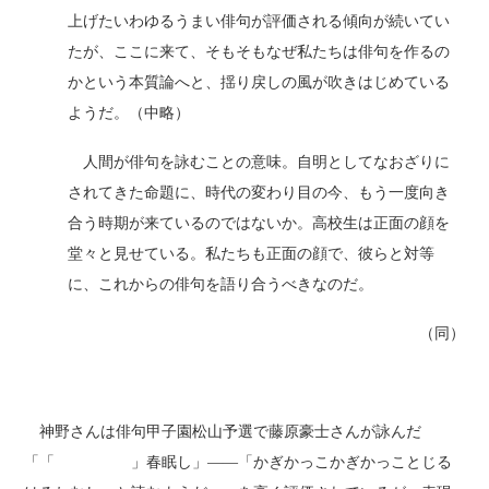
上げたいわゆるうまい俳句が評価される傾向が続いてい
たが、ここに来て、そもそもなぜ私たちは俳句を作るの
かという本質論へと、揺り戻しの風が吹きはじめている
ようだ。（中略）
人間が俳句を詠むことの意味。自明としてなおざりに
されてきた命題に、時代の変わり目の今、もう一度向き
合う時期が来ているのではないか。高校生は正面の顔を
堂々と見せている。私たちも正面の顔で、彼らと対等
に、これからの俳句を語り合うべきなのだ。
（同）
神野さんは俳句甲子園松山予選で藤原豪士さんが詠んだ
「「 」春眠し」――「かぎかっこかぎかっことじる