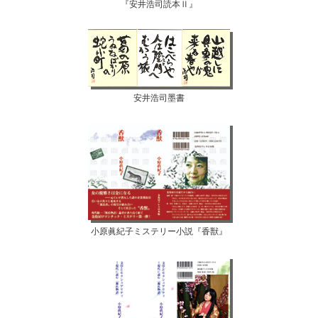
『安井浩司読本Ⅱ』
安井浩司墨書
小原眞紀子ミステリー小説『香獣』