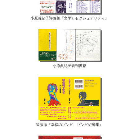
小原眞紀子評論集『文学とセクシュアリティ』
小原眞紀子既刊書籍
遠藤徹『幸福のゾンビ ゾンビ短編集』