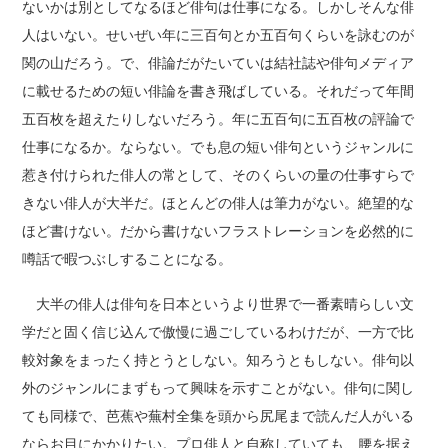
ないかは別としてなるほど俳句は仕事になる。しかしそんな俳
人はいない。せいぜい年に三百句とか五百句くらいを詠むのが
関の山だろう。で、俳論だがたいていは結社誌や俳句メディア
に載せるための短い俳論を書き飛ばしている。それだって年間
五百枚を超えたりしないだろう。年に五百句に五百枚の評論で
仕事になるか。ならない。でも息の短い俳句というジャンルに
惹き付けられた俳人の常として、そのくらいの量の仕事すらで
きない俳人が大半だ。ほとんどの俳人は筆力がない。絶望的な
ほど書けない。だから書けないフラストレーションを必然的に
噂話で暇つぶしすることになる。
大半の俳人は俳句を日本というより世界で一番素晴らしい文
学だと固く信じ込んで傲慢に過ごしているわけだが、一方で比
較対象をまったく持とうとしない。知ろうともしない。俳句以
外のジャンルにまずもって興味を示すことがない。俳句に関し
ても同様で、芭蕉や蕪村全集を頭から尻尾まで読んだ人がいる
ならお目にかかりたい。プロ俳人と自称していても、腰を据え