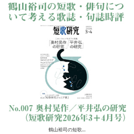
鶴山裕司の短歌...