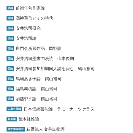
前衛俳句作家論
詩論
高柳重信とその時代
詩論
安井浩司研究
詩論
安井浩司論
詩論
唐門会所蔵作品 岡野隆
詩論
安井浩司墨書句漫読 山本俊則
詩論
安井浩司参加初期同人誌を読む 鶴山裕司
詩論
馬場あき子論 鶴山裕司
詩論
福島泰樹論 鶴山裕司
詩論
加藤郁乎論 鶴山裕司
詩論
日本伝統芸能論 ラモーナ・ツァラヌ
古典芸能論
荒木経惟論
写真論
萩野篤人 文芸誌批評
純文学誌時評