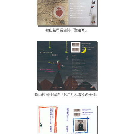
鶴山裕司長篇詩『聖遠耳』
鶴山裕司抒情詩『おこりんぼうの王様』