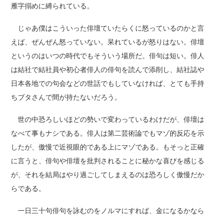
雁字搦めに縛られている。
じゃあ僕はこういった俳壇ていたらくに怒っているのかと言
えば、ぜんぜん怒っていない。呆れているが怒りはない。俳壇
というのはいつの時代でもそういう場所だ。俳句は短い。俳人
は結社で結社員や初心者俳人の俳句を読んで添削し、結社誌や
日本各地での句会などの世話でもしていなければ、とても手持
ちブタさんで間が持たないだろう。
世の中恐ろしいほどの勢いで変わっているわけだが、俳壇は
なべて事もナシである。俳人は第二芸術論でもマゾ的反応を示
したが、傲慢で近視眼的である上にマゾである。もそっと正確
に言うと、俳句や俳壇を批判されることに秘かな喜びを感じる
が、それを結局はやり過ごしてしまえるのは恐ろしく傲慢だか
らである。
一日三十句俳句を詠むのをノルマにすれば、金になるかなら