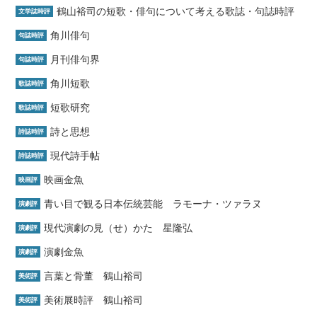
鶴山裕司の短歌・俳句について考える歌誌・句誌時評
文学誌時評
角川俳句
句誌時評
月刊俳句界
句誌時評
角川短歌
歌誌時評
短歌研究
歌誌時評
詩と思想
詩誌時評
現代詩手帖
詩誌時評
映画金魚
映画評
青い目で観る日本伝統芸能 ラモーナ・ツァラヌ
演劇評
現代演劇の見（せ）かた 星隆弘
演劇評
演劇金魚
演劇評
言葉と骨董 鶴山裕司
美術評
美術展時評 鶴山裕司
美術評