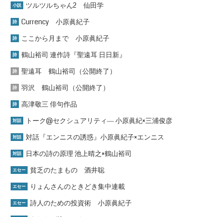
ツルツルちゃん2 仙田学
小説
Currency 小原眞紀子
詩
ここから月まで 小原眞紀子
詩
鶴山裕司 連作詩『聖遠耳 日日新』
詩
聖遠耳 鶴山裕司（公開終了）
詩
羽沢 鶴山裕司（公開終了）
詩
高津敬三 俳句作品
詩
トーク@セクシュアリティ― 小原眞紀×三浦俊彦
対話
対話『エンニスの誘惑』小原眞紀子×エンニス
対話
日本の詩の原理 池上晴之×鶴山裕司
対話
貧乏のたまもの 酒井聡
エセー
りょんさんのときどき集中連載
エセー
詩人のための投資術 小原眞紀子
エセー