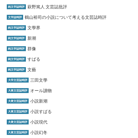
萩野篤人 文芸誌批評
純文学誌時評
鶴山裕司の小説について考える文芸誌時評
文学誌時評
文學界
純文学誌時評
新潮
純文学誌時評
群像
純文学誌時評
すばる
純文学誌時評
文藝
純文学誌時評
三田文學
大学文芸誌時評
オール讀物
大衆文芸誌時評
小説新潮
大衆文芸誌時評
小説すばる
大衆文芸誌時評
小説現代
大衆文芸誌時評
小説幻冬
大衆文芸誌時評