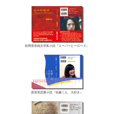
松岡里奈純文学私小説『スーパーヒーローズ』
原里実恋愛小説『佐藤くん、大好き』