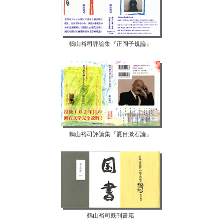
鶴山裕司評論集『正岡子規論』
鶴山裕司評論集『夏目漱石論』
鶴山裕司既刊書籍