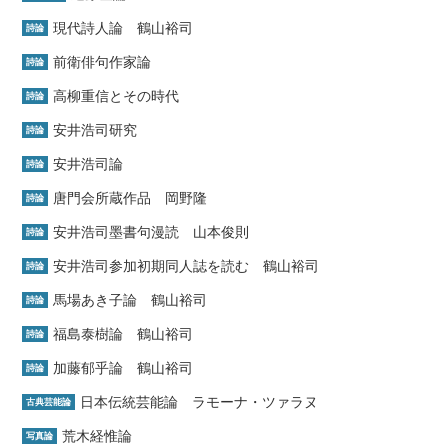
現代詩人論 鶴山裕司
詩論
前衛俳句作家論
詩論
高柳重信とその時代
詩論
安井浩司研究
詩論
安井浩司論
詩論
唐門会所蔵作品 岡野隆
詩論
安井浩司墨書句漫読 山本俊則
詩論
安井浩司参加初期同人誌を読む 鶴山裕司
詩論
馬場あき子論 鶴山裕司
詩論
福島泰樹論 鶴山裕司
詩論
加藤郁乎論 鶴山裕司
詩論
日本伝統芸能論 ラモーナ・ツァラヌ
古典芸能論
荒木経惟論
写真論