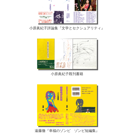
小原眞紀子評論集『文学とセクシュアリティ』
小原眞紀子既刊書籍
遠藤徹『幸福のゾンビ ゾンビ短編集』