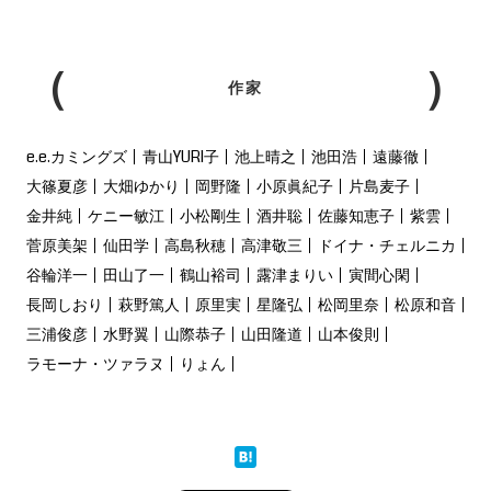
作家
e.e.カミングズ
青山YURI子
池上晴之
池田浩
遠藤徹
大篠夏彦
大畑ゆかり
岡野隆
小原眞紀子
片島麦子
金井純
ケニー敏江
小松剛生
酒井聡
佐藤知恵子
紫雲
菅原美架
仙田学
高島秋穂
高津敬三
ドイナ・チェルニカ
谷輪洋一
田山了一
鶴山裕司
露津まりい
寅間心閑
長岡しおり
萩野篤人
原里実
星隆弘
松岡里奈
松原和音
三浦俊彦
水野翼
山際恭子
山田隆道
山本俊則
ラモーナ・ツァラヌ
りょん