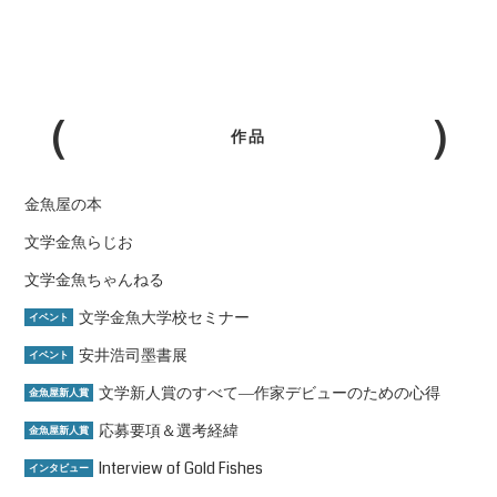
作品
金魚屋の本
文学金魚らじお
文学金魚ちゃんねる
文学金魚大学校セミナー
イベント
安井浩司墨書展
イベント
文学新人賞のすべて―作家デビューのための心得
金魚屋新人賞
応募要項＆選考経緯
金魚屋新人賞
Interview of Gold Fishes
インタビュー