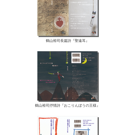
鶴山裕司長篇詩『聖遠耳』
鶴山裕司抒情詩『おこりんぼうの王様』