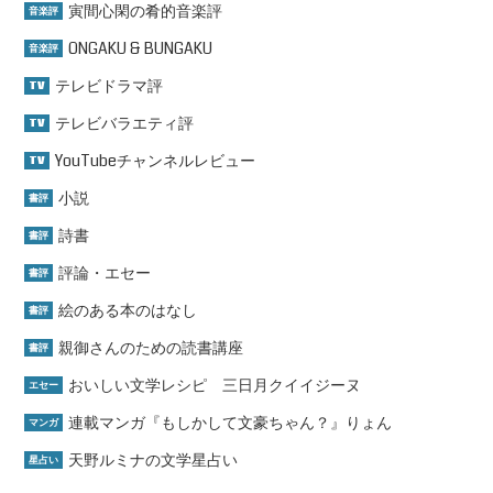
寅間心閑の肴的音楽評
音楽評
ONGAKU & BUNGAKU
音楽評
テレビドラマ評
TV
テレビバラエティ評
TV
YouTubeチャンネルレビュー
TV
小説
書評
詩書
書評
評論・エセー
書評
絵のある本のはなし
書評
親御さんのための読書講座
書評
おいしい文学レシピ 三日月クイイジーヌ
エセー
連載マンガ『もしかして文豪ちゃん？』りょん
マンガ
天野ルミナの文学星占い
星占い