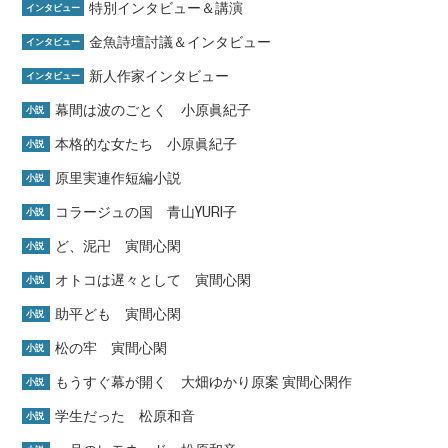
特別インタビュー＆講演
インタビュー
金魚詩壇討議＆インタビュー
インタビュー
新人作家インタビュー
インタビュー
幕間は波のごとく 小原眞紀子
小説
本格的な女たち 小原眞紀子
小説
原里実連作短編小説
小説
コラージュの国 青山YURI子
小説
ど、泥卍 寅間心閑
小説
オトコは遅々として 寅間心閑
小説
助平ども 寅間心閑
小説
松の牢 寅間心閑
小説
もうすぐ幕が開く 大畑ゆかり原案 寅間心閑作
小説
学生だった 松原和音
小説