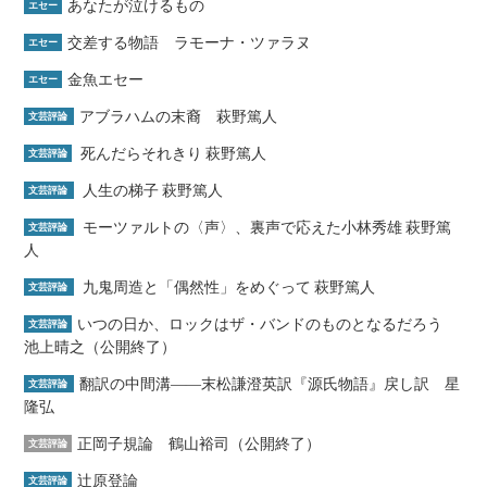
あなたが泣けるもの
エセー
交差する物語 ラモーナ・ツァラヌ
エセー
金魚エセー
エセー
アブラハムの末裔 萩野篤人
文芸評論
死んだらそれきり 萩野篤人
文芸評論
人生の梯子 萩野篤人
文芸評論
モーツァルトの〈声〉、裏声で応えた小林秀雄 萩野篤
文芸評論
人
九鬼周造と「偶然性」をめぐって 萩野篤人
文芸評論
いつの日か、ロックはザ・バンドのものとなるだろう
文芸評論
池上晴之（公開終了）
翻訳の中間溝――末松謙澄英訳『源氏物語』戻し訳 星
文芸評論
隆弘
正岡子規論 鶴山裕司（公開終了）
文芸評論
辻原登論
文芸評論