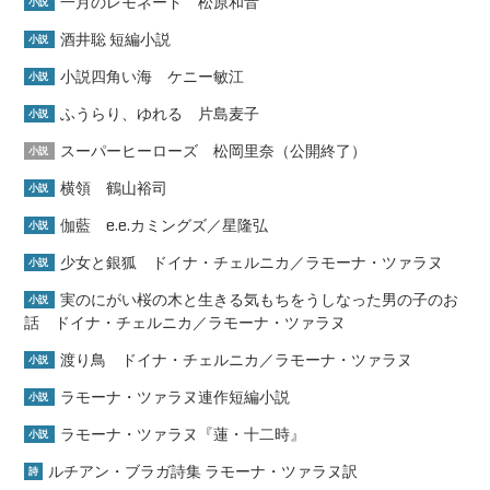
一月のレモネード 松原和音
小説
酒井聡 短編小説
小説
小説四角い海 ケニー敏江
小説
ふうらり、ゆれる 片島麦子
小説
スーパーヒーローズ 松岡里奈（公開終了）
小説
横領 鶴山裕司
小説
伽藍 e.e.カミングズ／星隆弘
小説
少女と銀狐 ドイナ・チェルニカ／ラモーナ・ツァラヌ
小説
実のにがい桜の木と生きる気もちをうしなった男の子のお
小説
話 ドイナ・チェルニカ／ラモーナ・ツァラヌ
渡り鳥 ドイナ・チェルニカ／ラモーナ・ツァラヌ
小説
ラモーナ・ツァラヌ連作短編小説
小説
ラモーナ・ツァラヌ『蓮・十二時』
小説
ルチアン・ブラガ詩集 ラモーナ・ツァラヌ訳
詩