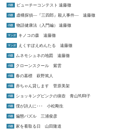
ビューチーコンテスト 遠藤徹
小説
虚構探偵―『三四郎』殺人事件― 遠藤徹
小説
物語健康法（入門編） 遠藤徹
小説
キノコの森 遠藤徹
マンガ
えくすぽえめんたる 遠藤徹
マンガ
ムネモシュネの地図 遠藤徹
小説
クローンスクール 紫雲
小説
春の墓標 萩野篤人
小説
赤ちゃん貸します 菅原美架
小説
ショッキングピンクの痰壺 青山YURI子
小説
僕が詩人に･･･ 小松剛生
小説
偏態パズル 三浦俊彦
小説
家を看取る日 山田隆道
小説