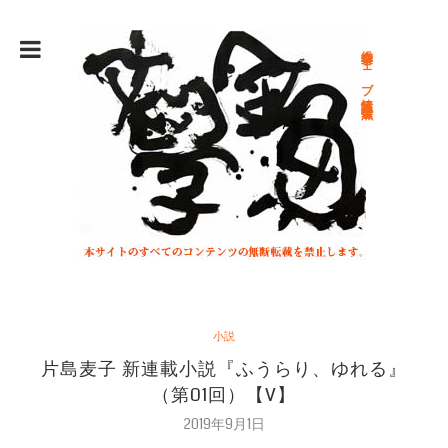
総合文学ウェブ情報誌 文学金魚
小説
片島麦子 新連載小説『ふうらり、ゆれる』
（第01回）【V】
2019年9月1日