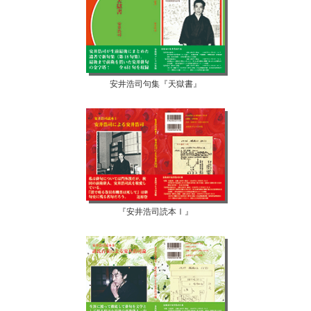
安井浩司句集『天獄書』
『安井浩司読本Ⅰ』