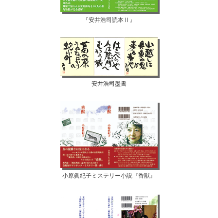
『安井浩司読本Ⅱ』
安井浩司墨書
小原眞紀子ミステリー小説『香獣』