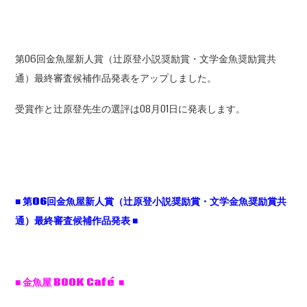
第06回金魚屋新人賞（辻原登小説奨励賞・文学金魚奨励賞共
通）最終審査候補作品発表をアップしました。
受賞作と辻原登先生の選評は08月01日に発表します。
■
第06
回金魚屋新人賞（辻原登小説奨励賞・文学金魚奨励賞共
通）最終審査候補作品発表 ■
■ 金魚屋 BOOK Café ■