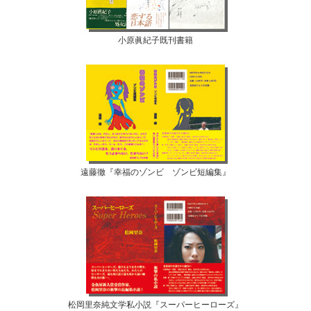
小原眞紀子既刊書籍
遠藤徹『幸福のゾンビ ゾンビ短編集』
松岡里奈純文学私小説『スーパーヒーローズ』