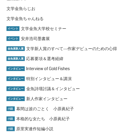
文学金魚らじお
文学金魚ちゃんねる
文学金魚大学校セミナー
イベント
安井浩司墨書展
イベント
文学新人賞のすべて―作家デビューのための心得
金魚屋新人賞
応募要項＆選考経緯
金魚屋新人賞
Interview of Gold Fishes
インタビュー
特別インタビュー＆講演
インタビュー
金魚詩壇討議＆インタビュー
インタビュー
新人作家インタビュー
インタビュー
幕間は波のごとく 小原眞紀子
小説
本格的な女たち 小原眞紀子
小説
原里実連作短編小説
小説