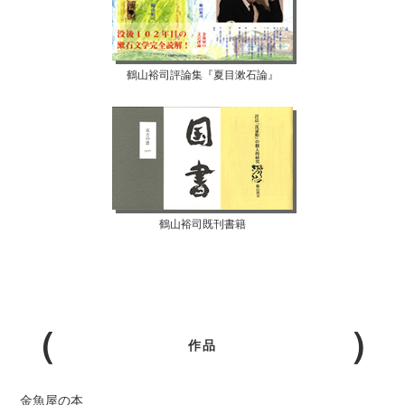
鶴山裕司評論集『夏目漱石論』
鶴山裕司既刊書籍
作品
金魚屋の本