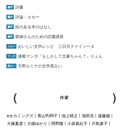
詩書
書評
評論・エセー
書評
絵のある本のはなし
書評
親御さんのための読書講座
書評
おいしい文学レシピ 三日月クイイジーヌ
エセー
連載マンガ『もしかして文豪ちゃん？』りょん
マンガ
天野ルミナの文学星占い
星占い
作家
e.e.カミングズ
青山YURI子
池上晴之
池田浩
遠藤徹
大篠夏彦
大畑ゆかり
岡野隆
小原眞紀子
片島麦子