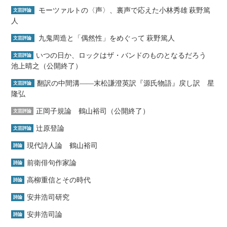
モーツァルトの〈声〉、裏声で応えた小林秀雄 萩野篤
文芸評論
人
九鬼周造と「偶然性」をめぐって 萩野篤人
文芸評論
いつの日か、ロックはザ・バンドのものとなるだろう
文芸評論
池上晴之（公開終了）
翻訳の中間溝――末松謙澄英訳『源氏物語』戻し訳 星
文芸評論
隆弘
正岡子規論 鶴山裕司（公開終了）
文芸評論
辻原登論
文芸評論
現代詩人論 鶴山裕司
詩論
前衛俳句作家論
詩論
高柳重信とその時代
詩論
安井浩司研究
詩論
安井浩司論
詩論