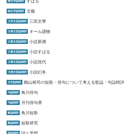
すばる
純文学誌時評
文藝
純文学誌時評
三田文學
大学文芸誌時評
オール讀物
大衆文芸誌時評
小説新潮
大衆文芸誌時評
小説すばる
大衆文芸誌時評
小説現代
大衆文芸誌時評
小説幻冬
大衆文芸誌時評
鶴山裕司の短歌・俳句について考える歌誌・句誌時評
文学誌時評
角川俳句
句誌時評
月刊俳句界
句誌時評
角川短歌
歌誌時評
短歌研究
歌誌時評
詩と思想
詩誌時評