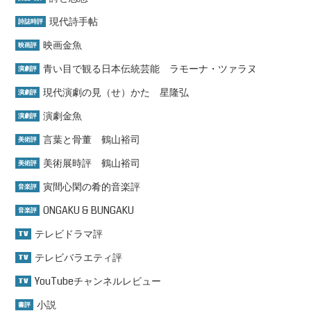
現代詩手帖
詩誌時評
映画金魚
映画評
青い目で観る日本伝統芸能 ラモーナ・ツァラヌ
演劇評
現代演劇の見（せ）かた 星隆弘
演劇評
演劇金魚
演劇評
言葉と骨董 鶴山裕司
美術評
美術展時評 鶴山裕司
美術評
寅間心閑の肴的音楽評
音楽評
ONGAKU & BUNGAKU
音楽評
テレビドラマ評
TV
テレビバラエティ評
TV
YouTubeチャンネルレビュー
TV
小説
書評