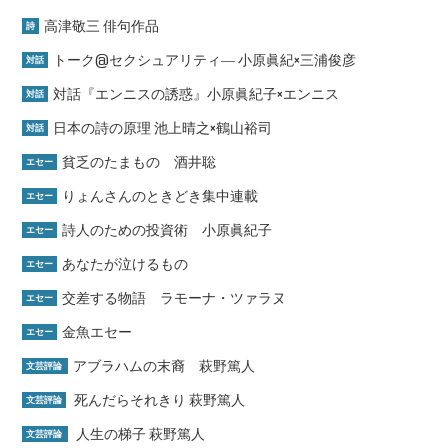
高津敬三 俳句作品
詩
トーク@セクシュアリティ― 小原眞紀×三浦俊彦
対話
対話『エンニスの誘惑』小原眞紀子×エンニス
対話
日本の詩の原理 池上晴之×鶴山裕司
対話
貧乏のたまもの 酒井聡
エセー
りょんさんのときどき集中連載
エセー
詩人のための投資術 小原眞紀子
エセー
あなたが泣けるもの
エセー
交差する物語 ラモーナ・ツァラヌ
エセー
金魚エセー
エセー
アブラハムの末裔 萩野篤人
文芸評論
死んだらそれきり 萩野篤人
文芸評論
人生の梯子 萩野篤人
文芸評論