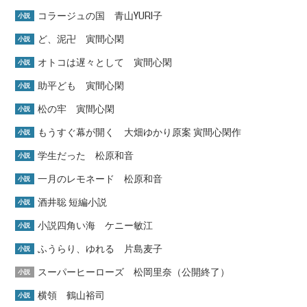
コラージュの国 青山YURI子
小説
ど、泥卍 寅間心閑
小説
オトコは遅々として 寅間心閑
小説
助平ども 寅間心閑
小説
松の牢 寅間心閑
小説
もうすぐ幕が開く 大畑ゆかり原案 寅間心閑作
小説
学生だった 松原和音
小説
一月のレモネード 松原和音
小説
酒井聡 短編小説
小説
小説四角い海 ケニー敏江
小説
ふうらり、ゆれる 片島麦子
小説
スーパーヒーローズ 松岡里奈（公開終了）
小説
横領 鶴山裕司
小説