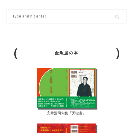
金魚屋の本
安井浩司句集『天獄書』