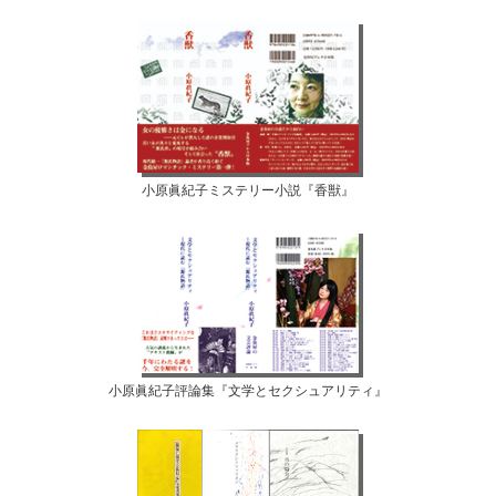
小原眞紀子ミステリー小説『香獣』
小原眞紀子評論集『文学とセクシュアリティ』