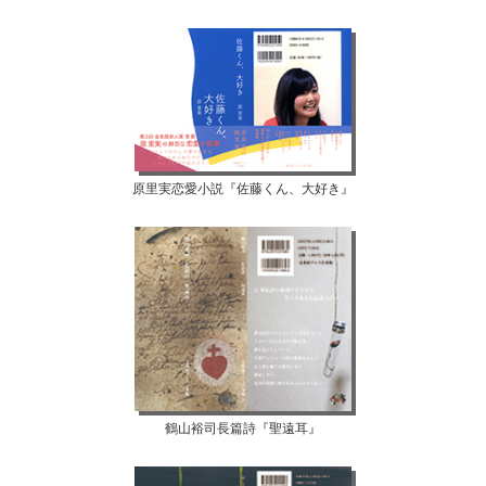
原里実恋愛小説『佐藤くん、大好き』
鶴山裕司長篇詩『聖遠耳』