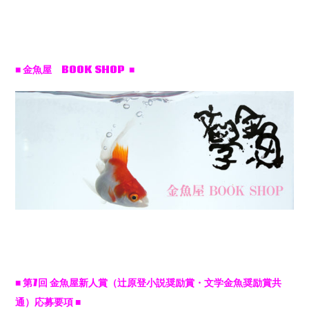
■ 金魚屋 BOOK SHOP ■
■
第7
回
金魚屋新人賞（辻原登小説奨励賞・文学金魚奨励賞共
通）応募要項
■