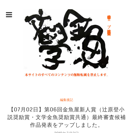
総合文学ウェブ情報誌 文学金魚
編集後記
【07月02日】第06回金魚屋新人賞（辻原登小
説奨励賞・文学金魚奨励賞共通）最終審査候補
作品発表をアップしました。