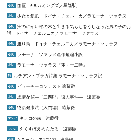
伽藍 e.e.カミングズ／星隆弘
小説
少女と銀狐 ドイナ・チェルニカ／ラモーナ・ツァラヌ
小説
実のにがい桜の木と生きる気もちをうしなった男の子のお
小説
話 ドイナ・チェルニカ／ラモーナ・ツァラヌ
渡り鳥 ドイナ・チェルニカ／ラモーナ・ツァラヌ
小説
ラモーナ・ツァラヌ連作短編小説
小説
ラモーナ・ツァラヌ『蓮・十二時』
小説
ルチアン・ブラガ詩集 ラモーナ・ツァラヌ訳
詩
ビューチーコンテスト 遠藤徹
小説
虚構探偵―『三四郎』殺人事件― 遠藤徹
小説
物語健康法（入門編） 遠藤徹
小説
キノコの森 遠藤徹
マンガ
えくすぽえめんたる 遠藤徹
マンガ
ムネモシュネの地図 遠藤徹
小説