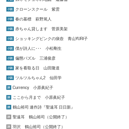
クローンスクール 紫雲
小説
春の墓標 萩野篤人
小説
赤ちゃん貸します 菅原美架
小説
ショッキングピンクの痰壺 青山YURI子
小説
僕が詩人に･･･ 小松剛生
小説
偏態パズル 三浦俊彦
小説
家を看取る日 山田隆道
小説
ツルツルちゃん2 仙田学
小説
Currency 小原眞紀子
詩
ここから月まで 小原眞紀子
詩
鶴山裕司 連作詩『聖遠耳 日日新』
詩
聖遠耳 鶴山裕司（公開終了）
詩
羽沢 鶴山裕司（公開終了）
詩