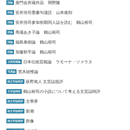
唐門会所蔵作品 岡野隆
詩論
安井浩司墨書句漫読 山本俊則
詩論
安井浩司参加初期同人誌を読む 鶴山裕司
詩論
馬場あき子論 鶴山裕司
詩論
福島泰樹論 鶴山裕司
詩論
加藤郁乎論 鶴山裕司
詩論
日本伝統芸能論 ラモーナ・ツァラヌ
古典芸能論
荒木経惟論
写真論
萩野篤人 文芸誌批評
純文学誌時評
鶴山裕司の小説について考える文芸誌時評
文学誌時評
文學界
純文学誌時評
新潮
純文学誌時評
群像
純文学誌時評