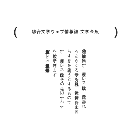
総合文学ウェブ情報誌 文学金魚
金魚屋プレス日本版代表 齋藤都
。
私達の
故郷は
日本語で
す
。
金魚屋プ
レ
ス
日本版は
、
日本語で
書か
れ
る
あ
ら
ゆ
る
文学の
方向を
見極め
、
私達の
精神の
行く
末を
照
ら
す
光り
を
見出そ
う
と
す
る
も
の
で
す
。
金魚屋プ
レ
ス
日本版は
そ
の
光り
の
す
べ
て
を
広義の
文学と
呼び
ま
す