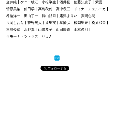
金井純
ケニー敏江
小松剛生
酒井聡
佐藤知恵子
紫雲
菅原美架
仙田学
高島秋穂
高津敬三
ドイナ・チェルニカ
谷輪洋一
田山了一
鶴山裕司
露津まりい
寅間心閑
長岡しおり
萩野篤人
原里実
星隆弘
松岡里奈
松原和音
三浦俊彦
水野翼
山際恭子
山田隆道
山本俊則
ラモーナ・ツァラヌ
りょん