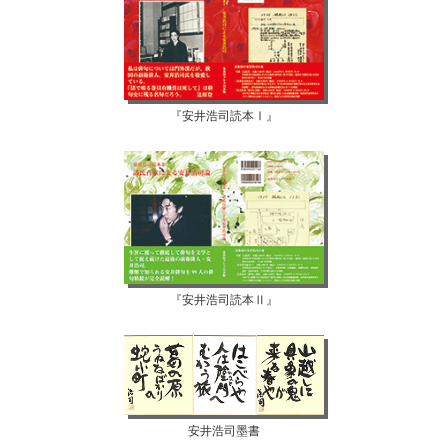
『安井浩司読本Ⅰ』
『安井浩司読本Ⅱ』
安井浩司墨書