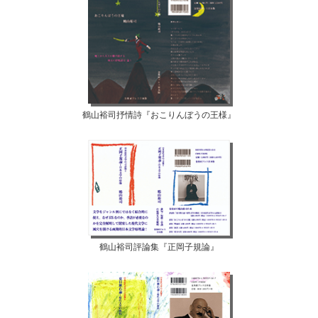
鶴山裕司抒情詩『おこりんぼうの王様』
鶴山裕司評論集『正岡子規論』