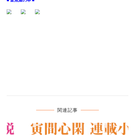
■ 金魚屋の本 ■
関連記事