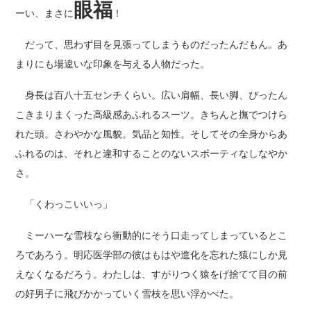
眼福
ーい、まさに
！
だって、思わず目を見張ってしまうものだったんだもん。あ
まりにも場違いな印象を与える人物だった。
身長は百八十五センチくらい。広い肩幅、長い脚、ぴったん
こきまりまくった高級感あふれるスーツ。きちんと撫でつけら
れた頭。さわやかな風貌。気品と知性。そしてその全身からあ
ふれるのは、それと違和することのないスポーティなしなやか
さ。
「くわっこいいっ」
ミーハーな雪枝なら衝動的にそう口走ってしまっているとこ
ろであろう。明応医学部の彼はもはや進化を忘れた猿にしか見
えなくなるだろう。わたしは、すがりつく猿をげ捨てて目の前
の好男子に飛びかかっていく雪枝を思い浮かべた。