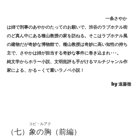
一条さやか
は姉で刑事のあやかのたってのお願いで、渋谷のラブホテル街
のど真ん中にある種山教授の家を訪ねる。そこはラブホテル風
の建物だが奇妙な博物館で、種山教授は奇妙に高い知性の持ち
主で、さやかは姉が担当する奇妙な事件に巻き込まれ･･･。
純文学からホラー小説、文明批評も手がけるマルチジャンル作
家による、かる～くて重いラノベ小説！
by 遠藤徹
コピ・ルアク
（七）
象の胸
（前編）