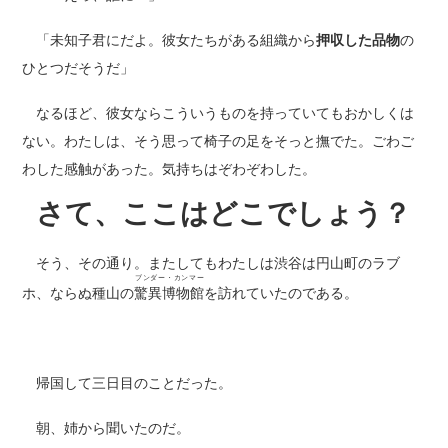
「未知子君にだよ。彼女たちがある組織から
押収した品物
の
ひとつだそうだ」
なるほど、彼女ならこういうものを持っていてもおかしくは
ない。わたしは、そう思って椅子の足をそっと撫でた。ごわご
わした感触があった。気持ちはぞわぞわした。
さて、ここはどこでしょう？
そう、その通り。またしてもわたしは渋谷は円山町のラブ
ブンダー・カンマー
ホ、ならぬ種山の
驚異博物館
を訪れていたのである。
帰国して三日目のことだった。
朝、姉から聞いたのだ。