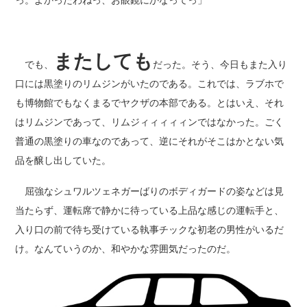
っ。よかったわねっ、お眼鏡にかなってっ」
またしても
でも、
だった。そう、今日もまた入り
口には黒塗りのリムジンがいたのである。これでは、ラブホで
も博物館でもなくまるでヤクザの本部である。とはいえ、それ
はリムジンであって、リムジィィィィィンではなかった。ごく
普通の黒塗りの車なのであって、逆にそれがそこはかとない気
品を醸し出していた。
屈強なシュワルツェネガーばりのボディガードの姿などは見
当たらず、運転席で静かに待っている上品な感じの運転手と、
入り口の前で待ち受けている執事チックな初老の男性がいるだ
け。なんていうのか、和やかな雰囲気だったのだ。