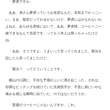
「
夢虎
ですか」
ああ、弟さん夢虎っていうお名前なんだ。名前までかっこい
い。まあ、龍宏だってわるかないけど、夢虎にはかなわないわ
よねえ、あらゆる意味において。ああ、夢虎様、コーヒーご一
緒できるなんて光栄です。ってもう本人は帰っちゃったけど
ね。
「ああ、そうですよ。うまいって言ってくれました。製法を
話したら笑ってましたけど」
「製法？ ってどういうことです」
種山の口調に、不吉な予感がふいに沸き起こった。それは、
好調なピッチングを続けていた先発投手が、不意に肩にいやな
痛みを感じる瞬間に似ていた。のではないだろうか。
「普通のコーヒーじゃないんですか、これ」