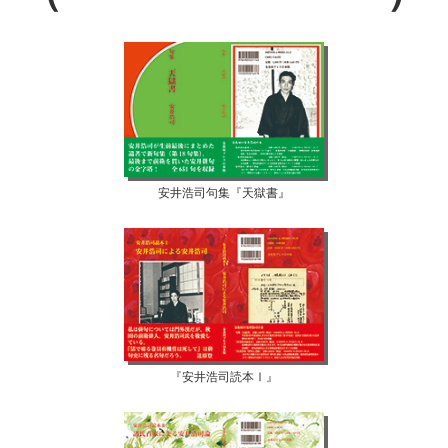
安井浩司句集『天獄書』
『安井浩司読本Ⅰ』