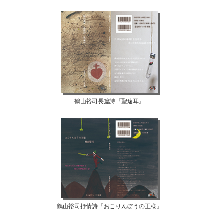
鶴山裕司長篇詩『聖遠耳』
鶴山裕司抒情詩『おこりんぼうの王様』