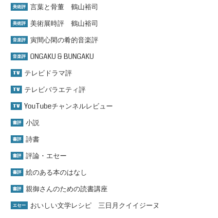
言葉と骨董 鶴山裕司
美術評
美術展時評 鶴山裕司
美術評
寅間心閑の肴的音楽評
音楽評
ONGAKU & BUNGAKU
音楽評
テレビドラマ評
TV
テレビバラエティ評
TV
YouTubeチャンネルレビュー
TV
小説
書評
詩書
書評
評論・エセー
書評
絵のある本のはなし
書評
親御さんのための読書講座
書評
おいしい文学レシピ 三日月クイイジーヌ
エセー