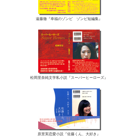
遠藤徹『幸福のゾンビ ゾンビ短編集』
松岡里奈純文学私小説『スーパーヒーローズ』
原里実恋愛小説『佐藤くん、大好き』