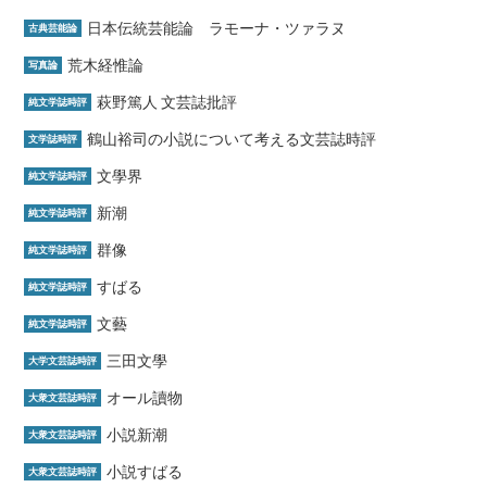
日本伝統芸能論 ラモーナ・ツァラヌ
古典芸能論
荒木経惟論
写真論
萩野篤人 文芸誌批評
純文学誌時評
鶴山裕司の小説について考える文芸誌時評
文学誌時評
文學界
純文学誌時評
新潮
純文学誌時評
群像
純文学誌時評
すばる
純文学誌時評
文藝
純文学誌時評
三田文學
大学文芸誌時評
オール讀物
大衆文芸誌時評
小説新潮
大衆文芸誌時評
小説すばる
大衆文芸誌時評