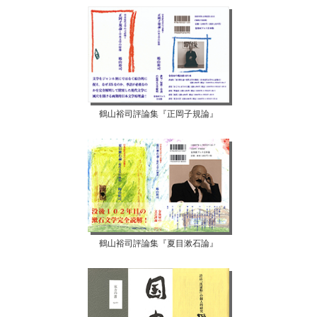
鶴山裕司評論集『正岡子規論』
鶴山裕司評論集『夏目漱石論』