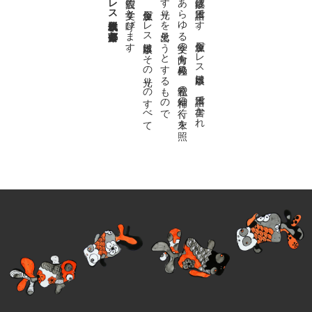
金魚屋プレス日本版代表 齋藤都
。
私達の
故郷は
日本語で
す
。
金魚屋プ
レ
ス
日本版は
、
日本語で
書か
れ
る
あ
ら
ゆ
る
文学の
方向を
見極め
、
私達の
精神の
行く
末を
照
ら
す
光り
を
見出そ
う
と
す
る
も
の
で
す
。
金魚屋プ
レ
ス
日本版は
そ
の
光り
の
す
べ
て
を
広義の
文学と
呼び
ま
す