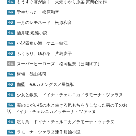
もうすぐ幕が開く 大畑ゆかり原案 寅間心閑作
小説
学生だった 松原和音
小説
一月のレモネード 松原和音
小説
酒井聡 短編小説
小説
小説四角い海 ケニー敏江
小説
ふうらり、ゆれる 片島麦子
小説
スーパーヒーローズ 松岡里奈（公開終了）
小説
横領 鶴山裕司
小説
伽藍 e.e.カミングズ／星隆弘
小説
少女と銀狐 ドイナ・チェルニカ／ラモーナ・ツァラヌ
小説
実のにがい桜の木と生きる気もちをうしなった男の子のお
小説
話 ドイナ・チェルニカ／ラモーナ・ツァラヌ
渡り鳥 ドイナ・チェルニカ／ラモーナ・ツァラヌ
小説
ラモーナ・ツァラヌ連作短編小説
小説