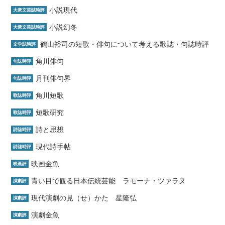
小説現代
大衆文芸誌時評
小説幻冬
大衆文芸誌時評
鶴山裕司の短歌・俳句について考える歌誌・句誌時評
文学誌時評
角川俳句
句誌時評
月刊俳句界
句誌時評
角川短歌
歌誌時評
短歌研究
歌誌時評
詩と思想
詩誌時評
現代詩手帖
詩誌時評
映画金魚
映画評
青い目で観る日本伝統芸能 ラモーナ・ツァラヌ
演劇評
現代演劇の見（せ）かた 星隆弘
演劇評
演劇金魚
演劇評