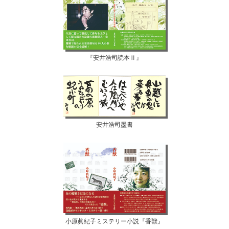
『安井浩司読本Ⅱ』
安井浩司墨書
小原眞紀子ミステリー小説『香獣』