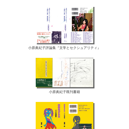
小原眞紀子評論集『文学とセクシュアリティ』
小原眞紀子既刊書籍