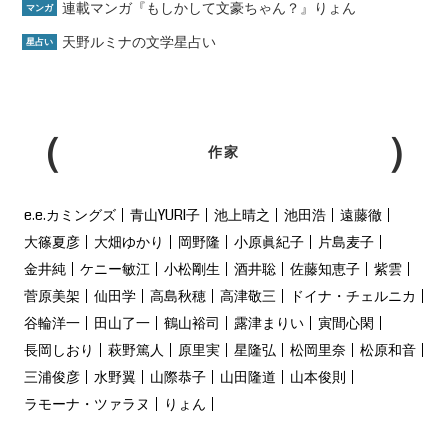
連載マンガ『もしかして文豪ちゃん？』りょん
マンガ
天野ルミナの文学星占い
星占い
作家
e.e.カミングズ
青山YURI子
池上晴之
池田浩
遠藤徹
大篠夏彦
大畑ゆかり
岡野隆
小原眞紀子
片島麦子
金井純
ケニー敏江
小松剛生
酒井聡
佐藤知恵子
紫雲
菅原美架
仙田学
高島秋穂
高津敬三
ドイナ・チェルニカ
谷輪洋一
田山了一
鶴山裕司
露津まりい
寅間心閑
長岡しおり
萩野篤人
原里実
星隆弘
松岡里奈
松原和音
三浦俊彦
水野翼
山際恭子
山田隆道
山本俊則
ラモーナ・ツァラヌ
りょん