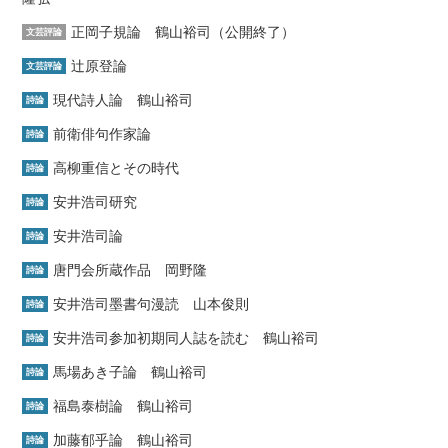
正岡子規論 鶴山裕司（公開終了）
文芸評論
辻原登論
文芸評論
現代詩人論 鶴山裕司
詩論
前衛俳句作家論
詩論
高柳重信とその時代
詩論
安井浩司研究
詩論
安井浩司論
詩論
唐門会所蔵作品 岡野隆
詩論
安井浩司墨書句漫読 山本俊則
詩論
安井浩司参加初期同人誌を読む 鶴山裕司
詩論
馬場あき子論 鶴山裕司
詩論
福島泰樹論 鶴山裕司
詩論
加藤郁乎論 鶴山裕司
詩論