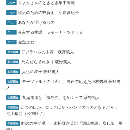
りょんさんのときどき集中連載
エセー
詩人のための投資術 小原眞紀子
エセー
あなたが泣けるもの
エセー
交差する物語 ラモーナ・ツァラヌ
エセー
金魚エセー
エセー
アブラハムの末裔 萩野篤人
文芸評論
死んだらそれきり 萩野篤人
文芸評論
人生の梯子 萩野篤人
文芸評論
モーツァルトの〈声〉、裏声で応えた小林秀雄 萩野篤
文芸評論
人
九鬼周造と「偶然性」をめぐって 萩野篤人
文芸評論
いつの日か、ロックはザ・バンドのものとなるだろう
文芸評論
池上晴之（公開終了）
翻訳の中間溝――末松謙澄英訳『源氏物語』戻し訳 星
文芸評論
隆弘