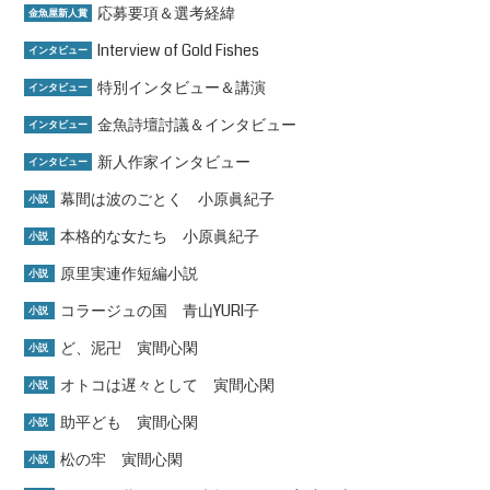
応募要項＆選考経緯
金魚屋新人賞
Interview of Gold Fishes
インタビュー
特別インタビュー＆講演
インタビュー
金魚詩壇討議＆インタビュー
インタビュー
新人作家インタビュー
インタビュー
幕間は波のごとく 小原眞紀子
小説
本格的な女たち 小原眞紀子
小説
原里実連作短編小説
小説
コラージュの国 青山YURI子
小説
ど、泥卍 寅間心閑
小説
オトコは遅々として 寅間心閑
小説
助平ども 寅間心閑
小説
松の牢 寅間心閑
小説