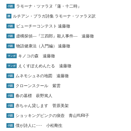
ラモーナ・ツァラヌ『蓮・十二時』
小説
ルチアン・ブラガ詩集 ラモーナ・ツァラヌ訳
詩
ビューチーコンテスト 遠藤徹
小説
虚構探偵―『三四郎』殺人事件― 遠藤徹
小説
物語健康法（入門編） 遠藤徹
小説
キノコの森 遠藤徹
マンガ
えくすぽえめんたる 遠藤徹
マンガ
ムネモシュネの地図 遠藤徹
小説
クローンスクール 紫雲
小説
春の墓標 萩野篤人
小説
赤ちゃん貸します 菅原美架
小説
ショッキングピンクの痰壺 青山YURI子
小説
僕が詩人に･･･ 小松剛生
小説