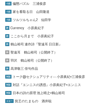
偏態パズル 三浦俊彦
小説
家を看取る日 山田隆道
小説
ツルツルちゃん2 仙田学
小説
Currency 小原眞紀子
詩
ここから月まで 小原眞紀子
詩
鶴山裕司 連作詩『聖遠耳 日日新』
詩
聖遠耳 鶴山裕司（公開終了）
詩
羽沢 鶴山裕司（公開終了）
詩
高津敬三 俳句作品
詩
トーク@セクシュアリティ― 小原眞紀×三浦俊彦
対話
対話『エンニスの誘惑』小原眞紀子×エンニス
対話
日本の詩の原理 池上晴之×鶴山裕司
対話
貧乏のたまもの 酒井聡
エセー