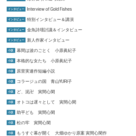
Interview of Gold Fishes
インタビュー
特別インタビュー＆講演
インタビュー
金魚詩壇討議＆インタビュー
インタビュー
新人作家インタビュー
インタビュー
幕間は波のごとく 小原眞紀子
小説
本格的な女たち 小原眞紀子
小説
原里実連作短編小説
小説
コラージュの国 青山YURI子
小説
ど、泥卍 寅間心閑
小説
オトコは遅々として 寅間心閑
小説
助平ども 寅間心閑
小説
松の牢 寅間心閑
小説
もうすぐ幕が開く 大畑ゆかり原案 寅間心閑作
小説