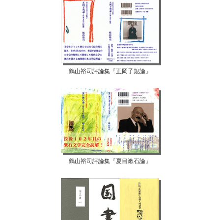
鶴山裕司評論集『正岡子規論』
鶴山裕司評論集『夏目漱石論』