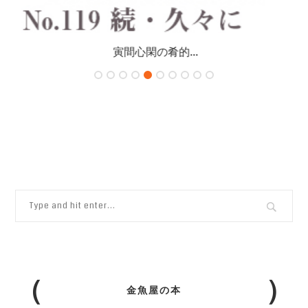
寅間心閑の肴的...
金魚屋の本