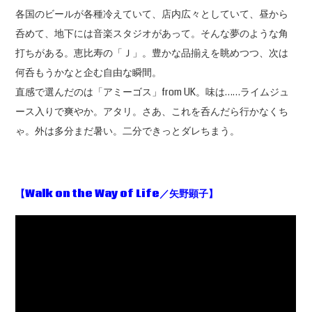
各国のビールが各種冷えていて、店内広々としていて、昼から
呑めて、地下には音楽スタジオがあって。そんな夢のような角
打ちがある。恵比寿の「Ｊ」。豊かな品揃えを眺めつつ、次は
何呑もうかなと企む自由な瞬間。
直感で選んだのは「アミーゴス」from UK。味は……ライムジュ
ース入りで爽やか。アタリ。さあ、これを呑んだら行かなくち
ゃ。外は多分まだ暑い。二分できっとダレちまう。
【Walk on the Way of Life
／矢野顕子】