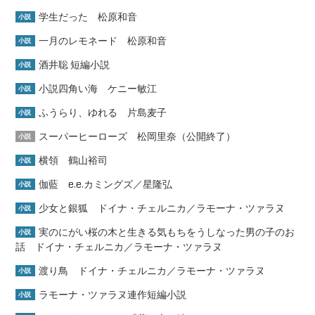
学生だった 松原和音
小説
一月のレモネード 松原和音
小説
酒井聡 短編小説
小説
小説四角い海 ケニー敏江
小説
ふうらり、ゆれる 片島麦子
小説
スーパーヒーローズ 松岡里奈（公開終了）
小説
横領 鶴山裕司
小説
伽藍 e.e.カミングズ／星隆弘
小説
少女と銀狐 ドイナ・チェルニカ／ラモーナ・ツァラヌ
小説
実のにがい桜の木と生きる気もちをうしなった男の子のお
小説
話 ドイナ・チェルニカ／ラモーナ・ツァラヌ
渡り鳥 ドイナ・チェルニカ／ラモーナ・ツァラヌ
小説
ラモーナ・ツァラヌ連作短編小説
小説