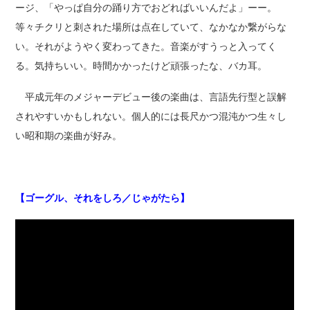
ージ、「やっぱ自分の踊り方でおどればいいんだよ」ーー。
等々チクリと刺された場所は点在していて、なかなか繋がらな
い。それがようやく変わってきた。音楽がすうっと入ってく
る。気持ちいい。時間かかったけど頑張ったな、バカ耳。
平成元年のメジャーデビュー後の楽曲は、言語先行型と誤解
されやすいかもしれない。個人的には長尺かつ混沌かつ生々し
い昭和期の楽曲が好み。
【ゴーグル、それをしろ／じゃがたら】