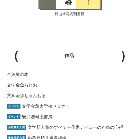
鶴山裕司既刊書籍
作品
金魚屋の本
文学金魚らじお
文学金魚ちゃんねる
文学金魚大学校セミナー
イベント
安井浩司墨書展
イベント
文学新人賞のすべて―作家デビューのための心得
金魚屋新人賞
応募要項＆選考経緯
金魚屋新人賞