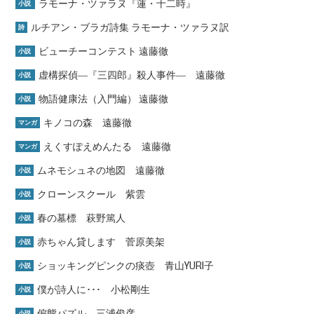
ラモーナ・ツァラヌ『蓮・十二時』
小説
ルチアン・ブラガ詩集 ラモーナ・ツァラヌ訳
詩
ビューチーコンテスト 遠藤徹
小説
虚構探偵―『三四郎』殺人事件― 遠藤徹
小説
物語健康法（入門編） 遠藤徹
小説
キノコの森 遠藤徹
マンガ
えくすぽえめんたる 遠藤徹
マンガ
ムネモシュネの地図 遠藤徹
小説
クローンスクール 紫雲
小説
春の墓標 萩野篤人
小説
赤ちゃん貸します 菅原美架
小説
ショッキングピンクの痰壺 青山YURI子
小説
僕が詩人に･･･ 小松剛生
小説
偏態パズル 三浦俊彦
小説