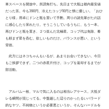
車スペースを開放中。所謂角打ち。先日まで大瓶は都内最安値
だった筈。今も390円、冷えたコップ10円と懐に優しい。「おひ
とり様」用卓にドンと瓶を置いて手酌。周りの諸先輩がたの話
に感心したり呆れたり。そうこうしているうちに、もう一本。
再びドンと瓶を置き、２つ並んだ北極星。コップ代は免除、肴
も頼まず星を呑む。欲しいものだけ。バランスが悪い、という
背徳。
此方にはネコちゃんもいるが、あまりお会いできない。今日
もご挨拶できず。二つの赤星片付け、コップを返却するまでが
部活動。
アルバム一枚、マルで気に入るのは相当レアケース。大抵ダ
レる瞬間が混じってる。中盤越した辺りのかったるいバラード
的なヤツ。不純物というか必要悪というか。そんなハードルを