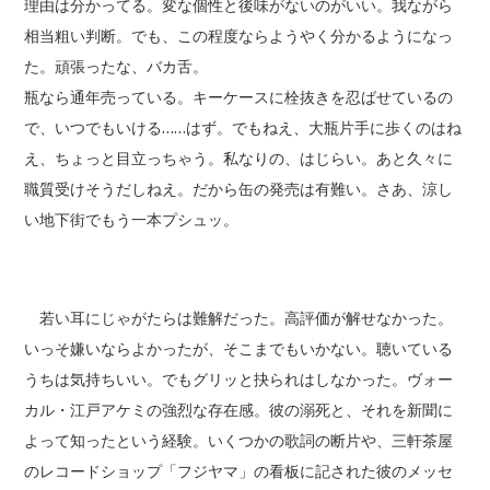
理由は分かってる。変な個性と後味がないのがいい。我ながら
相当粗い判断。でも、この程度ならようやく分かるようになっ
た。頑張ったな、バカ舌。
瓶なら通年売っている。キーケースに栓抜きを忍ばせているの
で、いつでもいける……はず。でもねえ、大瓶片手に歩くのはね
え、ちょっと目立っちゃう。私なりの、はじらい。あと久々に
職質受けそうだしねえ。だから缶の発売は有難い。さあ、涼し
い地下街でもう一本プシュッ。
若い耳にじゃがたらは難解だった。高評価が解せなかった。
いっそ嫌いならよかったが、そこまでもいかない。聴いている
うちは気持ちいい。でもグリッと抉られはしなかった。ヴォー
カル・江戸アケミの強烈な存在感。彼の溺死と、それを新聞に
よって知ったという経験。いくつかの歌詞の断片や、三軒茶屋
のレコードショップ「フジヤマ」の看板に記された彼のメッセ