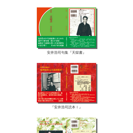
安井浩司句集『天獄書』
『安井浩司読本Ⅰ』