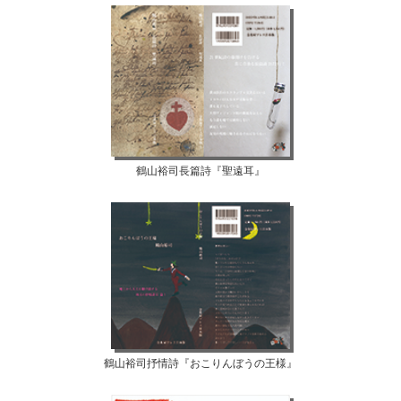
鶴山裕司長篇詩『聖遠耳』
鶴山裕司抒情詩『おこりんぼうの王様』