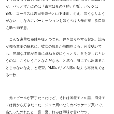
が、パッと浮かぶのは『東京は夜の７時』(‘79)。バックは
YMO、コーラスは吉田美奈子と山下達郎。ええ、悪くなりよう
がない。ちなみにパーカッションを叩くのは大作曲家・浜口庫
之助の御子息。
こんな豪華な布陣を従えつつも、弾き語りをする贅沢。誰も
が知る童謡の解釈に、彼女の凄みが垣間見える。何度聴いて
も、豊潤な才能が自由に跳ねる姿にうっとり。音を楽しむとい
うのは、こういうことなんだなあ、と感心。誰にでも出来るこ
とじゃないなあ、と絶望。YMOのリズム隊の魅力も再発見でき
る一枚。
元々ビールが苦手だったけど、それは国産モノの話。海外モ
ノは昔から好きだった。ジャケ買いならぬパッケージ買いで、
当たった外れたと一喜一憂。好みは薄味か甘いヤツ。