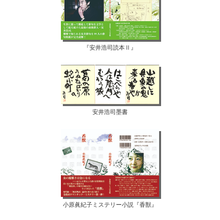
『安井浩司読本Ⅱ』
安井浩司墨書
小原眞紀子ミステリー小説『香獣』