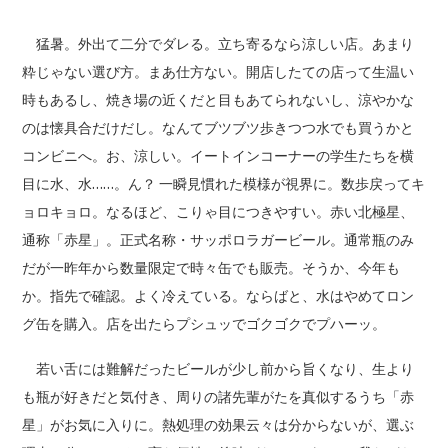
猛暑。外出て二分でダレる。立ち寄るなら涼しい店。あまり
粋じゃない選び方。まあ仕方ない。開店したての店って生温い
時もあるし、焼き場の近くだと目もあてられないし、涼やかな
のは懐具合だけだし。なんてブツブツ歩きつつ水でも買うかと
コンビニへ。お、涼しい。イートインコーナーの学生たちを横
目に水、水……。ん？ 一瞬見慣れた模様が視界に。数歩戻ってキ
ョロキョロ。なるほど、こりゃ目につきやすい。赤い北極星、
通称「赤星」。正式名称・サッポロラガービール。通常瓶のみ
だが一昨年から数量限定で時々缶でも販売。そうか、今年も
か。指先で確認。よく冷えている。ならばと、水はやめてロン
グ缶を購入。店を出たらプシュッでゴクゴクでプハーッ。
若い舌には難解だったビールが少し前から旨くなり、生より
も瓶が好きだと気付き、周りの諸先輩がたを真似するうち「赤
星」がお気に入りに。熱処理の効果云々は分からないが、選ぶ