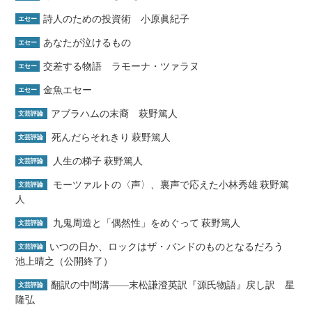
詩人のための投資術 小原眞紀子
エセー
あなたが泣けるもの
エセー
交差する物語 ラモーナ・ツァラヌ
エセー
金魚エセー
エセー
アブラハムの末裔 萩野篤人
文芸評論
死んだらそれきり 萩野篤人
文芸評論
人生の梯子 萩野篤人
文芸評論
モーツァルトの〈声〉、裏声で応えた小林秀雄 萩野篤
文芸評論
人
九鬼周造と「偶然性」をめぐって 萩野篤人
文芸評論
いつの日か、ロックはザ・バンドのものとなるだろう
文芸評論
池上晴之（公開終了）
翻訳の中間溝――末松謙澄英訳『源氏物語』戻し訳 星
文芸評論
隆弘