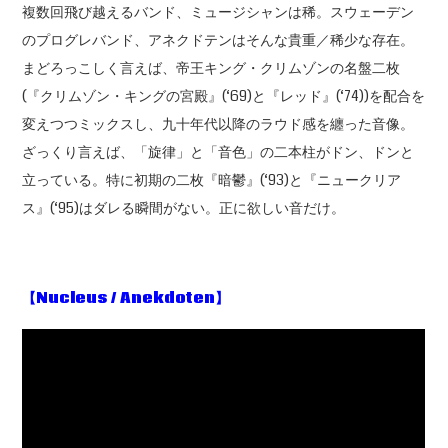
複数回飛び越えるバンド、ミュージシャンは稀。スウェーデン
のプログレバンド、アネクドテンはそんな貴重／稀少な存在。
まどろっこしく言えば、帝王キング・クリムゾンの名盤二枚
(『クリムゾン・キングの宮殿』(‘69)と『レッド』(‘74))を配合を
変えつつミックスし、九十年代以降のラウド感を纏った音像。
ざっくり言えば、「旋律」と「音色」の二本柱がドン、ドンと
立っている。特に初期の二枚『暗鬱』(‘93)と『ニュークリア
ス』(‘95)はダレる瞬間がない。正に欲しい音だけ。
【Nucleus / Anekdoten
】