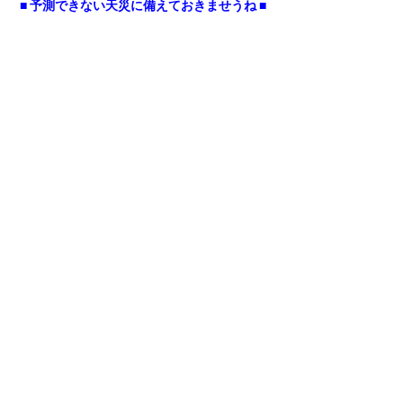
■ 予測できない天災に備えておきませうね ■