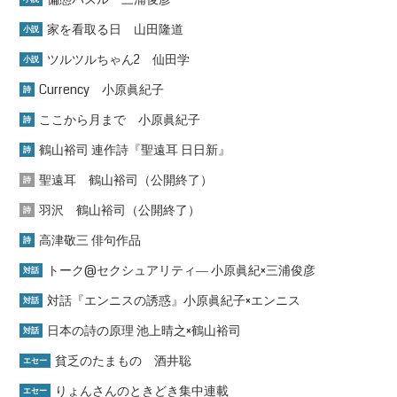
家を看取る日 山田隆道
小説
ツルツルちゃん2 仙田学
小説
Currency 小原眞紀子
詩
ここから月まで 小原眞紀子
詩
鶴山裕司 連作詩『聖遠耳 日日新』
詩
聖遠耳 鶴山裕司（公開終了）
詩
羽沢 鶴山裕司（公開終了）
詩
高津敬三 俳句作品
詩
トーク@セクシュアリティ― 小原眞紀×三浦俊彦
対話
対話『エンニスの誘惑』小原眞紀子×エンニス
対話
日本の詩の原理 池上晴之×鶴山裕司
対話
貧乏のたまもの 酒井聡
エセー
りょんさんのときどき集中連載
エセー