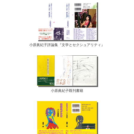
小原眞紀子評論集『文学とセクシュアリティ』
小原眞紀子既刊書籍