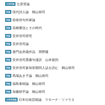
辻原登論
文芸評論
現代詩人論 鶴山裕司
詩論
前衛俳句作家論
詩論
高柳重信とその時代
詩論
安井浩司研究
詩論
安井浩司論
詩論
唐門会所蔵作品 岡野隆
詩論
安井浩司墨書句漫読 山本俊則
詩論
安井浩司参加初期同人誌を読む 鶴山裕司
詩論
馬場あき子論 鶴山裕司
詩論
福島泰樹論 鶴山裕司
詩論
加藤郁乎論 鶴山裕司
詩論
日本伝統芸能論 ラモーナ・ツァラヌ
古典芸能論