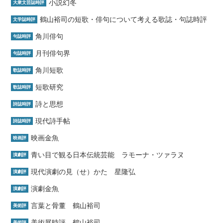
小説幻冬
大衆文芸誌時評
鶴山裕司の短歌・俳句について考える歌誌・句誌時評
文学誌時評
角川俳句
句誌時評
月刊俳句界
句誌時評
角川短歌
歌誌時評
短歌研究
歌誌時評
詩と思想
詩誌時評
現代詩手帖
詩誌時評
映画金魚
映画評
青い目で観る日本伝統芸能 ラモーナ・ツァラヌ
演劇評
現代演劇の見（せ）かた 星隆弘
演劇評
演劇金魚
演劇評
言葉と骨董 鶴山裕司
美術評
美術展時評 鶴山裕司
美術評