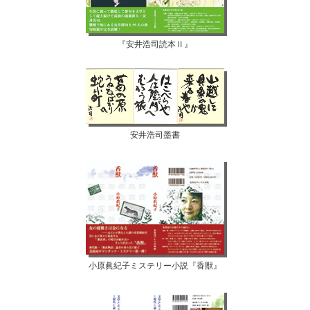
『安井浩司読本Ⅱ』
安井浩司墨書
小原眞紀子ミステリー小説『香獣』