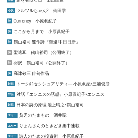
ツルツルちゃん2 仙田学
小説
Currency 小原眞紀子
詩
ここから月まで 小原眞紀子
詩
鶴山裕司 連作詩『聖遠耳 日日新』
詩
聖遠耳 鶴山裕司（公開終了）
詩
羽沢 鶴山裕司（公開終了）
詩
高津敬三 俳句作品
詩
トーク@セクシュアリティ― 小原眞紀×三浦俊彦
対話
対話『エンニスの誘惑』小原眞紀子×エンニス
対話
日本の詩の原理 池上晴之×鶴山裕司
対話
貧乏のたまもの 酒井聡
エセー
りょんさんのときどき集中連載
エセー
詩人のための投資術 小原眞紀子
エセー