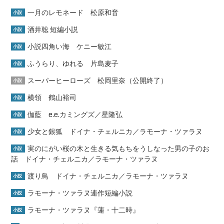
一月のレモネード 松原和音
小説
酒井聡 短編小説
小説
小説四角い海 ケニー敏江
小説
ふうらり、ゆれる 片島麦子
小説
スーパーヒーローズ 松岡里奈（公開終了）
小説
横領 鶴山裕司
小説
伽藍 e.e.カミングズ／星隆弘
小説
少女と銀狐 ドイナ・チェルニカ／ラモーナ・ツァラヌ
小説
実のにがい桜の木と生きる気もちをうしなった男の子のお
小説
話 ドイナ・チェルニカ／ラモーナ・ツァラヌ
渡り鳥 ドイナ・チェルニカ／ラモーナ・ツァラヌ
小説
ラモーナ・ツァラヌ連作短編小説
小説
ラモーナ・ツァラヌ『蓮・十二時』
小説