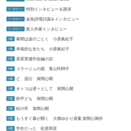
特別インタビュー＆講演
インタビュー
金魚詩壇討議＆インタビュー
インタビュー
新人作家インタビュー
インタビュー
幕間は波のごとく 小原眞紀子
小説
本格的な女たち 小原眞紀子
小説
原里実連作短編小説
小説
コラージュの国 青山YURI子
小説
ど、泥卍 寅間心閑
小説
オトコは遅々として 寅間心閑
小説
助平ども 寅間心閑
小説
松の牢 寅間心閑
小説
もうすぐ幕が開く 大畑ゆかり原案 寅間心閑作
小説
学生だった 松原和音
小説