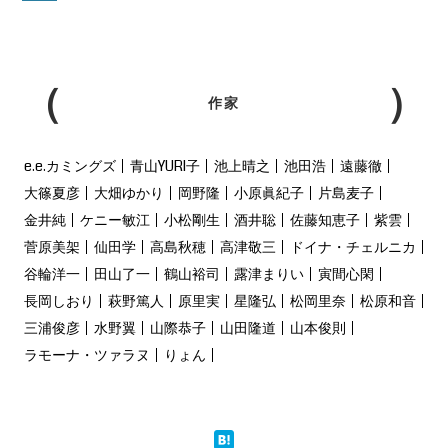
作家
e.e.カミングズ
青山YURI子
池上晴之
池田浩
遠藤徹
大篠夏彦
大畑ゆかり
岡野隆
小原眞紀子
片島麦子
金井純
ケニー敏江
小松剛生
酒井聡
佐藤知恵子
紫雲
菅原美架
仙田学
高島秋穂
高津敬三
ドイナ・チェルニカ
谷輪洋一
田山了一
鶴山裕司
露津まりい
寅間心閑
長岡しおり
萩野篤人
原里実
星隆弘
松岡里奈
松原和音
三浦俊彦
水野翼
山際恭子
山田隆道
山本俊則
ラモーナ・ツァラヌ
りょん