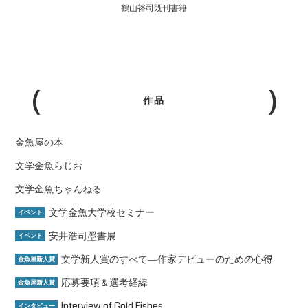
鶴山裕司既刊書籍
作品
金魚屋の本
文学金魚らじお
文学金魚ちゃんねる
文学金魚大学校セミナー
イベント
安井浩司墨書展
イベント
文学新人賞のすべて―作家デビューのための心得
金魚屋新人賞
応募要項＆選考経緯
金魚屋新人賞
Interview of Gold Fishes
インタビュー