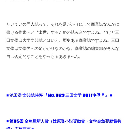
たいていの同人誌って、それを足がかりにして商業誌なんかに
書ける作家へと〝出世〟するための踏み台ですよね。だけど三
田文學は大学文芸誌とはいえ、歴史ある商業誌ですよね。三田
文學は文學界への足がかりなのかな。商業誌の編集部がそんな
自己否定的なことをやっちゃあきまへん。
■
池田浩
文芸誌時評
『No.023
三田文学 2017
冬季号』 ■
■
第05
回
金魚屋新人賞（辻原登小説奨励賞・文学金魚奨励賞共