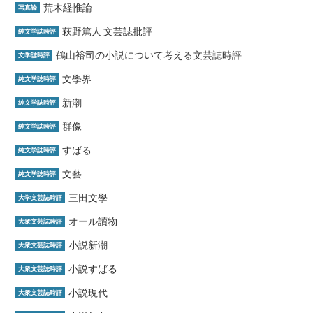
荒木経惟論
写真論
萩野篤人 文芸誌批評
純文学誌時評
鶴山裕司の小説について考える文芸誌時評
文学誌時評
文學界
純文学誌時評
新潮
純文学誌時評
群像
純文学誌時評
すばる
純文学誌時評
文藝
純文学誌時評
三田文學
大学文芸誌時評
オール讀物
大衆文芸誌時評
小説新潮
大衆文芸誌時評
小説すばる
大衆文芸誌時評
小説現代
大衆文芸誌時評