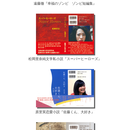
遠藤徹『幸福のゾンビ ゾンビ短編集』
松岡里奈純文学私小説『スーパーヒーローズ』
原里実恋愛小説『佐藤くん、大好き』