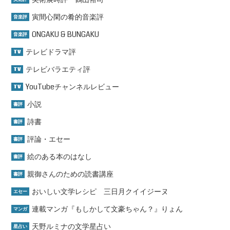
寅間心閑の肴的音楽評
音楽評
ONGAKU & BUNGAKU
音楽評
テレビドラマ評
TV
テレビバラエティ評
TV
YouTubeチャンネルレビュー
TV
小説
書評
詩書
書評
評論・エセー
書評
絵のある本のはなし
書評
親御さんのための読書講座
書評
おいしい文学レシピ 三日月クイイジーヌ
エセー
連載マンガ『もしかして文豪ちゃん？』りょん
マンガ
天野ルミナの文学星占い
星占い