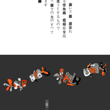
私達の
故郷は
日本語で
す
。
金魚屋プ
レ
ス
日本版は
、
日本語で
書か
れ
る
あ
ら
ゆ
る
文学の
方向を
見極め
、
私達の
精神の
行く
末を
照
ら
す
光り
を
見出そ
う
と
す
る
も
の
で
す
。
金魚屋プ
レ
ス
日本版は
そ
の
光り
の
す
べ
て
を
広義の
文学と
呼び
ま
す
金魚屋BOOK SHOP