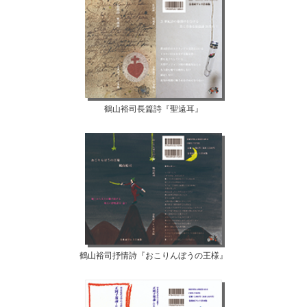
鶴山裕司長篇詩『聖遠耳』
鶴山裕司抒情詩『おこりんぼうの王様』