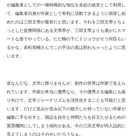
が編集者としての一種特権的な地位を未必の故意として利用し
て、編集者自身が作家として有利に活動できるように画策し始
めたのは三田文學が最初だと思います。それを三田文學とちょ
っとした提携関係にある文學界が、三田文學よりも遙かにスマ
ートな形でやっている。ただ柳の下にドジョウがそう何匹もい
るかな。若松英輔さんでこの手法の底は割れちゃったように思
います。
逆なんだな。文学に限りませんが、創作の世界は作家で支えら
れています。作家が本当に優秀なら、その優秀さを編集にも振
り向けて、文学ジャーナリズムを活性化することも可能だと思
います。だけど並みか並み以下の能力しか持っていない作家が
編集に手を出すと、雑誌を自分と仲間たちを目立たせるための
翼賛機関にしてしまう傾向がある。今の三田文學が同人誌的に
見えてしまうのはそのせいだろうなぁ。