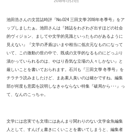
2018年1月21日
池田浩さんの文芸誌時評『No.024 三田文學 2018年冬季号』をア
ップしましたぁ。池田さんは『雑誌をわざわざ出すほどの社会
的ヴィジョン、ましてや文学的見識といったものがあるように
見えない』『文学の矛盾はいまや相当に低次元なものになって
いて、この激動の世の中で、既成の文学的なるものにどっぷり
漬かっていられるのは、やはり呑気な立場の人々しかない』と
厳しいことを書いておられます。石川も『三田文學 冬季号』を
チラチラ読みましたけど、まあ素人臭いのは確かですね。編集
部が何度も意図を説明しなきゃならない特集『破局から･･･』っ
て、なんのこっちゃ。
文学には忠実でも文壇にはあんまり関わりのない文学金魚編集
人として、すんげぇ書きにくいことを書いてしまうと、編集者