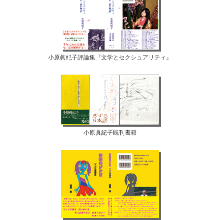
小原眞紀子評論集『文学とセクシュアリティ』
小原眞紀子既刊書籍