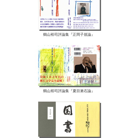
鶴山裕司評論集『正岡子規論』
鶴山裕司評論集『夏目漱石論』