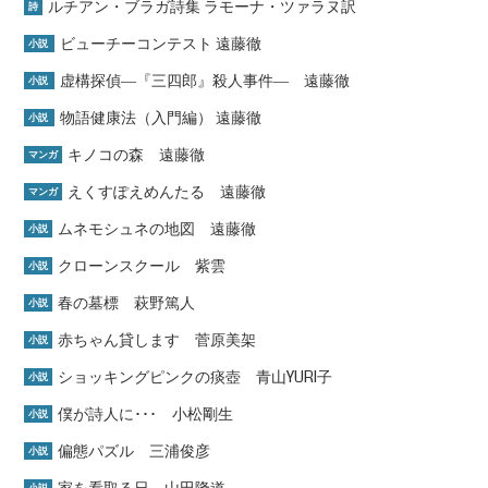
ルチアン・ブラガ詩集 ラモーナ・ツァラヌ訳
詩
ビューチーコンテスト 遠藤徹
小説
虚構探偵―『三四郎』殺人事件― 遠藤徹
小説
物語健康法（入門編） 遠藤徹
小説
キノコの森 遠藤徹
マンガ
えくすぽえめんたる 遠藤徹
マンガ
ムネモシュネの地図 遠藤徹
小説
クローンスクール 紫雲
小説
春の墓標 萩野篤人
小説
赤ちゃん貸します 菅原美架
小説
ショッキングピンクの痰壺 青山YURI子
小説
僕が詩人に･･･ 小松剛生
小説
偏態パズル 三浦俊彦
小説
家を看取る日 山田隆道
小説