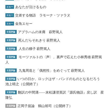
あなたが泣けるもの
エセー
交差する物語 ラモーナ・ツァラヌ
エセー
金魚エセー
エセー
アブラハムの末裔 萩野篤人
文芸評論
死んだらそれきり 萩野篤人
文芸評論
人生の梯子 萩野篤人
文芸評論
モーツァルトの〈声〉、裏声で応えた小林秀雄 萩野篤
文芸評論
人
九鬼周造と「偶然性」をめぐって 萩野篤人
文芸評論
いつの日か、ロックはザ・バンドのものとなるだろう
文芸評論
池上晴之（公開終了）
翻訳の中間溝――末松謙澄英訳『源氏物語』戻し訳 星
文芸評論
隆弘
正岡子規論 鶴山裕司（公開終了）
文芸評論