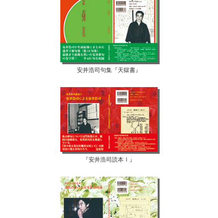
安井浩司句集『天獄書』
『安井浩司読本Ⅰ』