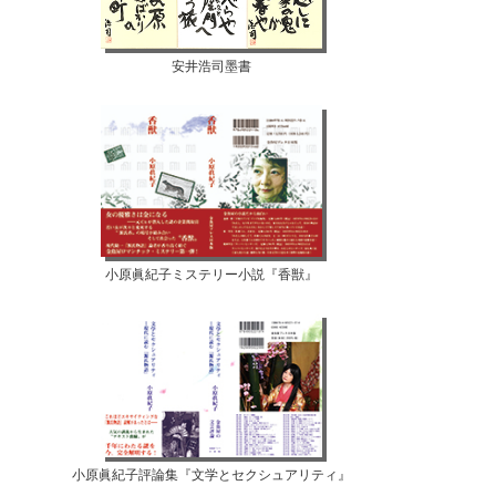
安井浩司墨書
小原眞紀子ミステリー小説『香獣』
小原眞紀子評論集『文学とセクシュアリティ』