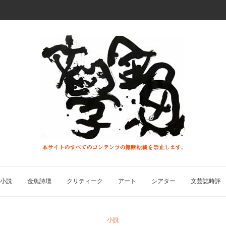
小説
金魚詩壇
クリティーク
アート
シアター
文芸誌時評
小説