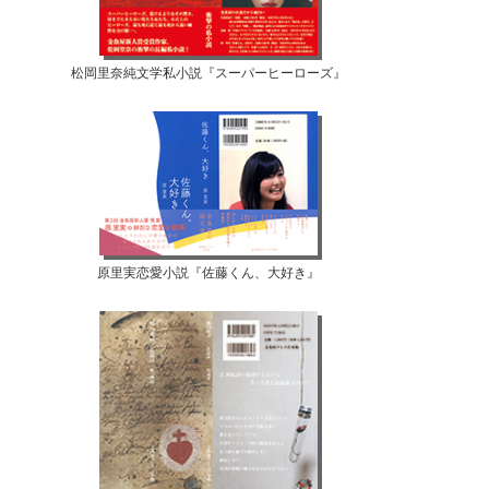
松岡里奈純文学私小説『スーパーヒーローズ』
原里実恋愛小説『佐藤くん、大好き』