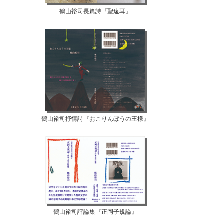
鶴山裕司長篇詩『聖遠耳』
鶴山裕司抒情詩『おこりんぼうの王様』
鶴山裕司評論集『正岡子規論』