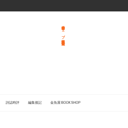
総合文学ウェブ情報誌 文学金魚
詩誌時評
編集後記
金魚屋 BOOK SHOP