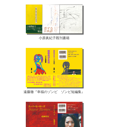
小原眞紀子既刊書籍
遠藤徹『幸福のゾンビ ゾンビ短編集』