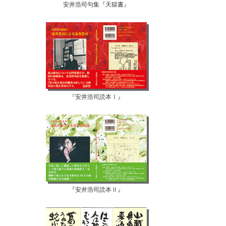
安井浩司句集『天獄書』
『安井浩司読本Ⅰ』
『安井浩司読本Ⅱ』