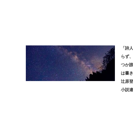
「詩
らず、
つか
は書
辻原
小説