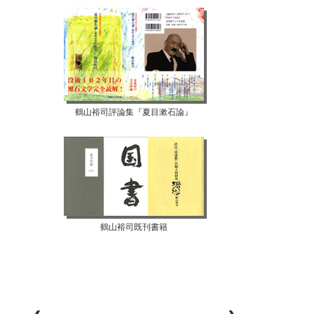
鶴山裕司評論集『夏目漱石論』
鶴山裕司既刊書籍