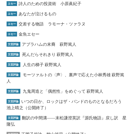
詩人のための投資術 小原眞紀子
エセー
あなたが泣けるもの
エセー
交差する物語 ラモーナ・ツァラヌ
エセー
金魚エセー
エセー
アブラハムの末裔 萩野篤人
文芸評論
死んだらそれきり 萩野篤人
文芸評論
人生の梯子 萩野篤人
文芸評論
モーツァルトの〈声〉、裏声で応えた小林秀雄 萩野篤
文芸評論
人
九鬼周造と「偶然性」をめぐって 萩野篤人
文芸評論
いつの日か、ロックはザ・バンドのものとなるだろう
文芸評論
池上晴之（公開終了）
翻訳の中間溝――末松謙澄英訳『源氏物語』戻し訳 星
文芸評論
隆弘