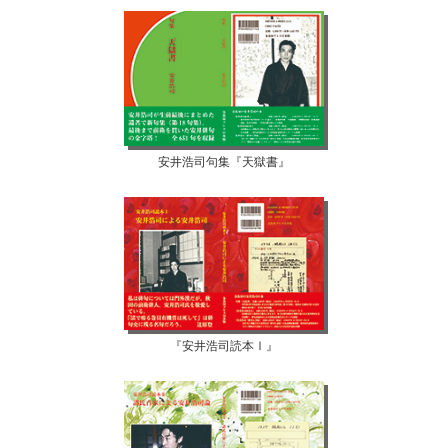
安井浩司句集『天獄書』
『安井浩司読本Ⅰ』