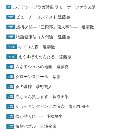
ルチアン・ブラガ詩集 ラモーナ・ツァラヌ訳
詩
ビューチーコンテスト 遠藤徹
小説
虚構探偵―『三四郎』殺人事件― 遠藤徹
小説
物語健康法（入門編） 遠藤徹
小説
キノコの森 遠藤徹
マンガ
えくすぽえめんたる 遠藤徹
マンガ
ムネモシュネの地図 遠藤徹
小説
クローンスクール 紫雲
小説
春の墓標 萩野篤人
小説
赤ちゃん貸します 菅原美架
小説
ショッキングピンクの痰壺 青山YURI子
小説
僕が詩人に･･･ 小松剛生
小説
偏態パズル 三浦俊彦
小説