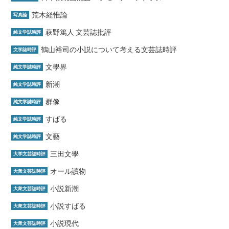
荒木経惟論
写真論
萩野篤人 文芸誌批評
純文学誌時評
鶴山裕司の小説について考える文芸誌時評
文学誌時評
文學界
純文学誌時評
新潮
純文学誌時評
群像
純文学誌時評
すばる
純文学誌時評
文藝
純文学誌時評
三田文學
大学文芸誌時評
オール讀物
大衆文芸誌時評
小説新潮
大衆文芸誌時評
小説すばる
大衆文芸誌時評
小説現代
大衆文芸誌時評