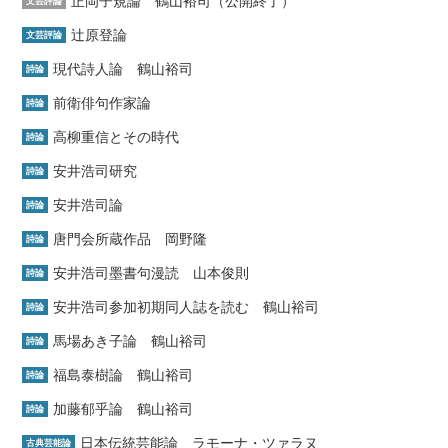
正岡子規論 鶴山裕司（公開終了）
文芸評論
辻原登論
文芸評論
現代詩人論 鶴山裕司
詩論
前衛俳句作家論
詩論
高柳重信とその時代
詩論
安井浩司研究
詩論
安井浩司論
詩論
唐門会所蔵作品 岡野隆
詩論
安井浩司墨書句漫読 山本俊則
詩論
安井浩司参加初期同人誌を読む 鶴山裕司
詩論
馬場あき子論 鶴山裕司
詩論
福島泰樹論 鶴山裕司
詩論
加藤郁乎論 鶴山裕司
詩論
日本伝統芸能論 ラモーナ・ツァラヌ
古典芸能論