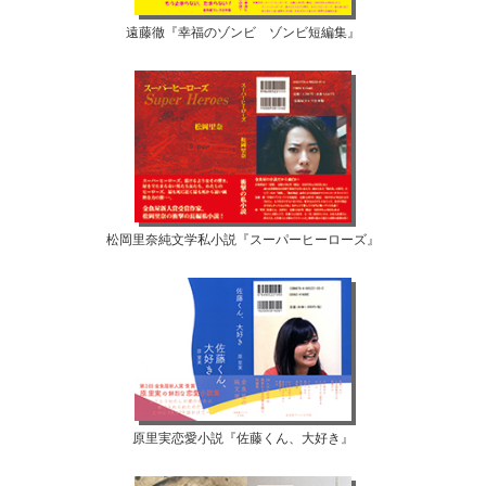
遠藤徹『幸福のゾンビ ゾンビ短編集』
松岡里奈純文学私小説『スーパーヒーローズ』
原里実恋愛小説『佐藤くん、大好き』