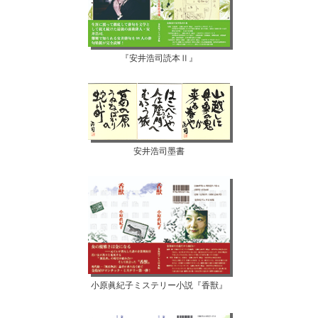
『安井浩司読本Ⅱ』
安井浩司墨書
小原眞紀子ミステリー小説『香獣』