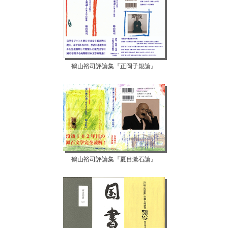
鶴山裕司評論集『正岡子規論』
鶴山裕司評論集『夏目漱石論』