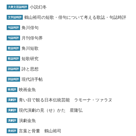
小説幻冬
大衆文芸誌時評
鶴山裕司の短歌・俳句について考える歌誌・句誌時評
文学誌時評
角川俳句
句誌時評
月刊俳句界
句誌時評
角川短歌
歌誌時評
短歌研究
歌誌時評
詩と思想
詩誌時評
現代詩手帖
詩誌時評
映画金魚
映画評
青い目で観る日本伝統芸能 ラモーナ・ツァラヌ
演劇評
現代演劇の見（せ）かた 星隆弘
演劇評
演劇金魚
演劇評
言葉と骨董 鶴山裕司
美術評