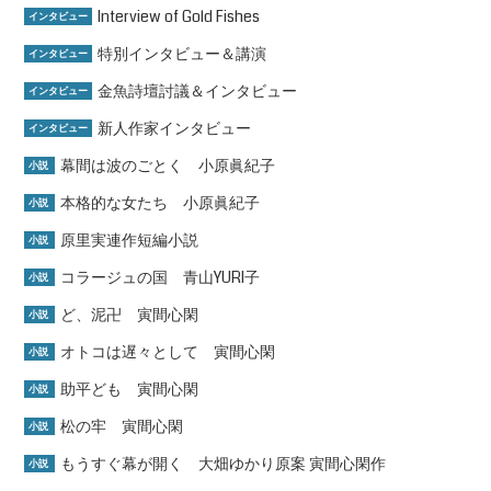
Interview of Gold Fishes
インタビュー
特別インタビュー＆講演
インタビュー
金魚詩壇討議＆インタビュー
インタビュー
新人作家インタビュー
インタビュー
幕間は波のごとく 小原眞紀子
小説
本格的な女たち 小原眞紀子
小説
原里実連作短編小説
小説
コラージュの国 青山YURI子
小説
ど、泥卍 寅間心閑
小説
オトコは遅々として 寅間心閑
小説
助平ども 寅間心閑
小説
松の牢 寅間心閑
小説
もうすぐ幕が開く 大畑ゆかり原案 寅間心閑作
小説