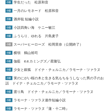
学生だった 松原和音
小説
一月のレモネード 松原和音
小説
酒井聡 短編小説
小説
小説四角い海 ケニー敏江
小説
ふうらり、ゆれる 片島麦子
小説
スーパーヒーローズ 松岡里奈（公開終了）
小説
横領 鶴山裕司
小説
伽藍 e.e.カミングズ／星隆弘
小説
少女と銀狐 ドイナ・チェルニカ／ラモーナ・ツァラヌ
小説
実のにがい桜の木と生きる気もちをうしなった男の子のお
小説
話 ドイナ・チェルニカ／ラモーナ・ツァラヌ
渡り鳥 ドイナ・チェルニカ／ラモーナ・ツァラヌ
小説
ラモーナ・ツァラヌ連作短編小説
小説
ラモーナ・ツァラヌ『蓮・十二時』
小説