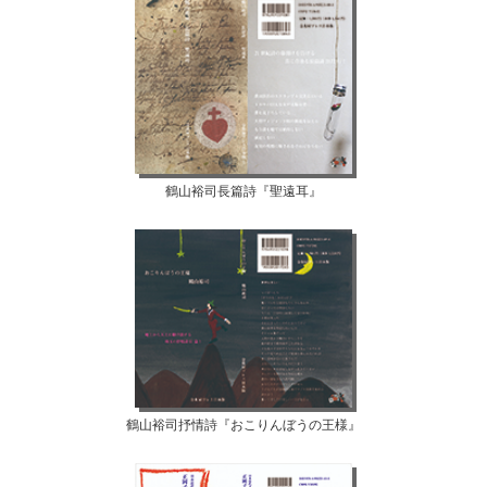
鶴山裕司長篇詩『聖遠耳』
鶴山裕司抒情詩『おこりんぼうの王様』