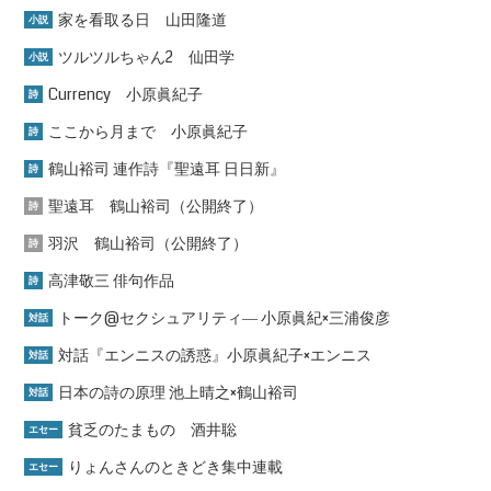
家を看取る日 山田隆道
小説
ツルツルちゃん2 仙田学
小説
Currency 小原眞紀子
詩
ここから月まで 小原眞紀子
詩
鶴山裕司 連作詩『聖遠耳 日日新』
詩
聖遠耳 鶴山裕司（公開終了）
詩
羽沢 鶴山裕司（公開終了）
詩
高津敬三 俳句作品
詩
トーク@セクシュアリティ― 小原眞紀×三浦俊彦
対話
対話『エンニスの誘惑』小原眞紀子×エンニス
対話
日本の詩の原理 池上晴之×鶴山裕司
対話
貧乏のたまもの 酒井聡
エセー
りょんさんのときどき集中連載
エセー