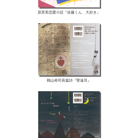
原里実恋愛小説『佐藤くん、大好き』
鶴山裕司長篇詩『聖遠耳』