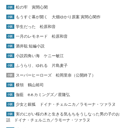
松の牢 寅間心閑
小説
もうすぐ幕が開く 大畑ゆかり原案 寅間心閑作
小説
学生だった 松原和音
小説
一月のレモネード 松原和音
小説
酒井聡 短編小説
小説
小説四角い海 ケニー敏江
小説
ふうらり、ゆれる 片島麦子
小説
スーパーヒーローズ 松岡里奈（公開終了）
小説
横領 鶴山裕司
小説
伽藍 e.e.カミングズ／星隆弘
小説
少女と銀狐 ドイナ・チェルニカ／ラモーナ・ツァラヌ
小説
実のにがい桜の木と生きる気もちをうしなった男の子のお
小説
話 ドイナ・チェルニカ／ラモーナ・ツァラヌ