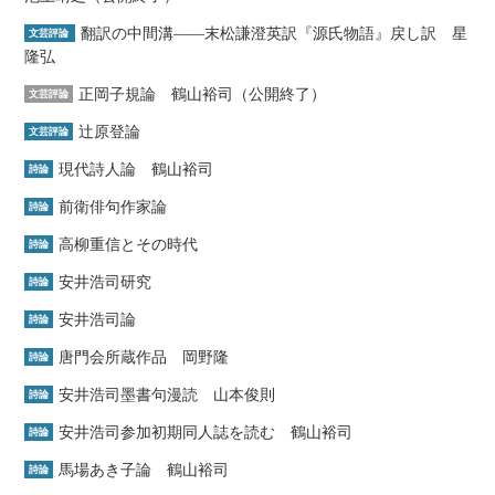
翻訳の中間溝――末松謙澄英訳『源氏物語』戻し訳 星
文芸評論
隆弘
正岡子規論 鶴山裕司（公開終了）
文芸評論
辻原登論
文芸評論
現代詩人論 鶴山裕司
詩論
前衛俳句作家論
詩論
高柳重信とその時代
詩論
安井浩司研究
詩論
安井浩司論
詩論
唐門会所蔵作品 岡野隆
詩論
安井浩司墨書句漫読 山本俊則
詩論
安井浩司参加初期同人誌を読む 鶴山裕司
詩論
馬場あき子論 鶴山裕司
詩論