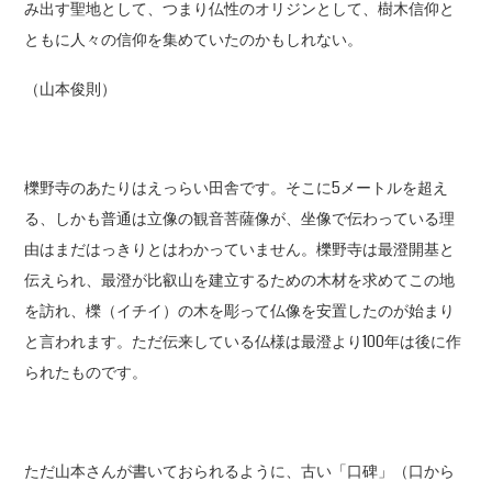
み出す聖地として、つまり仏性のオリジンとして、樹木信仰と
ともに人々の信仰を集めていたのかもしれない。
（山本俊則）
櫟野寺のあたりはえっらい田舎です。そこに5メートルを超え
る、しかも普通は立像の観音菩薩像が、坐像で伝わっている理
由はまだはっきりとはわかっていません。櫟野寺は最澄開基と
伝えられ、最澄が比叡山を建立するための木材を求めてこの地
を訪れ、櫟（イチイ）の木を彫って仏像を安置したのが始まり
と言われます。ただ伝来している仏様は最澄より100年は後に作
られたものです。
ただ山本さんが書いておられるように、古い「口碑」（口から