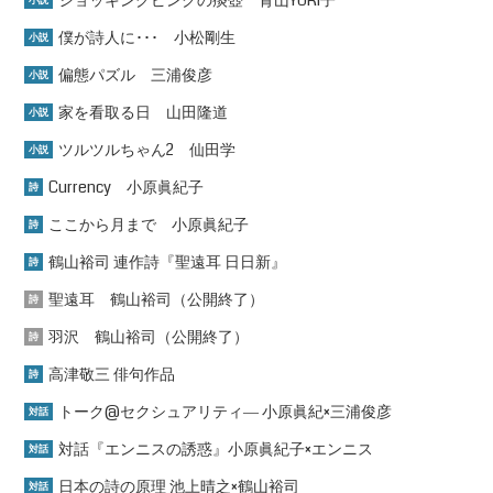
僕が詩人に･･･ 小松剛生
小説
偏態パズル 三浦俊彦
小説
家を看取る日 山田隆道
小説
ツルツルちゃん2 仙田学
小説
Currency 小原眞紀子
詩
ここから月まで 小原眞紀子
詩
鶴山裕司 連作詩『聖遠耳 日日新』
詩
聖遠耳 鶴山裕司（公開終了）
詩
羽沢 鶴山裕司（公開終了）
詩
高津敬三 俳句作品
詩
トーク@セクシュアリティ― 小原眞紀×三浦俊彦
対話
対話『エンニスの誘惑』小原眞紀子×エンニス
対話
日本の詩の原理 池上晴之×鶴山裕司
対話