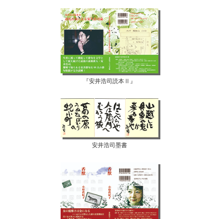
『安井浩司読本Ⅱ』
安井浩司墨書