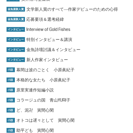
文学新人賞のすべて―作家デビューのための心得
金魚屋新人賞
応募要項＆選考経緯
金魚屋新人賞
Interview of Gold Fishes
インタビュー
特別インタビュー＆講演
インタビュー
金魚詩壇討議＆インタビュー
インタビュー
新人作家インタビュー
インタビュー
幕間は波のごとく 小原眞紀子
小説
本格的な女たち 小原眞紀子
小説
原里実連作短編小説
小説
コラージュの国 青山YURI子
小説
ど、泥卍 寅間心閑
小説
オトコは遅々として 寅間心閑
小説
助平ども 寅間心閑
小説