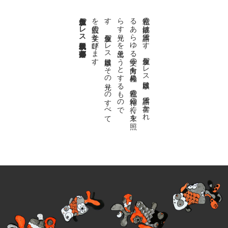
金魚屋プレス日本版代表 齋藤都
。
私達の
故郷は
日本語で
す
。
金魚屋プ
レ
ス
日本版は
、
日本語で
書か
れ
る
あ
ら
ゆ
る
文学の
方向を
見極め
、
私達の
精神の
行く
末を
照
ら
す
光り
を
見出そ
う
と
す
る
も
の
で
す
。
金魚屋プ
レ
ス
日本版は
そ
の
光り
の
す
べ
て
を
広義の
文学と
呼び
ま
す