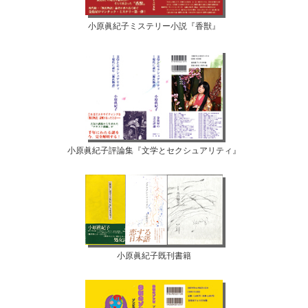
小原眞紀子ミステリー小説『香獣』
小原眞紀子評論集『文学とセクシュアリティ』
小原眞紀子既刊書籍