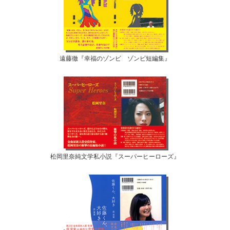
遠藤徹『幸福のゾンビ ゾンビ短編集』
松岡里奈純文学私小説『スーパーヒーローズ』