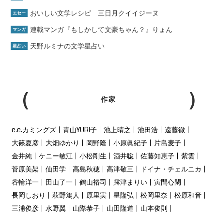
おいしい文学レシピ 三日月クイイジーヌ
エセー
連載マンガ『もしかして文豪ちゃん？』りょん
マンガ
天野ルミナの文学星占い
星占い
作家
e.e.カミングズ
青山YURI子
池上晴之
池田浩
遠藤徹
大篠夏彦
大畑ゆかり
岡野隆
小原眞紀子
片島麦子
金井純
ケニー敏江
小松剛生
酒井聡
佐藤知恵子
紫雲
菅原美架
仙田学
高島秋穂
高津敬三
ドイナ・チェルニカ
谷輪洋一
田山了一
鶴山裕司
露津まりい
寅間心閑
長岡しおり
萩野篤人
原里実
星隆弘
松岡里奈
松原和音
三浦俊彦
水野翼
山際恭子
山田隆道
山本俊則