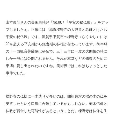
山本俊則さんの美術展時評『No.067 『平安の秘仏展』』をアッ
プしましたぁ。正確には『滋賀櫟野寺の大観音とみほとけたち
平安の秘仏展』です。滋賀県甲賀市の櫟野寺（らくやじ）には
20を超える平安期から鎌倉期の仏様が伝わっています。御本尊
の十一面観音菩薩像は秘仏で、三十三年に一度の大開帳の時に
しか一般には公開されません。それが本堂などの修復のために
東博に貸し出されたのですね。美術界ではこれはちょっとした
事件でした。
櫟野寺の仏様に一木造りが多いのは、開祖最澄の櫟の木の仏を
安置したという口碑に合致しているかもしれない。樹木信仰と
仏教が習合した可能性があるということだ。櫟野寺は仏像を生