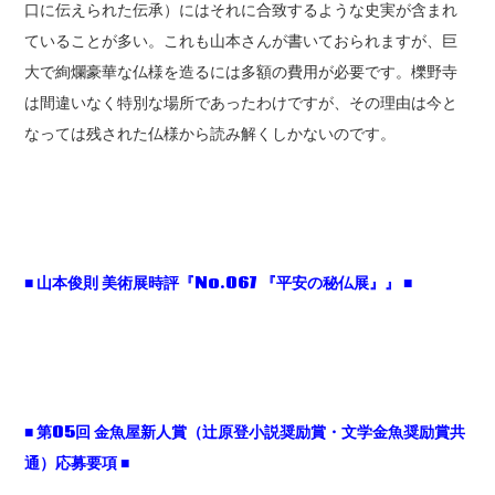
口に伝えられた伝承）にはそれに合致するような史実が含まれ
ていることが多い。これも山本さんが書いておられますが、巨
大で絢爛豪華な仏様を造るには多額の費用が必要です。櫟野寺
は間違いなく特別な場所であったわけですが、その理由は今と
なっては残された仏様から読み解くしかないのです。
■
山本俊則
美術展時評『No.067
『平安の秘仏展』』 ■
■
第05
回
金魚屋新人賞（辻原登小説奨励賞・文学金魚奨励賞共
通）応募要項
■