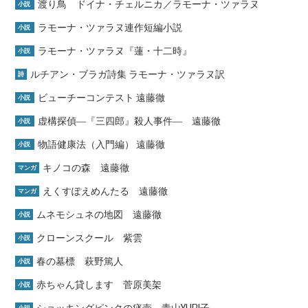
渡り鳥 ドイナ・チェルニカ／ラモーナ・ツァラヌ
小説
ラモーナ・ツァラヌ連作短編小説
小説
ラモーナ・ツァラヌ『蓮・十二時』
小説
ルチアン・ブラガ詩集 ラモーナ・ツァラヌ訳
詩
ビューチーコンテスト 遠藤徹
小説
虚構探偵―『三四郎』殺人事件― 遠藤徹
小説
物語健康法（入門編） 遠藤徹
小説
キノコの森 遠藤徹
マンガ
えくすぽえめんたる 遠藤徹
マンガ
ムネモシュネの地図 遠藤徹
小説
クローンスクール 紫雲
小説
春の墓標 萩野篤人
小説
赤ちゃん貸します 菅原美架
小説
ショッキングピンクの痰壺 青山YURI子
小説