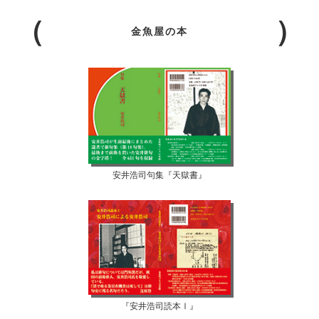
金魚屋の本
安井浩司句集『天獄書』
『安井浩司読本Ⅰ』