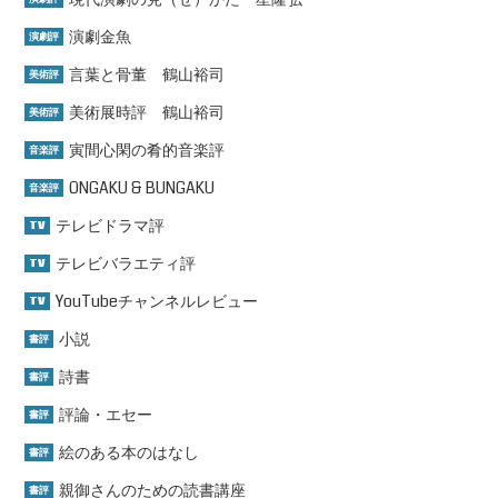
演劇金魚
演劇評
言葉と骨董 鶴山裕司
美術評
美術展時評 鶴山裕司
美術評
寅間心閑の肴的音楽評
音楽評
ONGAKU & BUNGAKU
音楽評
テレビドラマ評
TV
テレビバラエティ評
TV
YouTubeチャンネルレビュー
TV
小説
書評
詩書
書評
評論・エセー
書評
絵のある本のはなし
書評
親御さんのための読書講座
書評