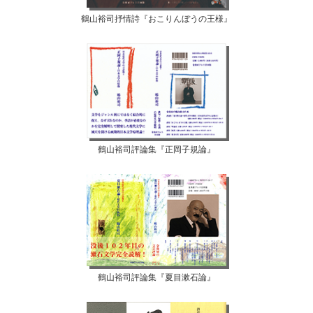
鶴山裕司抒情詩『おこりんぼうの王様』
鶴山裕司評論集『正岡子規論』
鶴山裕司評論集『夏目漱石論』