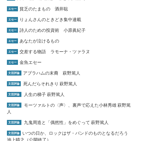
貧乏のたまもの 酒井聡
エセー
りょんさんのときどき集中連載
エセー
詩人のための投資術 小原眞紀子
エセー
あなたが泣けるもの
エセー
交差する物語 ラモーナ・ツァラヌ
エセー
金魚エセー
エセー
アブラハムの末裔 萩野篤人
文芸評論
死んだらそれきり 萩野篤人
文芸評論
人生の梯子 萩野篤人
文芸評論
モーツァルトの〈声〉、裏声で応えた小林秀雄 萩野篤
文芸評論
人
九鬼周造と「偶然性」をめぐって 萩野篤人
文芸評論
いつの日か、ロックはザ・バンドのものとなるだろう
文芸評論
池上晴之（公開終了）