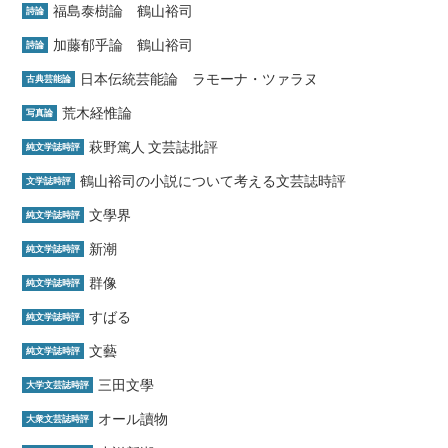
福島泰樹論 鶴山裕司
詩論
加藤郁乎論 鶴山裕司
詩論
日本伝統芸能論 ラモーナ・ツァラヌ
古典芸能論
荒木経惟論
写真論
萩野篤人 文芸誌批評
純文学誌時評
鶴山裕司の小説について考える文芸誌時評
文学誌時評
文學界
純文学誌時評
新潮
純文学誌時評
群像
純文学誌時評
すばる
純文学誌時評
文藝
純文学誌時評
三田文學
大学文芸誌時評
オール讀物
大衆文芸誌時評