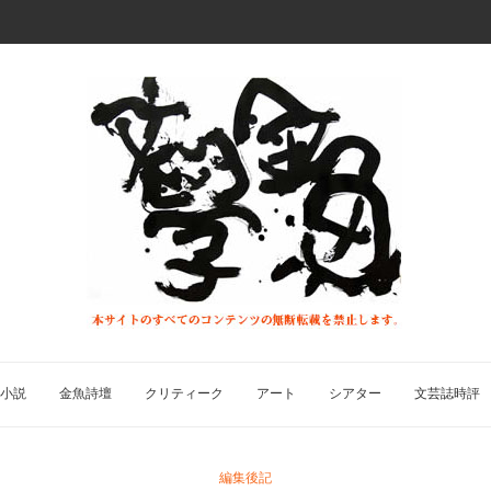
小説
金魚詩壇
クリティーク
アート
シアター
文芸誌時評
編集後記