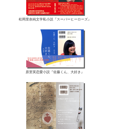
松岡里奈純文学私小説『スーパーヒーローズ』
原里実恋愛小説『佐藤くん、大好き』