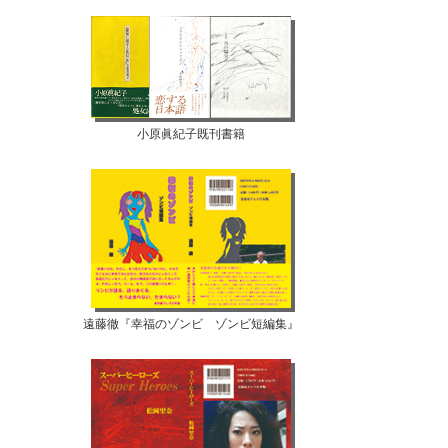
小原眞紀子既刊書籍
遠藤徹『幸福のゾンビ ゾンビ短編集』