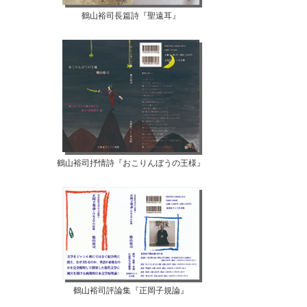
鶴山裕司長篇詩『聖遠耳』
鶴山裕司抒情詩『おこりんぼうの王様』
鶴山裕司評論集『正岡子規論』