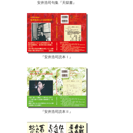
安井浩司句集『天獄書』
『安井浩司読本Ⅰ』
『安井浩司読本Ⅱ』