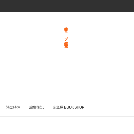
総合文学ウェブ情報誌 文学金魚
詩誌時評
編集後記
金魚屋 BOOK SHOP