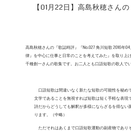
【01月22日】高島秋穂さんの
高島秋穂さんの『歌誌時評』『No.027 角川短歌 201
律』を中心に仕事と日常のことを考えてみた』を取り上
千種創一さんの歌集です。お二人とも口語短歌の歌人で
口語短歌は間違いなく新たな短歌の可能性を秘めて
文学であることを無視すれば短歌は短く手軽な表現
詩だからどうしても解釈が多様にならざるを得ない
ります。（中略）
ただそれはあくまで口語短歌運動の副産物でありそ