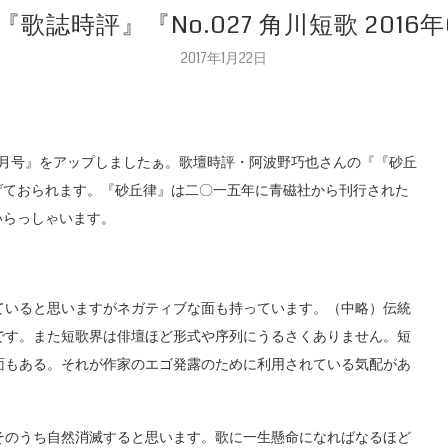
『歌誌時評』『No.027 角川短歌 201
2017年1月22日
6年04月号』をアップしましたぁ。歌壇時評・阿波野巧也さんの『『砂丘
げておられます。『砂丘律』は二〇一五年に青磁社から刊行された
いらっしゃいます。
いると思いますがネガティブな面も持っています。（中略）伝統
です。また短歌界は俳壇ほど形式や序列にうるさくありません。短
面もある。それが作家のエゴ発露のために利用されている気配があ
のうち自然消滅すると思います。歌に一生懸命になればなるほど