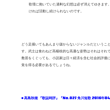
歌壇に抱いていた過剰な幻想は必ず消えてゆきます
ければ活動し続けられないのです。
どう足掻いてもあんまり儲からないジャンルだというこ
す。武士は食わねど高楊枝的な高邁な姿勢はそれはそれ
敷居をくぐっても、小説家は日々経済を含む社会的評価
覚を得る必要があるでしょうね。
■
高島秋穂
『歌誌時評』『No.027
角川短歌 2016
年04