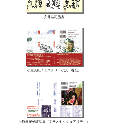
安井浩司墨書
小原眞紀子ミステリー小説『香獣』
小原眞紀子評論集『文学とセクシュアリティ』