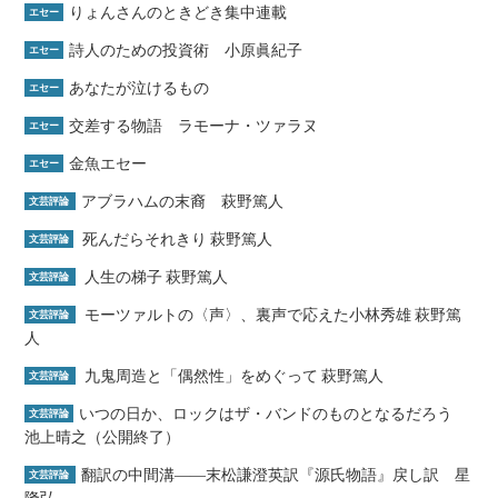
りょんさんのときどき集中連載
エセー
詩人のための投資術 小原眞紀子
エセー
あなたが泣けるもの
エセー
交差する物語 ラモーナ・ツァラヌ
エセー
金魚エセー
エセー
アブラハムの末裔 萩野篤人
文芸評論
死んだらそれきり 萩野篤人
文芸評論
人生の梯子 萩野篤人
文芸評論
モーツァルトの〈声〉、裏声で応えた小林秀雄 萩野篤
文芸評論
人
九鬼周造と「偶然性」をめぐって 萩野篤人
文芸評論
いつの日か、ロックはザ・バンドのものとなるだろう
文芸評論
池上晴之（公開終了）
翻訳の中間溝――末松謙澄英訳『源氏物語』戻し訳 星
文芸評論
隆弘