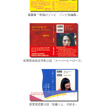
遠藤徹『幸福のゾンビ ゾンビ短編集』
松岡里奈純文学私小説『スーパーヒーローズ』
原里実恋愛小説『佐藤くん、大好き』