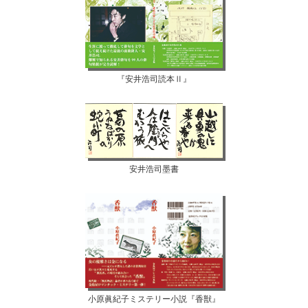
『安井浩司読本Ⅱ』
安井浩司墨書
小原眞紀子ミステリー小説『香獣』