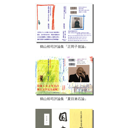
鶴山裕司評論集『正岡子規論』
鶴山裕司評論集『夏目漱石論』