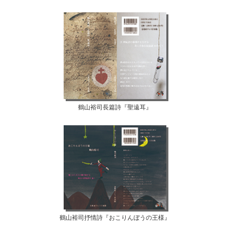
鶴山裕司長篇詩『聖遠耳』
鶴山裕司抒情詩『おこりんぼうの王様』