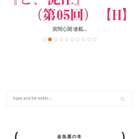
寅間心閑 連載...
金魚屋の本