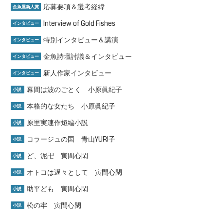
応募要項＆選考経緯
金魚屋新人賞
Interview of Gold Fishes
インタビュー
特別インタビュー＆講演
インタビュー
金魚詩壇討議＆インタビュー
インタビュー
新人作家インタビュー
インタビュー
幕間は波のごとく 小原眞紀子
小説
本格的な女たち 小原眞紀子
小説
原里実連作短編小説
小説
コラージュの国 青山YURI子
小説
ど、泥卍 寅間心閑
小説
オトコは遅々として 寅間心閑
小説
助平ども 寅間心閑
小説
松の牢 寅間心閑
小説