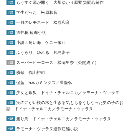
もうすぐ幕が開く 大畑ゆかり原案 寅間心閑作
小説
学生だった 松原和音
小説
一月のレモネード 松原和音
小説
酒井聡 短編小説
小説
小説四角い海 ケニー敏江
小説
ふうらり、ゆれる 片島麦子
小説
スーパーヒーローズ 松岡里奈（公開終了）
小説
横領 鶴山裕司
小説
伽藍 e.e.カミングズ／星隆弘
小説
少女と銀狐 ドイナ・チェルニカ／ラモーナ・ツァラヌ
小説
実のにがい桜の木と生きる気もちをうしなった男の子のお
小説
話 ドイナ・チェルニカ／ラモーナ・ツァラヌ
渡り鳥 ドイナ・チェルニカ／ラモーナ・ツァラヌ
小説
ラモーナ・ツァラヌ連作短編小説
小説