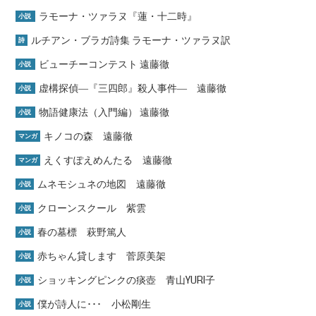
ラモーナ・ツァラヌ『蓮・十二時』
小説
ルチアン・ブラガ詩集 ラモーナ・ツァラヌ訳
詩
ビューチーコンテスト 遠藤徹
小説
虚構探偵―『三四郎』殺人事件― 遠藤徹
小説
物語健康法（入門編） 遠藤徹
小説
キノコの森 遠藤徹
マンガ
えくすぽえめんたる 遠藤徹
マンガ
ムネモシュネの地図 遠藤徹
小説
クローンスクール 紫雲
小説
春の墓標 萩野篤人
小説
赤ちゃん貸します 菅原美架
小説
ショッキングピンクの痰壺 青山YURI子
小説
僕が詩人に･･･ 小松剛生
小説