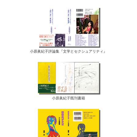
小原眞紀子評論集『文学とセクシュアリティ』
小原眞紀子既刊書籍