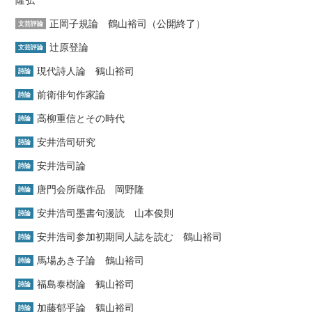
正岡子規論 鶴山裕司（公開終了）
文芸評論
辻原登論
文芸評論
現代詩人論 鶴山裕司
詩論
前衛俳句作家論
詩論
高柳重信とその時代
詩論
安井浩司研究
詩論
安井浩司論
詩論
唐門会所蔵作品 岡野隆
詩論
安井浩司墨書句漫読 山本俊則
詩論
安井浩司参加初期同人誌を読む 鶴山裕司
詩論
馬場あき子論 鶴山裕司
詩論
福島泰樹論 鶴山裕司
詩論
加藤郁乎論 鶴山裕司
詩論