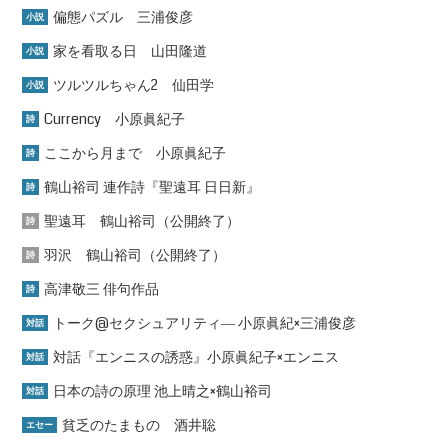
偏態パズル 三浦俊彦
小説
家を看取る日 山田隆道
小説
ツルツルちゃん2 仙田学
小説
Currency 小原眞紀子
詩
ここから月まで 小原眞紀子
詩
鶴山裕司 連作詩『聖遠耳 日日新』
詩
聖遠耳 鶴山裕司（公開終了）
詩
羽沢 鶴山裕司（公開終了）
詩
高津敬三 俳句作品
詩
トーク@セクシュアリティ― 小原眞紀×三浦俊彦
対話
対話『エンニスの誘惑』小原眞紀子×エンニス
対話
日本の詩の原理 池上晴之×鶴山裕司
対話
貧乏のたまもの 酒井聡
エセー