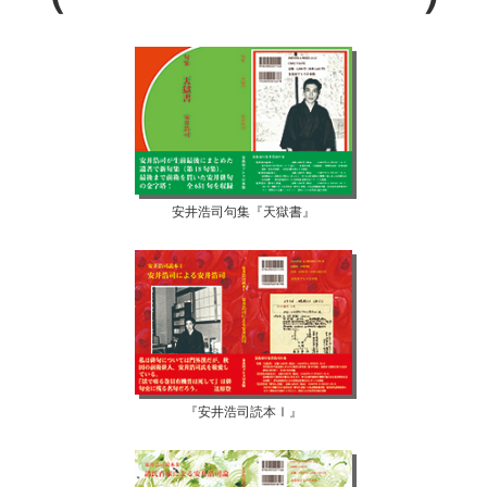
安井浩司句集『天獄書』
『安井浩司読本Ⅰ』