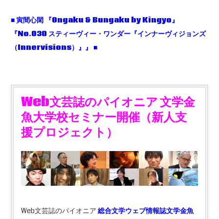
■
寅間心閑
『Ongaku & Bungaku by Kingyo
』
『No.030
スティーヴィー・ワンダー『インナーヴィジョンズ
（Innervisions
）』』 ■
Web
文芸誌のパイオニア
文学金
魚大学校セミナー開催（新人支
援プロジェクト）
Web文芸誌のパイオニア
総合文学ウェブ情報誌文学金魚