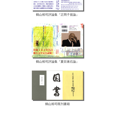
鶴山裕司評論集『正岡子規論』
鶴山裕司評論集『夏目漱石論』
鶴山裕司既刊書籍