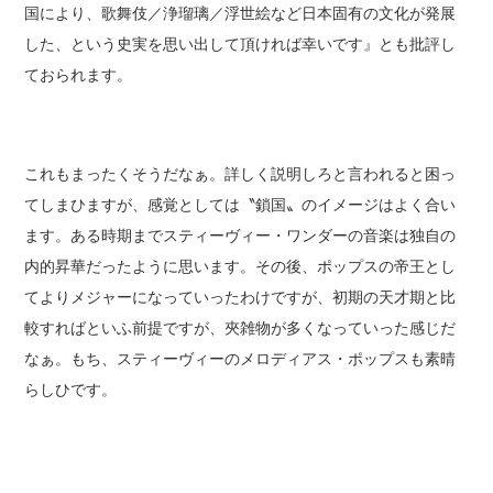
国により、歌舞伎／浄瑠璃／浮世絵など日本固有の文化が発展
した、という史実を思い出して頂ければ幸いです』とも批評し
ておられます。
これもまったくそうだなぁ。詳しく説明しろと言われると困っ
てしまひますが、感覚としては〝鎖国〟のイメージはよく合い
ます。ある時期までスティーヴィー・ワンダーの音楽は独自の
内的昇華だったように思います。その後、ポップスの帝王とし
てよりメジャーになっていったわけですが、初期の天才期と比
較すればといふ前提ですが、夾雑物が多くなっていった感じだ
なぁ。もち、スティーヴィーのメロディアス・ポップスも素晴
らしひです。