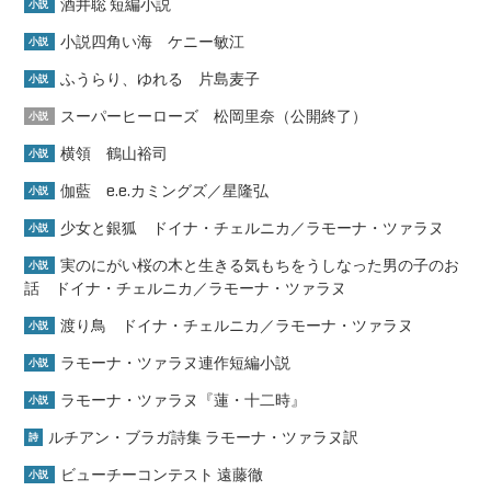
酒井聡 短編小説
小説
小説四角い海 ケニー敏江
小説
ふうらり、ゆれる 片島麦子
小説
スーパーヒーローズ 松岡里奈（公開終了）
小説
横領 鶴山裕司
小説
伽藍 e.e.カミングズ／星隆弘
小説
少女と銀狐 ドイナ・チェルニカ／ラモーナ・ツァラヌ
小説
実のにがい桜の木と生きる気もちをうしなった男の子のお
小説
話 ドイナ・チェルニカ／ラモーナ・ツァラヌ
渡り鳥 ドイナ・チェルニカ／ラモーナ・ツァラヌ
小説
ラモーナ・ツァラヌ連作短編小説
小説
ラモーナ・ツァラヌ『蓮・十二時』
小説
ルチアン・ブラガ詩集 ラモーナ・ツァラヌ訳
詩
ビューチーコンテスト 遠藤徹
小説