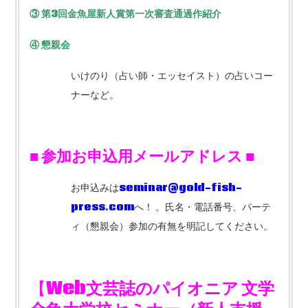
③
第3
回金魚屋新人賞第一次審査通過作紹介
④
懇親会
いけのり（占い師・エッセイスト）の占いコー
ナーなど。
■
参加お申込用メールアドレス ■
お申込みは
seminar@gold-fish-
press.com
へ！ 。氏名・電話番号、パーテ
ィ（懇親会）参加の有無を明記してください。
【
Web
文芸誌のパイオニア
文学