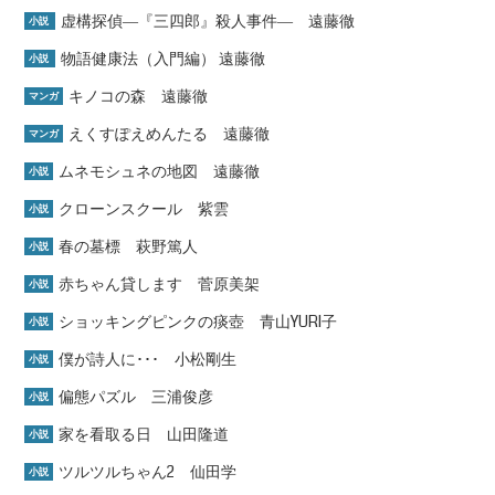
虚構探偵―『三四郎』殺人事件― 遠藤徹
小説
物語健康法（入門編） 遠藤徹
小説
キノコの森 遠藤徹
マンガ
えくすぽえめんたる 遠藤徹
マンガ
ムネモシュネの地図 遠藤徹
小説
クローンスクール 紫雲
小説
春の墓標 萩野篤人
小説
赤ちゃん貸します 菅原美架
小説
ショッキングピンクの痰壺 青山YURI子
小説
僕が詩人に･･･ 小松剛生
小説
偏態パズル 三浦俊彦
小説
家を看取る日 山田隆道
小説
ツルツルちゃん2 仙田学
小説