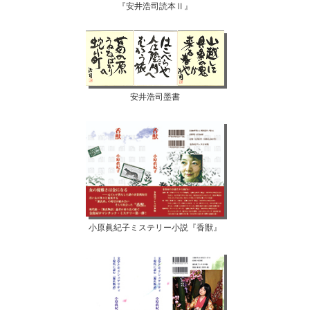
『安井浩司読本Ⅱ』
安井浩司墨書
小原眞紀子ミステリー小説『香獣』