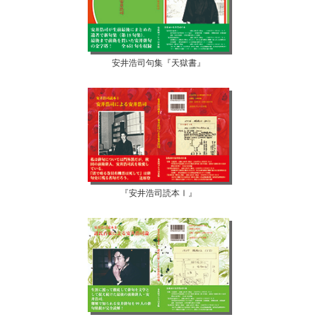
安井浩司句集『天獄書』
『安井浩司読本Ⅰ』