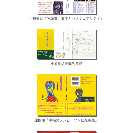
小原眞紀子評論集『文学とセクシュアリティ』
小原眞紀子既刊書籍
遠藤徹『幸福のゾンビ ゾンビ短編集』