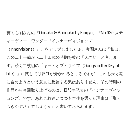
寅間心閑さんの『Ongaku & Bungaku by Kingyo』『No.030 ステ
ィーヴィー・ワンダー『インナーヴィジョンズ
（Innervisions）』』をアップしましたぁ。寅間さんは『私は、
この二十一歳から二十四歳の時期を彼の「天才期」と考えま
す。続く二枚組の『キー・オブ・ライフ（Songs in the Key of
Life）』に関しては評価が分かれるところですが、これも天才期
に含めようという意見に反論する気はありません。その時期の
作品から今回取り上げるのは、1973年発表の『インナーヴィジ
ョンズ』です。あれこれ迷いつつも本作を選んだ理由は「取っ
つきやすさ」でしょうか』と書いておられます。