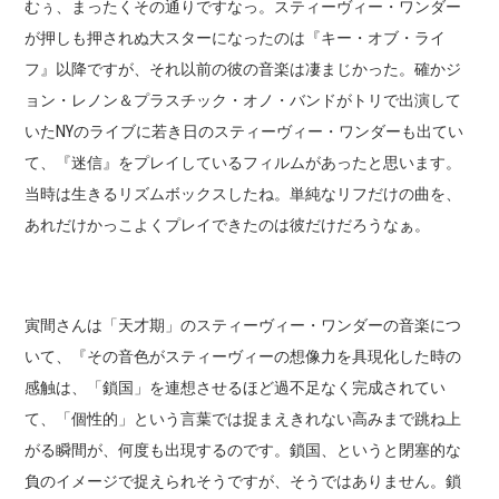
むぅ、まったくその通りですなっ。スティーヴィー・ワンダー
が押しも押されぬ大スターになったのは『キー・オブ・ライ
フ』以降ですが、それ以前の彼の音楽は凄まじかった。確かジ
ョン・レノン＆プラスチック・オノ・バンドがトリで出演して
いたNYのライブに若き日のスティーヴィー・ワンダーも出てい
て、『迷信』をプレイしているフィルムがあったと思います。
当時は生きるリズムボックスしたね。単純なリフだけの曲を、
あれだけかっこよくプレイできたのは彼だけだろうなぁ。
寅間さんは「天才期」のスティーヴィー・ワンダーの音楽につ
いて、『その音色がスティーヴィーの想像力を具現化した時の
感触は、「鎖国」を連想させるほど過不足なく完成されてい
て、「個性的」という言葉では捉まえきれない高みまで跳ね上
がる瞬間が、何度も出現するのです。鎖国、というと閉塞的な
負のイメージで捉えられそうですが、そうではありません。鎖