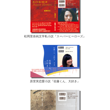
松岡里奈純文学私小説『スーパーヒーローズ』
原里実恋愛小説『佐藤くん、大好き』