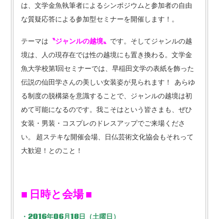
は、文学金魚執筆者によるシンポジウムと参加者の自由
な質疑応答による参加型セミナーを開催します！。
テーマは
〝ジャンルの越境〟
です。そしてジャンルの越
境は、人の現存在では性の越境にも置き換わる。文学金
魚大学校第1回セミナーでは、早稲田文学の表紙を飾った
伝説の仙田学さんの美しい女装姿が見られます！ あらゆ
る制度の脱構築を意識することで、ジャンルの越境は初
めて可能になるのです。我こそはという皆さまも、ぜひ
女装・男装・コスプレのドレスアップでご来場くださ
い。 超ステキな開催会場、日仏芸術文化協会もそれって
大歓迎！とのこと！
■ 日時と会場
■
・2016年06月18日（土曜日）