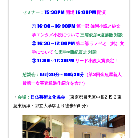
セミナー：
15:30PM
開場
16:00PM
開演
① 16:00～16:30PM
第一部 偏態小説と純文
学エンタメ小説について
三浦俊彦×遠藤徹 対談
② 16:30～17:00PM
第二部 ラノベと（純）文
学について
仙田学×西紀貫之 対談
③ 17:00～17:30PM
リード小説大賞決定
！
懇親会：
17時30分～19時30分
（第3
回金魚屋新人
賞第一次審査通過作紹介を含む
）
・
会場：
日仏芸術文化協会
（東京都目黒区中根2-19-2 東
急東横線・都立大学駅より徒歩約10分）