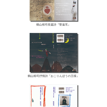
鶴山裕司長篇詩『聖遠耳』
鶴山裕司抒情詩『おこりんぼうの王様』