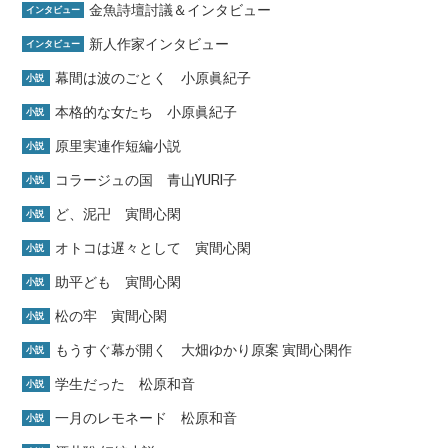
金魚詩壇討議＆インタビュー
インタビュー
新人作家インタビュー
インタビュー
幕間は波のごとく 小原眞紀子
小説
本格的な女たち 小原眞紀子
小説
原里実連作短編小説
小説
コラージュの国 青山YURI子
小説
ど、泥卍 寅間心閑
小説
オトコは遅々として 寅間心閑
小説
助平ども 寅間心閑
小説
松の牢 寅間心閑
小説
もうすぐ幕が開く 大畑ゆかり原案 寅間心閑作
小説
学生だった 松原和音
小説
一月のレモネード 松原和音
小説