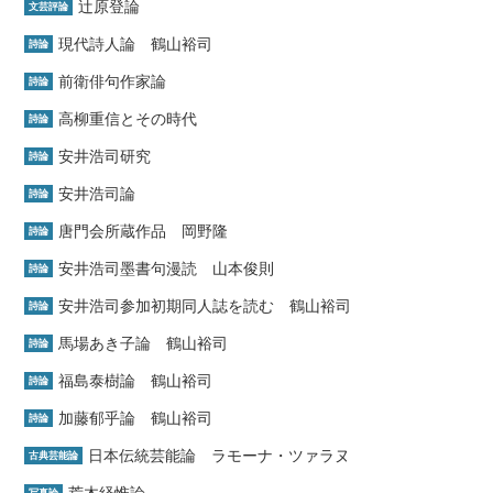
辻原登論
文芸評論
現代詩人論 鶴山裕司
詩論
前衛俳句作家論
詩論
高柳重信とその時代
詩論
安井浩司研究
詩論
安井浩司論
詩論
唐門会所蔵作品 岡野隆
詩論
安井浩司墨書句漫読 山本俊則
詩論
安井浩司参加初期同人誌を読む 鶴山裕司
詩論
馬場あき子論 鶴山裕司
詩論
福島泰樹論 鶴山裕司
詩論
加藤郁乎論 鶴山裕司
詩論
日本伝統芸能論 ラモーナ・ツァラヌ
古典芸能論