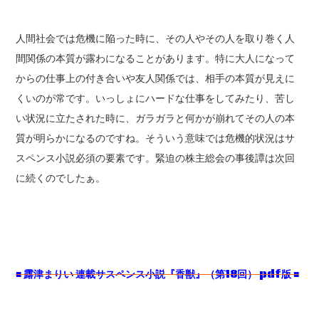
人間社会では危機に陥った時に、その人やその人を取り巻く人
間関係の本質が露わになることがあります。特に大人になって
からの仕事上の付き合いや友人関係では、相手の本質が見えに
くいのが常です。いっしょにハードな仕事をしてみたり、苦し
い状況に立たされた時に、ガラガラと何かが崩れてその人の本
質が明らかになるのですね。そういう意味では危機的状況はサ
スペンス小説必須の要素です。緊迫の株主総会の事後譚は次回
に続くのでしたぁ。
■
露津まりい
連載サスペンス小説『香獣』（第18
回） pdf
版 ■