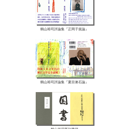
鶴山裕司評論集『正岡子規論』
鶴山裕司評論集『夏目漱石論』