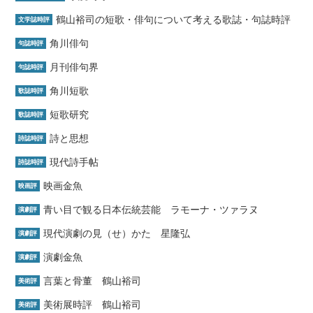
鶴山裕司の短歌・俳句について考える歌誌・句誌時評
文学誌時評
角川俳句
句誌時評
月刊俳句界
句誌時評
角川短歌
歌誌時評
短歌研究
歌誌時評
詩と思想
詩誌時評
現代詩手帖
詩誌時評
映画金魚
映画評
青い目で観る日本伝統芸能 ラモーナ・ツァラヌ
演劇評
現代演劇の見（せ）かた 星隆弘
演劇評
演劇金魚
演劇評
言葉と骨董 鶴山裕司
美術評
美術展時評 鶴山裕司
美術評