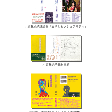
小原眞紀子評論集『文学とセクシュアリティ』
小原眞紀子既刊書籍