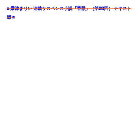
■
露津まりい
連載サスペンス小説『香獣』（第18
回）
テキスト
版 ■