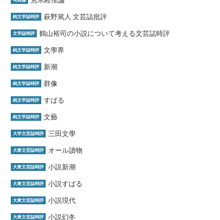
荒木経惟論
写真論
萩野篤人 文芸誌批評
純文学誌時評
鶴山裕司の小説について考える文芸誌時評
文学誌時評
文學界
純文学誌時評
新潮
純文学誌時評
群像
純文学誌時評
すばる
純文学誌時評
文藝
純文学誌時評
三田文學
大学文芸誌時評
オール讀物
大衆文芸誌時評
小説新潮
大衆文芸誌時評
小説すばる
大衆文芸誌時評
小説現代
大衆文芸誌時評
小説幻冬
大衆文芸誌時評