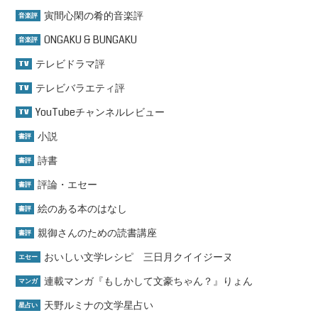
寅間心閑の肴的音楽評
音楽評
ONGAKU & BUNGAKU
音楽評
テレビドラマ評
TV
テレビバラエティ評
TV
YouTubeチャンネルレビュー
TV
小説
書評
詩書
書評
評論・エセー
書評
絵のある本のはなし
書評
親御さんのための読書講座
書評
おいしい文学レシピ 三日月クイイジーヌ
エセー
連載マンガ『もしかして文豪ちゃん？』りょん
マンガ
天野ルミナの文学星占い
星占い