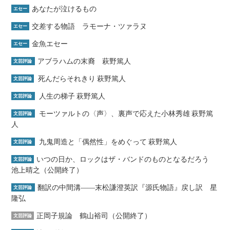
あなたが泣けるもの
エセー
交差する物語 ラモーナ・ツァラヌ
エセー
金魚エセー
エセー
アブラハムの末裔 萩野篤人
文芸評論
死んだらそれきり 萩野篤人
文芸評論
人生の梯子 萩野篤人
文芸評論
モーツァルトの〈声〉、裏声で応えた小林秀雄 萩野篤
文芸評論
人
九鬼周造と「偶然性」をめぐって 萩野篤人
文芸評論
いつの日か、ロックはザ・バンドのものとなるだろう
文芸評論
池上晴之（公開終了）
翻訳の中間溝――末松謙澄英訳『源氏物語』戻し訳 星
文芸評論
隆弘
正岡子規論 鶴山裕司（公開終了）
文芸評論