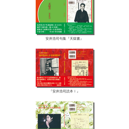
安井浩司句集『天獄書』
『安井浩司読本Ⅰ』