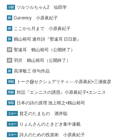
ツルツルちゃん2 仙田学
小説
Currency 小原眞紀子
詩
ここから月まで 小原眞紀子
詩
鶴山裕司 連作詩『聖遠耳 日日新』
詩
聖遠耳 鶴山裕司（公開終了）
詩
羽沢 鶴山裕司（公開終了）
詩
高津敬三 俳句作品
詩
トーク@セクシュアリティ― 小原眞紀×三浦俊彦
対話
対話『エンニスの誘惑』小原眞紀子×エンニス
対話
日本の詩の原理 池上晴之×鶴山裕司
対話
貧乏のたまもの 酒井聡
エセー
りょんさんのときどき集中連載
エセー
詩人のための投資術 小原眞紀子
エセー