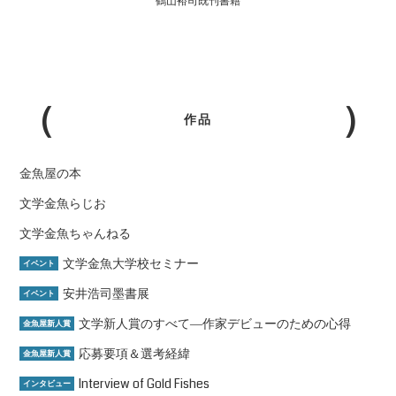
鶴山裕司既刊書籍
作品
金魚屋の本
文学金魚らじお
文学金魚ちゃんねる
文学金魚大学校セミナー
イベント
安井浩司墨書展
イベント
文学新人賞のすべて―作家デビューのための心得
金魚屋新人賞
応募要項＆選考経緯
金魚屋新人賞
Interview of Gold Fishes
インタビュー