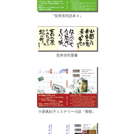
『安井浩司読本Ⅱ』
安井浩司墨書
小原眞紀子ミステリー小説『香獣』