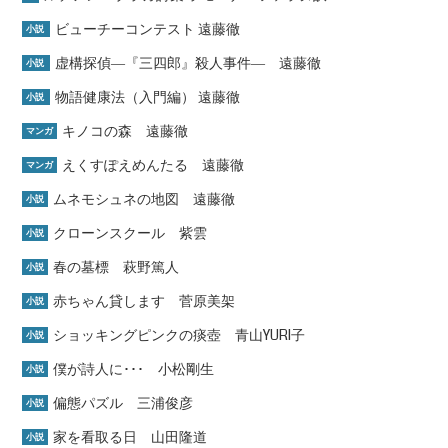
ビューチーコンテスト 遠藤徹
小説
虚構探偵―『三四郎』殺人事件― 遠藤徹
小説
物語健康法（入門編） 遠藤徹
小説
キノコの森 遠藤徹
マンガ
えくすぽえめんたる 遠藤徹
マンガ
ムネモシュネの地図 遠藤徹
小説
クローンスクール 紫雲
小説
春の墓標 萩野篤人
小説
赤ちゃん貸します 菅原美架
小説
ショッキングピンクの痰壺 青山YURI子
小説
僕が詩人に･･･ 小松剛生
小説
偏態パズル 三浦俊彦
小説
家を看取る日 山田隆道
小説