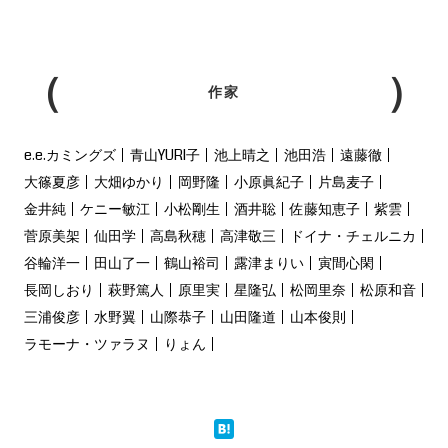
作家
e.e.カミングズ
青山YURI子
池上晴之
池田浩
遠藤徹
大篠夏彦
大畑ゆかり
岡野隆
小原眞紀子
片島麦子
金井純
ケニー敏江
小松剛生
酒井聡
佐藤知恵子
紫雲
菅原美架
仙田学
高島秋穂
高津敬三
ドイナ・チェルニカ
谷輪洋一
田山了一
鶴山裕司
露津まりい
寅間心閑
長岡しおり
萩野篤人
原里実
星隆弘
松岡里奈
松原和音
三浦俊彦
水野翼
山際恭子
山田隆道
山本俊則
ラモーナ・ツァラヌ
りょん