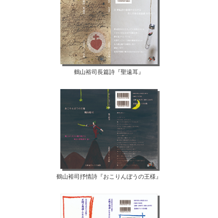
鶴山裕司長篇詩『聖遠耳』
鶴山裕司抒情詩『おこりんぼうの王様』