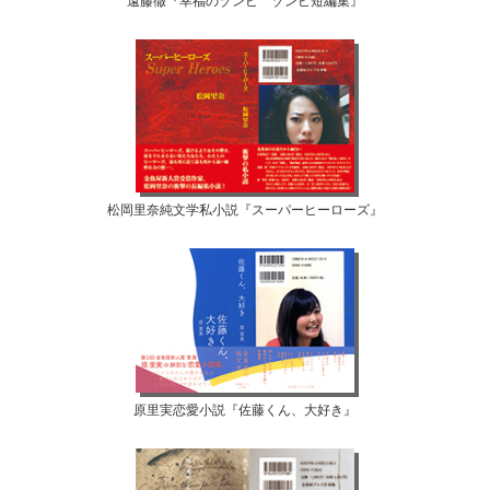
遠藤徹『幸福のゾンビ ゾンビ短編集』
松岡里奈純文学私小説『スーパーヒーローズ』
原里実恋愛小説『佐藤くん、大好き』