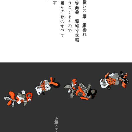
私達の
故郷は
日本語で
す
。
金魚屋プ
レ
ス
日本版は
、
日本語で
書か
れ
る
あ
ら
ゆ
る
文学の
方向を
見極め
、
私達の
精神の
行く
末を
照
ら
す
光り
を
見出そ
う
と
す
る
も
の
で
す
。
金魚屋プ
レ
ス
日本版は
そ
の
光り
の
す
べ
て
を
広義の
文学と
呼び
ま
す
金魚屋BOOK SHOP