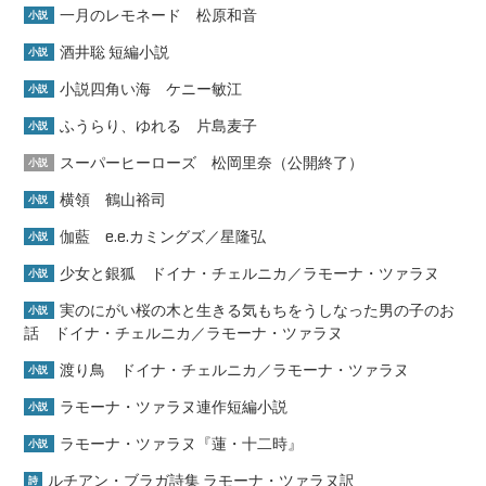
一月のレモネード 松原和音
小説
酒井聡 短編小説
小説
小説四角い海 ケニー敏江
小説
ふうらり、ゆれる 片島麦子
小説
スーパーヒーローズ 松岡里奈（公開終了）
小説
横領 鶴山裕司
小説
伽藍 e.e.カミングズ／星隆弘
小説
少女と銀狐 ドイナ・チェルニカ／ラモーナ・ツァラヌ
小説
実のにがい桜の木と生きる気もちをうしなった男の子のお
小説
話 ドイナ・チェルニカ／ラモーナ・ツァラヌ
渡り鳥 ドイナ・チェルニカ／ラモーナ・ツァラヌ
小説
ラモーナ・ツァラヌ連作短編小説
小説
ラモーナ・ツァラヌ『蓮・十二時』
小説
ルチアン・ブラガ詩集 ラモーナ・ツァラヌ訳
詩