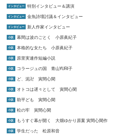
特別インタビュー＆講演
インタビュー
金魚詩壇討議＆インタビュー
インタビュー
新人作家インタビュー
インタビュー
幕間は波のごとく 小原眞紀子
小説
本格的な女たち 小原眞紀子
小説
原里実連作短編小説
小説
コラージュの国 青山YURI子
小説
ど、泥卍 寅間心閑
小説
オトコは遅々として 寅間心閑
小説
助平ども 寅間心閑
小説
松の牢 寅間心閑
小説
もうすぐ幕が開く 大畑ゆかり原案 寅間心閑作
小説
学生だった 松原和音
小説