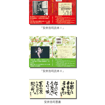
『安井浩司読本Ⅰ』
『安井浩司読本Ⅱ』
安井浩司墨書