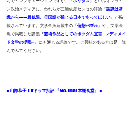
んでインフォメーションですが、『
ポリタス
』といふオンライ
ン政治メディアに、われらが三浦俊彦センセの評論『
認識は常
識から——最低限、母国語が通じる日本であってほしい
』が掲
載されています。文学金魚連載中の『
偏態パズル
』や、文学金
魚で掲載した講義
『
芸術作品としてのポツダム宣言─レディメイ
ド文学の提唱─
』にも通じる評論です。ご興味のある方は是非読
んでみてください。
■
山際恭子 TV
ドラマ批評
『No.098
本棚食堂』 ■