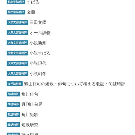
すばる
純文学誌時評
文藝
純文学誌時評
三田文學
大学文芸誌時評
オール讀物
大衆文芸誌時評
小説新潮
大衆文芸誌時評
小説すばる
大衆文芸誌時評
小説現代
大衆文芸誌時評
小説幻冬
大衆文芸誌時評
鶴山裕司の短歌・俳句について考える歌誌・句誌時評
文学誌時評
角川俳句
句誌時評
月刊俳句界
句誌時評
角川短歌
歌誌時評
短歌研究
歌誌時評