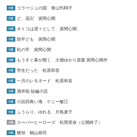
コラージュの国 青山YURI子
小説
ど、泥卍 寅間心閑
小説
オトコは遅々として 寅間心閑
小説
助平ども 寅間心閑
小説
松の牢 寅間心閑
小説
もうすぐ幕が開く 大畑ゆかり原案 寅間心閑作
小説
学生だった 松原和音
小説
一月のレモネード 松原和音
小説
酒井聡 短編小説
小説
小説四角い海 ケニー敏江
小説
ふうらり、ゆれる 片島麦子
小説
スーパーヒーローズ 松岡里奈（公開終了）
小説
横領 鶴山裕司
小説