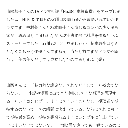
山際恭子さんのTVドラマ批評『No.098 本棚食堂』をアップしま
したぁ。NHK BSで10月の火曜日23時15分から放送されていたド
ラマです。中村蒼さんと柄本時生さん演じるコンビの少女漫画
家が、締め切りに追われながら現実逃避的に料理を作るといふ
ストーリーでした。石川も2、3回見ましたが、柄本時生はなん
となく見ちゃう俳優さんですねぇ。当たり前ですがドラマや舞
台は、美男美女だけでは成立しなひのでありまふ（爆）。
山際さんは、『魅力的な設定だ。それがどうして、と残念でな
らない。･･･小説や漫画に出てきた美味しそうな料理を再現す
る、というコンセプト。ようはそういうことだし、視聴者が期
待するのだって、その瞬間に決まっている。ならばそれに向け
て期待感を高め、期待を裏切らぬようにシンプルに仕上げてい
けばよいだけではないか。･･･放映局が違っても、観ているのは