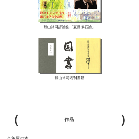
鶴山裕司評論集『夏目漱石論』
鶴山裕司既刊書籍
作品
金魚屋の本