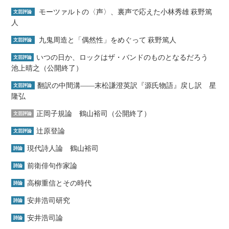
モーツァルトの〈声〉、裏声で応えた小林秀雄 萩野篤
文芸評論
人
九鬼周造と「偶然性」をめぐって 萩野篤人
文芸評論
いつの日か、ロックはザ・バンドのものとなるだろう
文芸評論
池上晴之（公開終了）
翻訳の中間溝――末松謙澄英訳『源氏物語』戻し訳 星
文芸評論
隆弘
正岡子規論 鶴山裕司（公開終了）
文芸評論
辻原登論
文芸評論
現代詩人論 鶴山裕司
詩論
前衛俳句作家論
詩論
高柳重信とその時代
詩論
安井浩司研究
詩論
安井浩司論
詩論