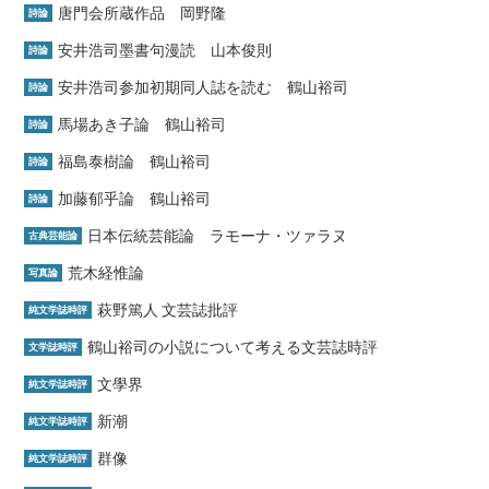
唐門会所蔵作品 岡野隆
詩論
安井浩司墨書句漫読 山本俊則
詩論
安井浩司参加初期同人誌を読む 鶴山裕司
詩論
馬場あき子論 鶴山裕司
詩論
福島泰樹論 鶴山裕司
詩論
加藤郁乎論 鶴山裕司
詩論
日本伝統芸能論 ラモーナ・ツァラヌ
古典芸能論
荒木経惟論
写真論
萩野篤人 文芸誌批評
純文学誌時評
鶴山裕司の小説について考える文芸誌時評
文学誌時評
文學界
純文学誌時評
新潮
純文学誌時評
群像
純文学誌時評