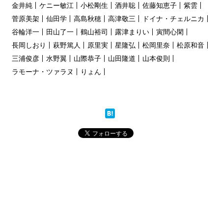
金井純
ケニー敏江
小松剛生
酒井聡
佐藤知恵子
紫雲
菅原美架
仙田学
高島秋穂
高津敬三
ドイナ・チェルニカ
谷輪洋一
田山了一
鶴山裕司
露津まりい
寅間心閑
長岡しおり
萩野篤人
原里実
星隆弘
松岡里奈
松原和音
三浦俊彦
水野翼
山際恭子
山田隆道
山本俊則
ラモーナ・ツァラヌ
りょん