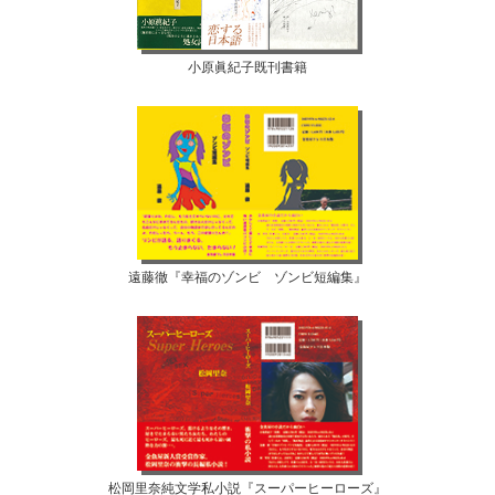
小原眞紀子既刊書籍
遠藤徹『幸福のゾンビ ゾンビ短編集』
松岡里奈純文学私小説『スーパーヒーローズ』