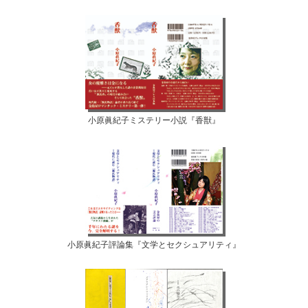
小原眞紀子ミステリー小説『香獣』
小原眞紀子評論集『文学とセクシュアリティ』