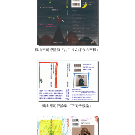
鶴山裕司抒情詩『おこりんぼうの王様』
鶴山裕司評論集『正岡子規論』