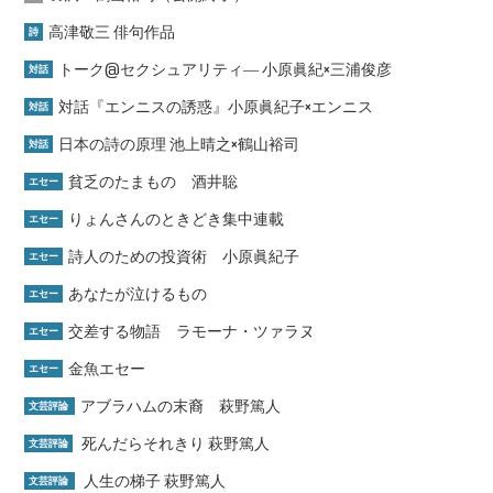
高津敬三 俳句作品
詩
トーク@セクシュアリティ― 小原眞紀×三浦俊彦
対話
対話『エンニスの誘惑』小原眞紀子×エンニス
対話
日本の詩の原理 池上晴之×鶴山裕司
対話
貧乏のたまもの 酒井聡
エセー
りょんさんのときどき集中連載
エセー
詩人のための投資術 小原眞紀子
エセー
あなたが泣けるもの
エセー
交差する物語 ラモーナ・ツァラヌ
エセー
金魚エセー
エセー
アブラハムの末裔 萩野篤人
文芸評論
死んだらそれきり 萩野篤人
文芸評論
人生の梯子 萩野篤人
文芸評論