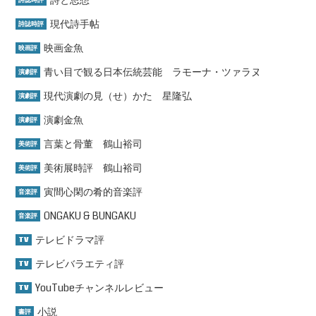
詩と思想
詩誌時評
現代詩手帖
詩誌時評
映画金魚
映画評
青い目で観る日本伝統芸能 ラモーナ・ツァラヌ
演劇評
現代演劇の見（せ）かた 星隆弘
演劇評
演劇金魚
演劇評
言葉と骨董 鶴山裕司
美術評
美術展時評 鶴山裕司
美術評
寅間心閑の肴的音楽評
音楽評
ONGAKU & BUNGAKU
音楽評
テレビドラマ評
TV
テレビバラエティ評
TV
YouTubeチャンネルレビュー
TV
小説
書評