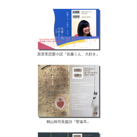
原里実恋愛小説『佐藤くん、大好き』
鶴山裕司長篇詩『聖遠耳』