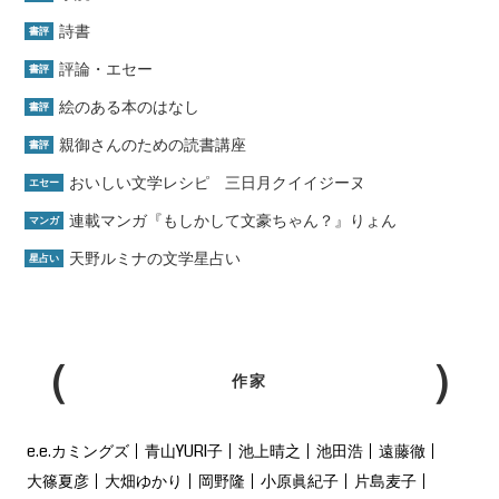
詩書
書評
評論・エセー
書評
絵のある本のはなし
書評
親御さんのための読書講座
書評
おいしい文学レシピ 三日月クイイジーヌ
エセー
連載マンガ『もしかして文豪ちゃん？』りょん
マンガ
天野ルミナの文学星占い
星占い
作家
e.e.カミングズ
青山YURI子
池上晴之
池田浩
遠藤徹
大篠夏彦
大畑ゆかり
岡野隆
小原眞紀子
片島麦子