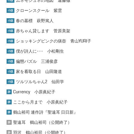
ムネモシュネの地図 遠藤徹
小説
クローンスクール 紫雲
小説
春の墓標 萩野篤人
小説
赤ちゃん貸します 菅原美架
小説
ショッキングピンクの痰壺 青山YURI子
小説
僕が詩人に･･･ 小松剛生
小説
偏態パズル 三浦俊彦
小説
家を看取る日 山田隆道
小説
ツルツルちゃん2 仙田学
小説
Currency 小原眞紀子
詩
ここから月まで 小原眞紀子
詩
鶴山裕司 連作詩『聖遠耳 日日新』
詩
聖遠耳 鶴山裕司（公開終了）
詩
羽沢 鶴山裕司（公開終了）
詩