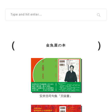
金魚屋の本
安井浩司句集『天獄書』