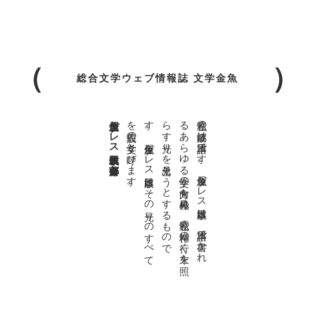
総合文学ウェブ情報誌 文学金魚
金魚屋プレス日本版代表 齋藤都
。
私達の
故郷は
日本語で
す
。
金魚屋プ
レ
ス
日本版は
、
日本語で
書か
れ
る
あ
ら
ゆ
る
文学の
方向を
見極め
、
私達の
精神の
行く
末を
照
ら
す
光り
を
見出そ
う
と
す
る
も
の
で
す
。
金魚屋プ
レ
ス
日本版は
そ
の
光り
の
す
べ
て
を
広義の
文学と
呼び
ま
す