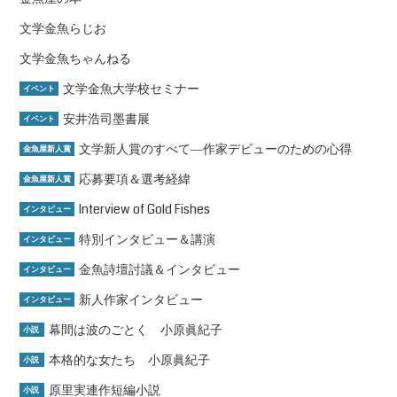
文学金魚らじお
文学金魚ちゃんねる
文学金魚大学校セミナー
イベント
安井浩司墨書展
イベント
文学新人賞のすべて―作家デビューのための心得
金魚屋新人賞
応募要項＆選考経緯
金魚屋新人賞
Interview of Gold Fishes
インタビュー
特別インタビュー＆講演
インタビュー
金魚詩壇討議＆インタビュー
インタビュー
新人作家インタビュー
インタビュー
幕間は波のごとく 小原眞紀子
小説
本格的な女たち 小原眞紀子
小説
原里実連作短編小説
小説