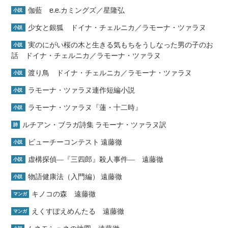
伽藍 e.e.カミングズ／星隆弘
小説
少女と銀狐 ドイナ・チェルニカ／ラモーナ・ツァラヌ
小説
実のにがい桜の木と生きる気もちをうしなった男の子のお
小説
話 ドイナ・チェルニカ／ラモーナ・ツァラヌ
渡り鳥 ドイナ・チェルニカ／ラモーナ・ツァラヌ
小説
ラモーナ・ツァラヌ連作短編小説
小説
ラモーナ・ツァラヌ『蓮・十二時』
小説
ルチアン・ブラガ詩集 ラモーナ・ツァラヌ訳
詩
ビューチーコンテスト 遠藤徹
小説
虚構探偵―『三四郎』殺人事件― 遠藤徹
小説
物語健康法（入門編） 遠藤徹
小説
キノコの森 遠藤徹
マンガ
えくすぽえめんたる 遠藤徹
マンガ