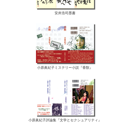
安井浩司墨書
小原眞紀子ミステリー小説『香獣』
小原眞紀子評論集『文学とセクシュアリティ』