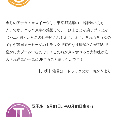
今月のアナタの吉スイーツは、東京都銘菓の「播磨屋のおか
き」です。エッ？東京の銘菓って、、ひよことか鳩サブレとか
じゃ…と思ったそこの牡牛座さん！ええ、ええ、それもそうなの
ですが憂国メッセージのトラックで有名な播磨屋さんが都内で
密かに大ブーム中なのです！このおかきを食べると大和魂が注
入され運気が一気にUPすること請け合いです！
【川柳】
注目は トラックの方 おかきより
双子座 5
月21
日から6
月21
日生まれ