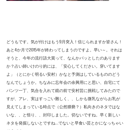
どうもです。気が付けはもう9月突入！信じられますか皆さん！
あと4か月で2015年が終わってしまうのですよ。早い～。それは
そうと、今年の流行語大賞って、なんかパッとしたのあります
か？占い師いけのり的には、「安心してください。穿いてます
よ」（とにかく明るい安村）かなと予測はしているもののどう
なんでしょうか。ちなみに忘年会の余興用にと思い、自宅にて
パンツ一丁、気合を入れて鏡の前で安村芸に挑戦してみたので
すが、アレ、実はすっごい難しく、、しかも微乳ながらお乳が
見えてしまっている時点で（公然猥褻？）私向きのネタではな
いな、、と悟り、、封印しました。切ないですね。早く新しい
ネタを発掘しないとですね…でないと早食い芸とかになっちゃい