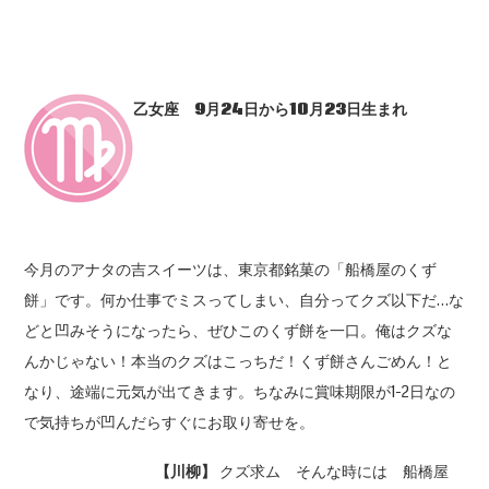
乙女座 9
月24
日から10
月23
日生まれ
今月のアナタの吉スイーツは、東京都銘菓の「船橋屋のくず
餅」です。何か仕事でミスってしまい、自分ってクズ以下だ…な
どと凹みそうになったら、ぜひこのくず餅を一口。俺はクズな
んかじゃない！本当のクズはこっちだ！くず餅さんごめん！と
なり、途端に元気が出てきます。ちなみに賞味期限が1-2日なの
で気持ちが凹んだらすぐにお取り寄せを。
【川柳】
クズ求ム そんな時には 船橋屋