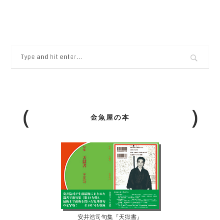
金魚屋の本
安井浩司句集『天獄書』