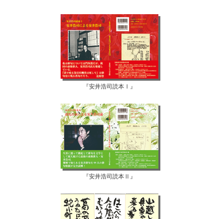
『安井浩司読本Ⅰ』
『安井浩司読本Ⅱ』