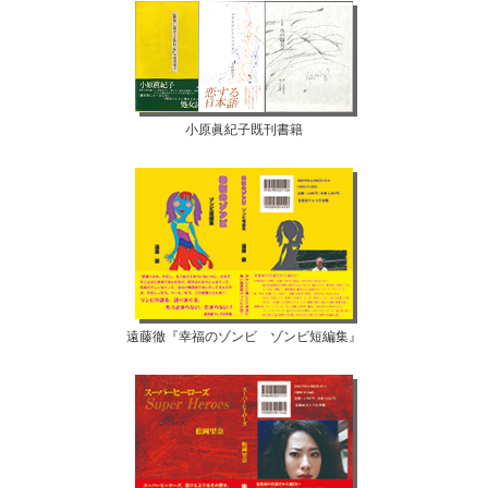
小原眞紀子既刊書籍
遠藤徹『幸福のゾンビ ゾンビ短編集』