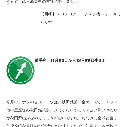
きます。恋人募集中の方はイチゴ味を。
【川柳】
カリカリと したもの食べて おっ
とりす
射手座 11
月23
日から12
月22
日生まれ
今月のアナタの吉スイーツは、秋田銘菓「金萬」です。エッ？
他の星座含め秋田銘菓多すぎじゃないかって？占い師いけのり
が秋田県出身なのでしょうがないですね。ちなみに金満と書く
と揶揄的な意味のお金持ちとなりますのでご注意を。地元秋田