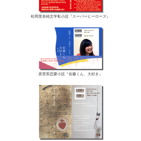
松岡里奈純文学私小説『スーパーヒーローズ』
原里実恋愛小説『佐藤くん、大好き』