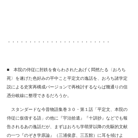
・・・・・・・・・・・・・・・・・・・・・・・・
■ 本院の侍従に肘鉄を食らわされたあげく悶然たる〈おろち
死〉を遂げた色好みの平中こと平定文の逸話を、おろち諸学定
説による史実再構成バージョンで再検討するならば幾通りの信
憑分岐線に整理できるだろうか。
スタンダードな今昔物語集巻３０・第１話「平定文、本院の
侍従に仮借する語」の他に『宇治拾遺』『十訓抄』などでも報
告されるあの逸話だが、まずはおろち学萌芽以降の先駆的文献
の一つ『のぞき学原論』（三浦俊彦、三五館）に耳を傾けよ