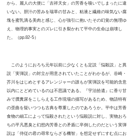
から、麗人の大便に「吉祥天女」の芳香を嗅いでしまったに違
いない。胆汁の苦みを瑞草の甘みと、粘液と繊維の味気ない腐
塊を蜜乳滴る美肉と感じ、心が強引に抱いたその幻覚の無理ゆ
え、物理的事実とのズレに引き裂かれて平中の生命は崩壊し
た。（pp.82-5）
このようにおろち元年以前に少なくとも定説「悩殺説」と異
説「実弾説」の対立が用意されていたことがわかるが、谷崎・
芥川をはじめとするアレンジャーの誰もが実弾説を可能的含意
以内にとどめているのは不思議である。『宇治拾遺』に香り甘
みで贋糞尿をこしらえる工作現場の描写があるため、物語特有
の歪曲を疑いつつも古典を尊重したのであろうか。平中は芳香
食物の細工によって悩殺されたという悩殺説に対し、実物おろ
ちの平凡悪臭と幻想内芳香との矛盾に卒倒したのだという実弾
説は「侍従の君の尋常ならざる機智」を想定せずにすむ点にお