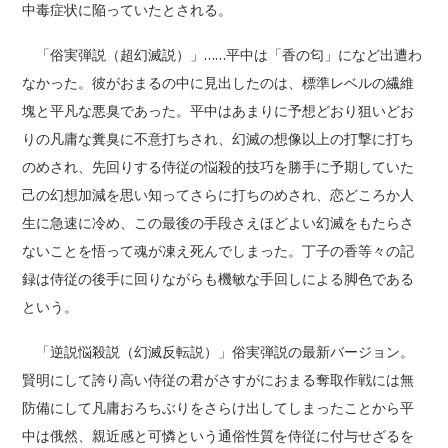
中毒症状に陥っていたとされる。
「俗実弾説（超幻滅説）」……平中は「香の匂」になど出遭わ
なかった。彼がおまるの中に見出したのは、標準レベルの繊維
塊と平凡な悪臭であった。平中はあまりに予想どおり狙いどお
りの凡庸な糞臭に不意打ちされ、幻滅の想像以上の打撃に打ち
のめされ、先回りする侍従の悩殺的技巧を勝手に予期していた
己の幻想加減を思い知ってさらに打ちのめされ、恋どころか人
生に急速に冷め、この最後の手段さえほどよい幻滅をもたらさ
ないことを悟って魂が凍え死んでしまった。丁子の香等々の記
録は侍従の後手に回りながらも機敏な手回しによる脚色である
という。
「逆説悩殺説（幻滅反転説）」俗実弾説の最新バージョン。
賢明にして誇り高い侍従の君がさすがにおまる奪取作戦には無
防備にして凡庸おろちぶりをさらけ出してしまったことから平
中は俄然、親近感と可憐という通俗性質を侍従に付与せざるを