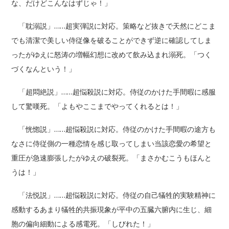
な、だけどこんなはずじゃ！」
「耽溺説」……超実弾説に対応。策略など抜きで天然にどこま
でも清潔で美しい侍従像を破ることができず逆に確認してしま
ったがゆえに怒涛の増幅幻想に改めて飲み込まれ溺死。「つく
づくなんという！」
「超悶絶説」……超悩殺説に対応。侍従のかけた手間暇に感服
して驚嘆死。「よもやここまでやってくれるとは！」
「恍惚説」……超悩殺説に対応。侍従のかけた手間暇の途方も
なさに侍従側の一種恋情を感じ取ってしまい当該恋愛の希望と
重圧が急速膨張したがゆえの破裂死。「まさかむこうもほんと
うは！」
「法悦説」……超悩殺説に対応。侍従の自己犠牲的実験精神に
感動するあまり犠牲的共振現象が平中の五臓六腑内に生じ、細
胞の偏向細動による感電死。「しびれた！」