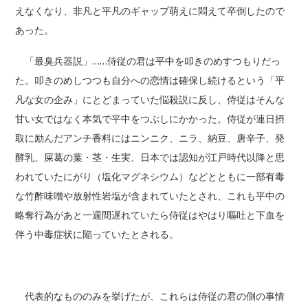
えなくなり、非凡と平凡のギャップ萌えに悶えて卒倒したので
あった。
「最臭兵器説」……侍従の君は平中を叩きのめすつもりだっ
た。叩きのめしつつも自分への恋情は確保し続けるという「平
凡な女の企み」にとどまっていた悩殺説に反し、侍従はそんな
甘い女ではなく本気で平中をつぶしにかかった。侍従が連日摂
取に励んだアンチ香料にはニンニク、ニラ、納豆、唐辛子、発
酵乳、屎葛の葉・茎・生実、日本では認知が江戸時代以降と思
われていたにがり（塩化マグネシウム）などとともに一部有毒
な竹酢味噌や放射性岩塩が含まれていたとされ、これも平中の
略奪行為があと一週間遅れていたら侍従はやはり嘔吐と下血を
伴う中毒症状に陥っていたとされる。
代表的なもののみを挙げたが、これらは侍従の君の側の事情