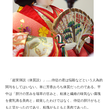
「超実弾説（体質説）」……侍従の君は悩殺などという人為的
関与をしてはいない。単に芳香おろち体質だったのである。平
中は「胆汁の苦みを瑞草の甘みと、粘液と繊維の味気ない腐塊
を蜜乳滴る美肉と」錯覚したわけではなく、侍従の胆汁がもと
もと甘かったのであり、粘塊がもともと美肉であった。