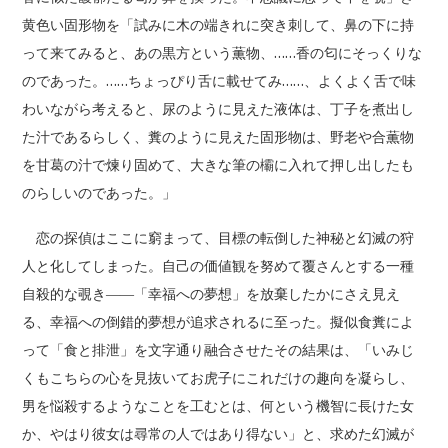
黄色い固形物を「試みに木の端きれに突き刺して、鼻の下に持
って来てみると、あの黒方という薫物、……香の匂にそっくりな
のであった。……ちょっぴり舌に載せてみ……、よくよく舌で味
わいながら考えると、尿のように見えた液体は、丁子を煮出し
た汁であるらしく、糞のように見えた固形物は、野老や合薫物
を甘葛の汁で煉り固めて、大きな筆の欛に入れて押し出したも
のらしいのであった。」
恋の探偵はここに窮まって、目標の転倒した神秘と幻滅の狩
人と化してしまった。自己の価値観を努めて覆さんとする一種
自殺的な覗き――「幸福への夢想」を放棄したかにさえ見え
る、幸福への倒錯的夢想が追求されるに至った。擬似食糞によ
って「食と排泄」を文字通り融合させたその結果は、「いみじ
くもこちらの心を見抜いてお虎子にこれだけの趣向を凝らし、
男を悩殺するようなことを工むとは、何という機智に長けた女
か、やはり彼女は尋常の人ではあり得ない」と、求めた幻滅が