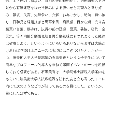
信、土下座のし損ない、白羽の矢の種明かし、過剰防衛の勇み
足から有難迷惑を経た逆恨みによる腹いせと高望みと選り好
み、報復、失言、先陣争い、弁解、お為ごかし、絶句、買い被
り、日和見と縁起担ぎと馬耳東風、窮鼠猫、目から鱗、売り言
葉買い言葉、腰砕け、説得の前の誘惑、面罵、妥協、密約、空
元気、等々内部分裂擬似統合再分裂気味にもつれまくった経緯
は省略しよう。というようにいろいろありながらまずは大筋だ
け辿れば見掛け上スムーズに実現にはこぎつけたと。ただ一
つ、湊美術大学大学院志望の石黒美香という女子学生について
簡単なプロフィール的導入を兼ねて印南イベントの一つを粗描
しておく必要がある。石黒美香は、大学院修士課程入学案内を
もらいに湊美術大学入試広報課を訪れたあと立ち寄ったトイレ
内にて次のようなビラが貼ってあるのを目にした。というか、
目にしたはずである。