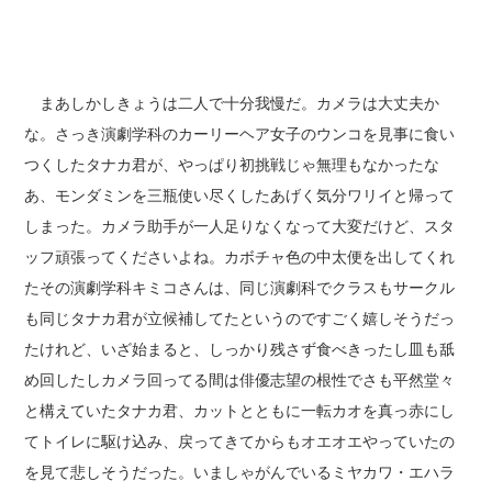
まあしかしきょうは二人で十分我慢だ。カメラは大丈夫か
な。さっき演劇学科のカーリーヘア女子のウンコを見事に食い
つくしたタナカ君が、やっぱり初挑戦じゃ無理もなかったな
あ、モンダミンを三瓶使い尽くしたあげく気分ワリイと帰って
しまった。カメラ助手が一人足りなくなって大変だけど、スタ
ッフ頑張ってくださいよね。カボチャ色の中太便を出してくれ
たその演劇学科キミコさんは、同じ演劇科でクラスもサークル
も同じタナカ君が立候補してたというのですごく嬉しそうだっ
たけれど、いざ始まると、しっかり残さず食べきったし皿も舐
め回したしカメラ回ってる間は俳優志望の根性でさも平然堂々
と構えていたタナカ君、カットとともに一転カオを真っ赤にし
てトイレに駆け込み、戻ってきてからもオエオエやっていたの
を見て悲しそうだった。いましゃがんでいるミヤカワ・エハラ