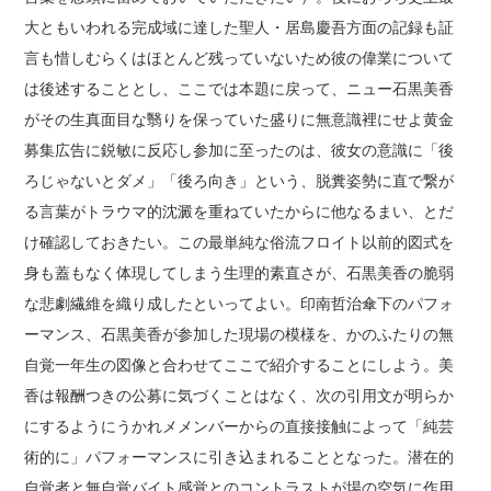
大ともいわれる完成域に達した聖人・居島慶吾方面の記録も証
言も惜しむらくはほとんど残っていないため彼の偉業について
は後述することとし、ここでは本題に戻って、ニュー石黒美香
がその生真面目な翳りを保っていた盛りに無意識裡にせよ黄金
募集広告に鋭敏に反応し参加に至ったのは、彼女の意識に「後
ろじゃないとダメ」「後ろ向き」という、脱糞姿勢に直で繋が
る言葉がトラウマ的沈澱を重ねていたからに他なるまい、とだ
け確認しておきたい。この最単純な俗流フロイト以前的図式を
身も蓋もなく体現してしまう生理的素直さが、石黒美香の脆弱
な悲劇繊維を織り成したといってよい。印南哲治傘下のパフォ
ーマンス、石黒美香が参加した現場の模様を、かのふたりの無
自覚一年生の図像と合わせてここで紹介することにしよう。美
香は報酬つきの公募に気づくことはなく、次の引用文が明らか
にするようにうかれメメンバーからの直接接触によって「純芸
術的に」パフォーマンスに引き込まれることとなった。潜在的
自覚者と無自覚バイト感覚とのコントラストが場の空気に作用