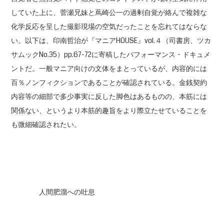
していた上に、菅瀬兄妹と蔦崎公一の過剰自覚が絡んで複雑な
化学反応を呈した撮影現場の空気だったことを忘れてはならな
い。以下は、印南哲治が『マニアHOUSE』vol.４（司書房、ツカ
サムックNo.35）pp.67-72に寄稿したパフォーマンス・ドキュメ
ントだ。一般マニア向けの文体をまとっているが、内容的には
百％ノンフィクションであることが確認されている。金銭契約
内容等の細部で多少事実に反した脚色はあるものの、本筋には
関係ない、というより本筋的趣旨をより際立たせていることを
も微細確認されたい。
人間肥溜への吐息