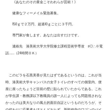
《あなたのその黄金こそわれらが芸術！》
健康なフィーメイル緊急募集。
150ｇで２万円、超過10ｇごとに３千円。
専門家が食します。あなたは出すだけです。
連絡先 湊美術大学大学院修士課程芸術学専攻 ♯◎∴※電
話……（24時間ＯＫ）
このビラを石黒美香が見たはずであるというのは、これが当
時、湊美術大学キャンパスの女子トイレのすべての個室内、便
座に座ったちょうど目前の壁に貼られていたからである。これ
が学生課・教務課以下教職員の誰一人によっても問題視されな
かったのは美大なりの風土的面目自証というものだろうが、そ
の代わりに応募者もほとんどおらず、新幹線内のワゴンのバイ