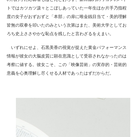
トではカツカツ汲々とこぼしあっていた一年生ほか片手乃指程
度の女子がおずおずと「本部」の扉に唯金銭目当て・美的理解
皆無の双拳を叩いたのみという次第はまた、美術大学としてお
ろち史上ささやかな恥点を残したと言わざるをえまい。
いずれにせよ、石黒美香の視覚が捉えた黄金パフォーマンス
情報が彼女の大脳皮質に顕在意識として受容されなかったのは
考察に値する。彼女こそ、この「映像芸術」の実存的・芸術的
意義を心奥理解し尽くせる人材であったはずだからだ。