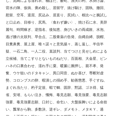
し、泥縄による濡れ衣、棚ぼた、薮蛇、漁夫の利、水掛け論、
背水の陣、仮病、褒め殺し、居留守、抜け駆け、固執、撤回、
慰留、空耳、退屈、尻込み、居直り、尻拭い、根比べと腕試し
と口止め、目移り、尻馬、〈食わず嫌い〉、焼け石に水、美辞
麗句、時間稼ぎ、逆指名、後知恵、身びいきの両成敗、水泡、
逃げ腰の太鼓判、早合点、二股膏薬の告発、自縄自縛、脱帽、
目糞鼻糞、屋上屋、唯々諾々と意気揚々、蒸し返し、半信半
疑、一石二鳥、一人二役、直談判、当てつけと見せしめによる
立候補、当てこすりとないものねだり、百面相、大金星、ピン
ハネの口裏合わせ、濡れ手に粟、暖簾に腕押し、親不孝、発
奮、ウケ狙いのドタキャン、異口同音、ぬか喜び、専断対虚
勢、コロンブスの卵、暇潰しの搦め手、勧善懲悪、手ぐすね、
まぐれ当たり、杓子定規、蝦で鯛、固辞、黙認、ゴネ得、猛
省、安堵、もらい泣き、懺悔、毒見志願、毒見強要、毒見志願
強要、毒見強要志願、口封じ、命乞い、大盤振舞いによる命拾
い、瓢箪から駒、多数決、逆ギレ、ダメモト、メタＫＹ、過