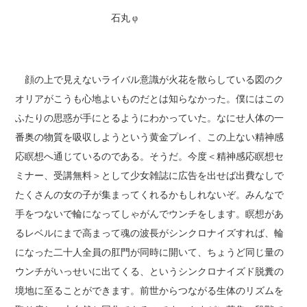
石丸 φ
顔の上で見えないライバル意識が火花を散らしている図のク
オリアがこうも心地よいものだとは知らなかった。僕にはこの
ふたりの思惑が手にとるようにわかっていた。なにせ人体の一
番奥の物質を吸収しようという黄金プレイ、この上ない精神感
応瞑想へ通じているのである。そうだ。今度＜精神感応瞑想セ
ミナー、受講無料＞として少女雑誌に広告を出せば出費なしで
たくさんの女の子が集まってくれるかもしれないぞ。みんなで
手をつないで輪になってしゃがんでウンチをします。瞑想があ
るレベルにまで高まって魂の波長がシンクロナイズすれば、輪
になった二十人全員の肛門が同時に開いて、ちょうど同じ量の
ウンチがいっせいに出てくる、というシンクロナイズド脱糞の
境地に至ることができます。前世からつながる生体のリズムを