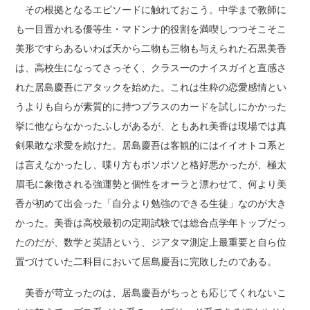
その根拠となるエピソードに触れておこう。中学まで教師に
も一目置かれる優等生・マドンナ的役割を満喫しつつそこそこ
美形ですらあるいわば天から二物も三物も与えられた石黒美香
は、高校生になってさっそく、クラス一のナイスガイと直感さ
れた居島慶吾にアタックを始めた。これは生粋の恋愛感情とい
うよりも自らが素質的に持つプラスのカードを試しにかかった
挙に他ならなかったふしがあるが、ともあれ美香は現場では真
剣果敢な求愛を続けた。居島慶吾は客観的にはイイオトコ系と
は言えなかったし、喋り方もボソボソと格好悪かったが、極太
眉毛に象徴される強運勢と個性をオーラと漂わせて、何より美
香が初めて出会った「自分より勉強のできる生徒」なのが大き
かった。美香は高校最初の定期試験では総合点学年トップだっ
たのだが、数学と英語という、ジアタマ測定上最重要と自ら位
置づけていた二科目において居島慶吾に完敗したのである。
美香が苛立ったのは、居島慶吾がちっとも応じてくれないこ