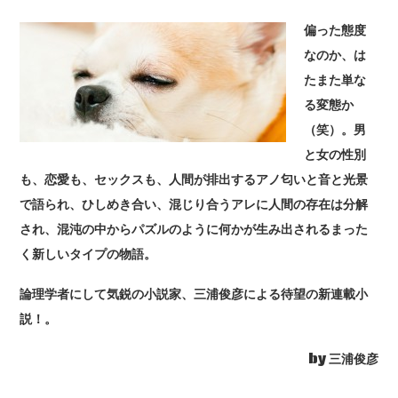
偏った態度
なのか、は
たまた単な
る変態か
（笑）。男
と女の性別
も、恋愛も、セックスも、人間が排出するアノ匂いと音と光景
で語られ、ひしめき合い、混じり合うアレに人間の存在は分解
され、混沌の中からパズルのように何かが生み出されるまった
く新しいタイプの物語。
論理学者にして気鋭の小説家、三浦俊彦による待望の新連載小
説！。
by 三浦俊彦