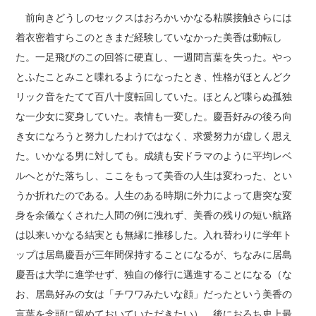
前向きどうしのセックスはおろかいかなる粘膜接触さらには
着衣密着すらこのときまだ経験していなかった美香は動転し
た。一足飛びのこの回答に硬直し、一週間言葉を失った。やっ
とふたことみこと喋れるようになったとき、性格がほとんどク
リック音をたてて百八十度転回していた。ほとんど喋らぬ孤独
な一少女に変身していた。表情も一変した。慶吾好みの後ろ向
き女になろうと努力したわけではなく、求愛努力が虚しく思え
た。いかなる男に対しても。成績も安ドラマのように平均レベ
ルへとがた落ちし、ここをもって美香の人生は変わった、とい
うか折れたのである。人生のある時期に外力によって唐突な変
身を余儀なくされた人間の例に洩れず、美香の残りの短い航路
は以来いかなる結実とも無縁に推移した。入れ替わりに学年ト
ップは居島慶吾が三年間保持することになるが、ちなみに居島
慶吾は大学に進学せず、独自の修行に邁進することになる（な
お、居島好みの女は「チワワみたいな顔」だったという美香の
言葉を念頭に留めておいていただきたい）。後におろち史上最