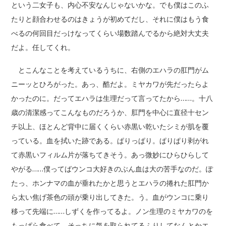
という二女子も、内心不安なんじゃないかな。でも僕はこのふ
たりと顔合わせるのはきょうが初めてだし、それに僕はもう食
べるの何回目だっけなってくらい場数踏んでるから絶対大丈夫
だよ。任してくれ。
とこんなことを考えているうちに、右側のエハラの肛門がム
ニーッとひろがった。あっ、酷だよ。ミヤカワが先だったらよ
かったのに。だってエハラは生理だって言ってたから……。十八
歳の清潔感ってこんなものだろうか、肛門を中心に直径十セン
チ以上、ほとんど背中に届くくらい赤黒い乾いたシミが肌を覆
っている。血を拭いた跡である。ぱりっぱり。ぱりぱり剥がれ
て赤黒いフィルム片が落ちてきそう。あっ微妙にひらひらして
やがる……僕ってばウンコ大好きのぶん血は大の苦手なのだ。ぽ
たっ、ホンナマの血が垂れたかと思うとエハラの捲れた肛門か
ら太い焦げ茶色の頭が乗り出してきた。う。血がウンコに乗り
移って先端に……しずくを作ってるよ。ノン生理のミヤカワのを
もっぱら食べて、そっちに気を取られてるふりしてなんとかエ