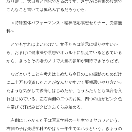
取り戻し、大自然と同化できるのです。さすがに募集の段階で
こんなこと書いては尻込みするだろうから、
＜特殊整体パフォーマンス・精神感応瞑想セミナー、受講無
料＞
とでもすればよいわけだ。女子たちは暗示に掛りやすいか
ら、おまけに健康法や瞑想やオカルトに飢えているときている
から、きっとその場のノリで大量の参加が期待できそうだぞ。
などということを考えはじめたら今日のこの撮影のためだけ
に二十万も投資したことがなんだかすごく要領悪いやり方だっ
たような気がして後悔しはじめたが、もうふたりとも気合を入
れはじめている。左右両側の二つのお尻、四つの山がピンク色
を帯びて汗ばみピクピクふくらみ始める。
左側にしゃがんだ子は写真学科の一年生でミヤカワという。
右側の子は楽理学科のやはり一年生でエハラという。きょうの