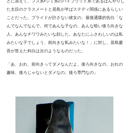
とに加えて、ブス系×ジミ系のハイブリッド系であるぼんやりし
た太目のクラスメートと居島が半ばステディ関係にあるらしい
ことだった。プライドが許さない彼女の、最後通牒的告白「な
んでなんでなんで。何であんな子なの、あんな暗い後ろ向きな
人。あんなチワワみたいな顔した。あなたにふさわしいのは私
みたいな子でしょう、前向きな私みたいな！」に対し、居島慶
吾が答えた科白は次のようなものだった。
「あ、おれ、前向きってダメなんだよ。後ろ向きなの、おれの
趣味。後ろじゃないとダメなの。後ろ専門なの」