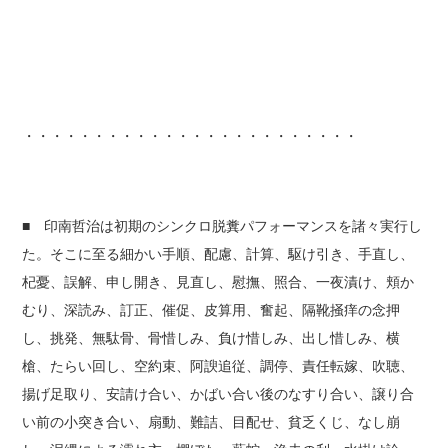
・・・・・・・・・・・・・・・・・・・・・・・・
■ 印南哲治は初期のシンクロ脱糞パフォーマンスを諸々実行し
た。そこに至る細かい手順、配慮、計算、駆け引き、手直し、
杞憂、誤解、申し開き、見直し、慰撫、照合、一夜漬け、頬か
むり、深読み、訂正、催促、皮算用、奮起、隔靴掻痒の念押
し、挑発、無駄骨、骨惜しみ、負け惜しみ、出し惜しみ、横
槍、たらい回し、空約束、阿諛追従、調停、責任転嫁、吹聴、
揚げ足取り、安請け合い、かばい合い後のなすり合い、譲り合
い前の小突き合い、扇動、難詰、目配せ、貧乏くじ、なし崩