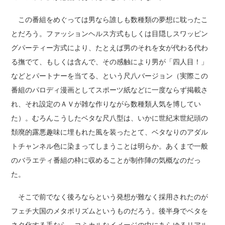
この番組をめぐっては男なら誰しも数種類の夢想に耽ったこ
とだろう。ファッションヘルス方式もしくは目隠しスワッピン
グパーティー方式により、たとえば男のそれを女が代わる代わ
る撫でて、もしくは含んで、その感触により男が「四人目！」
などとパートナーを当てる、という尺八バージョン（実際この
番組のパロディ漫画としてスポーツ紙などに一度ならず掲載さ
れ、それ設定のＡＶが雑な作りながら数種類人気を博してい
た）。むろんこうしたベタな尺八型は、いかに世紀末世紀頭の
頽廃的露悪趣味に埋もれた風を装ったとて、ベタなりのアダル
トチャンネル色に染まってしまうことは明らか。あくまで一般
のバラエティ番組の枠に収めることが制作陣の気概なのだっ
た。
そこで前でなく後ろならという発想が難なく採用されたのが
フェチ大国のメタボリズムというものだろう。後半身でベタを
ネタ化する手なら、コミカルなイメージの中にあらゆるリアル