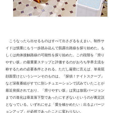
こうなったら出せるものはすべて出さざるをえまい。制作サ
イドは慎重にもう一歩踏み込んで肌露出路線を探り始めた。も
しくは肉体接触路線の可能性を探り始めた。この段階を「滑り
やすい坂」の最重要ステップと評価するのがおろち学界主流を
称するための必要条件とされる。ただし厳密に言えば、単発屁
顔面受けというシーンそのものは、『探偵！ナイトスクープ』
など深夜番組がすでに別シチュエーションで試みていたことが
最近発掘されており、「滑りやすい坂」は実は放屁バージョン
までの進化は垂直落下型であったにすぎないというのが裏定説
となっている。いずれにせよ「愛を確かめたい：出るよバージ
ョンアップ」が必然であったことに変わりない。