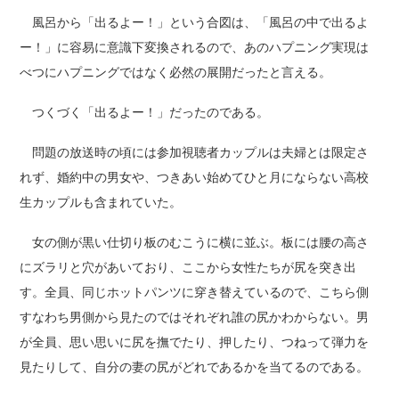
風呂から「出るよー！」という合図は、「風呂の中で出るよ
ー！」に容易に意識下変換されるので、あのハプニング実現は
べつにハプニングではなく必然の展開だったと言える。
つくづく「出るよー！」だったのである。
問題の放送時の頃には参加視聴者カップルは夫婦とは限定さ
れず、婚約中の男女や、つきあい始めてひと月にならない高校
生カップルも含まれていた。
女の側が黒い仕切り板のむこうに横に並ぶ。板には腰の高さ
にズラリと穴があいており、ここから女性たちが尻を突き出
す。全員、同じホットパンツに穿き替えているので、こちら側
すなわち男側から見たのではそれぞれ誰の尻かわからない。男
が全員、思い思いに尻を撫でたり、押したり、つねって弾力を
見たりして、自分の妻の尻がどれであるかを当てるのである。