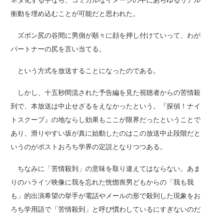
衝動を埋め込むことが可能だと思われた。
ズボン尻の谷間に男側が順々に顔を押し付けていって、わが
パートナーの尻を言い当てる。
という方式を放送することになったのである。
しかし、十五秒間流された予告編を見た視聴者からの苦情殺
到で、本放送は中止せざるをえなかったという。『探偵！ナイ
トスクープ』の地ならし効果もここが限界だったということで
あり、滑りやすい坂が真に始動したのはこの放送中止段階だと
いうのがポストおろち学界の定説となりつつある。
ちなみに「苦情殺到」の意味を取り違えてはならない。あま
りのハライソ映像に我を忘れた恍惚喪男どもからの「我も我
も」的出演希望の挙手が電話やメールの形で殺到した現象をお
ろち学用語で「苦情殺到」と呼び慣わしているにすぎないのだ