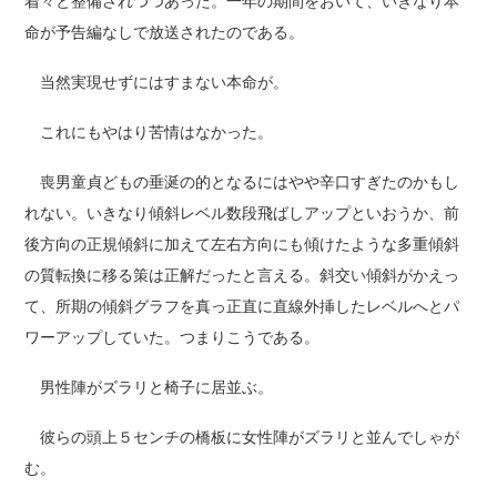
着々と整備されつつあった。一年の期間をおいて、いきなり本
命が予告編なしで放送されたのである。
当然実現せずにはすまない本命が。
これにもやはり苦情はなかった。
喪男童貞どもの垂涎の的となるにはやや辛口すぎたのかもし
れない。いきなり傾斜レベル数段飛ばしアップといおうか、前
後方向の正規傾斜に加えて左右方向にも傾けたような多重傾斜
の質転換に移る策は正解だったと言える。斜交い傾斜がかえっ
て、所期の傾斜グラフを真っ正直に直線外挿したレベルへとパ
ワーアップしていた。つまりこうである。
男性陣がズラリと椅子に居並ぶ。
彼らの頭上５センチの橋板に女性陣がズラリと並んでしゃが
む。