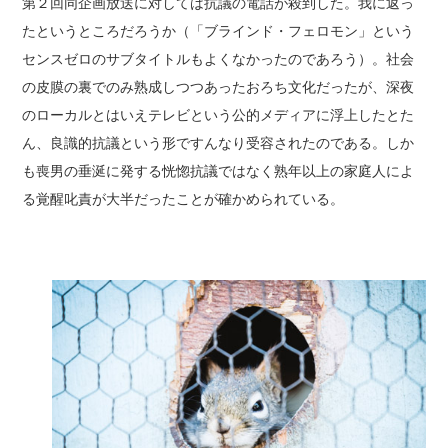
第２回同企画放送に対しては抗議の電話が殺到した。我に返っ
たというところだろうか（「ブラインド・フェロモン」という
センスゼロのサブタイトルもよくなかったのであろう）。社会
の皮膜の裏でのみ熟成しつつあったおろち文化だったが、深夜
のローカルとはいえテレビという公的メディアに浮上したとた
ん、良識的抗議という形ですんなり受容されたのである。しか
も喪男の垂涎に発する恍惚抗議ではなく熟年以上の家庭人によ
る覚醒叱責が大半だったことが確かめられている。