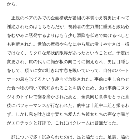
から。
正規のペアのみでの企画構成が番組の本質ゆえ喪男はすべて
謝絶されたのはもちろんだが、視聴者の主力層に垂涎と嫉妬心
をむやみに誘発するよりはもう少し滑降を低速で続けるべしと
も判断された。世論の摩擦やらなにやら坂の滑りやすさは一様
ではなく、ミクロな形状的限界があったということだ。予定は
変更され、尻の代りに顔が板の向こうに据えられ、男は目隠し
をして、順々に女の吐き出す息を嗅いでいって、自分のパート
ナーの息を当てるという趣向で放映された。事前に申し合わせ
た食べ物の匂いで察知されることを防ぐため、女は事前にスタ
ジオのトイレで歯を磨かされたあと、全員同じ食事をとった直
後にパフォーマンスが行なわれた。的中は十組中二組と振るわ
ず、しかし息を吐き出す妻たち愛人たち彼女たちの声なき喘ぎ
がエロチックと好評で、これにはクレームは皆無だった。
顔についで多く試みられたのは、足と脇だった。足裏、脇の