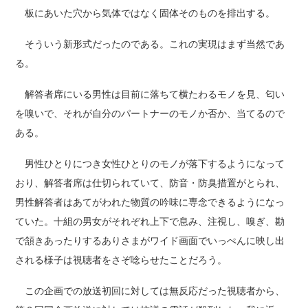
板にあいた穴から気体ではなく固体そのものを排出する。
そういう新形式だったのである。これの実現はまず当然であ
る。
解答者席にいる男性は目前に落ちて横たわるモノを見、匂い
を嗅いで、それが自分のパートナーのモノか否か、当てるので
ある。
男性ひとりにつき女性ひとりのモノが落下するようになって
おり、解答者席は仕切られていて、防音・防臭措置がとられ、
男性解答者はあてがわれた物質の吟味に専念できるようになっ
ていた。十組の男女がそれぞれ上下で息み、注視し、嗅ぎ、勘
で頷きあったりするありさまがワイド画面でいっぺんに映し出
される様子は視聴者をさぞ唸らせたことだろう。
この企画での放送初回に対しては無反応だった視聴者から、