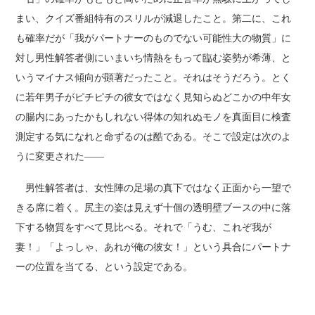
まい、クイズ番組特有のスリルが減退したこと。第二に、これ
も確率だが「我がパートナーのものでない可能性大の物質」に
対し男性解答者側にいまいち情熱をもって臨む姿勢が希薄、と
いうマイナス傾向が顕著だったこと。それはそうだろう。とく
に若年男子がピチピチの彼女ではなく見知らぬどこかの中年女
の腸内にあったかもしれない得体の知れぬモノを真面目に検査
測定する気になれと命ずるのは酷である。そこで設定は次のよ
うに変更された――
男性解答者は、女性陣の足場の真下ではなく正面から一望で
きる席に着く。尻主の姿は見えず十個の透明壁ブースの中に落
下する物質をすべて見比べる。それで「うむ、これぞ我が
妻！」「よっしゃ、あれが俺の彼女！」という具合にパートナ
ーの位置を当てる、という設定である。