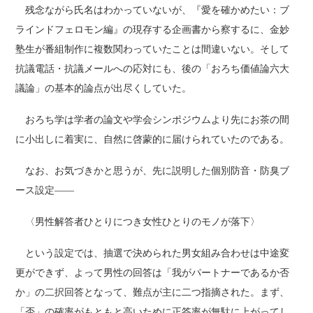
残念ながら氏名はわかっていないが、『愛を確かめたい：ブ
ラインドフェロモン編』の現存する企画書から察するに、金妙
塾生が番組制作に複数関わっていたことは間違いない。そして
抗議電話・抗議メールへの応対にも、後の「おろち価値論六大
議論」の基本的論点が出尽くしていた。
おろち学は学者の論文や学会シンポジウムより先にお茶の間
に小出しに着実に、自然に啓蒙的に届けられていたのである。
なお、お気づきかと思うが、先に説明した個別防音・防臭ブ
ース設定――
〈男性解答者ひとりにつき女性ひとりのモノが落下〉
という設定では、抽選で決められた男女組み合わせは中途変
更ができず、よって男性の回答は「我がパートナーであるか否
か」の二択回答となって、難点が主に二つ指摘された。まず、
「否」の確率がもともと高いために正答率が無駄に上がってし