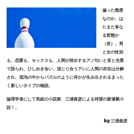
偏った態度
なのか、は
たまた単な
る変態か
（笑）。男
と女の性別
も、恋愛も、セックスも、人間が排出するアノ匂いと音と光景
で語られ、ひしめき合い、混じり合うアレに人間の存在は分解
され、混沌の中からパズルのように何かが生み出されるまった
く新しいタイプの物語。
論理学者にして気鋭の小説家、三浦俊彦による待望の新連載小
説！。
by 三浦俊彦