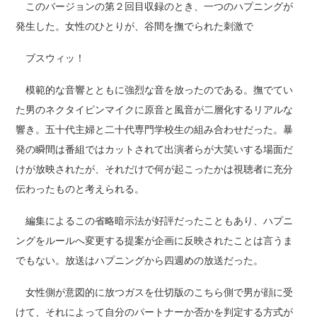
このバージョンの第２回目収録のとき、一つのハプニングが
発生した。女性のひとりが、谷間を撫でられた刺激で
ブスウィッ！
模範的な音響とともに強烈な音を放ったのである。撫でてい
た男のネクタイピンマイクに原音と風音が二層化するリアルな
響き。五十代主婦と二十代専門学校生の組み合わせだった。暴
発の瞬間は番組ではカットされて出演者らが大笑いする場面だ
けが放映されたが、それだけで何が起こったかは視聴者に充分
伝わったものと考えられる。
編集によるこの省略暗示法が好評だったこともあり、ハプニ
ングをルールへ変更する提案が企画に反映されたことは言うま
でもない。放送はハプニングから四週めの放送だった。
女性側が意図的に放つガスを仕切版のこちら側で男が顔に受
けて、それによって自分のパートナーか否かを判定する方式が