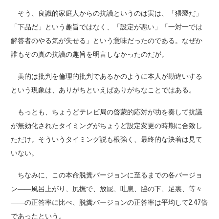
そう、良識的家庭人からの抗議というのは実は、「猥褻だ」
「下品だ」という趣旨ではなく、「設定が悪い」「一対一では
解答者のやる気が失せる」という意味だったのである。なぜか
誰もその真の抗議の趣旨を明言しなかったのだが。
美的は批判を倫理的批判であるかのように本人が勘違いする
という現象は、ありがちといえばありがちなことではある。
もっとも、ちょうどテレビ局の啓蒙的応対が功を奏して抗議
が無効化されたタイミングがちょうど設定変更の時期に合致し
ただけ。そういうタイミング説も根強く、最終的な決着は見て
いない。
ちなみに、この本命脱糞バージョンに至るまでの各バージョ
ン――風呂上がり、尻撫で、放屁、吐息、脇の下、足裏、等々
――の正答率に比べ、脱糞バージョンの正答率は平均して2.47倍
であったという。