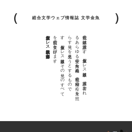
総合文学ウェブ情報誌 文学金魚
金魚屋プレス日本版代表 齋藤都
。
私達の
故郷は
日本語で
す
。
金魚屋プ
レ
ス
日本版は
、
日本語で
書か
れ
る
あ
ら
ゆ
る
文学の
方向を
見極め
、
私達の
精神の
行く
末を
照
ら
す
光り
を
見出そ
う
と
す
る
も
の
で
す
。
金魚屋プ
レ
ス
日本版は
そ
の
光り
の
す
べ
て
を
広義の
文学と
呼び
ま
す