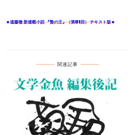
■ 遠藤徹 新連載小説 『贄の王』（第01回） テキスト版 ■
関連記事