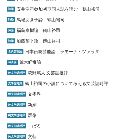
安井浩司参加初期同人誌を読む 鶴山裕司
詩論
馬場あき子論 鶴山裕司
詩論
福島泰樹論 鶴山裕司
詩論
加藤郁乎論 鶴山裕司
詩論
日本伝統芸能論 ラモーナ・ツァラヌ
古典芸能論
荒木経惟論
写真論
萩野篤人 文芸誌批評
純文学誌時評
鶴山裕司の小説について考える文芸誌時評
文学誌時評
文學界
純文学誌時評
新潮
純文学誌時評
群像
純文学誌時評
すばる
純文学誌時評
文藝
純文学誌時評