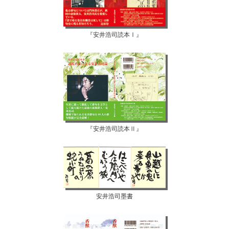
『安井浩司読本Ⅰ』
『安井浩司読本Ⅱ』
安井浩司墨書