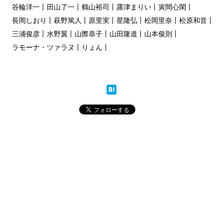
谷輪洋一
田山了一
鶴山裕司
露津まりい
寅間心閑
長岡しおり
萩野篤人
原里実
星隆弘
松岡里奈
松原和音
三浦俊彦
水野翼
山際恭子
山田隆道
山本俊則
ラモーナ・ツァラヌ
りょん