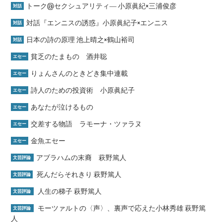
トーク@セクシュアリティ― 小原眞紀×三浦俊彦
対話
対話『エンニスの誘惑』小原眞紀子×エンニス
対話
日本の詩の原理 池上晴之×鶴山裕司
対話
貧乏のたまもの 酒井聡
エセー
りょんさんのときどき集中連載
エセー
詩人のための投資術 小原眞紀子
エセー
あなたが泣けるもの
エセー
交差する物語 ラモーナ・ツァラヌ
エセー
金魚エセー
エセー
アブラハムの末裔 萩野篤人
文芸評論
死んだらそれきり 萩野篤人
文芸評論
人生の梯子 萩野篤人
文芸評論
モーツァルトの〈声〉、裏声で応えた小林秀雄 萩野篤
文芸評論
人