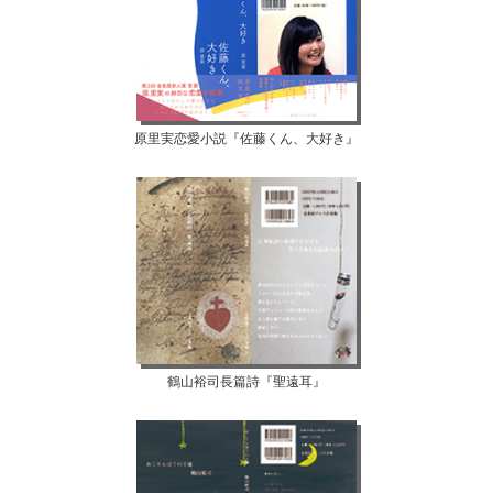
原里実恋愛小説『佐藤くん、大好き』
鶴山裕司長篇詩『聖遠耳』