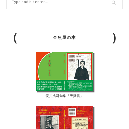
金魚屋の本
安井浩司句集『天獄書』