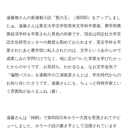
遠藤徹さんの新連載小説『贄の王』（第01回）をアップしまし
たぁ。遠藤さんは東京大学文学部英米文学科卒業後、農学部農
業経済学科を卒業された異色の作家です。現在は同志社大学言
語文化研究センターの教授も勤めておられます。英文学科を卒
業されたあと農学部に転入されたのは、文学というあやふやで
虚業じみた学問だけでなく、地に足がついた実業を学びたかっ
たからのやうです。お気持ち、わかるなぁ。なお文学金魚で
『偏態パズル』を連載中の三浦俊彦さんとは、学生時代からの
お知り合いださうです。遠藤さんにも、ちょっと特殊作家とい
う雰囲気がありまふね（爆）。
遠藤さんは『姉飼』で第10回日本ホラー大賞を受賞されてデビ
ューしました。ホラー小説の書き手として活躍されています