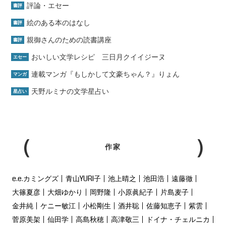
評論・エセー
書評
絵のある本のはなし
書評
親御さんのための読書講座
書評
おいしい文学レシピ 三日月クイイジーヌ
エセー
連載マンガ『もしかして文豪ちゃん？』りょん
マンガ
天野ルミナの文学星占い
星占い
作家
e.e.カミングズ
青山YURI子
池上晴之
池田浩
遠藤徹
大篠夏彦
大畑ゆかり
岡野隆
小原眞紀子
片島麦子
金井純
ケニー敏江
小松剛生
酒井聡
佐藤知恵子
紫雲
菅原美架
仙田学
高島秋穂
高津敬三
ドイナ・チェルニカ