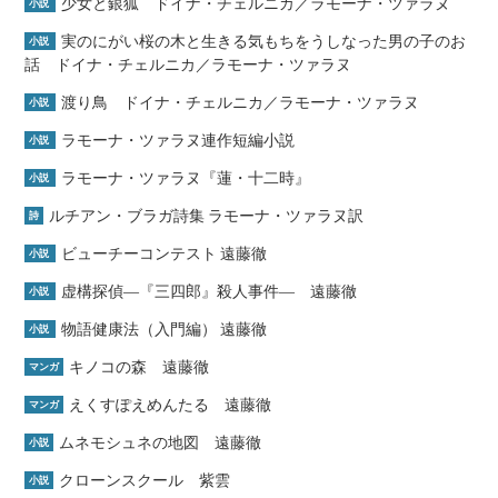
少女と銀狐 ドイナ・チェルニカ／ラモーナ・ツァラヌ
小説
実のにがい桜の木と生きる気もちをうしなった男の子のお
小説
話 ドイナ・チェルニカ／ラモーナ・ツァラヌ
渡り鳥 ドイナ・チェルニカ／ラモーナ・ツァラヌ
小説
ラモーナ・ツァラヌ連作短編小説
小説
ラモーナ・ツァラヌ『蓮・十二時』
小説
ルチアン・ブラガ詩集 ラモーナ・ツァラヌ訳
詩
ビューチーコンテスト 遠藤徹
小説
虚構探偵―『三四郎』殺人事件― 遠藤徹
小説
物語健康法（入門編） 遠藤徹
小説
キノコの森 遠藤徹
マンガ
えくすぽえめんたる 遠藤徹
マンガ
ムネモシュネの地図 遠藤徹
小説
クローンスクール 紫雲
小説