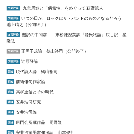
九鬼周造と「偶然性」をめぐって 萩野篤人
文芸評論
いつの日か、ロックはザ・バンドのものとなるだろう
文芸評論
池上晴之（公開終了）
翻訳の中間溝――末松謙澄英訳『源氏物語』戻し訳 星
文芸評論
隆弘
正岡子規論 鶴山裕司（公開終了）
文芸評論
辻原登論
文芸評論
現代詩人論 鶴山裕司
詩論
前衛俳句作家論
詩論
高柳重信とその時代
詩論
安井浩司研究
詩論
安井浩司論
詩論
唐門会所蔵作品 岡野隆
詩論
安井浩司墨書句漫読 山本俊則
詩論