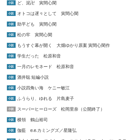
ど、泥卍 寅間心閑
小説
オトコは遅々として 寅間心閑
小説
助平ども 寅間心閑
小説
松の牢 寅間心閑
小説
もうすぐ幕が開く 大畑ゆかり原案 寅間心閑作
小説
学生だった 松原和音
小説
一月のレモネード 松原和音
小説
酒井聡 短編小説
小説
小説四角い海 ケニー敏江
小説
ふうらり、ゆれる 片島麦子
小説
スーパーヒーローズ 松岡里奈（公開終了）
小説
横領 鶴山裕司
小説
伽藍 e.e.カミングズ／星隆弘
小説