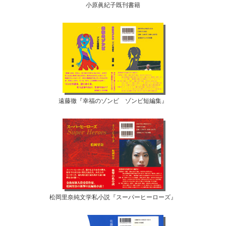
小原眞紀子既刊書籍
遠藤徹『幸福のゾンビ ゾンビ短編集』
松岡里奈純文学私小説『スーパーヒーローズ』