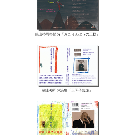
鶴山裕司抒情詩『おこりんぼうの王様』
鶴山裕司評論集『正岡子規論』