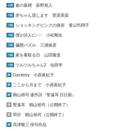
春の墓標 萩野篤人
小説
赤ちゃん貸します 菅原美架
小説
ショッキングピンクの痰壺 青山YURI子
小説
僕が詩人に･･･ 小松剛生
小説
偏態パズル 三浦俊彦
小説
家を看取る日 山田隆道
小説
ツルツルちゃん2 仙田学
小説
Currency 小原眞紀子
詩
ここから月まで 小原眞紀子
詩
鶴山裕司 連作詩『聖遠耳 日日新』
詩
聖遠耳 鶴山裕司（公開終了）
詩
羽沢 鶴山裕司（公開終了）
詩
高津敬三 俳句作品
詩