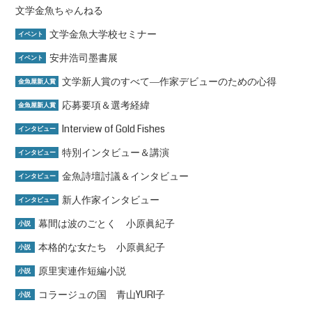
文学金魚ちゃんねる
文学金魚大学校セミナー
イベント
安井浩司墨書展
イベント
文学新人賞のすべて―作家デビューのための心得
金魚屋新人賞
応募要項＆選考経緯
金魚屋新人賞
Interview of Gold Fishes
インタビュー
特別インタビュー＆講演
インタビュー
金魚詩壇討議＆インタビュー
インタビュー
新人作家インタビュー
インタビュー
幕間は波のごとく 小原眞紀子
小説
本格的な女たち 小原眞紀子
小説
原里実連作短編小説
小説
コラージュの国 青山YURI子
小説