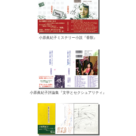
小原眞紀子ミステリー小説『香獣』
小原眞紀子評論集『文学とセクシュアリティ』