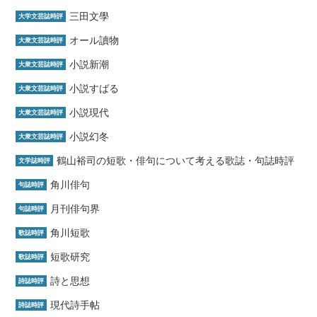
三田文學
大学文芸誌時評
オール讀物
大衆文芸誌時評
小説新潮
大衆文芸誌時評
小説すばる
大衆文芸誌時評
小説現代
大衆文芸誌時評
小説幻冬
大衆文芸誌時評
鶴山裕司の短歌・俳句について考える歌誌・句誌時評
文学誌時評
角川俳句
句誌時評
月刊俳句界
句誌時評
角川短歌
歌誌時評
短歌研究
歌誌時評
詩と思想
詩誌時評
現代詩手帖
詩誌時評