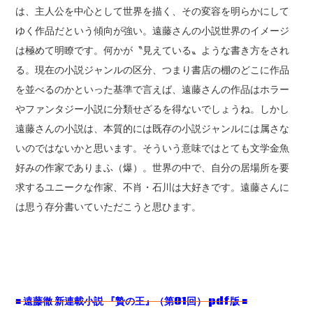
は、主人公を中心として世界を描く、その変容を明らかにして
ゆく作品だという傾向が強い。遠藤さんの小説世界のイメージ
は極めて明瞭です。何かが〝見えている〟ような書き方をされ
る。現在の小説ジャンルの区分、つまり書店の棚のどこに作品
を並べるのかといった基準で言えば、遠藤さんの作品はホラー
やファンタジー小説に分類せざるを得ないでしょうね。しかし
遠藤さんの小説は、本質的には既存の小説ジャンルには属さな
いのではないかと思います。そういう意味ではとても文学金魚
好みの作家でありまふ（爆）。世界の中で、自分の居場所を要
求するユニークな作家、不肖・石川は大好きです。遠藤さんに
は思う存分書いていただこうと思ひます。
■ 遠藤徹 新連載小説 『贄の王』（第01回） pdf版 ■