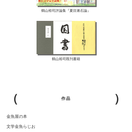
鶴山裕司評論集『夏目漱石論』
鶴山裕司既刊書籍
作品
金魚屋の本
文学金魚らじお