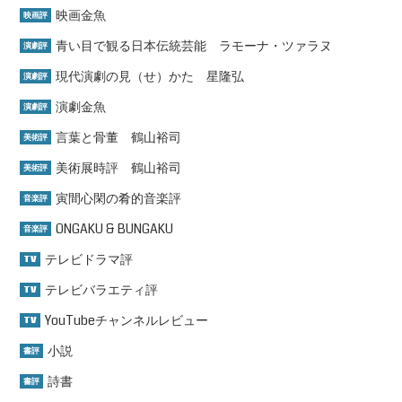
映画金魚
映画評
青い目で観る日本伝統芸能 ラモーナ・ツァラヌ
演劇評
現代演劇の見（せ）かた 星隆弘
演劇評
演劇金魚
演劇評
言葉と骨董 鶴山裕司
美術評
美術展時評 鶴山裕司
美術評
寅間心閑の肴的音楽評
音楽評
ONGAKU & BUNGAKU
音楽評
テレビドラマ評
TV
テレビバラエティ評
TV
YouTubeチャンネルレビュー
TV
小説
書評
詩書
書評