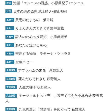
対話『エンニスの誘惑』小原眞紀子×エンニス
対話
日本の詩の原理 池上晴之×鶴山裕司
対話
貧乏のたまもの 酒井聡
エセー
りょんさんのときどき集中連載
エセー
詩人のための投資術 小原眞紀子
エセー
あなたが泣けるもの
エセー
交差する物語 ラモーナ・ツァラヌ
エセー
金魚エセー
エセー
アブラハムの末裔 萩野篤人
文芸評論
死んだらそれきり 萩野篤人
文芸評論
人生の梯子 萩野篤人
文芸評論
モーツァルトの〈声〉、裏声で応えた小林秀雄 萩野篤
文芸評論
人
九鬼周造と「偶然性」をめぐって 萩野篤人
文芸評論