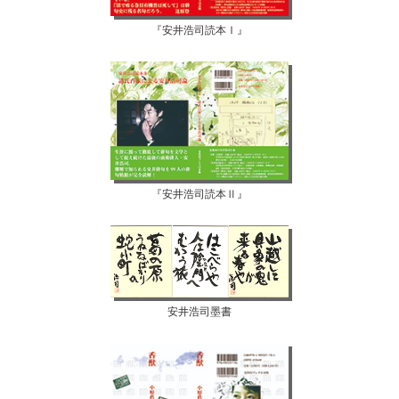
『安井浩司読本Ⅰ』
『安井浩司読本Ⅱ』
安井浩司墨書