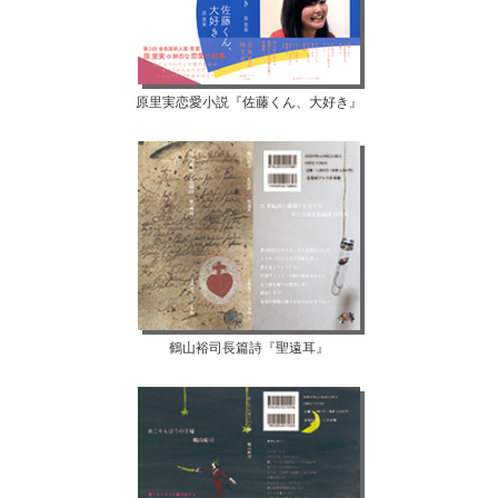
原里実恋愛小説『佐藤くん、大好き』
鶴山裕司長篇詩『聖遠耳』