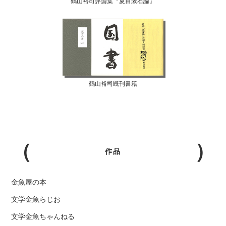
鶴山裕司評論集『夏目漱石論』
鶴山裕司既刊書籍
作品
金魚屋の本
文学金魚らじお
文学金魚ちゃんねる