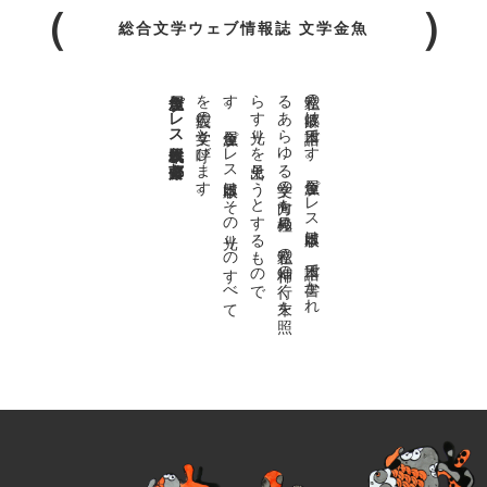
総合文学ウェブ情報誌 文学金魚
金魚屋プレス日本版代表 齋藤都
。
私達の
故郷は
日本語で
す
。
金魚屋プ
レ
ス
日本版は
、
日本語で
書か
れ
る
あ
ら
ゆ
る
文学の
方向を
見極め
、
私達の
精神の
行く
末を
照
ら
す
光り
を
見出そ
う
と
す
る
も
の
で
す
。
金魚屋プ
レ
ス
日本版は
そ
の
光り
の
す
べ
て
を
広義の
文学と
呼び
ま
す