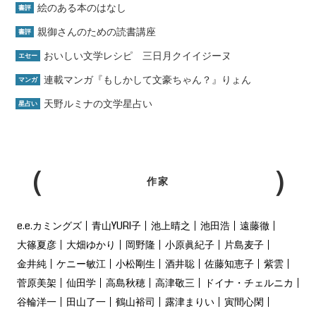
絵のある本のはなし
書評
親御さんのための読書講座
書評
おいしい文学レシピ 三日月クイイジーヌ
エセー
連載マンガ『もしかして文豪ちゃん？』りょん
マンガ
天野ルミナの文学星占い
星占い
作家
e.e.カミングズ
青山YURI子
池上晴之
池田浩
遠藤徹
大篠夏彦
大畑ゆかり
岡野隆
小原眞紀子
片島麦子
金井純
ケニー敏江
小松剛生
酒井聡
佐藤知恵子
紫雲
菅原美架
仙田学
高島秋穂
高津敬三
ドイナ・チェルニカ
谷輪洋一
田山了一
鶴山裕司
露津まりい
寅間心閑