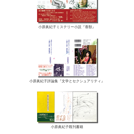
小原眞紀子ミステリー小説『香獣』
小原眞紀子評論集『文学とセクシュアリティ』
小原眞紀子既刊書籍