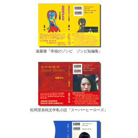
遠藤徹『幸福のゾンビ ゾンビ短編集』
松岡里奈純文学私小説『スーパーヒーローズ』