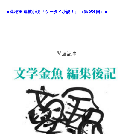
■ 菜穂実 連載小説 『ケータイ小説！』 （第 23 回） ■
関連記事