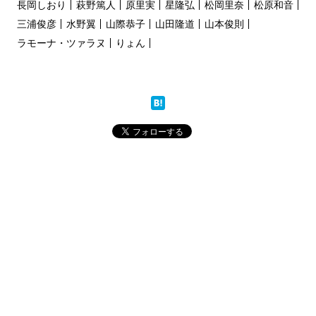
長岡しおり
萩野篤人
原里実
星隆弘
松岡里奈
松原和音
三浦俊彦
水野翼
山際恭子
山田隆道
山本俊則
ラモーナ・ツァラヌ
りょん