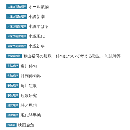
オール讀物
大衆文芸誌時評
小説新潮
大衆文芸誌時評
小説すばる
大衆文芸誌時評
小説現代
大衆文芸誌時評
小説幻冬
大衆文芸誌時評
鶴山裕司の短歌・俳句について考える歌誌・句誌時評
文学誌時評
角川俳句
句誌時評
月刊俳句界
句誌時評
角川短歌
歌誌時評
短歌研究
歌誌時評
詩と思想
詩誌時評
現代詩手帖
詩誌時評
映画金魚
映画評