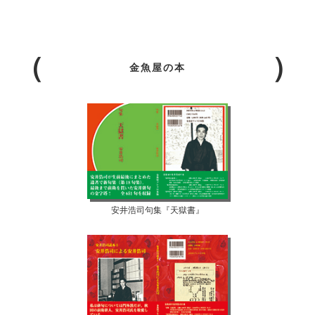
金魚屋の本
安井浩司句集『天獄書』