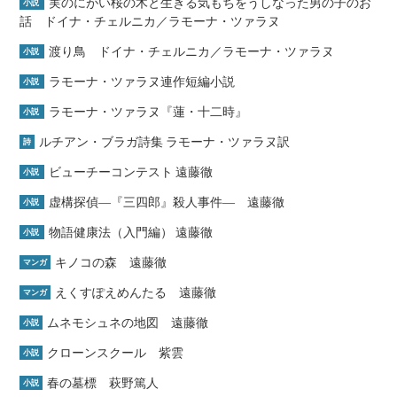
実のにがい桜の木と生きる気もちをうしなった男の子のお
小説
話 ドイナ・チェルニカ／ラモーナ・ツァラヌ
渡り鳥 ドイナ・チェルニカ／ラモーナ・ツァラヌ
小説
ラモーナ・ツァラヌ連作短編小説
小説
ラモーナ・ツァラヌ『蓮・十二時』
小説
ルチアン・ブラガ詩集 ラモーナ・ツァラヌ訳
詩
ビューチーコンテスト 遠藤徹
小説
虚構探偵―『三四郎』殺人事件― 遠藤徹
小説
物語健康法（入門編） 遠藤徹
小説
キノコの森 遠藤徹
マンガ
えくすぽえめんたる 遠藤徹
マンガ
ムネモシュネの地図 遠藤徹
小説
クローンスクール 紫雲
小説
春の墓標 萩野篤人
小説