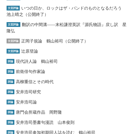
いつの日か、ロックはザ・バンドのものとなるだろう
文芸評論
池上晴之（公開終了）
翻訳の中間溝――末松謙澄英訳『源氏物語』戻し訳 星
文芸評論
隆弘
正岡子規論 鶴山裕司（公開終了）
文芸評論
辻原登論
文芸評論
現代詩人論 鶴山裕司
詩論
前衛俳句作家論
詩論
高柳重信とその時代
詩論
安井浩司研究
詩論
安井浩司論
詩論
唐門会所蔵作品 岡野隆
詩論
安井浩司墨書句漫読 山本俊則
詩論
安井浩司参加初期同人誌を読む 鶴山裕司
詩論