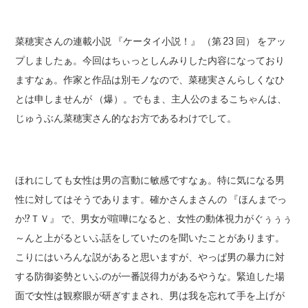
菜穂実さんの連載小説 『ケータイ小説！』 （第 23 回） をアッ
プしましたぁ。今回はちぃっとしんみりした内容になっており
ますなぁ。作家と作品は別モノなので、菜穂実さんらしくなひ
とは申しませんが （爆）。でもま、主人公のまるこちゃんは、
じゅうぶん菜穂実さん的なお方であるわけでして。
ほれにしても女性は男の言動に敏感ですなぁ。特に気になる男
性に対してはそうであります。確かさんまさんの 『ほんまでっ
か!?ＴＶ』 で、男女が喧嘩になると、女性の動体視力がぐぅぅぅ
～んと上がるといふ話をしていたのを聞いたことがあります。
こりにはいろんな説があると思いますが、やっぱ男の暴力に対
する防御姿勢といふのが一番説得力があるやうな。緊迫した場
面で女性は観察眼が研ぎすまされ、男は我を忘れて手を上げが