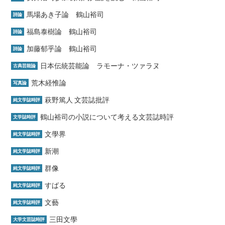
馬場あき子論 鶴山裕司
詩論
福島泰樹論 鶴山裕司
詩論
加藤郁乎論 鶴山裕司
詩論
日本伝統芸能論 ラモーナ・ツァラヌ
古典芸能論
荒木経惟論
写真論
萩野篤人 文芸誌批評
純文学誌時評
鶴山裕司の小説について考える文芸誌時評
文学誌時評
文學界
純文学誌時評
新潮
純文学誌時評
群像
純文学誌時評
すばる
純文学誌時評
文藝
純文学誌時評
三田文學
大学文芸誌時評