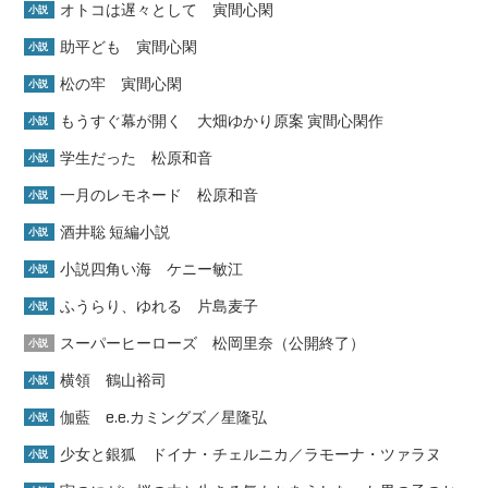
オトコは遅々として 寅間心閑
小説
助平ども 寅間心閑
小説
松の牢 寅間心閑
小説
もうすぐ幕が開く 大畑ゆかり原案 寅間心閑作
小説
学生だった 松原和音
小説
一月のレモネード 松原和音
小説
酒井聡 短編小説
小説
小説四角い海 ケニー敏江
小説
ふうらり、ゆれる 片島麦子
小説
スーパーヒーローズ 松岡里奈（公開終了）
小説
横領 鶴山裕司
小説
伽藍 e.e.カミングズ／星隆弘
小説
少女と銀狐 ドイナ・チェルニカ／ラモーナ・ツァラヌ
小説