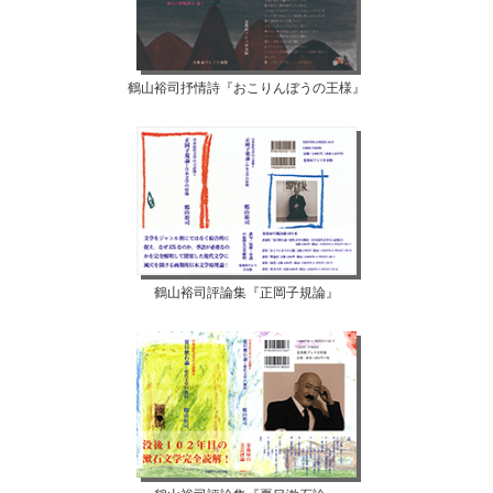
鶴山裕司抒情詩『おこりんぼうの王様』
鶴山裕司評論集『正岡子規論』