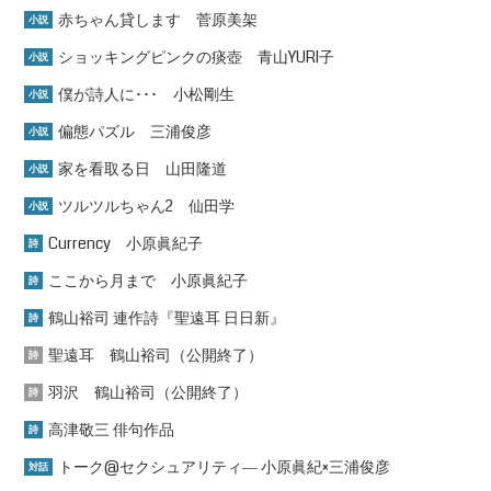
赤ちゃん貸します 菅原美架
小説
ショッキングピンクの痰壺 青山YURI子
小説
僕が詩人に･･･ 小松剛生
小説
偏態パズル 三浦俊彦
小説
家を看取る日 山田隆道
小説
ツルツルちゃん2 仙田学
小説
Currency 小原眞紀子
詩
ここから月まで 小原眞紀子
詩
鶴山裕司 連作詩『聖遠耳 日日新』
詩
聖遠耳 鶴山裕司（公開終了）
詩
羽沢 鶴山裕司（公開終了）
詩
高津敬三 俳句作品
詩
トーク@セクシュアリティ― 小原眞紀×三浦俊彦
対話