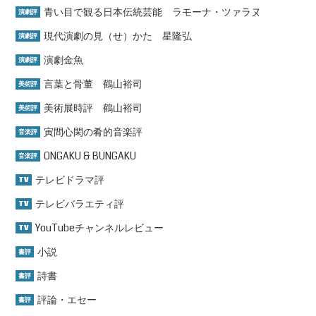
青い目で観る日本伝統芸能 ラモーナ・ツァラヌ
演劇評
現代演劇の見（せ）かた 星隆弘
演劇評
演劇金魚
演劇評
言葉と骨董 鶴山裕司
美術評
美術展時評 鶴山裕司
美術評
寅間心閑の肴的音楽評
音楽評
ONGAKU & BUNGAKU
音楽評
テレビドラマ評
TV
テレビバラエティ評
TV
YouTubeチャンネルレビュー
TV
小説
書評
詩書
書評
評論・エセー
書評