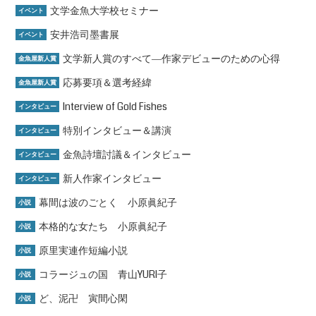
文学金魚大学校セミナー
イベント
安井浩司墨書展
イベント
文学新人賞のすべて―作家デビューのための心得
金魚屋新人賞
応募要項＆選考経緯
金魚屋新人賞
Interview of Gold Fishes
インタビュー
特別インタビュー＆講演
インタビュー
金魚詩壇討議＆インタビュー
インタビュー
新人作家インタビュー
インタビュー
幕間は波のごとく 小原眞紀子
小説
本格的な女たち 小原眞紀子
小説
原里実連作短編小説
小説
コラージュの国 青山YURI子
小説
ど、泥卍 寅間心閑
小説