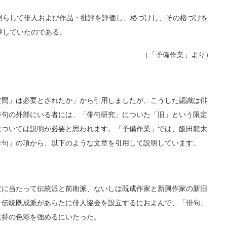
照らして俳人および作品・批評を評価し、格づけし、その格づけを
導していたのである。
（「予備作業」より）
間」は必要とされたか」から引用しましたが、こうした認識は俳
俳句の外部にいる者には、「俳句研究」についた「旧」という限定
については説明が必要と思われます。「予備作業」では、飯田龍太
俳句」の項から、以下のような文章を引用して説明しています。
に当たって伝統派と前衛派、ないしは既成作家と新興作家の新旧
裂。伝統既成派があらたに俳人協会を設立するにおよんで、「俳句」
支持の色彩を強めるにいたった。