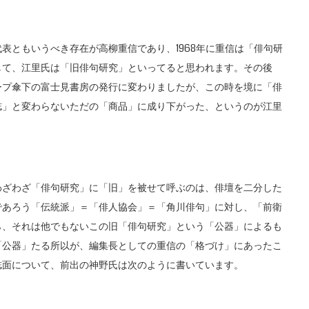
ともいうべき存在が高柳重信であり、1968年に重信は「俳句研
して、江里氏は「旧俳句研究」といってると思われます。その後
ループ傘下の富士見書房の発行に変わりましたが、この時を境に「俳
誌」と変わらないただの「商品」に成り下がった、というのが江里
ざわざ「俳句研究」に「旧」を被せて呼ぶのは、俳壇を二分した
であろう「伝統派」＝「俳人協会」＝「角川俳句」に対し、「前衛
ら、それは他でもないこの旧「俳句研究」という「公器」によるも
「公器」たる所以が、編集長としての重信の「格づけ」にあったこ
誌面について、前出の神野氏は次のように書いています。