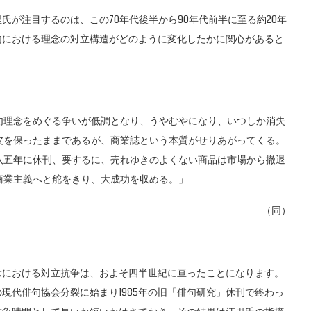
が注目するのは、この70年代後半から90年代前半に至る約20年
句における理念の対立構造がどのように変化したかに関心があると
句理念をめぐる争いが低調となり、うやむやになり、いつしか消失
皮を保ったままであるが、商業誌という本質がせりあがってくる。
八五年に休刊、要するに、売れゆきのよくない商品は市場から撤退
商業主義へと舵をきり、大成功を収める。」
（同）
における対立抗争は、およそ四半世紀に亘ったことになります。
の現代俳句協会分裂に始まり1985年の旧「俳句研究」休刊で終わっ