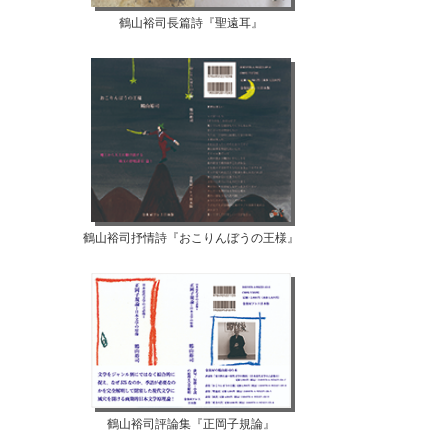
鶴山裕司長篇詩『聖遠耳』
鶴山裕司抒情詩『おこりんぼうの王様』
鶴山裕司評論集『正岡子規論』