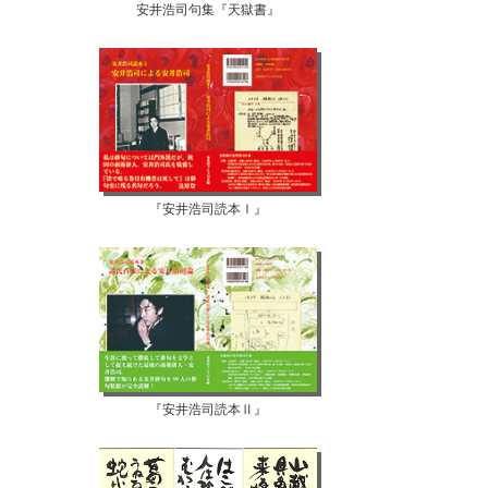
安井浩司句集『天獄書』
『安井浩司読本Ⅰ』
『安井浩司読本Ⅱ』