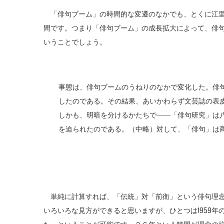
「俳句ブーム」の時間的な変遷のなかでも、とくに江里氏
間です。つまり「俳句ブーム」の成長拡大によって、俳
いうことでしょう。
事態は、俳句ブームのうねりのなかで変化した。俳
したのである。その結果、あいかわらず文芸誌の表
しかも、明暗を分けるかたちで――「俳句研究」は
を迫られたのである。（中略）対して、「俳句」は
単純に計算すれば、「伝統」対「前衛」という俳句理念
いろいろな見方ができると思いますが、ひとつは1959年