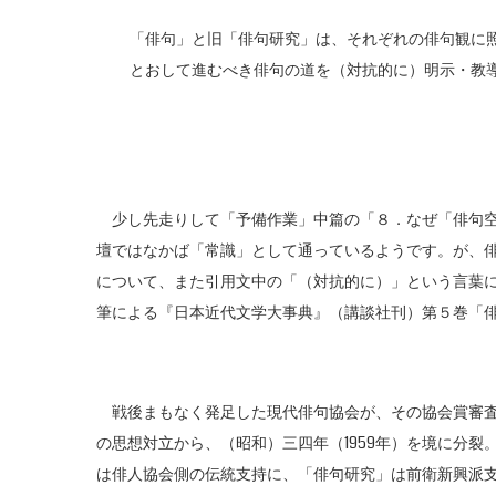
「俳句」と旧「俳句研究」は、それぞれの俳句観に
とおして進むべき俳句の道を（対抗的に）明示・教
少し先走りして「予備作業」中篇の「８．なぜ「俳句空
壇ではなかば「常識」として通っているようです。が、
について、また引用文中の「（対抗的に）」という言葉
筆による『日本近代文学大事典』（講談社刊）第５巻「
戦後まもなく発足した現代俳句協会が、その協会賞審査
の思想対立から、（昭和）三四年（1959年）を境に分
は俳人協会側の伝統支持に、「俳句研究」は前衛新興派