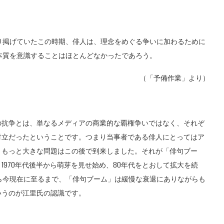
り掲げていたこの時期、俳人は、理念をめぐる争いに加わるために
本質を意識することはほとんどなかったであろう。
（「予備作業」より）
抗争とは、単なるメディアの商業的な覇権争いではなく、それぞ
対立だったということです。つまり当事者である俳人にとってはア
、もっと大きな問題はこの後で到来しました。それが「俳句ブー
970年代後半から萌芽を見せ始め、80年代をとおして拡大を続
ら今現在に至るまで、「俳句ブーム」は緩慢な衰退にありながらも
いうのが江里氏の認識です。