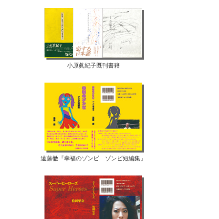
小原眞紀子既刊書籍
遠藤徹『幸福のゾンビ ゾンビ短編集』