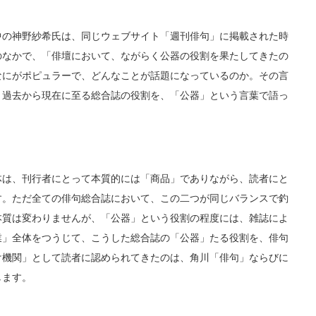
の神野紗希氏は、同じウェブサイト「週刊俳句」に掲載された時
のなかで、「俳壇において、ながらく公器の役割を果たしてきたの
なにがポピュラーで、どんなことが話題になっているのか。その言
、過去から現在に至る総合誌の役割を、「公器」という言葉で語っ
は、刊行者にとって本質的には「商品」でありながら、読者にと
す。ただ全ての俳句総合誌において、この二つが同じバランスで釣
本質は変わりませんが、「公器」という役割の程度には、雑誌によ
業」全体をつうじて、こうした総合誌の「公器」たる役割を、俳句
け機関」として読者に認められてきたのは、角川「俳句」ならびに
します。