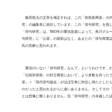
飯田龍太の文章を補足すれば、この「前衛新興派」の代表
究」の編集長に就任しています。この「俳句研究」を指
「俳句研究」は、1983年の重信急逝によって、角川グ
句研究」に「公器」の面影はなく、あまたの「俳句商業
氏の見解と思われます。
重信のいない「俳句研究」なんて、というわけです。わ
「伝統対前衛」の対立構造において、より多数を誇った
派」＝「現代俳句協会」がほぼ互角に対抗し得たとした
のだったと思われるからに違いありません。そしてその
とは想像に難くありません。旧「俳句研究」の卓越した