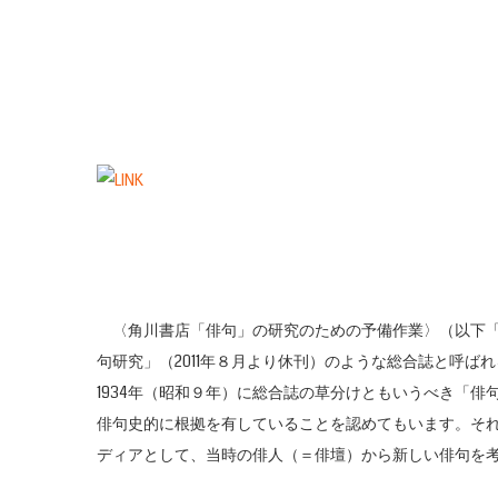
〈角川書店「俳句」の研究のための予備作業〉（以下「
句研究」（2011年８月より休刊）のような総合誌と呼
1934年（昭和９年）に総合誌の草分けともいうべき「
俳句史的に根拠を有していることを認めてもいます。そ
ディアとして、当時の俳人（＝俳壇）から新しい俳句を