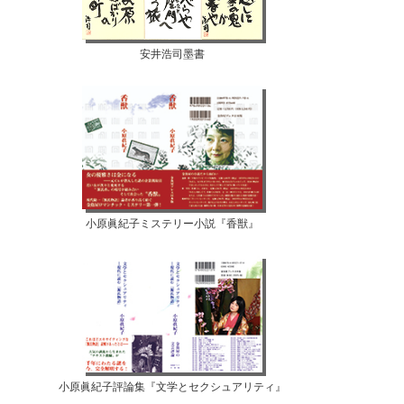
安井浩司墨書
小原眞紀子ミステリー小説『香獣』
小原眞紀子評論集『文学とセクシュアリティ』