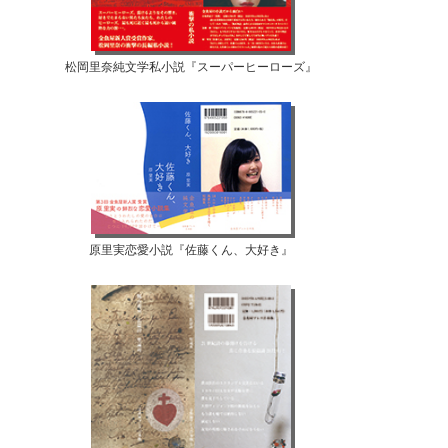
松岡里奈純文学私小説『スーパーヒーローズ』
原里実恋愛小説『佐藤くん、大好き』