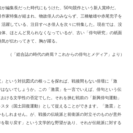
が編集長だった時代にもうけた、50句競作という新人賞枠だ。
月作家特集が組まれ、物故俳人のみならず、三橋敏雄や赤尾兜子を
）活躍している、注目すべき俳人を次々に特集した。現在では、没
自体、ほとんど見られなくなっているが、古い「俳句研究」の紙面
熱気が伝わってきて、胸が躍る。
（「総合誌の時代の終焉？これからの俳句とメディア」より）
」という対抗図式の根っこを探れば、戦後間もない俳壇に「激
ではないでしょうか。この「激震」を一言でいえば、俳句という伝
における文学性の否定でした。それを挟む戦前の「新興俳句運動」
キスタ（国土回復運動）として捉えることができます。「激震」と
かもしれません。が、戦後の伝統派と前衛派の対立そのものが意外
学を取り戻す」という文学的な野望があり、それが伝統派に対する