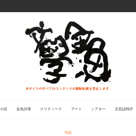
小説
金魚詩壇
クリティーク
アート
シアター
文芸誌時評
句誌