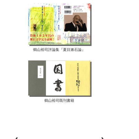
鶴山裕司評論集『夏目漱石論』
鶴山裕司既刊書籍