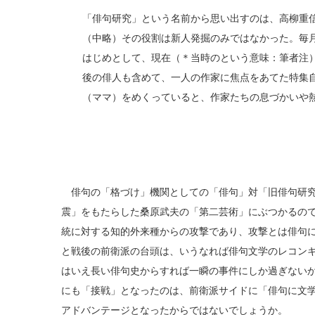
「俳句研究」という名前から思い出すのは、高柳重信
（中略）その役割は新人発掘のみではなかった。毎
はじめとして、現在（＊当時のという意味：筆者注
後の俳人も含めて、一人の作家に焦点をあてた特集
（ママ）をめくっていると、作家たちの息づかいや
俳句の「格づけ」機関としての「俳句」対「旧俳句研究
震」をもたらした桑原武夫の「第二芸術」にぶつかるの
統に対する知的外来種からの攻撃であり、攻撃とは俳句
と戦後の前衛派の台頭は、いうなれば俳句文学のレコン
はいえ長い俳句史からすれば一瞬の事件にしか過ぎない
にも「接戦」となったのは、前衛派サイドに「俳句に文
アドバンテージとなったからではないでしょうか。