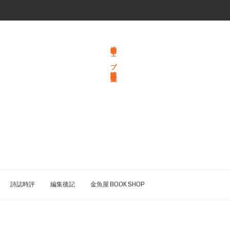
総合文学ウェブ情報誌 文学金魚
詩誌時評
編集後記
金魚屋 BOOK SHOP