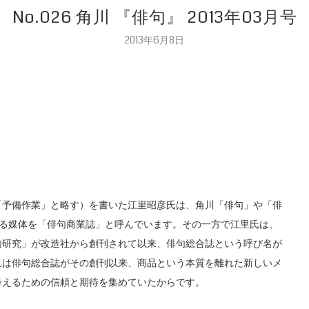
No.026 角川 『俳句』 2013年03月号
2013年6月8日
予備作業」と略す）を書いた江里昭彦氏は、角川「俳句」や「俳
ばれる媒体を「俳句商業誌」と呼んでいます。その一方で江里氏は、
俳句研究」が改造社から創刊されて以来、俳句総合誌という呼び名が
れは俳句総合誌がその創刊以来、商品という本質を離れた新しいメ
考えるための信頼と期待を集めていたからです。