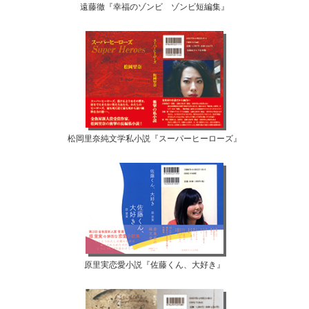
遠藤徹『幸福のゾンビ ゾンビ短編集』
松岡里奈純文学私小説『スーパーヒーローズ』
原里実恋愛小説『佐藤くん、大好き』