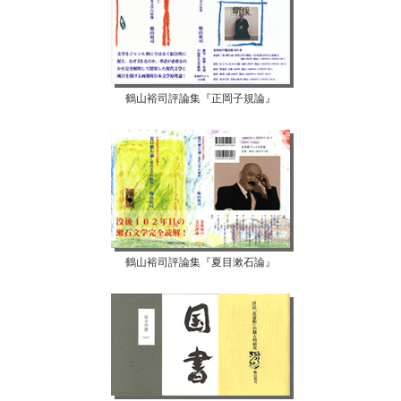
鶴山裕司評論集『正岡子規論』
鶴山裕司評論集『夏目漱石論』