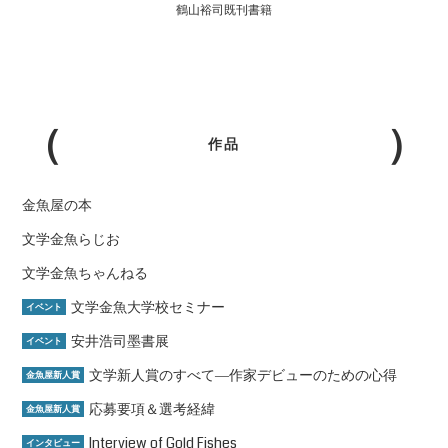
鶴山裕司既刊書籍
作品
金魚屋の本
文学金魚らじお
文学金魚ちゃんねる
文学金魚大学校セミナー
イベント
安井浩司墨書展
イベント
文学新人賞のすべて―作家デビューのための心得
金魚屋新人賞
応募要項＆選考経緯
金魚屋新人賞
Interview of Gold Fishes
インタビュー