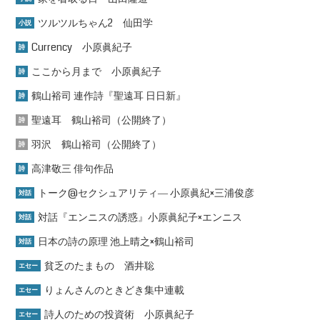
ツルツルちゃん2 仙田学
小説
Currency 小原眞紀子
詩
ここから月まで 小原眞紀子
詩
鶴山裕司 連作詩『聖遠耳 日日新』
詩
聖遠耳 鶴山裕司（公開終了）
詩
羽沢 鶴山裕司（公開終了）
詩
高津敬三 俳句作品
詩
トーク@セクシュアリティ― 小原眞紀×三浦俊彦
対話
対話『エンニスの誘惑』小原眞紀子×エンニス
対話
日本の詩の原理 池上晴之×鶴山裕司
対話
貧乏のたまもの 酒井聡
エセー
りょんさんのときどき集中連載
エセー
詩人のための投資術 小原眞紀子
エセー