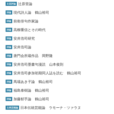
辻原登論
文芸評論
現代詩人論 鶴山裕司
詩論
前衛俳句作家論
詩論
高柳重信とその時代
詩論
安井浩司研究
詩論
安井浩司論
詩論
唐門会所蔵作品 岡野隆
詩論
安井浩司墨書句漫読 山本俊則
詩論
安井浩司参加初期同人誌を読む 鶴山裕司
詩論
馬場あき子論 鶴山裕司
詩論
福島泰樹論 鶴山裕司
詩論
加藤郁乎論 鶴山裕司
詩論
日本伝統芸能論 ラモーナ・ツァラヌ
古典芸能論