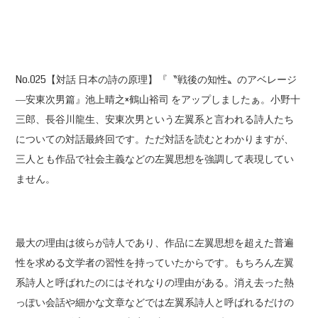
No.025【対話 日本の詩の原理】『〝戦後の知性〟のアベレージ
―安東次男篇』池上晴之×鶴山裕司 をアップしましたぁ。小野十
三郎、長谷川龍生、安東次男という左翼系と言われる詩人たち
についての対話最終回です。ただ対話を読むとわかりますが、
三人とも作品で社会主義などの左翼思想を強調して表現してい
ません。
最大の理由は彼らが詩人であり、作品に左翼思想を超えた普遍
性を求める文学者の習性を持っていたからです。もちろん左翼
系詩人と呼ばれたのにはそれなりの理由がある。消え去った熱
っぽい会話や細かな文章などでは左翼系詩人と呼ばれるだけの