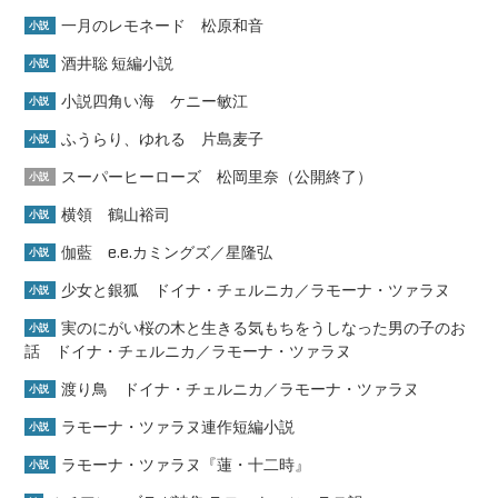
一月のレモネード 松原和音
小説
酒井聡 短編小説
小説
小説四角い海 ケニー敏江
小説
ふうらり、ゆれる 片島麦子
小説
スーパーヒーローズ 松岡里奈（公開終了）
小説
横領 鶴山裕司
小説
伽藍 e.e.カミングズ／星隆弘
小説
少女と銀狐 ドイナ・チェルニカ／ラモーナ・ツァラヌ
小説
実のにがい桜の木と生きる気もちをうしなった男の子のお
小説
話 ドイナ・チェルニカ／ラモーナ・ツァラヌ
渡り鳥 ドイナ・チェルニカ／ラモーナ・ツァラヌ
小説
ラモーナ・ツァラヌ連作短編小説
小説
ラモーナ・ツァラヌ『蓮・十二時』
小説