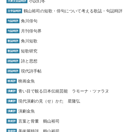
小説幻冬
大衆文芸誌時評
鶴山裕司の短歌・俳句について考える歌誌・句誌時評
文学誌時評
角川俳句
句誌時評
月刊俳句界
句誌時評
角川短歌
歌誌時評
短歌研究
歌誌時評
詩と思想
詩誌時評
現代詩手帖
詩誌時評
映画金魚
映画評
青い目で観る日本伝統芸能 ラモーナ・ツァラヌ
演劇評
現代演劇の見（せ）かた 星隆弘
演劇評
演劇金魚
演劇評
言葉と骨董 鶴山裕司
美術評
美術展時評 鶴山裕司
美術評