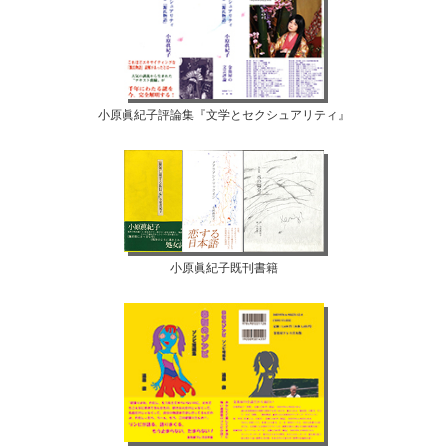
小原眞紀子評論集『文学とセクシュアリティ』
小原眞紀子既刊書籍