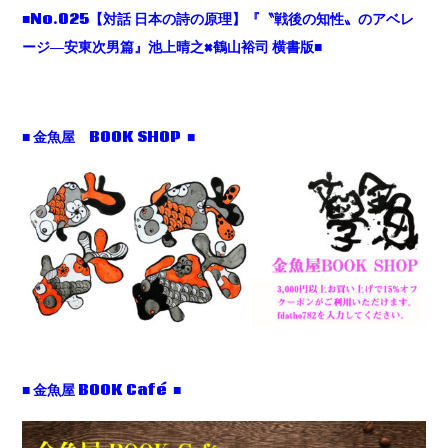
■No.025【対話 日本の詩の原理】『〝戦後の知性〟のアベレ
ージ―安東次男篇』池上晴之×鶴山裕司 横書版■
■ 金魚屋 BOOK SHOP ■
■ 金魚屋 BOOK Café ■