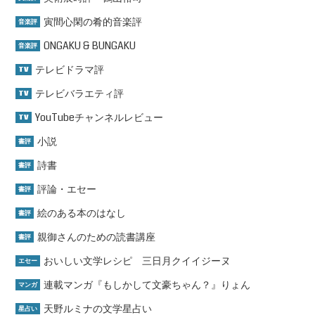
寅間心閑の肴的音楽評
音楽評
ONGAKU & BUNGAKU
音楽評
テレビドラマ評
TV
テレビバラエティ評
TV
YouTubeチャンネルレビュー
TV
小説
書評
詩書
書評
評論・エセー
書評
絵のある本のはなし
書評
親御さんのための読書講座
書評
おいしい文学レシピ 三日月クイイジーヌ
エセー
連載マンガ『もしかして文豪ちゃん？』りょん
マンガ
天野ルミナの文学星占い
星占い