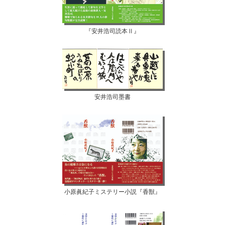
『安井浩司読本Ⅱ』
安井浩司墨書
小原眞紀子ミステリー小説『香獣』