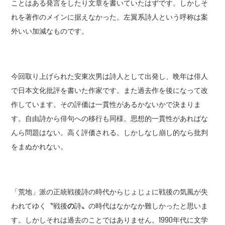
ことはある発言をしたり文章を書いていたはずです。しかしそ
れを著作のメインに据えなかった。左翼系詩人という呼称は案
外いい加減なものです。
今回取り上げられた安東次男は詩人として出発し、晩年は俳人
で日本文化批評を書いた作家です。また過去作を後になって改
作しています。その評価は一貫性があるかないかで決まりま
す。自由詩から俳句への移行も同様。思想的一貫性があればな
んら問題はない。高く評価される。しかしなし崩し的なら批判
をまぬかれない。
「荒地」派の正統戦後詩の時代からじょじょに戦後の気風が失
われてゆく〝戦後
の
詩〟の時代はなかなか難しかったと思いま
す。しかしそれは過去のことではありません。1990年代に文学