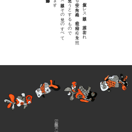
私達の
故郷は
日本語で
す
。
金魚屋プ
レ
ス
日本版は
、
日本語で
書か
れ
る
あ
ら
ゆ
る
文学の
方向を
見極め
、
私達の
精神の
行く
末を
照
ら
す
光り
を
見出そ
う
と
す
る
も
の
で
す
。
金魚屋プ
レ
ス
日本版は
そ
の
光り
の
す
べ
て
を
広義の
文学と
呼び
ま
す
金魚屋BOOK SHOP