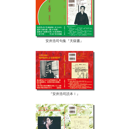
安井浩司句集『天獄書』
『安井浩司読本Ⅰ』