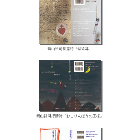
鶴山裕司長篇詩『聖遠耳』
鶴山裕司抒情詩『おこりんぼうの王様』