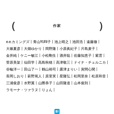
作家
e.e.カミングズ
青山YURI子
池上晴之
池田浩
遠藤徹
大篠夏彦
大畑ゆかり
岡野隆
小原眞紀子
片島麦子
金井純
ケニー敏江
小松剛生
酒井聡
佐藤知恵子
紫雲
菅原美架
仙田学
高島秋穂
高津敬三
ドイナ・チェルニカ
谷輪洋一
田山了一
鶴山裕司
露津まりい
寅間心閑
長岡しおり
萩野篤人
原里実
星隆弘
松岡里奈
松原和音
三浦俊彦
水野翼
山際恭子
山田隆道
山本俊則
ラモーナ・ツァラヌ
りょん