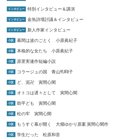
特別インタビュー＆講演
インタビュー
金魚詩壇討議＆インタビュー
インタビュー
新人作家インタビュー
インタビュー
幕間は波のごとく 小原眞紀子
小説
本格的な女たち 小原眞紀子
小説
原里実連作短編小説
小説
コラージュの国 青山YURI子
小説
ど、泥卍 寅間心閑
小説
オトコは遅々として 寅間心閑
小説
助平ども 寅間心閑
小説
松の牢 寅間心閑
小説
もうすぐ幕が開く 大畑ゆかり原案 寅間心閑作
小説
学生だった 松原和音
小説