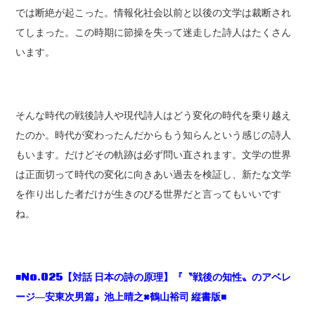
では断絶が起こった。情報化社会以前と以後の文学は裁断され
てしまった。この時期に節操を失って迷走した詩人はたくさん
います。
そんな時代の戦後詩人や現代詩人はどう変化の時代を乗り越え
たのか。時代が変わったんだからもう知らんという感じの詩人
もいます。だけどその軌跡は必ず問い直されます。文学の世界
は正面切って時代の変化に向きあい過去を検証し、新たな文学
を作り出した者だけが生きのびる世界だと言ってもいいです
ね。
■No.025【対話 日本の詩の原理】『〝戦後の知性〟のアベレ
ージ―安東次男篇』池上晴之×鶴山裕司 縦書版■