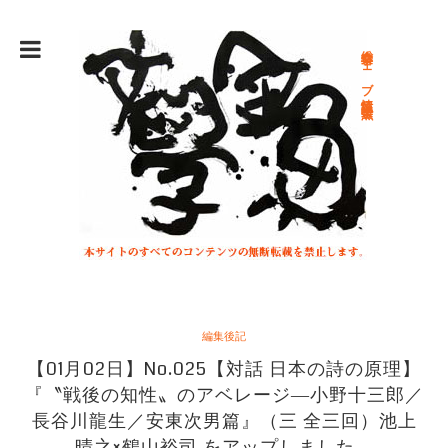
総合文学ウェブ情報誌 文学金魚
編集後記
【01月02日】No.025【対話 日本の詩の原理】
『〝戦後の知性〟のアベレージ―小野十三郎／
長谷川龍生／安東次男篇』（三 全三回）池上
晴之×鶴山裕司 をアップしました。