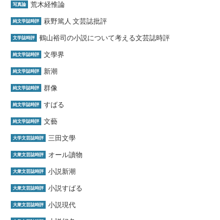
荒木経惟論
写真論
萩野篤人 文芸誌批評
純文学誌時評
鶴山裕司の小説について考える文芸誌時評
文学誌時評
文學界
純文学誌時評
新潮
純文学誌時評
群像
純文学誌時評
すばる
純文学誌時評
文藝
純文学誌時評
三田文學
大学文芸誌時評
オール讀物
大衆文芸誌時評
小説新潮
大衆文芸誌時評
小説すばる
大衆文芸誌時評
小説現代
大衆文芸誌時評