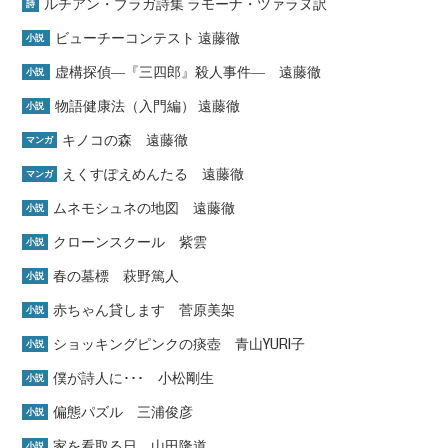
ルチアン・ブラガ詩集 ラモーナ・ツァラヌ訳
詩
ビューチーコンテスト 遠藤徹
小説
虚構探偵―『三四郎』殺人事件― 遠藤徹
小説
物語健康法（入門編） 遠藤徹
小説
キノコの森 遠藤徹
マンガ
えくすぽえめんたる 遠藤徹
マンガ
ムネモシュネの地図 遠藤徹
小説
クローンスクール 紫雲
小説
春の墓標 萩野篤人
小説
赤ちゃん貸します 菅原美架
小説
ショッキングピンクの痰壺 青山YURI子
小説
僕が詩人に･･･ 小松剛生
小説
偏態パズル 三浦俊彦
小説
家を看取る日 山田隆道
小説