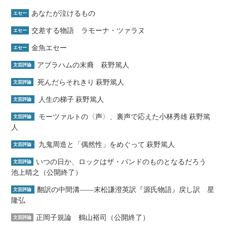
あなたが泣けるもの
エセー
交差する物語 ラモーナ・ツァラヌ
エセー
金魚エセー
エセー
アブラハムの末裔 萩野篤人
文芸評論
死んだらそれきり 萩野篤人
文芸評論
人生の梯子 萩野篤人
文芸評論
モーツァルトの〈声〉、裏声で応えた小林秀雄 萩野篤
文芸評論
人
九鬼周造と「偶然性」をめぐって 萩野篤人
文芸評論
いつの日か、ロックはザ・バンドのものとなるだろう
文芸評論
池上晴之（公開終了）
翻訳の中間溝――末松謙澄英訳『源氏物語』戻し訳 星
文芸評論
隆弘
正岡子規論 鶴山裕司（公開終了）
文芸評論