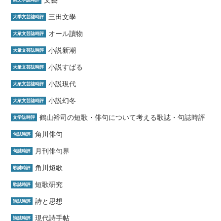
三田文學
大学文芸誌時評
オール讀物
大衆文芸誌時評
小説新潮
大衆文芸誌時評
小説すばる
大衆文芸誌時評
小説現代
大衆文芸誌時評
小説幻冬
大衆文芸誌時評
鶴山裕司の短歌・俳句について考える歌誌・句誌時評
文学誌時評
角川俳句
句誌時評
月刊俳句界
句誌時評
角川短歌
歌誌時評
短歌研究
歌誌時評
詩と思想
詩誌時評
現代詩手帖
詩誌時評