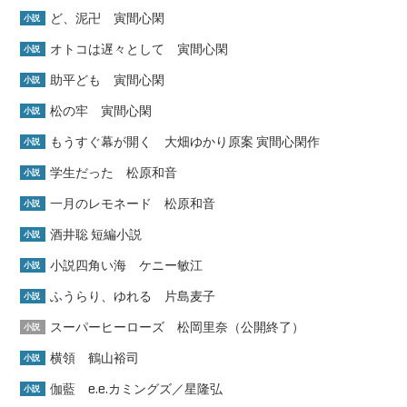
ど、泥卍 寅間心閑
小説
オトコは遅々として 寅間心閑
小説
助平ども 寅間心閑
小説
松の牢 寅間心閑
小説
もうすぐ幕が開く 大畑ゆかり原案 寅間心閑作
小説
学生だった 松原和音
小説
一月のレモネード 松原和音
小説
酒井聡 短編小説
小説
小説四角い海 ケニー敏江
小説
ふうらり、ゆれる 片島麦子
小説
スーパーヒーローズ 松岡里奈（公開終了）
小説
横領 鶴山裕司
小説
伽藍 e.e.カミングズ／星隆弘
小説