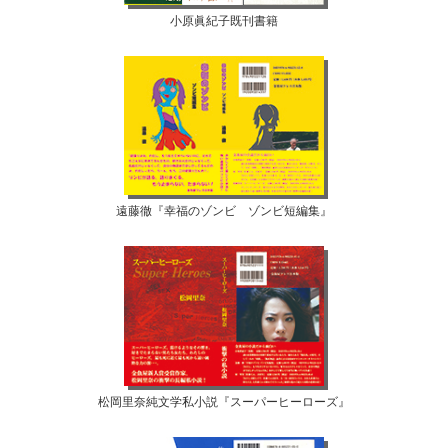
小原眞紀子既刊書籍
遠藤徹『幸福のゾンビ ゾンビ短編集』
松岡里奈純文学私小説『スーパーヒーローズ』