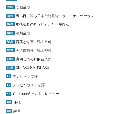
映画金魚
映画評
青い目で観る日本伝統芸能 ラモーナ・ツァラヌ
演劇評
現代演劇の見（せ）かた 星隆弘
演劇評
演劇金魚
演劇評
言葉と骨董 鶴山裕司
美術評
美術展時評 鶴山裕司
美術評
寅間心閑の肴的音楽評
音楽評
ONGAKU & BUNGAKU
音楽評
テレビドラマ評
TV
テレビバラエティ評
TV
YouTubeチャンネルレビュー
TV
小説
書評
詩書
書評