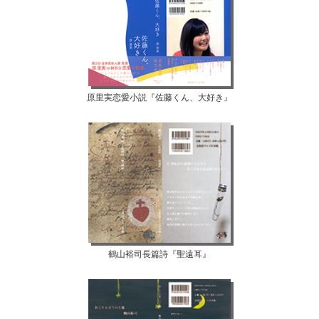
原里実恋愛小説『佐藤くん、大好き』
鶴山裕司長篇詩『聖遠耳』