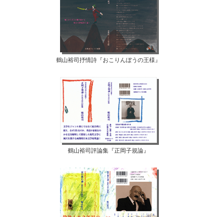
鶴山裕司抒情詩『おこりんぼうの王様』
鶴山裕司評論集『正岡子規論』