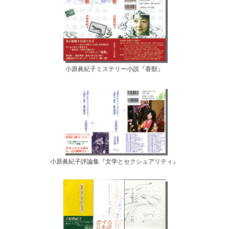
小原眞紀子ミステリー小説『香獣』
小原眞紀子評論集『文学とセクシュアリティ』