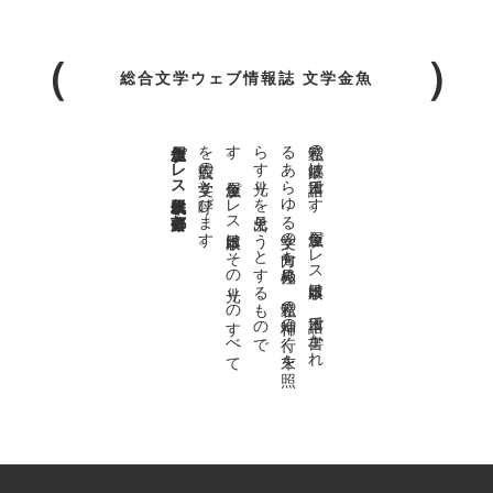
総合文学ウェブ情報誌 文学金魚
金魚屋プレス日本版代表 齋藤都
。
私達の
故郷は
日本語で
す
。
金魚屋プ
レ
ス
日本版は
、
日本語で
書か
れ
る
あ
ら
ゆ
る
文学の
方向を
見極め
、
私達の
精神の
行く
末を
照
ら
す
光り
を
見出そ
う
と
す
る
も
の
で
す
。
金魚屋プ
レ
ス
日本版は
そ
の
光り
の
す
べ
て
を
広義の
文学と
呼び
ま
す