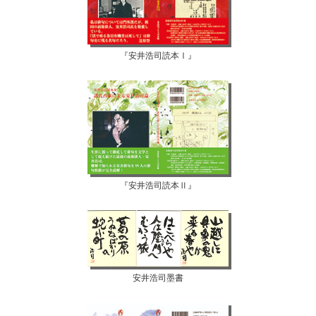
『安井浩司読本Ⅰ』
『安井浩司読本Ⅱ』
安井浩司墨書