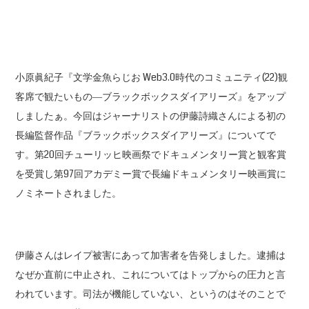
小原眞紀子『文学金魚らじお Web3.0時代のコミュニティ(22)観
客席で観たいもの―ブラックボックスダイアリーズ』をアップ
しましたぁ。今回はジャーナリストの伊藤詩織さんによる初の
長編監督作品『ブラックボックスダイアリーズ』についてで
す。第20回チューリッヒ映画祭でドキュメンタリー賞と観客賞
を受賞し第97回アカデミー賞で長編ドキュメンタリー映画賞に
ノミネートされました。
伊藤さんはレイプ被害にあって加害者を告発しました。逮捕は
なぜか直前に中止され、これについてはトップからの圧力と言
われています。司法が機能していない、というのはそのことで