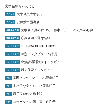
文学金魚ちゃんねる
文学金魚大学校セミナー
イベント
安井浩司墨書展
イベント
文学新人賞のすべて―作家デビューのための心得
金魚屋新人賞
応募要項＆選考経緯
金魚屋新人賞
Interview of Gold Fishes
インタビュー
特別インタビュー＆講演
インタビュー
金魚詩壇討議＆インタビュー
インタビュー
新人作家インタビュー
インタビュー
幕間は波のごとく 小原眞紀子
小説
本格的な女たち 小原眞紀子
小説
原里実連作短編小説
小説
コラージュの国 青山YURI子
小説