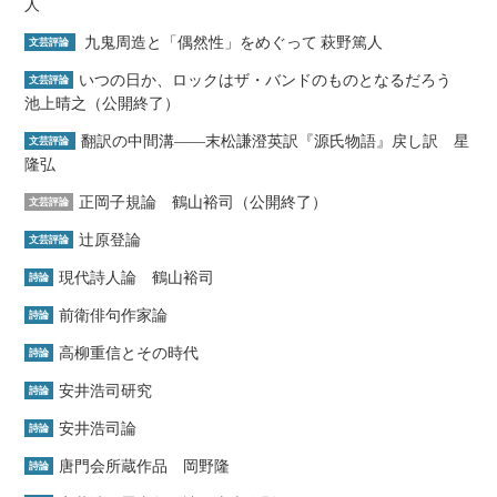
人
九鬼周造と「偶然性」をめぐって 萩野篤人
文芸評論
いつの日か、ロックはザ・バンドのものとなるだろう
文芸評論
池上晴之（公開終了）
翻訳の中間溝――末松謙澄英訳『源氏物語』戻し訳 星
文芸評論
隆弘
正岡子規論 鶴山裕司（公開終了）
文芸評論
辻原登論
文芸評論
現代詩人論 鶴山裕司
詩論
前衛俳句作家論
詩論
高柳重信とその時代
詩論
安井浩司研究
詩論
安井浩司論
詩論
唐門会所蔵作品 岡野隆
詩論