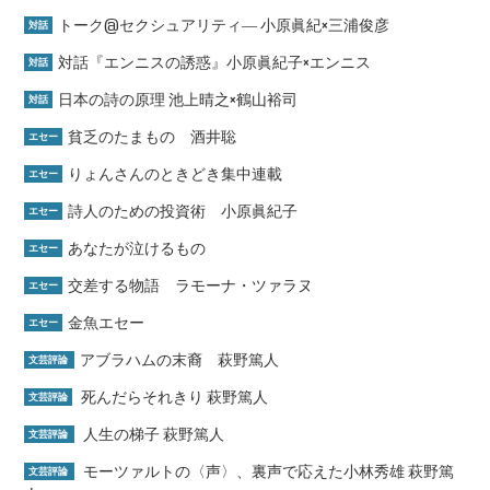
トーク@セクシュアリティ― 小原眞紀×三浦俊彦
対話
対話『エンニスの誘惑』小原眞紀子×エンニス
対話
日本の詩の原理 池上晴之×鶴山裕司
対話
貧乏のたまもの 酒井聡
エセー
りょんさんのときどき集中連載
エセー
詩人のための投資術 小原眞紀子
エセー
あなたが泣けるもの
エセー
交差する物語 ラモーナ・ツァラヌ
エセー
金魚エセー
エセー
アブラハムの末裔 萩野篤人
文芸評論
死んだらそれきり 萩野篤人
文芸評論
人生の梯子 萩野篤人
文芸評論
モーツァルトの〈声〉、裏声で応えた小林秀雄 萩野篤
文芸評論