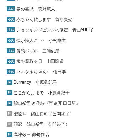
春の墓標 萩野篤人
小説
赤ちゃん貸します 菅原美架
小説
ショッキングピンクの痰壺 青山YURI子
小説
僕が詩人に･･･ 小松剛生
小説
偏態パズル 三浦俊彦
小説
家を看取る日 山田隆道
小説
ツルツルちゃん2 仙田学
小説
Currency 小原眞紀子
詩
ここから月まで 小原眞紀子
詩
鶴山裕司 連作詩『聖遠耳 日日新』
詩
聖遠耳 鶴山裕司（公開終了）
詩
羽沢 鶴山裕司（公開終了）
詩
高津敬三 俳句作品
詩