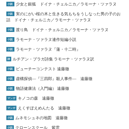
少女と銀狐 ドイナ・チェルニカ／ラモーナ・ツァラヌ
小説
実のにがい桜の木と生きる気もちをうしなった男の子のお
小説
話 ドイナ・チェルニカ／ラモーナ・ツァラヌ
渡り鳥 ドイナ・チェルニカ／ラモーナ・ツァラヌ
小説
ラモーナ・ツァラヌ連作短編小説
小説
ラモーナ・ツァラヌ『蓮・十二時』
小説
ルチアン・ブラガ詩集 ラモーナ・ツァラヌ訳
詩
ビューチーコンテスト 遠藤徹
小説
虚構探偵―『三四郎』殺人事件― 遠藤徹
小説
物語健康法（入門編） 遠藤徹
小説
キノコの森 遠藤徹
マンガ
えくすぽえめんたる 遠藤徹
マンガ
ムネモシュネの地図 遠藤徹
小説
クローンスクール 紫雲
小説