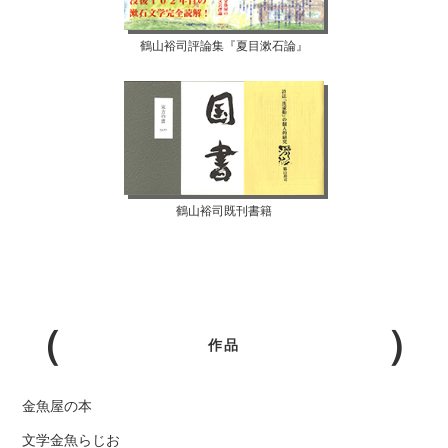
鶴山裕司評論集『夏目漱石論』
鶴山裕司既刊書籍
作品
金魚屋の本
文学金魚らじお