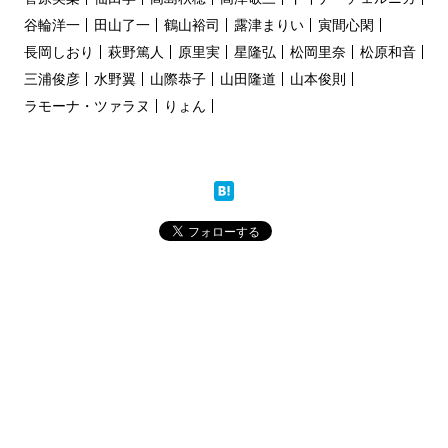
谷輪洋一
田山了一
鶴山裕司
露津まりい
寅間心閑
長岡しおり
萩野篤人
原里実
星隆弘
松岡里奈
松原和音
三浦俊彦
水野翼
山際恭子
山田隆道
山本俊則
ラモーナ・ツァラヌ
りょん