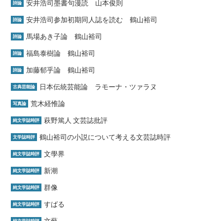
安井浩司墨書句漫読 山本俊則
詩論
安井浩司参加初期同人誌を読む 鶴山裕司
詩論
馬場あき子論 鶴山裕司
詩論
福島泰樹論 鶴山裕司
詩論
加藤郁乎論 鶴山裕司
詩論
日本伝統芸能論 ラモーナ・ツァラヌ
古典芸能論
荒木経惟論
写真論
萩野篤人 文芸誌批評
純文学誌時評
鶴山裕司の小説について考える文芸誌時評
文学誌時評
文學界
純文学誌時評
新潮
純文学誌時評
群像
純文学誌時評
すばる
純文学誌時評
文藝
純文学誌時評