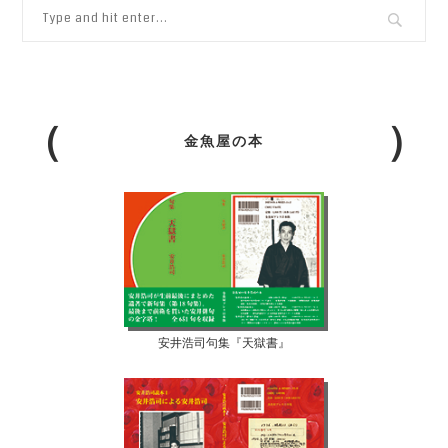
金魚屋の本
安井浩司句集『天獄書』