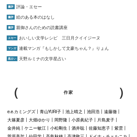
評論・エセー
書評
絵のある本のはなし
書評
親御さんのための読書講座
書評
おいしい文学レシピ 三日月クイイジーヌ
エセー
連載マンガ『もしかして文豪ちゃん？』りょん
マンガ
天野ルミナの文学星占い
星占い
作家
e.e.カミングズ
青山YURI子
池上晴之
池田浩
遠藤徹
大篠夏彦
大畑ゆかり
岡野隆
小原眞紀子
片島麦子
金井純
ケニー敏江
小松剛生
酒井聡
佐藤知恵子
紫雲
菅原美架
仙田学
高島秋穂
高津敬三
ドイナ・チェルニカ