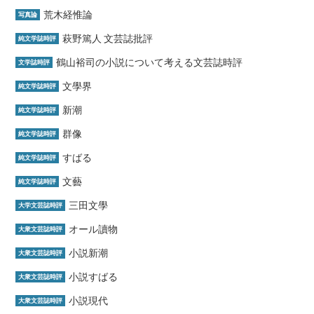
荒木経惟論
写真論
萩野篤人 文芸誌批評
純文学誌時評
鶴山裕司の小説について考える文芸誌時評
文学誌時評
文學界
純文学誌時評
新潮
純文学誌時評
群像
純文学誌時評
すばる
純文学誌時評
文藝
純文学誌時評
三田文學
大学文芸誌時評
オール讀物
大衆文芸誌時評
小説新潮
大衆文芸誌時評
小説すばる
大衆文芸誌時評
小説現代
大衆文芸誌時評