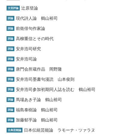
辻原登論
文芸評論
現代詩人論 鶴山裕司
詩論
前衛俳句作家論
詩論
高柳重信とその時代
詩論
安井浩司研究
詩論
安井浩司論
詩論
唐門会所蔵作品 岡野隆
詩論
安井浩司墨書句漫読 山本俊則
詩論
安井浩司参加初期同人誌を読む 鶴山裕司
詩論
馬場あき子論 鶴山裕司
詩論
福島泰樹論 鶴山裕司
詩論
加藤郁乎論 鶴山裕司
詩論
日本伝統芸能論 ラモーナ・ツァラヌ
古典芸能論