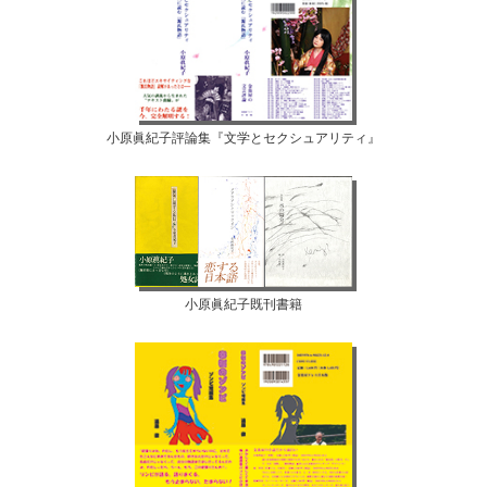
小原眞紀子評論集『文学とセクシュアリティ』
小原眞紀子既刊書籍