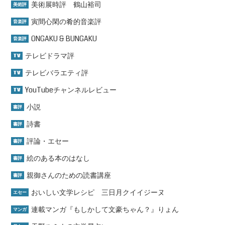
美術展時評 鶴山裕司
美術評
寅間心閑の肴的音楽評
音楽評
ONGAKU & BUNGAKU
音楽評
テレビドラマ評
TV
テレビバラエティ評
TV
YouTubeチャンネルレビュー
TV
小説
書評
詩書
書評
評論・エセー
書評
絵のある本のはなし
書評
親御さんのための読書講座
書評
おいしい文学レシピ 三日月クイイジーヌ
エセー
連載マンガ『もしかして文豪ちゃん？』りょん
マンガ