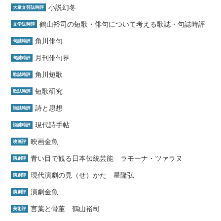
小説幻冬
大衆文芸誌時評
鶴山裕司の短歌・俳句について考える歌誌・句誌時評
文学誌時評
角川俳句
句誌時評
月刊俳句界
句誌時評
角川短歌
歌誌時評
短歌研究
歌誌時評
詩と思想
詩誌時評
現代詩手帖
詩誌時評
映画金魚
映画評
青い目で観る日本伝統芸能 ラモーナ・ツァラヌ
演劇評
現代演劇の見（せ）かた 星隆弘
演劇評
演劇金魚
演劇評
言葉と骨董 鶴山裕司
美術評