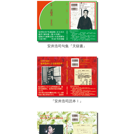
安井浩司句集『天獄書』
『安井浩司読本Ⅰ』