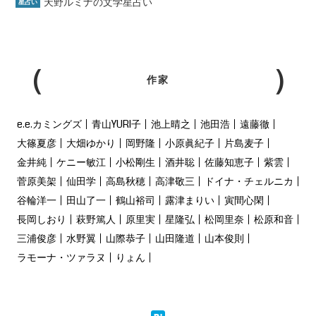
天野ルミナの文学星占い
星占い
作家
e.e.カミングズ
青山YURI子
池上晴之
池田浩
遠藤徹
大篠夏彦
大畑ゆかり
岡野隆
小原眞紀子
片島麦子
金井純
ケニー敏江
小松剛生
酒井聡
佐藤知恵子
紫雲
菅原美架
仙田学
高島秋穂
高津敬三
ドイナ・チェルニカ
谷輪洋一
田山了一
鶴山裕司
露津まりい
寅間心閑
長岡しおり
萩野篤人
原里実
星隆弘
松岡里奈
松原和音
三浦俊彦
水野翼
山際恭子
山田隆道
山本俊則
ラモーナ・ツァラヌ
りょん