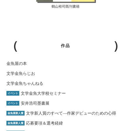
鶴山裕司既刊書籍
作品
金魚屋の本
文学金魚らじお
文学金魚ちゃんねる
文学金魚大学校セミナー
イベント
安井浩司墨書展
イベント
文学新人賞のすべて―作家デビューのための心得
金魚屋新人賞
応募要項＆選考経緯
金魚屋新人賞