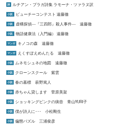
ルチアン・ブラガ詩集 ラモーナ・ツァラヌ訳
詩
ビューチーコンテスト 遠藤徹
小説
虚構探偵―『三四郎』殺人事件― 遠藤徹
小説
物語健康法（入門編） 遠藤徹
小説
キノコの森 遠藤徹
マンガ
えくすぽえめんたる 遠藤徹
マンガ
ムネモシュネの地図 遠藤徹
小説
クローンスクール 紫雲
小説
春の墓標 萩野篤人
小説
赤ちゃん貸します 菅原美架
小説
ショッキングピンクの痰壺 青山YURI子
小説
僕が詩人に･･･ 小松剛生
小説
偏態パズル 三浦俊彦
小説