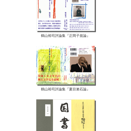
鶴山裕司評論集『正岡子規論』
鶴山裕司評論集『夏目漱石論』