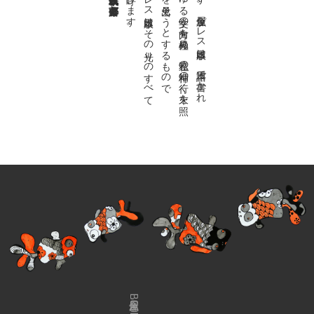
私達の
故郷は
日本語で
す
。
金魚屋プ
レ
ス
日本版は
、
日本語で
書か
れ
る
あ
ら
ゆ
る
文学の
方向を
見極め
、
私達の
精神の
行く
末を
照
ら
す
光り
を
見出そ
う
と
す
る
も
の
で
す
。
金魚屋プ
レ
ス
日本版は
そ
の
光り
の
す
べ
て
を
広義の
文学と
呼び
ま
す