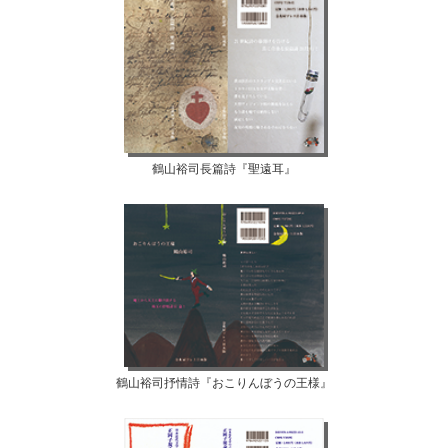
鶴山裕司長篇詩『聖遠耳』
鶴山裕司抒情詩『おこりんぼうの王様』