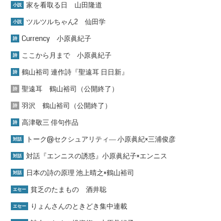
家を看取る日 山田隆道
小説
ツルツルちゃん2 仙田学
小説
Currency 小原眞紀子
詩
ここから月まで 小原眞紀子
詩
鶴山裕司 連作詩『聖遠耳 日日新』
詩
聖遠耳 鶴山裕司（公開終了）
詩
羽沢 鶴山裕司（公開終了）
詩
高津敬三 俳句作品
詩
トーク@セクシュアリティ― 小原眞紀×三浦俊彦
対話
対話『エンニスの誘惑』小原眞紀子×エンニス
対話
日本の詩の原理 池上晴之×鶴山裕司
対話
貧乏のたまもの 酒井聡
エセー
りょんさんのときどき集中連載
エセー