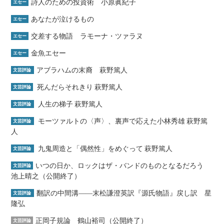
詩人のための投資術 小原眞紀子
エセー
あなたが泣けるもの
エセー
交差する物語 ラモーナ・ツァラヌ
エセー
金魚エセー
エセー
アブラハムの末裔 萩野篤人
文芸評論
死んだらそれきり 萩野篤人
文芸評論
人生の梯子 萩野篤人
文芸評論
モーツァルトの〈声〉、裏声で応えた小林秀雄 萩野篤
文芸評論
人
九鬼周造と「偶然性」をめぐって 萩野篤人
文芸評論
いつの日か、ロックはザ・バンドのものとなるだろう
文芸評論
池上晴之（公開終了）
翻訳の中間溝――末松謙澄英訳『源氏物語』戻し訳 星
文芸評論
隆弘
正岡子規論 鶴山裕司（公開終了）
文芸評論