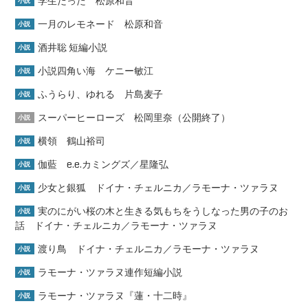
学生だった 松原和音
小説
一月のレモネード 松原和音
小説
酒井聡 短編小説
小説
小説四角い海 ケニー敏江
小説
ふうらり、ゆれる 片島麦子
小説
スーパーヒーローズ 松岡里奈（公開終了）
小説
横領 鶴山裕司
小説
伽藍 e.e.カミングズ／星隆弘
小説
少女と銀狐 ドイナ・チェルニカ／ラモーナ・ツァラヌ
小説
実のにがい桜の木と生きる気もちをうしなった男の子のお
小説
話 ドイナ・チェルニカ／ラモーナ・ツァラヌ
渡り鳥 ドイナ・チェルニカ／ラモーナ・ツァラヌ
小説
ラモーナ・ツァラヌ連作短編小説
小説
ラモーナ・ツァラヌ『蓮・十二時』
小説