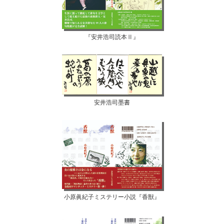
『安井浩司読本Ⅱ』
安井浩司墨書
小原眞紀子ミステリー小説『香獣』