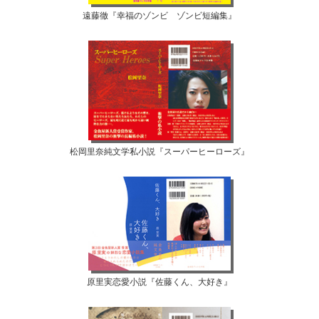
遠藤徹『幸福のゾンビ ゾンビ短編集』
松岡里奈純文学私小説『スーパーヒーローズ』
原里実恋愛小説『佐藤くん、大好き』