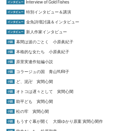
Interview of Gold Fishes
インタビュー
特別インタビュー＆講演
インタビュー
金魚詩壇討議＆インタビュー
インタビュー
新人作家インタビュー
インタビュー
幕間は波のごとく 小原眞紀子
小説
本格的な女たち 小原眞紀子
小説
原里実連作短編小説
小説
コラージュの国 青山YURI子
小説
ど、泥卍 寅間心閑
小説
オトコは遅々として 寅間心閑
小説
助平ども 寅間心閑
小説
松の牢 寅間心閑
小説
もうすぐ幕が開く 大畑ゆかり原案 寅間心閑作
小説