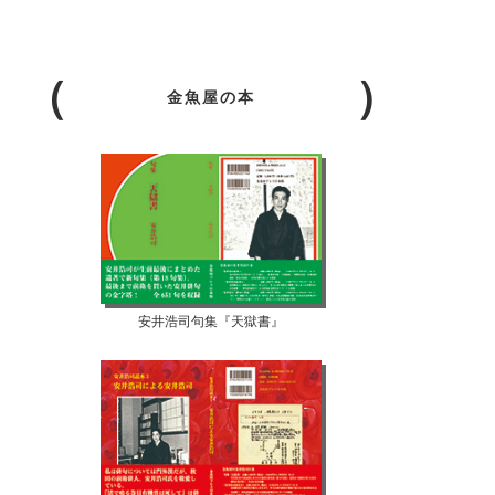
金魚屋の本
安井浩司句集『天獄書』