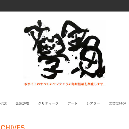
小説
金魚詩壇
クリティーク
アート
シアター
文芸誌時評
CHIVES