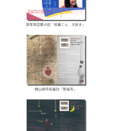
原里実恋愛小説『佐藤くん、大好き』
鶴山裕司長篇詩『聖遠耳』