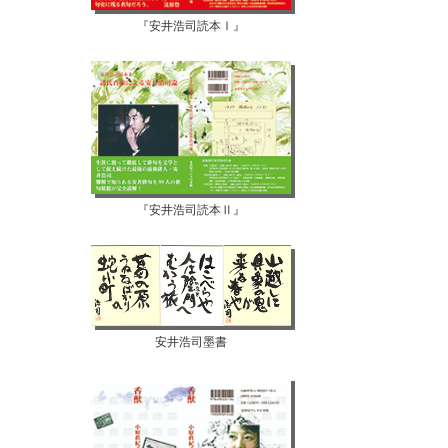
『安井浩司読本Ⅰ』
『安井浩司読本Ⅱ』
安井浩司墨書