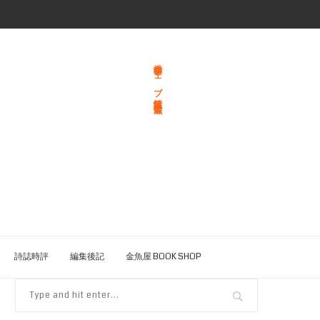
総合文学ウェブ情報誌 文学金魚
詩誌時評
編集後記
金魚屋 BOOK SHOP