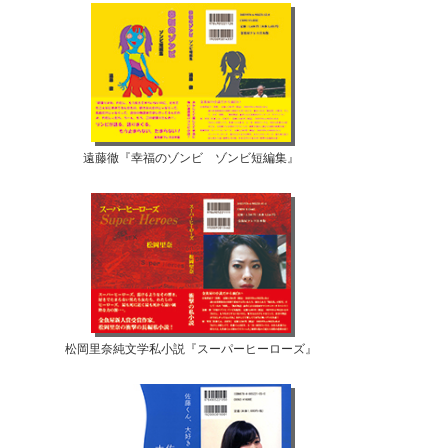
遠藤徹『幸福のゾンビ ゾンビ短編集』
松岡里奈純文学私小説『スーパーヒーローズ』