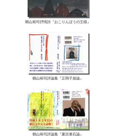
鶴山裕司抒情詩『おこりんぼうの王様』
鶴山裕司評論集『正岡子規論』
鶴山裕司評論集『夏目漱石論』