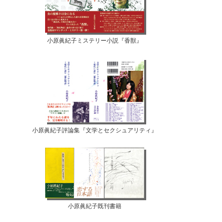
小原眞紀子ミステリー小説『香獣』
小原眞紀子評論集『文学とセクシュアリティ』
小原眞紀子既刊書籍