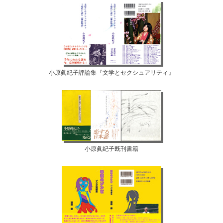
小原眞紀子評論集『文学とセクシュアリティ』
小原眞紀子既刊書籍