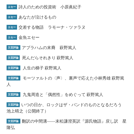
詩人のための投資術 小原眞紀子
エセー
あなたが泣けるもの
エセー
交差する物語 ラモーナ・ツァラヌ
エセー
金魚エセー
エセー
アブラハムの末裔 萩野篤人
文芸評論
死んだらそれきり 萩野篤人
文芸評論
人生の梯子 萩野篤人
文芸評論
モーツァルトの〈声〉、裏声で応えた小林秀雄 萩野篤
文芸評論
人
九鬼周造と「偶然性」をめぐって 萩野篤人
文芸評論
いつの日か、ロックはザ・バンドのものとなるだろう
文芸評論
池上晴之（公開終了）
翻訳の中間溝――末松謙澄英訳『源氏物語』戻し訳 星
文芸評論
隆弘