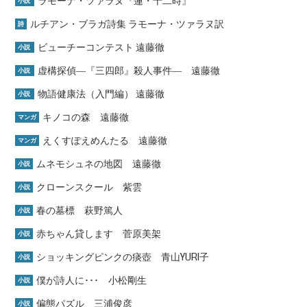
ラモーナ・ツァラヌ『蓮・十二時』
小説
ルチアン・ブラガ詩集 ラモーナ・ツァラヌ訳
詩
ビューチーコンテスト 遠藤徹
小説
虚構探偵―『三四郎』殺人事件― 遠藤徹
小説
物語健康法（入門編） 遠藤徹
小説
キノコの森 遠藤徹
マンガ
えくすぽえめんたる 遠藤徹
マンガ
ムネモシュネの地図 遠藤徹
小説
クローンスクール 紫雲
小説
春の墓標 萩野篤人
小説
赤ちゃん貸します 菅原美架
小説
ショッキングピンクの痰壺 青山YURI子
小説
僕が詩人に･･･ 小松剛生
小説
偏態パズル 三浦俊彦
小説