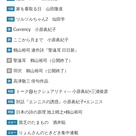
家を看取る日 山田隆道
小説
ツルツルちゃん2 仙田学
小説
Currency 小原眞紀子
詩
ここから月まで 小原眞紀子
詩
鶴山裕司 連作詩『聖遠耳 日日新』
詩
聖遠耳 鶴山裕司（公開終了）
詩
羽沢 鶴山裕司（公開終了）
詩
高津敬三 俳句作品
詩
トーク@セクシュアリティ― 小原眞紀×三浦俊彦
対話
対話『エンニスの誘惑』小原眞紀子×エンニス
対話
日本の詩の原理 池上晴之×鶴山裕司
対話
貧乏のたまもの 酒井聡
エセー
りょんさんのときどき集中連載
エセー