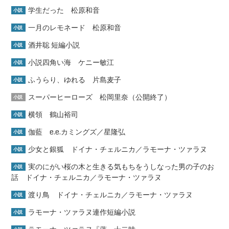
学生だった 松原和音
小説
一月のレモネード 松原和音
小説
酒井聡 短編小説
小説
小説四角い海 ケニー敏江
小説
ふうらり、ゆれる 片島麦子
小説
スーパーヒーローズ 松岡里奈（公開終了）
小説
横領 鶴山裕司
小説
伽藍 e.e.カミングズ／星隆弘
小説
少女と銀狐 ドイナ・チェルニカ／ラモーナ・ツァラヌ
小説
実のにがい桜の木と生きる気もちをうしなった男の子のお
小説
話 ドイナ・チェルニカ／ラモーナ・ツァラヌ
渡り鳥 ドイナ・チェルニカ／ラモーナ・ツァラヌ
小説
ラモーナ・ツァラヌ連作短編小説
小説