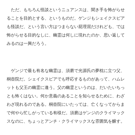
ただ、もちろん怪談というニュアンスは、聞き手を怖がらせ
ることを目的とする、というものだ。ゲンジもシェイクスピア
も怪談だ、という言い方はつまらない屁理屈だけれども、では
怖がらせる目的なしに、幽霊は何しに現れたのか、思い返して
みるのは一興だろう。
ゲンジで最も有名な幽霊は、須磨で光源氏の夢枕に立つ父、
桐壺院だ。シェイクスピアでも呼応するものがあって、ハムレ
ットも父王の幽霊に逢う。父の幽霊というのは、だいたいちっ
とも怖くはない。何か意義のあることを知らせるために、わざ
わざ現れるのである。桐壺院にいたっては、亡くなってからま
で何やら忙しがっている有様だ。須磨はゲンジのクライマック
スなのに、ちょっとアンチ・クライマックスな雰囲気を醸す。