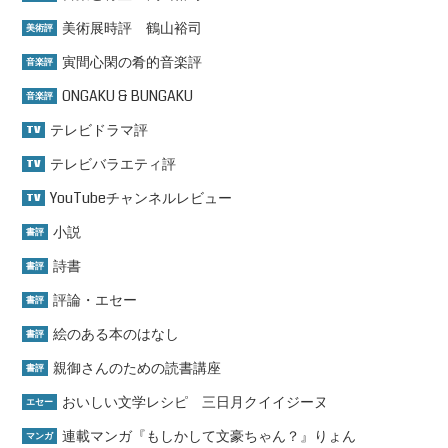
美術展時評 鶴山裕司
美術評
寅間心閑の肴的音楽評
音楽評
ONGAKU & BUNGAKU
音楽評
テレビドラマ評
TV
テレビバラエティ評
TV
YouTubeチャンネルレビュー
TV
小説
書評
詩書
書評
評論・エセー
書評
絵のある本のはなし
書評
親御さんのための読書講座
書評
おいしい文学レシピ 三日月クイイジーヌ
エセー
連載マンガ『もしかして文豪ちゃん？』りょん
マンガ