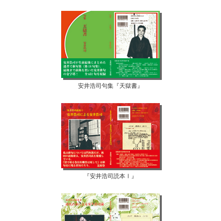
安井浩司句集『天獄書』
『安井浩司読本Ⅰ』