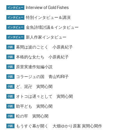
Interview of Gold Fishes
インタビュー
特別インタビュー＆講演
インタビュー
金魚詩壇討議＆インタビュー
インタビュー
新人作家インタビュー
インタビュー
幕間は波のごとく 小原眞紀子
小説
本格的な女たち 小原眞紀子
小説
原里実連作短編小説
小説
コラージュの国 青山YURI子
小説
ど、泥卍 寅間心閑
小説
オトコは遅々として 寅間心閑
小説
助平ども 寅間心閑
小説
松の牢 寅間心閑
小説
もうすぐ幕が開く 大畑ゆかり原案 寅間心閑作
小説