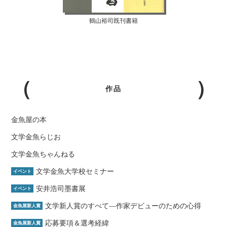
鶴山裕司既刊書籍
作品
金魚屋の本
文学金魚らじお
文学金魚ちゃんねる
文学金魚大学校セミナー
イベント
安井浩司墨書展
イベント
文学新人賞のすべて―作家デビューのための心得
金魚屋新人賞
応募要項＆選考経緯
金魚屋新人賞