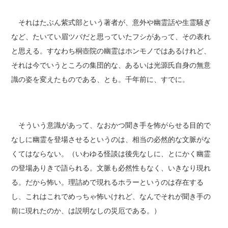
それはたぶん紫式部という著者が、意外や幽霊話や生霊騒ぎ
など、たいてい眉ツバだと思っていたフシがあって、その表れ
と思える。すなわち桐壺院の幽霊はホンモノではあるけれど、
それは今でいうところの集団的な、あるいは光源氏自身の無意
識の姿を変えたものである、とも。千年前に、すでに。
そういう意識があって、なおかつ聞き手を怖がらせる目的で
なしに幽霊を登場させるというのは、相当の必然的な文脈がな
くてはならない。（いわゆる怪談は後先なしに、とにかく幽霊
の登場ありきで語られる。文脈も必然性もなく、いきなり現れ
る。だから怖い。理詰めで現れるホラーというのは存在する
し、これはこれでめっちゃ怖いけれど、なんでそれが聞き手の
前に現れたのか、は説明なしの災厄である。）