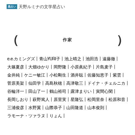
天野ルミナの文学星占い
星占い
作家
e.e.カミングズ
青山YURI子
池上晴之
池田浩
遠藤徹
大篠夏彦
大畑ゆかり
岡野隆
小原眞紀子
片島麦子
金井純
ケニー敏江
小松剛生
酒井聡
佐藤知恵子
紫雲
菅原美架
仙田学
高島秋穂
高津敬三
ドイナ・チェルニカ
谷輪洋一
田山了一
鶴山裕司
露津まりい
寅間心閑
長岡しおり
萩野篤人
原里実
星隆弘
松岡里奈
松原和音
三浦俊彦
水野翼
山際恭子
山田隆道
山本俊則
ラモーナ・ツァラヌ
りょん