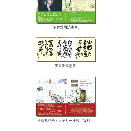
『安井浩司読本Ⅱ』
安井浩司墨書
小原眞紀子ミステリー小説『香獣』