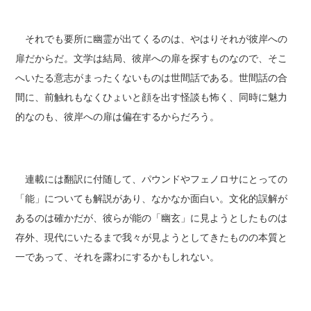
それでも要所に幽霊が出てくるのは、やはりそれが彼岸への
扉だからだ。文学は結局、彼岸への扉を探すものなので、そこ
へいたる意志がまったくないものは世間話である。世間話の合
間に、前触れもなくひょいと顔を出す怪談も怖く、同時に魅力
的なのも、彼岸への扉は偏在するからだろう。
連載には翻訳に付随して、パウンドやフェノロサにとっての
「能」についても解説があり、なかなか面白い。文化的誤解が
あるのは確かだが、彼らが能の「幽玄」に見ようとしたものは
存外、現代にいたるまで我々が見ようとしてきたものの本質と
一であって、それを露わにするかもしれない。