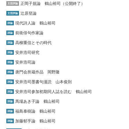
正岡子規論 鶴山裕司（公開終了）
文芸評論
辻原登論
文芸評論
現代詩人論 鶴山裕司
詩論
前衛俳句作家論
詩論
高柳重信とその時代
詩論
安井浩司研究
詩論
安井浩司論
詩論
唐門会所蔵作品 岡野隆
詩論
安井浩司墨書句漫読 山本俊則
詩論
安井浩司参加初期同人誌を読む 鶴山裕司
詩論
馬場あき子論 鶴山裕司
詩論
福島泰樹論 鶴山裕司
詩論
加藤郁乎論 鶴山裕司
詩論