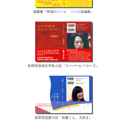
遠藤徹『幸福のゾンビ ゾンビ短編集』
松岡里奈純文学私小説『スーパーヒーローズ』
原里実恋愛小説『佐藤くん、大好き』