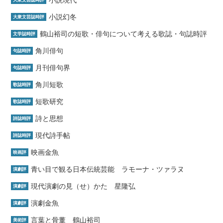
小説現代
大衆文芸誌時評
小説幻冬
大衆文芸誌時評
鶴山裕司の短歌・俳句について考える歌誌・句誌時評
文学誌時評
角川俳句
句誌時評
月刊俳句界
句誌時評
角川短歌
歌誌時評
短歌研究
歌誌時評
詩と思想
詩誌時評
現代詩手帖
詩誌時評
映画金魚
映画評
青い目で観る日本伝統芸能 ラモーナ・ツァラヌ
演劇評
現代演劇の見（せ）かた 星隆弘
演劇評
演劇金魚
演劇評
言葉と骨董 鶴山裕司
美術評