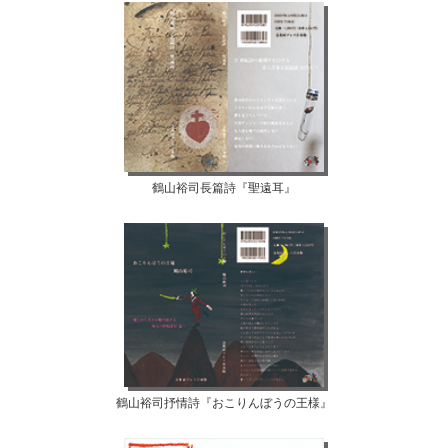
鶴山裕司長篇詩『聖遠耳』
鶴山裕司抒情詩『おこりんぼうの王様』