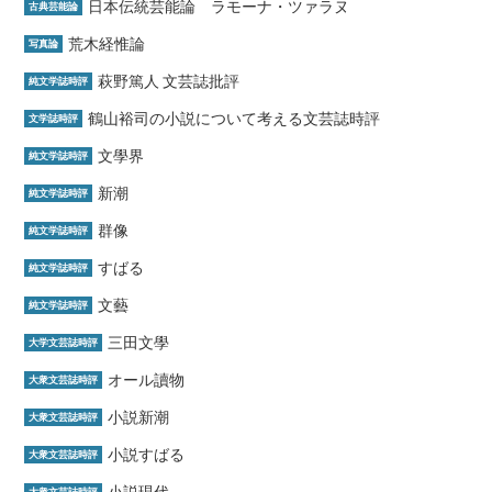
日本伝統芸能論 ラモーナ・ツァラヌ
古典芸能論
荒木経惟論
写真論
萩野篤人 文芸誌批評
純文学誌時評
鶴山裕司の小説について考える文芸誌時評
文学誌時評
文學界
純文学誌時評
新潮
純文学誌時評
群像
純文学誌時評
すばる
純文学誌時評
文藝
純文学誌時評
三田文學
大学文芸誌時評
オール讀物
大衆文芸誌時評
小説新潮
大衆文芸誌時評
小説すばる
大衆文芸誌時評