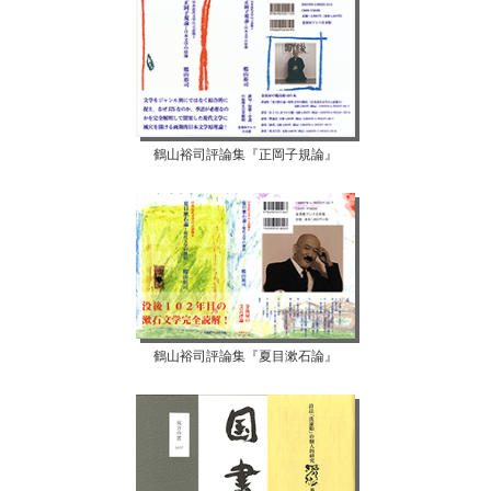
鶴山裕司評論集『正岡子規論』
鶴山裕司評論集『夏目漱石論』