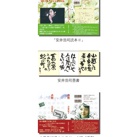
『安井浩司読本Ⅱ』
安井浩司墨書