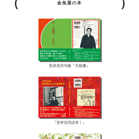
金魚屋の本
安井浩司句集『天獄書』
『安井浩司読本Ⅰ』