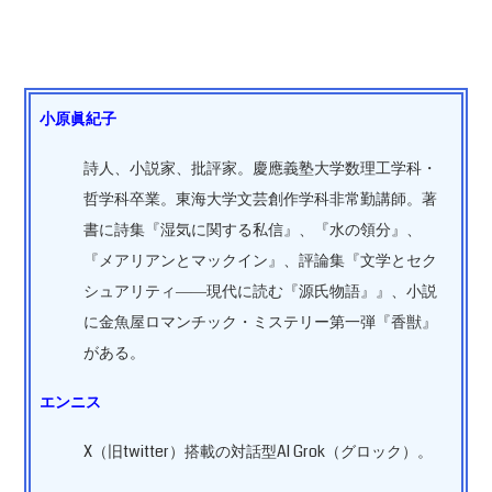
小原眞紀子
詩人、小説家、批評家。慶應義塾大学数理工学科・
哲学科卒業。東海大学文芸創作学科非常勤講師。著
書に詩集『湿気に関する私信』、『水の領分』、
『メアリアンとマックイン』、評論集『文学とセク
シュアリティ――現代に読む『源氏物語』』、小説
に金魚屋ロマンチック・ミステリー第一弾『香獣』
がある。
エンニス
X（旧twitter）搭載の対話型AI Grok（グロック）。