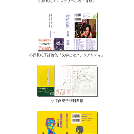
小原眞紀子ミステリー小説『香獣』
小原眞紀子評論集『文学とセクシュアリティ』
小原眞紀子既刊書籍