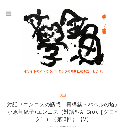
総合文学ウェブ情報誌 文学金魚
対話
対話『エンニスの誘惑―再構築・バベルの塔』
小原眞紀子×エンニス（対話型AI Grok［グロッ
ク］）（第13回）【V】