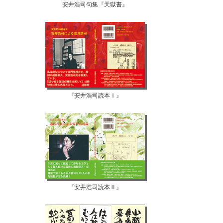
安井浩司句集『天獄書』
『安井浩司読本Ⅰ』
『安井浩司読本Ⅱ』