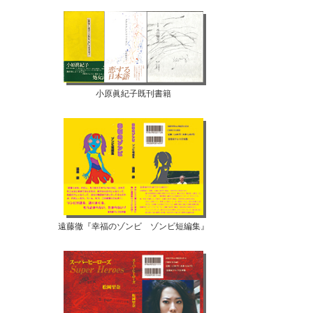
小原眞紀子既刊書籍
遠藤徹『幸福のゾンビ ゾンビ短編集』