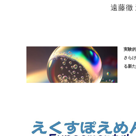
遠藤徹
実験
さら
る新