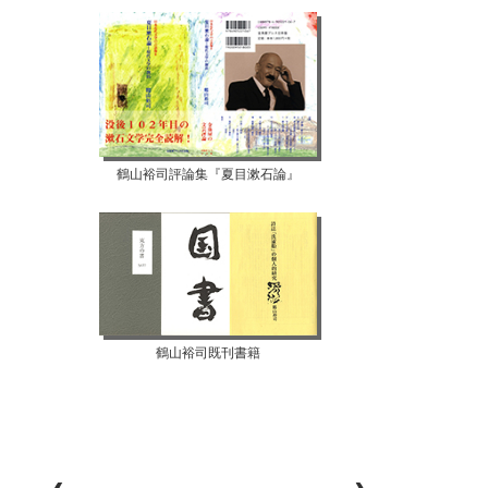
鶴山裕司評論集『夏目漱石論』
鶴山裕司既刊書籍