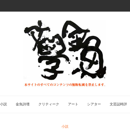
小説
金魚詩壇
クリティーク
アート
シアター
文芸誌時評
小説