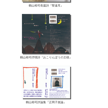
鶴山裕司長篇詩『聖遠耳』
鶴山裕司抒情詩『おこりんぼうの王様』
鶴山裕司評論集『正岡子規論』