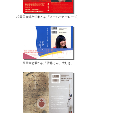
松岡里奈純文学私小説『スーパーヒーローズ』
原里実恋愛小説『佐藤くん、大好き』