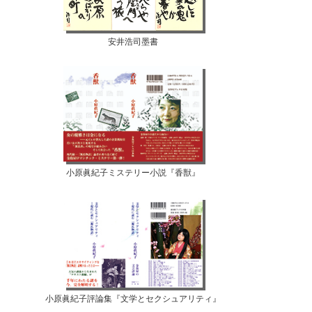
安井浩司墨書
小原眞紀子ミステリー小説『香獣』
小原眞紀子評論集『文学とセクシュアリティ』