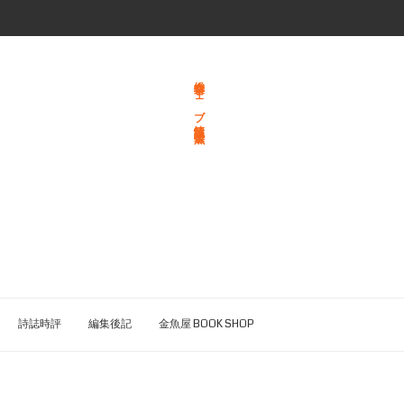
総合文学ウェブ情報誌 文学金魚
詩誌時評
編集後記
金魚屋 BOOK SHOP